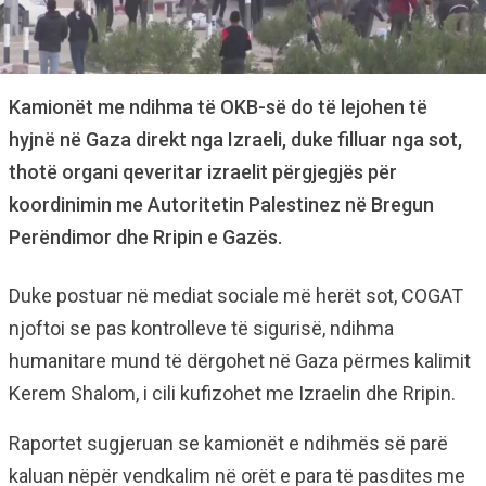
Kamionët me ndihma të OKB-së do të lejohen të
hyjnë në Gaza direkt nga Izraeli, duke filluar nga sot,
thotë organi qeveritar izraelit përgjegjës për
koordinimin me Autoritetin Palestinez në Bregun
Perëndimor dhe Rripin e Gazës.
Duke postuar në mediat sociale më herët sot, COGAT
njoftoi se pas kontrolleve të sigurisë, ndihma
humanitare mund të dërgohet në Gaza përmes kalimit
Kerem Shalom, i cili kufizohet me Izraelin dhe Rripin.
Raportet sugjeruan se kamionët e ndihmës së parë
kaluan nëpër vendkalim në orët e para të pasdites me