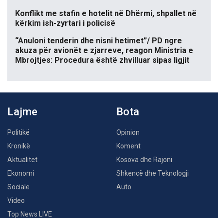
Konflikt me stafin e hotelit në Dhërmi, shpallet në
kërkim ish-zyrtari i policisë
“Anuloni tenderin dhe nisni hetimet”/ PD ngre
akuza për avionët e zjarreve, reagon Ministria e
Mbrojtjes: Procedura është zhvilluar sipas ligjit
Lajme
Bota
Politikë
Opinion
Kronikë
Koment
Aktualitet
Kosova dhe Rajoni
Ekonomi
Shkencë dhe Teknologji
Sociale
Auto
Video
Top News LIVE