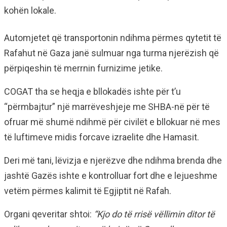
kohën lokale.
Automjetet që transportonin ndihma përmes qytetit të
Rafahut në Gaza janë sulmuar nga turma njerëzish që
përpiqeshin të merrnin furnizime jetike.
COGAT tha se heqja e bllokadës ishte për t’u
“përmbajtur” një marrëveshjeje me SHBA-në për të
ofruar më shumë ndihmë për civilët e bllokuar në mes
të luftimeve midis forcave izraelite dhe Hamasit.
Deri më tani, lëvizja e njerëzve dhe ndihma brenda dhe
jashtë Gazës ishte e kontrolluar fort dhe e lejueshme
vetëm përmes kalimit të Egjiptit në Rafah.
Organi qeveritar shtoi:
“Kjo do të rrisë vëllimin ditor të