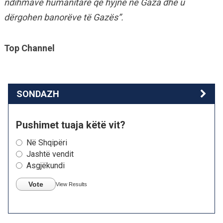
ndihmave humanitare që hyjnë në Gaza dhe u
dërgohen banorëve të Gazës”.
Top Channel
SONDAZH
Pushimet tuaja këtë vit?
Në Shqipëri
Jashtë vendit
Asgjëkundi
Vote
View Results