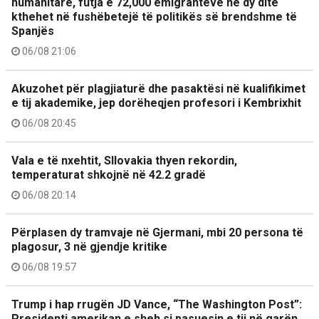
humanitare, futja e 72,000 emigrantëve në dy ditë
kthehet në fushëbetejë të politikës së brendshme të
Spanjës
06/08 21:06
Akuzohet për plagjiaturë dhe pasaktësi në kualifikimet
e tij akademike, jep dorëheqjen profesori i Kembrixhit
06/08 20:45
Vala e të nxehtit, Sllovakia thyen rekordin,
temperaturat shkojnë në 42.2 gradë
06/08 20:14
Përplasen dy tramvaje në Gjermani, mbi 20 persona të
plagosur, 3 në gjendje kritike
06/08 19:57
Trump i hap rrugën JD Vance, “The Washington Post”:
Presidenti amerikan e sheh si pasuesin e tij në garën