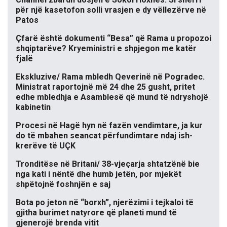
për një kasetofon solli vrasjen e dy vëllezërve në
Patos
Çfarë është dokumenti “Besa” që Rama u propozoi
shqiptarëve? Kryeministri e shpjegon me katër
fjalë
Ekskluzive/ Rama mbledh Qeverinë në Pogradec.
Ministrat raportojnë më 24 dhe 25 gusht, pritet
edhe mbledhja e Asamblesë që mund të ndryshojë
kabinetin
Procesi në Hagë hyn në fazën vendimtare, ja kur
do të mbahen seancat përfundimtare ndaj ish-
krerëve të UÇK
Tronditëse në Britani/ 38-vjeçarja shtatzënë bie
nga kati i nëntë dhe humb jetën, por mjekët
shpëtojnë foshnjën e saj
Bota po jeton në “borxh”, njerëzimi i tejkaloi të
gjitha burimet natyrore që planeti mund të
gjenerojë brenda vitit