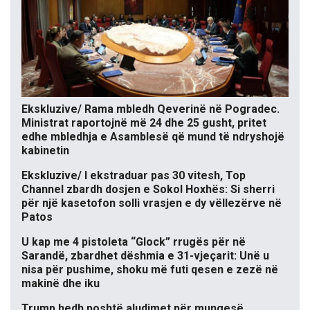
Ekskluzive/ Rama mbledh Qeverinë në Pogradec.
Ministrat raportojnë më 24 dhe 25 gusht, pritet
edhe mbledhja e Asamblesë që mund të ndryshojë
kabinetin
Ekskluzive/ I ekstraduar pas 30 vitesh, Top
Channel zbardh dosjen e Sokol Hoxhës: Si sherri
për një kasetofon solli vrasjen e dy vëllezërve në
Patos
U kap me 4 pistoleta “Glock” rrugës për në
Sarandë, zbardhet dëshmia e 31-vjeçarit: Unë u
nisa për pushime, shoku më futi qesen e zezë në
makinë dhe iku
Trump hedh poshtë aludimet për mungesë