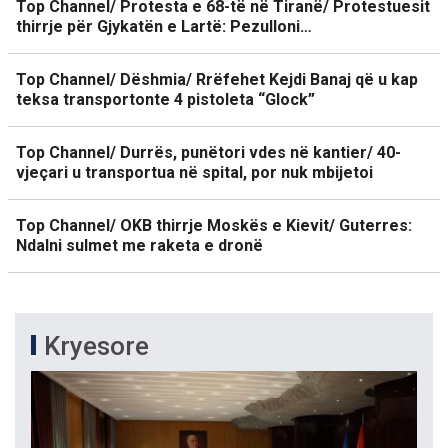
Top Channel/ Protesta e 68-të në Tiranë/ Protestuesit
thirrje për Gjykatën e Lartë: Pezulloni…
Top Channel/ Dëshmia/ Rrëfehet Kejdi Banaj që u kap
teksa transportonte 4 pistoleta “Glock”
Top Channel/ Durrës, punëtori vdes në kantier/ 40-
vjeçari u transportua në spital, por nuk mbijetoi
Top Channel/ OKB thirrje Moskës e Kievit/ Guterres:
Ndalni sulmet me raketa e dronë
Kryesore