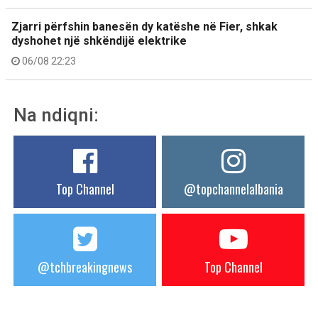
Zjarri përfshin banesën dy katëshe në Fier, shkak
dyshohet një shkëndijë elektrike
06/08 22:23
Na ndiqni:
Top Channel
@topchannelalbania
@tchbreakingnews
Top Channel