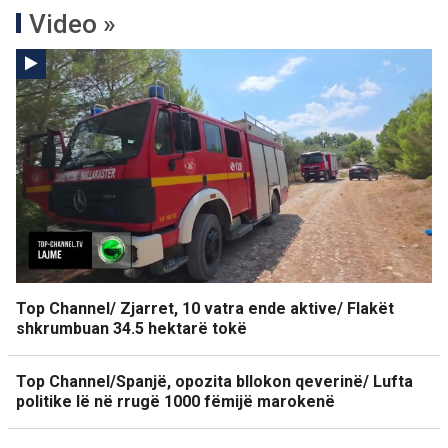
Video »
Top Channel/ Zjarret, 10 vatra ende aktive/ Flakët
shkrumbuan 34.5 hektarë tokë
Top Channel/Spanjë, opozita bllokon qeverinë/ Lufta
politike lë në rrugë 1000 fëmijë marokenë