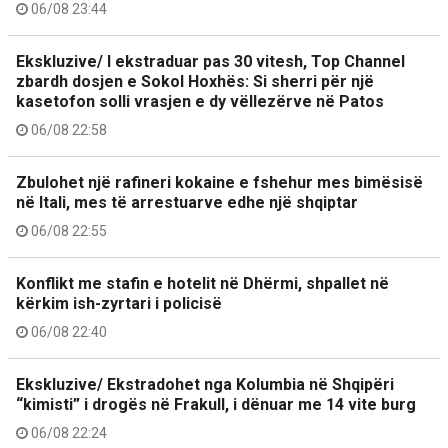
06/08 23:44
Ekskluzive/ I ekstraduar pas 30 vitesh, Top Channel
zbardh dosjen e Sokol Hoxhës: Si sherri për një
kasetofon solli vrasjen e dy vëllezërve në Patos
06/08 22:58
Zbulohet një rafineri kokaine e fshehur mes bimësisë
në Itali, mes të arrestuarve edhe një shqiptar
06/08 22:55
Konflikt me stafin e hotelit në Dhërmi, shpallet në
kërkim ish-zyrtari i policisë
06/08 22:40
Ekskluzive/ Ekstradohet nga Kolumbia në Shqipëri
“kimisti” i drogës në Frakull, i dënuar me 14 vite burg
06/08 22:24