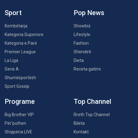
Sport
Pop News
Kombëtarja
Showbiz
Kategoria Superiore
Lifestyle
Kategoria e Parë
Fashion
Premier League
Shëndeti
La Liga
Dieta
Serie A
Receta gatimi
Shumësportësh
Sport Gossip
Programe
Top Channel
Big Brother VIP
Rreth Top Channel
Për’puthen
Bileta
Shqipëria LIVE
Kontakt