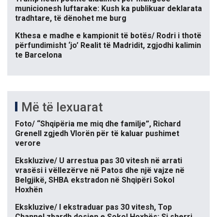
municionesh luftarake: Kush ka publikuar deklarata
tradhtare, të dënohet me burg
Kthesa e madhe e kampionit të botës/ Rodri i thotë
përfundimisht ‘jo’ Realit të Madridit, zgjodhi kalimin
te Barcelona
Më të lexuarat
Foto/ “Shqipëria me miq dhe familje”, Richard
Grenell zgjedh Vlorën për të kaluar pushimet
verore
Ekskluzive/ U arrestua pas 30 vitesh në arrati
vrasësi i vëllezërve në Patos dhe një vajze në
Belgjikë, SHBA ekstradon në Shqipëri Sokol
Hoxhën
Ekskluzive/ I ekstraduar pas 30 vitesh, Top
Channel zbardh dosjen e Sokol Hoxhës: Si sherri