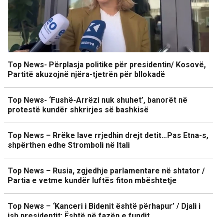
Top News- Përplasja politike për presidentin/ Kosovë,
Partitë akuzojnë njëra-tjetrën për bllokadë
Top News- ‘Fushë-Arrëzi nuk shuhet’, banorët në
protestë kundër shkrirjes së bashkisë
Top News – Rrëke lave rrjedhin drejt detit…Pas Etna-s,
shpërthen edhe Stromboli në Itali
Top News – Rusia, zgjedhje parlamentare në shtator /
Partia e vetme kundër luftës fiton mbështetje
Top News – ‘Kanceri i Bidenit është përhapur’ / Djali i
ish presidentit: Është në fazën e fundit