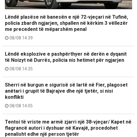
Lëndë plasëse në banesën e një 72-vjeçari në Tufinë,
policia zbardh ngjarjen, shpallen në kërkim 3 vëllezër
me precedent të mëparshëm penal
08/08 14:39
Lëndë eksplozive e pashpërthyer në derën e dyqanit
të Noizyt në Durrës, policia nis hetimet për ngjarjen
08/08 14:35
Sherri në burgun e sigurisë së lartë në Fier, plagoset
anëtari i grupit të Bajrajve dhe një tjetër, si nisi
konflikti
08/08 14:05
Tentoi të vriste me armë zjarri një 38-vjeçar/ Kapet në
flagrancë autori i dyshuar në Kavajë, procedohet
penalisht edhe një person tjetër