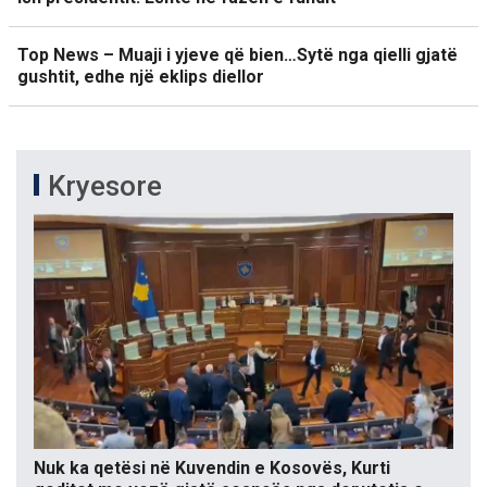
Top News – Muaji i yjeve që bien…Sytë nga qielli gjatë
gushtit, edhe një eklips diellor
Kryesore
Nuk ka qetësi në Kuvendin e Kosovës, Kurti