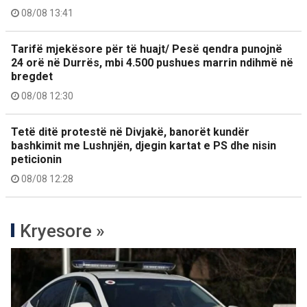
08/08 13:41
Tarifë mjekësore për të huajt/ Pesë qendra punojnë
24 orë në Durrës, mbi 4.500 pushues marrin ndihmë në
bregdet
08/08 12:30
Tetë ditë protestë në Divjakë, banorët kundër
bashkimit me Lushnjën, djegin kartat e PS dhe nisin
peticionin
08/08 12:28
Kryesore »