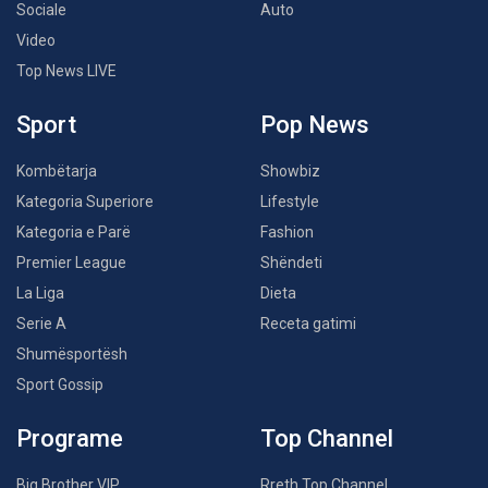
Sociale
Auto
Video
Top News LIVE
Sport
Pop News
Kombëtarja
Showbiz
Kategoria Superiore
Lifestyle
Kategoria e Parë
Fashion
Premier League
Shëndeti
La Liga
Dieta
Serie A
Receta gatimi
Shumësportësh
Sport Gossip
Programe
Top Channel
Big Brother VIP
Rreth Top Channel