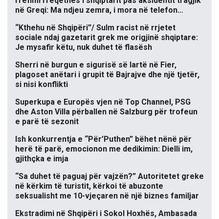
rrëfimi rrëqethës i shqiptarit pas aksidentit tragjik
në Greqi: Ma ndjeu zemra, i mora në telefon…
“Kthehu në Shqipëri”/ Sulm racist në rrjetet
sociale ndaj gazetarit grek me origjinë shqiptare:
Je mysafir këtu, nuk duhet të flasësh
Sherri në burgun e sigurisë së lartë në Fier,
plagoset anëtari i grupit të Bajrajve dhe një tjetër,
si nisi konflikti
Superkupa e Europës vjen në Top Channel, PSG
dhe Aston Villa përballen në Salzburg për trofeun
e parë të sezonit
Ish konkurrentja e “Për’Puthen” bëhet nënë për
herë të parë, emocionon me dedikimin: Dielli im,
gjithçka e imja
“Sa duhet të paguaj për vajzën?” Autoritetet greke
në kërkim të turistit, kërkoi të abuzonte
seksualisht me 10-vjeçaren në një biznes familjar
Ekstradimi në Shqipëri i Sokol Hoxhës, Ambasada