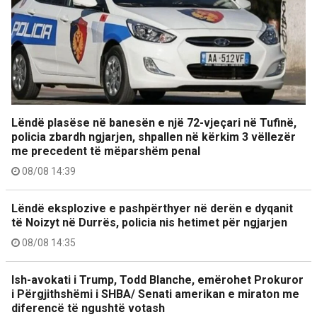
Lëndë plasëse në banesën e një 72-vjeçari në Tufinë,
policia zbardh ngjarjen, shpallen në kërkim 3 vëllezër
me precedent të mëparshëm penal
08/08 14:39
Lëndë eksplozive e pashpërthyer në derën e dyqanit
të Noizyt në Durrës, policia nis hetimet për ngjarjen
08/08 14:35
Ish-avokati i Trump, Todd Blanche, emërohet Prokuror
i Përgjithshëmi i SHBA/ Senati amerikan e miraton me
diferencë të ngushtë votash