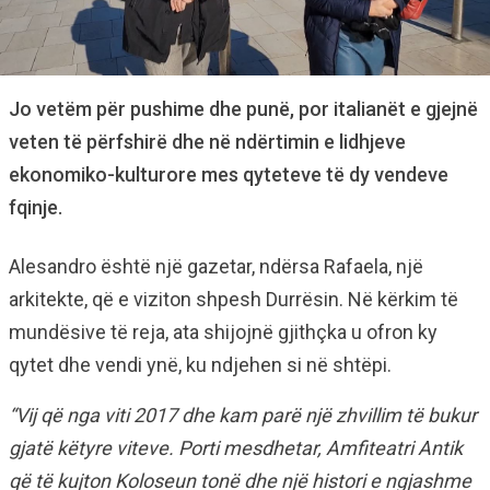
Jo vetëm për pushime dhe punë, por italianët e gjejnë
veten të përfshirë dhe në ndërtimin e lidhjeve
ekonomiko-kulturore mes qyteteve të dy vendeve
fqinje.
Alesandro është një gazetar, ndërsa Rafaela, një
arkitekte, që e viziton shpesh Durrësin. Në kërkim të
mundësive të reja, ata shijojnë gjithçka u ofron ky
qytet dhe vendi ynë, ku ndjehen si në shtëpi.
“Vij që nga viti 2017 dhe kam parë një zhvillim të bukur
gjatë këtyre viteve. Porti mesdhetar, Amfiteatri Antik
që të kujton Koloseun tonë dhe një histori e ngjashme