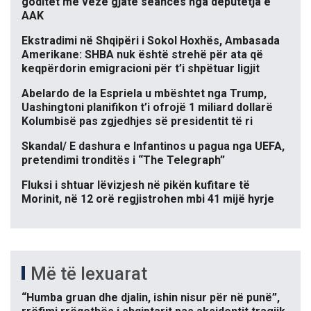
goditet me vezë gjatë seancës nga deputetja e
AAK
Ekstradimi në Shqipëri i Sokol Hoxhës, Ambasada
Amerikane: SHBA nuk është strehë për ata që
keqpërdorin emigracioni për t’i shpëtuar ligjit
Abelardo de la Espriela u mbështet nga Trump,
Uashingtoni planifikon t’i ofrojë 1 miliard dollarë
Kolumbisë pas zgjedhjes së presidentit të ri
Skandal/ E dashura e Infantinos u pagua nga UEFA,
pretendimi tronditës i “The Telegraph”
Fluksi i shtuar lëvizjesh në pikën kufitare të
Morinit, në 12 orë regjistrohen mbi 41 mijë hyrje
Më të lexuarat
“Humba gruan dhe djalin, ishin nisur për në punë”,