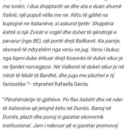
me tonën. I dua shqiptarët se dhe ata e duan shumë
Italinë, një popull vëlla me ne. Këtu të gjithë na
kuptojnë ne italianëve, si askund tjetër. Shqipëria
është si një Zvicër e vogël dhe duhet të qëndrojë e
pavarur (nga BE), një portë drejt Ballkanit. Ka pamje,
skenarë të ndryshëm nga veriu ne jug. Veriu i bukur,
nga liqeni duke shkuar drejt Kosovës të duket sikur je
ne fjordet norvegjeze. Në Valbonë të duket sikur je në
rrëzë të Malit të Bardhë, dhe jugu me plazhet e tij
fantastike.”
– shprehet Rafaella Genta.
“
Përshëndetje të gjithëve. Po flas italisht dhe në nder
të italianëve që jetojnë këtu në Durrës. Banoj në
Durrës, plazh dhe punoj si gazetar ekonomik
institucional. Jam i nderuar që si gazetar promovoj