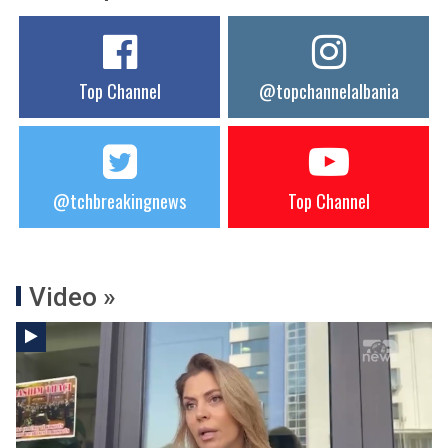
Top Channel
@topchannelalbania
@tchbreakingnews
Top Channel
Video »