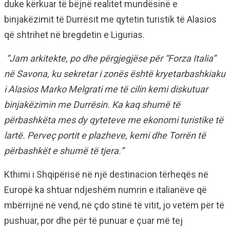
duke kërkuar të bëjnë realitet mundësinë e
binjakëzimit të Durrësit me qytetin turistik të Alasios
që shtrihet në bregdetin e Ligurias.
“Jam arkitekte, po dhe përgjegjëse për “Forza Italia”
në Savona, ku sekretar i zonës është kryetarbashkiaku
i Alasios Marko Melgrati me të cilin kemi diskutuar
binjakëzimin me Durrësin. Ka kaq shumë të
përbashkëta mes dy qyteteve me ekonomi turistike të
lartë. Perveç portit e plazheve, kemi dhe Torrën të
përbashkët e shumë të tjera.”
Kthimi i Shqipërisë në një destinacion tërheqës në
Europë ka shtuar ndjeshëm numrin e italianëve që
mbërrijnë në vend, në çdo stinë të vitit, jo vetëm për të
pushuar, por dhe për të punuar e çuar më tej