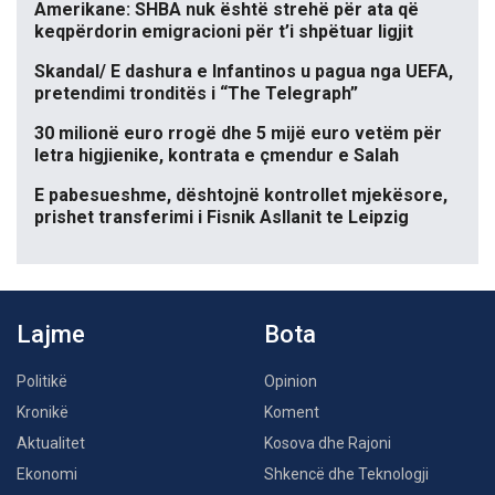
Amerikane: SHBA nuk është strehë për ata që
keqpërdorin emigracioni për t’i shpëtuar ligjit
Skandal/ E dashura e Infantinos u pagua nga UEFA,
pretendimi tronditës i “The Telegraph”
30 milionë euro rrogë dhe 5 mijë euro vetëm për
letra higjienike, kontrata e çmendur e Salah
E pabesueshme, dështojnë kontrollet mjekësore,
prishet transferimi i Fisnik Asllanit te Leipzig
Lajme
Bota
Politikë
Opinion
Kronikë
Koment
Aktualitet
Kosova dhe Rajoni
Ekonomi
Shkencë dhe Teknologji