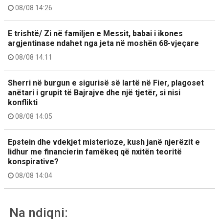
08/08 14:26
E trishtë/ Zi në familjen e Messit, babai i ikones
argjentinase ndahet nga jeta në moshën 68-vjeçare
08/08 14:11
Sherri në burgun e sigurisë së lartë në Fier, plagoset
anëtari i grupit të Bajrajve dhe një tjetër, si nisi
konflikti
08/08 14:05
Epstein dhe vdekjet misterioze, kush janë njerëzit e
lidhur me financierin famëkeq që nxitën teoritë
konspirative?
08/08 14:04
Na ndiqni: