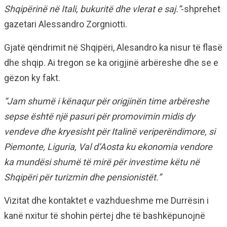
Shqipërinë në Itali, bukuritë dhe vlerat e saj.”
-shprehet
gazetari Alessandro Zorgniotti.
Gjatë qëndrimit në Shqipëri, Alesandro ka nisur të flasë
dhe shqip. Ai tregon se ka origjinë arbëreshe dhe se e
gëzon ky fakt.
“Jam shumë i kënaqur për origjinën time arbëreshe
sepse është një pasuri për promovimin midis dy
vendeve dhe kryesisht për Italinë veriperëndimore, si
Piemonte, Liguria, Val d’Aosta ku ekonomia vendore
ka mundësi shumë të mirë për investime këtu në
Shqipëri për turizmin dhe pensionistët.”
Vizitat dhe kontaktet e vazhdueshme me Durrësin i
kanë nxitur të shohin përtej dhe të bashkëpunojnë