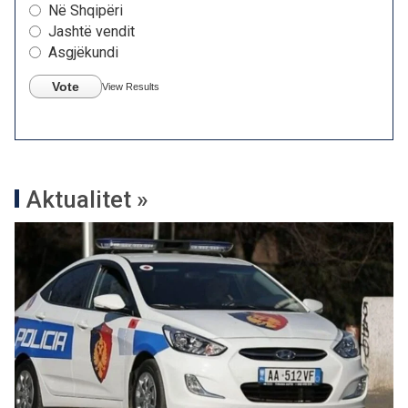
Në Shqipëri
Jashtë vendit
Asgjëkundi
Vote
View Results
Aktualitet »