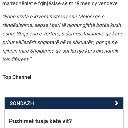
marrëdhëniet e fqinjësisë së mirë mes dy vendeve.
“Edhe vizita e kryeministres sonë Meloni qe e
rëndësishme, sepse i bëri të njohur gjithë botës kush
është Shqipëria e vërtetë, sidomos italianëve që kanë
pritur vëllezërit shqiptarë në të shkuarën, por që s’e
njihnin mirë Shqipërinë që sot ka një kurs ekonomik
joindiferent.”
Top Channel
SONDAZH
Pushimet tuaja këtë vit?