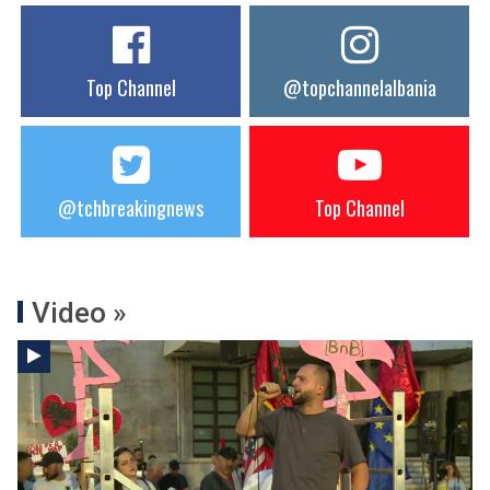
Top Channel
@topchannelalbania
@tchbreakingnews
Top Channel
Video »