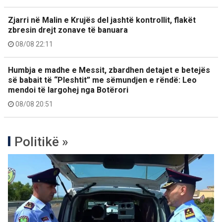
Zjarri në Malin e Krujës del jashtë kontrollit, flakët
zbresin drejt zonave të banuara
08/08 22:11
Humbja e madhe e Messit, zbardhen detajet e betejës
së babait të “Pleshtit” me sëmundjen e rëndë: Leo
mendoi të largohej nga Botërori
08/08 20:51
Politikë »