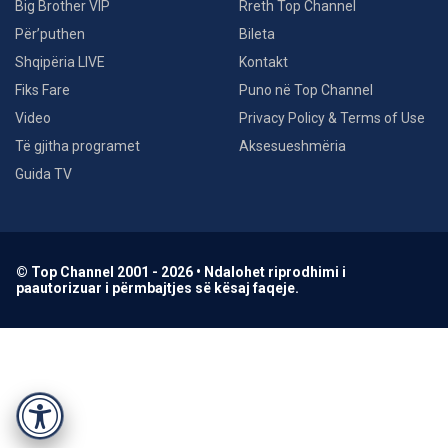
Big Brother VIP
Rreth Top Channel
Për’puthen
Bileta
Shqipëria LIVE
Kontakt
Fiks Fare
Puno në Top Channel
Video
Privacy Policy & Terms of Use
Të gjitha programet
Aksesueshmëria
Guida TV
© Top Channel 2001 - 2026 • Ndalohet riprodhimi i
paautorizuar i përmbajtjes së kësaj faqeje.
Accessibility