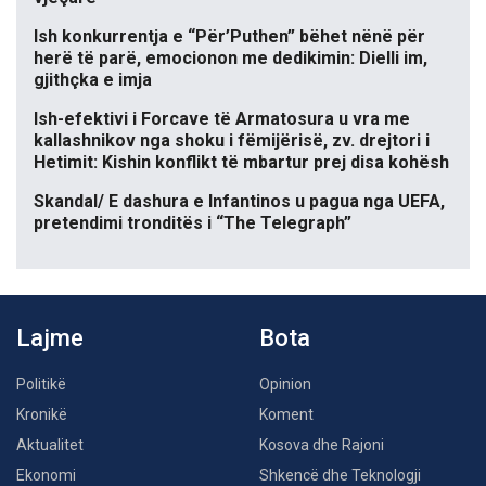
Ish konkurrentja e “Për’Puthen” bëhet nënë për
herë të parë, emocionon me dedikimin: Dielli im,
gjithçka e imja
Ish-efektivi i Forcave të Armatosura u vra me
kallashnikov nga shoku i fëmijërisë, zv. drejtori i
Hetimit: Kishin konflikt të mbartur prej disa kohësh
Skandal/ E dashura e Infantinos u pagua nga UEFA,
pretendimi tronditës i “The Telegraph”
Lajme
Bota
Politikë
Opinion
Kronikë
Koment
Aktualitet
Kosova dhe Rajoni
Ekonomi
Shkencë dhe Teknologji