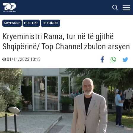
KRYESORE
POLITIKË
TË FUNDIT
Kryeministri Rama, tur në të gjithë
Shqipërinë/ Top Channel zbulon arsyen
01/11/2023 13:13