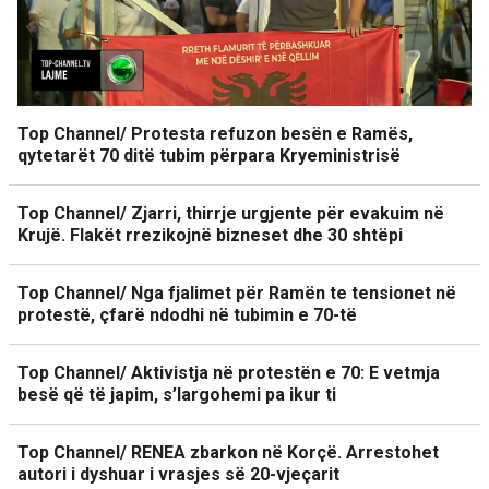
Top Channel/ Protesta refuzon besën e Ramës,
qytetarët 70 ditë tubim përpara Kryeministrisë
Top Channel/ Zjarri, thirrje urgjente për evakuim në
Krujë. Flakët rrezikojnë bizneset dhe 30 shtëpi
Top Channel/ Nga fjalimet për Ramën te tensionet në
protestë, çfarë ndodhi në tubimin e 70-të
Top Channel/ Aktivistja në protestën e 70: E vetmja
besë që të japim, s’largohemi pa ikur ti
Top Channel/ RENEA zbarkon në Korçë. Arrestohet
autori i dyshuar i vrasjes së 20-vjeçarit