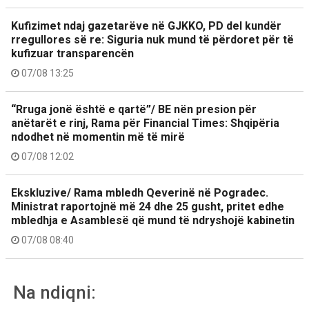
Kufizimet ndaj gazetarëve në GJKKO, PD del kundër
rregullores së re: Siguria nuk mund të përdoret për të
kufizuar transparencën
07/08 13:25
“Rruga jonë është e qartë”/ BE nën presion për
anëtarët e rinj, Rama për Financial Times: Shqipëria
ndodhet në momentin më të mirë
07/08 12:02
Ekskluzive/ Rama mbledh Qeverinë në Pogradec.
Ministrat raportojnë më 24 dhe 25 gusht, pritet edhe
mbledhja e Asamblesë që mund të ndryshojë kabinetin
07/08 08:40
Na ndiqni: