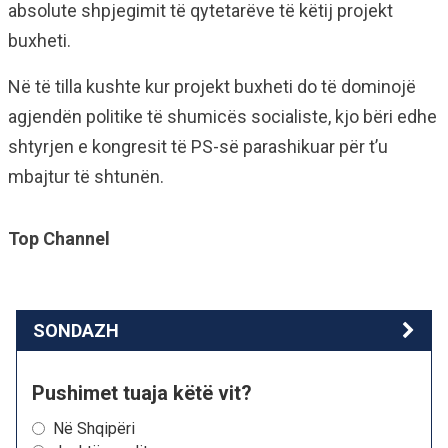
absolute shpjegimit të qytetarëve të këtij projekt
buxheti.
Në të tilla kushte kur projekt buxheti do të dominojë
agjendën politike të shumicës socialiste, kjo bëri edhe
shtyrjen e kongresit të PS-së parashikuar për t’u
mbajtur të shtunën.
Top Channel
SONDAZH
Pushimet tuaja këtë vit?
Në Shqipëri