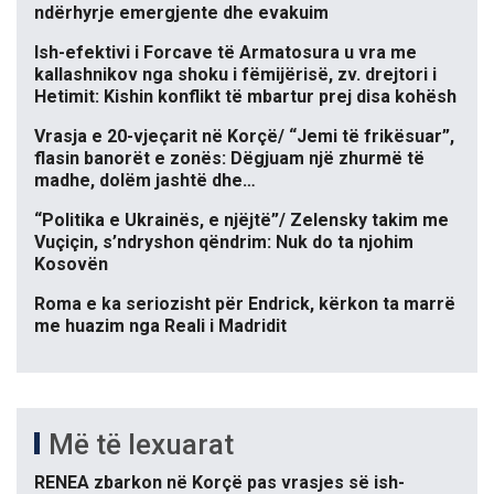
ndërhyrje emergjente dhe evakuim
Ish-efektivi i Forcave të Armatosura u vra me
kallashnikov nga shoku i fëmijërisë, zv. drejtori i
Hetimit: Kishin konflikt të mbartur prej disa kohësh
Vrasja e 20-vjeçarit në Korçë/ “Jemi të frikësuar”,
flasin banorët e zonës: Dëgjuam një zhurmë të
madhe, dolëm jashtë dhe…
“Politika e Ukrainës, e njëjtë”/ Zelensky takim me
Vuçiçin, s’ndryshon qëndrim: Nuk do ta njohim
Kosovën
Roma e ka seriozisht për Endrick, kërkon ta marrë
me huazim nga Reali i Madridit
Më të lexuarat
RENEA zbarkon në Korçë pas vrasjes së ish-