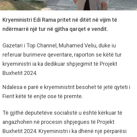
Kryeministri Edi Rama pritet në ditët në vijim të
ndërmarrë një tur në gjitha qarqet e vendit.
Gazetari i Top Channel, Muhamed Veliu, duke iu
referuar burimeve qeveritare, raporton se këtë tur
kryeministri ia ka dedikuar shpjegimit të Projekt
Buxhetit 2024.
Ndalesa e parë e kryeministrit besohet të jetë qyteti i
Fierit këtë të enjte ose të premte.
Të gjithë deputetëve socialistë u është kërkuar të
angazhohen në procesin shpjegues të Projekt
Buxhetit 2024. Kryeministri i ka dhënë një përparësi