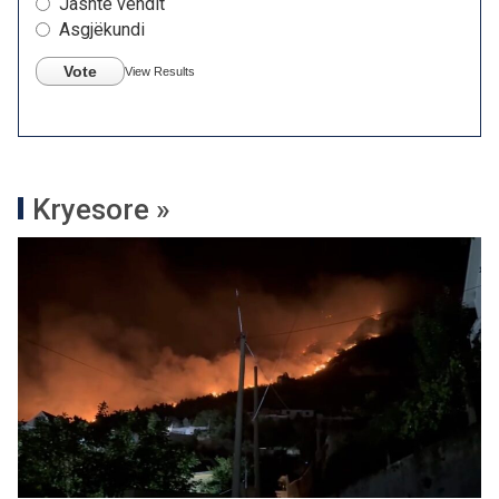
Jashtë vendit
Asgjëkundi
Vote
View Results
Kryesore »