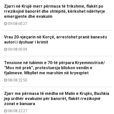
Zjarri në Krujë merr përmasa të frikshme, flakët po
rrezikojnë banorët dhe shtëpitë, kërkohet ndërhyrje
emergjente dhe evakuim
09/08 00:27
Vrau 20-vjeçarin në Korçë, arrestohet pranë banesës
autori i dyshuar i krimit
09/08 00:09
Tensione në tubimin e 70-të përpara Kryeministrisë/
“Mos më prek”, protestuesja bllokon vendin e
fjalimeve. Mbyllet me marshim në kryeqytet
08/08 22:50
Zjarr me përmasa të mëdha në Malin e Krujës, Bashkia
jep urdhër evakuimi për banorët, flakët rrezikojnë
zonat e banuara
08/08 22:27