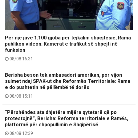
Për një javë 1.100 gjoba për tejkalim shpejtësie, Rama
publikon videon: Kamerat e trafikut së shpejti në
funksion
08/08 16:31
Berisha beson tek ambasadori amerikan, por vijon
sulmet ndaj SPAK-ut dhe Reformës Territoriale: Rama
e do pushtetin në pëllëmbë të dorës
08/08 15:11
“Përshëndes ata dhjetëra mijëra qytetarë që po
protestojnë”, Berisha: Reforma territoriale e Ramës,
platformë për shpopullimin e Shqipërisë
08/08 12:39