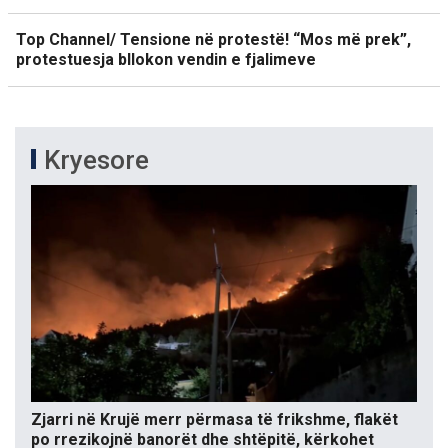
Top Channel/ Tensione në protestë! “Mos më prek”,
protestuesja bllokon vendin e fjalimeve
Kryesore
Zjarri në Krujë merr përmasa të frikshme, flakët
po rrezikojnë banorët dhe shtëpitë, kërkohet