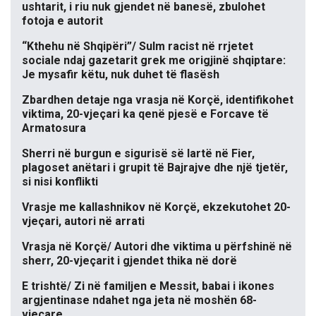
ushtarit, i riu nuk gjendet në banesë, zbulohet
fotoja e autorit
“Kthehu në Shqipëri”/ Sulm racist në rrjetet
sociale ndaj gazetarit grek me origjinë shqiptare:
Je mysafir këtu, nuk duhet të flasësh
Zbardhen detaje nga vrasja në Korçë, identifikohet
viktima, 20-vjeçari ka qenë pjesë e Forcave të
Armatosura
Sherri në burgun e sigurisë së lartë në Fier,
plagoset anëtari i grupit të Bajrajve dhe një tjetër,
si nisi konflikti
Vrasje me kallashnikov në Korçë, ekzekutohet 20-
vjeçari, autori në arrati
Vrasja në Korçë/ Autori dhe viktima u përfshinë në
sherr, 20-vjeçarit i gjendet thika në dorë
E trishtë/ Zi në familjen e Messit, babai i ikones
argjentinase ndahet nga jeta në moshën 68-
vjeçare