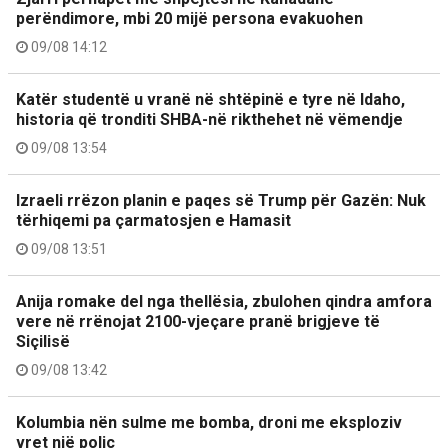
perëndimore, mbi 20 mijë persona evakuohen
09/08 14:12
Katër studentë u vranë në shtëpinë e tyre në Idaho,
historia që tronditi SHBA-në rikthehet në vëmendje
09/08 13:54
Izraeli rrëzon planin e paqes së Trump për Gazën: Nuk
tërhiqemi pa çarmatosjen e Hamasit
09/08 13:51
Anija romake del nga thellësia, zbulohen qindra amfora
vere në rrënojat 2100-vjeçare pranë brigjeve të
Siçilisë
09/08 13:42
Kolumbia nën sulme me bomba, droni me eksploziv
vret një polic