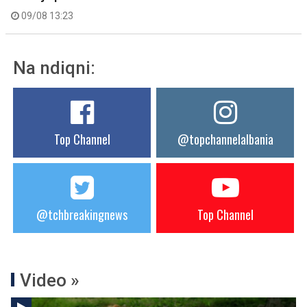
09/08 13:23
Na ndiqni:
Top Channel
@topchannelalbania
@tchbreakingnews
Top Channel
Video »