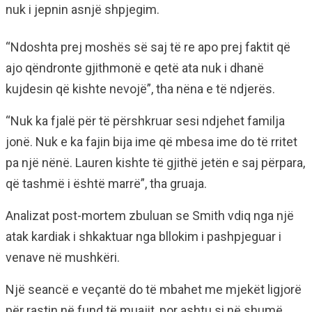
nuk i jepnin asnjë shpjegim.
“Ndoshta prej moshës së saj të re apo prej faktit që
ajo qëndronte gjithmonë e qetë ata nuk i dhanë
kujdesin që kishte nevojë”, tha nëna e të ndjerës.
“Nuk ka fjalë për të përshkruar sesi ndjehet familja
jonë. Nuk e ka fajin bija ime që mbesa ime do të rritet
pa një nënë. Lauren kishte të gjithë jetën e saj përpara,
që tashmë i është marrë”, tha gruaja.
Analizat post-mortem zbuluan se Smith vdiq nga një
atak kardiak i shkaktuar nga bllokim i pashpjeguar i
venave në mushkëri.
Një seancë e veçantë do të mbahet me mjekët ligjorë
për rastin në fund të muajit, por ashtu si në shumë