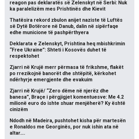
reagon pas deklaratës së Zelenskyt në Serbi: Nuk
ka paralelizëm mes Prishtinës dhe Kievit
Thatësira rekord zbulon anijet naziste të Luftës
së Dytë Botërore në Danub, dalin në sipërfaqe
edhe municione të pashpërthyera
Deklarata e Zelenskyt, Prishtina heq mbishkrimin
“Free Ukraine”: Shteti i Kosovës duhet të
respektohet
Zjarri në Krujë merr përmasa të frikshme, flakët
po rrezikojnë banorët dhe shtëpitë, kërkohet
ndërhyrje emergjente dhe evakuim
Zjarri në Krujë/ “Zero dëme në njerëz dhe
banesa”, Braçe i përgjigjet komentuesve: Me 4.2
milionë euro do ishte shuar menjëherë? Ky është
cinizëm
Ndodh në Madeira, pushtohet kisha për martesën
e Ronaldos me Georginës, por nuk ishin ata në
altar….