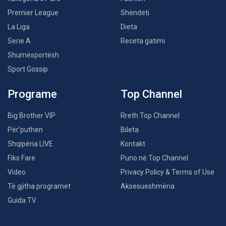
Premier League
Shëndeti
La Liga
Dieta
Serie A
Receta gatimi
Shumësportësh
Sport Gossip
Programe
Top Channel
Big Brother VIP
Rreth Top Channel
Për’puthen
Bileta
Shqipëria LIVE
Kontakt
Fiks Fare
Puno në Top Channel
Video
Privacy Policy & Terms of Use
Të gjitha programet
Aksesueshmëria
Guida TV