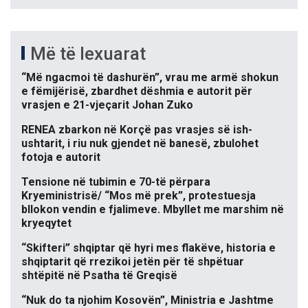
Më të lexuarat
“Më ngacmoi të dashurën”, vrau me armë shokun
e fëmijërisë, zbardhet dëshmia e autorit për
vrasjen e 21-vjeçarit Johan Zuko
RENEA zbarkon në Korçë pas vrasjes së ish-
ushtarit, i riu nuk gjendet në banesë, zbulohet
fotoja e autorit
Tensione në tubimin e 70-të përpara
Kryeministrisë/ “Mos më prek”, protestuesja
bllokon vendin e fjalimeve. Mbyllet me marshim në
kryeqytet
“Skifteri” shqiptar që hyri mes flakëve, historia e
shqiptarit që rrezikoi jetën për të shpëtuar
shtëpitë në Psatha të Greqisë
“Nuk do ta njohim Kosovën”, Ministria e Jashtme