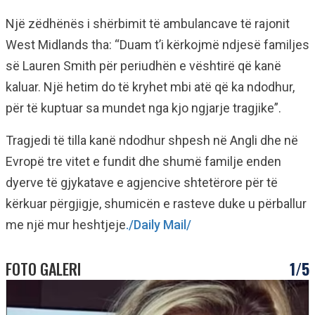
Një zëdhënës i shërbimit të ambulancave të rajonit
West Midlands tha: “Duam t’i kërkojmë ndjesë familjes
së Lauren Smith për periudhën e vështirë që kanë
kaluar. Një hetim do të kryhet mbi atë që ka ndodhur,
për të kuptuar sa mundet nga kjo ngjarje tragjike”.
Tragjedi të tilla kanë ndodhur shpesh në Angli dhe në
Evropë tre vitet e fundit dhe shumë familje enden
dyerve të gjykatave e agjencive shtetërore për të
kërkuar përgjigje, shumicën e rasteve duke u përballur
me një mur heshtjeje
./Daily Mail/
FOTO GALERI
1/5