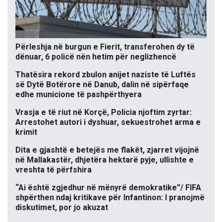
Përleshja në burgun e Fierit, transferohen dy të
dënuar, 6 policë nën hetim për neglizhencë
Thatësira rekord zbulon anijet naziste të Luftës
së Dytë Botërore në Danub, dalin në sipërfaqe
edhe municione të pashpërthyera
Vrasja e të riut në Korçë, Policia njoftim zyrtar:
Arrestohet autori i dyshuar, sekuestrohet arma e
krimit
Dita e gjashtë e betejës me flakët, zjarret vijojnë
në Mallakastër, dhjetëra hektarë pyje, ullishte e
vreshta të përfshira
“Ai është zgjedhur në mënyrë demokratike”/ FIFA
shpërthen ndaj kritikave për Infantinon: I pranojmë
diskutimet, por jo akuzat