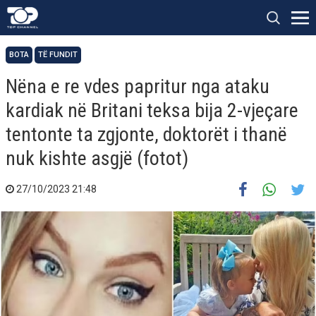
BOTA
TË FUNDIT
Nëna e re vdes papritur nga ataku
kardiak në Britani teksa bija 2-vjeçare
tentonte ta zgjonte, doktorët i thanë
nuk kishte asgjë (fotot)
27/10/2023 21:48