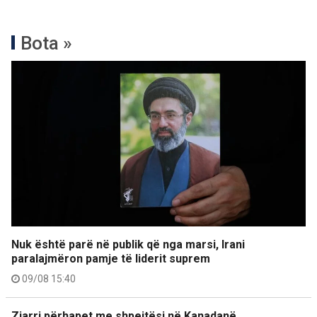
Bota »
Nuk është parë në publik që nga marsi, Irani
paralajmëron pamje të liderit suprem
09/08 15:40
Zjarri përhapet me shpejtësi në Kanadanë