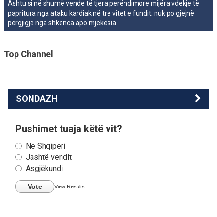
Ashtu si në shumë vende të tjera perëndimore mijëra vdekje të
papritura nga ataku kardiak në tre vitet e fundit, nuk po gjejnë
përgjigje nga shkenca apo mjekësia.
Top Channel
SONDAZH
Pushimet tuaja këtë vit?
Në Shqipëri
Jashtë vendit
Asgjëkundi
Vote
View Results