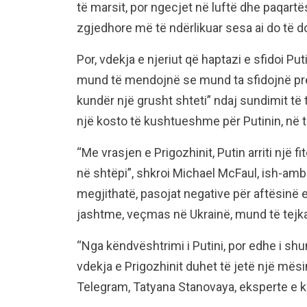
të marsit, por ngecjet në luftë dhe paqart
zgjedhore më të ndërlikuar sesa ai do të d
Por, vdekja e njeriut që haptazi e sfidoi Pu
mund të mendojnë se mund ta sfidojnë pr
kundër një grusht shteti” ndaj sundimit të ti
një kosto të kushtueshme për Putinin, në t
“Me vrasjen e Prigozhinit, Putin arriti një 
në shtëpi”, shkroi Michael McFaul, ish-amb
megjithatë, pasojat negative për aftësinë e P
jashtme, veçmas në Ukrainë, mund të tejkal
“Nga këndvështrimi i Putini, por edhe i sh
vdekja e Prigozhinit duhet të jetë një mës
Telegram, Tatyana Stanovaya, eksperte e k