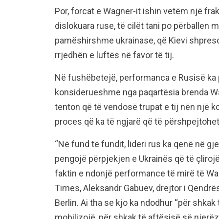
Por, forcat e Wagner-it ishin vetëm një frak
dislokuara ruse, të cilët tani po përballen
pamëshirshme ukrainase, që Kievi shpreson
rrjedhën e luftës në favor të tij.
Në fushëbetejë, performanca e Rusisë ka p
konsiderueshme nga paqartësia brenda Wagn
tenton që të vendosë trupat e tij nën një 
proces që ka të ngjarë që të përshpejtohet
“Në fund të fundit, lideri rus ka qenë në gj
pengojë përpjekjen e Ukrainës që të çliroj
faktin e ndonjë performance të mirë të Wag
Times, Aleksandr Gabuev, drejtor i Qendrës
Berlin. Ai tha se kjo ka ndodhur “për shka
mobilizojë, për shkak të aftësisë së njer