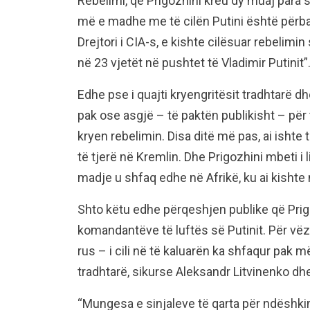
Rebelimi, që Prigozhini kreu dy muaj para se 
më e madhe me të cilën Putini është përball
Drejtori i CIA-s, e kishte cilësuar rebelimin
në 23 vjetët në pushtet të Vladimir Putinit”
Edhe pse i quajti kryengritësit tradhtarë dh
pak ose asgjë – të paktën publikisht – për 
kryen rebelimin. Disa ditë më pas, ai isht
të tjerë në Kremlin. Dhe Prigozhini mbeti i 
madje u shfaq edhe në Afrikë, ku ai kishte n
Shto këtu edhe përqeshjen publike që Prigo
komandantëve të luftës së Putinit. Për vë
rus – i cili në të kaluarën ka shfaqur pak 
tradhtarë, sikurse Aleksandr Litvinenko dhe
“Mungesa e sinjaleve të qarta për ndëshkim