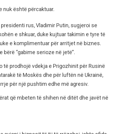
de nuk është përcaktuar.
residenti rus, Vladimir Putin, sugjeroi se
 kohën e shkuar, duke kujtuar takimin e tyre të
uke e komplimentuar për arritjet në biznes.
te bërë “gabime serioze në jetë”.
o të prodhojë vdekja e Prigozhinit për Rusinë
tarakë të Moskës dhe për luftën në Ukrainë,
irrje për një pushtim edhe më agresiv.
rat që mbeten të shihen në ditët dhe javët në