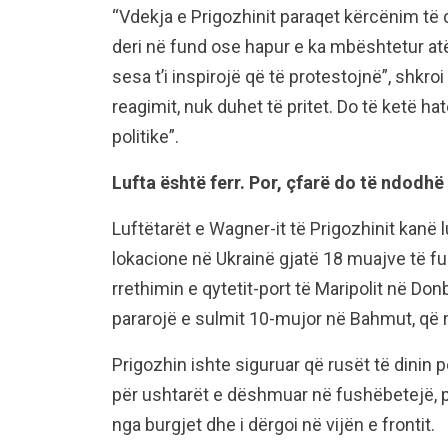
“Vdekja e Prigozhinit paraqet kërcënim të 
deri në fund ose hapur e ka mbështetur atë
sesa t’i inspirojë që të protestojnë”, shkro
reagimit, nuk duhet të pritet. Do të ketë h
politike”.
Lufta është ferr. Por, çfarë do të ndod
Luftëtarët e Wagner-it të Prigozhinit kanë 
lokacione në Ukrainë gjatë 18 muajve të fun
rrethimin e qytetit-port të Maripolit në Do
pararojë e sulmit 10-mujor në Bahmut, që r
Prigozhin ishte siguruar që rusët të dinin p
për ushtarët e dëshmuar në fushëbetejë, po
nga burgjet dhe i dërgoi në vijën e frontit.