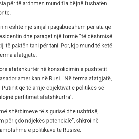
ësia për të ardhmen mund t’ia bëjnë fushatën
onte.
tinin është një sinjal i pagabueshëm për ata që
esidentin dhe paraqet një formë “të dëshmisë
j, të paktën tani për tani. Por, kjo mund të ketë
erma afatgjatë.
fitore afatshkurtër në konsolidimin e pushtetit
asador amerikan në Rusi. “Në terma afatgjatë,
utinit që të arrijë objektivat e politikës së
ojnë përfitimet afatshkurtra”.
umë shërbimeve të sigurisë dhe ushtrisë,
im për çdo ndjekës potencialë”, shkroi në
amotshme e politikave të Rusisë.