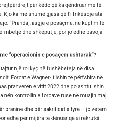
drejtpërdrejt për këdo që ka qëndruar me të
. Kjo ka më shumë gjasa që t’i frikësojë ata
i ajo. “Prandaj, asgjë e posaçme, në kuptim të
atërmbetje dhe shkëputje, por jo edhe pasoja
hë me “operacionin e posaçëm ushtarak”?
luajtur një rol kyç në fushëbeteja në disa
dit. Forcat e Wagner-it ishin të përfshira në
nbas pranverën e vitit 2022 dhe po ashtu ishin
a nën kontrollin e forcave ruse në muajin maj.
ër praninë dhe për sakrificat e tyre – jo vetëm
r edhe për mijëra të dënuar që ai rekrutoi