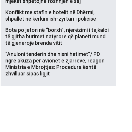
mjekët shpëtojnë foshnjën e saj
Konflikt me stafin e hotelit në Dhërmi,
shpallet në kërkim ish-zyrtari i policisë
Bota po jeton në “borxh”, njerëzimi i tejkaloi
të gjitha burimet natyrore që planeti mund
të gjenerojë brenda vitit
“Anuloni tenderin dhe nisni hetimet”/ PD
ngre akuza për avionët e zjarreve, reagon
Ministria e Mbrojtjes: Procedura është
zhvilluar sipas ligjit