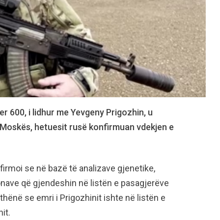
er 600, i lidhur me Yevgeny Prigozhin, u
ë Moskës, hetuesit rusë konfirmuan vdekjen e
irmoi se në bazë të analizave gjenetike,
rsonave që gjendeshin në listën e pasagjerëve
 thënë se emri i Prigozhinit ishte në listën e
it.