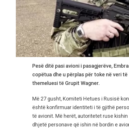
Pesë ditë pasi avioni i pasagjerëve, Embra
copëtua dhe u përplas për toke në veri t
themeluesi të Grupit Wagner.
Më 27 gusht, Komiteti Hetues i Rusisë konf
është konfirmuar identiteti i të gjithë pe
të avionit. Më herët, autoritetet ruse kishin
dhjetë personave që ishin në bordin e avion