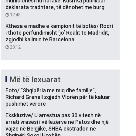
municionesh luftarake: Kush ka publikuar
deklarata tradhtare, të dënohet me burg
17:48
Kthesa e madhe e kampionit të botës/ Rodri
i thotë përfundimisht ‘jo’ Realit të Madridit,
zgjodhi kalimin te Barcelona
20:12
Më të lexuarat
Foto/ “Shqipëria me miq dhe familje”,
Richard Grenell zgjedh Vlorën për të kaluar
pushimet verore
Ekskluzive/ U arrestua pas 30 vitesh në
arrati vrasësi i vëllezërve në Patos dhe një
vajze në Belgjikë, SHBA ekstradon në
Shqipëri Sokol Hoxhën