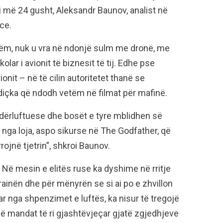
i më 24 gusht, Aleksandr Baunov, analist në
ce.
shëm, nuk u vra në ndonjë sulm me dronë, me
ar i avionit të biznesit të tij. Edhe pse
onit – në të cilin autoritetet thanë se
içka që ndodh vetëm në filmat për mafinë.
ndërluftuese dhe bosët e tyre mblidhen së
in nga loja, aspo sikurse në The Godfather, që
rojnë tjetrin”, shkroi Baunov.
 Në mesin e elitës ruse ka dyshime në rritje
rainën dhe për mënyrën se si ai po e zhvillon
r nga shpenzimet e luftës, ka nisur të tregojë
 një mandat të ri gjashtëvjeçar gjatë zgjedhjeve