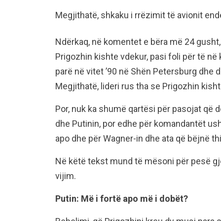
Megjithatë, shkaku i rrëzimit të avionit en
Ndërkaq, në komentet e bëra më 24 gusht, p
Prigozhin kishte vdekur, pasi foli për të në
parë në vitet ’90 në Shën Petersburg dhe d
Megjithatë, lideri rus tha se Prigozhin kish
Por, nuk ka shumë qartësi për pasojat që d
dhe Putinin, por edhe për komandantët ush
apo dhe për Wagner-in dhe ata që bëjnë th
Në këtë tekst mund të mësoni për pesë gjë
vijim.
Putin: Më i fortë apo më i dobët?