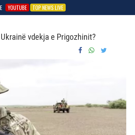
E
YOUTUBE
TOP NEWS LIVE
Ukrainë vdekja e Prigozhinit?