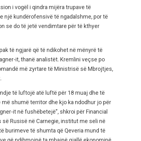
sion i vogël i qindra mijëra trupave të
 me një kundërofensivë të ngadalshme, por të
 se do të jetë vendimtare për të kthyer
ak të ngjarë që të ndikohet në mënyrë të
er-it, thanë analistët. Kremlini veçse po
komandë më zyrtare të Ministrisë së Mbrojtjes,
.
endje të luftojë atë luftë për 18 muaj dhe të
ë më shumë territor dhe kjo ka ndodhur jo për
ner-it në fushëbetejë”, shkroi për Financial
 së Rusisë në Carnegie, institut me seli në
k të burimeve të shumta që Qeveria mund të
ëzve që ndihmojnë ta mbajnë gjallë ekonominë