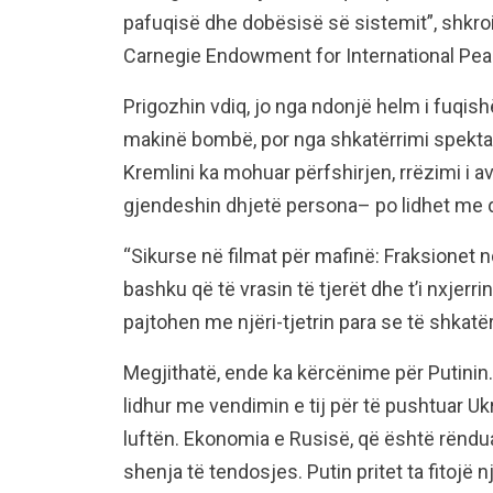
pafuqisë dhe dobësisë së sistemit”, shkro
Carnegie Endowment for International Pea
Prigozhin vdiq, jo nga ndonjë helm i fuqi
makinë bombë, por nga shkatërrimi spektakol
Kremlini ka mohuar përfshirjen, rrëzimi i avi
gjendeshin dhjetë persona– po lidhet me d
“Sikurse në filmat për mafinë: Fraksionet 
bashku që të vrasin të tjerët dhe t’i nxjerr
pajtohen me njëri-tjetrin para se të shkatër
Megjithatë, ende ka kërcënime për Putinin.
lidhur me vendimin e tij për të pushtuar Uk
luftën. Ekonomia e Rusisë, që është rëndua
shenja të tendosjes. Putin pritet ta fitojë