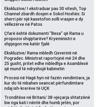
Ekskluzive/ I ekstraduar pas 30 vitesh, Top
Channel zbardh dosjen e Sokol Hoxhës: Si
sherri për një kasetofon solli vrasjen e dy
vëllezërve në Patos
Çfarë është dokumenti “Besa” që Rama u
propozoi shqiptarëve? Kryeministri e
shpjegon me katër fjalë
Ekskluzive/ Rama mbledh Qeverinë në
Pogradec. Ministrat raportojnë më 24 dhe
25 gusht, pritet edhe mbledhja e Asamblesë
që mund të ndryshojë kabinetin
Procesi në Hagë hyn në fazën vendimtare, ja
kur do të mbahen seancat përfundimtare
ndaj ish-krerëve të UÇK
Tronditëse në Britani/ 38-vjeçarja shtatzënë
bie nga kati i nëntë dhe humb jetën, por