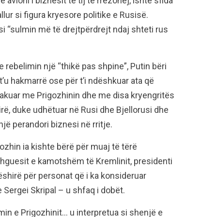
avioni i biznesit të tij të rrëzohej, ishte sfida
ur si figura kryesore politike e Rusisë.
 si “sulmin më të drejtpërdrejt ndaj shteti rus
.
e rebelimin një “thikë pas shpine”, Putin bëri
t’u hakmarrë ose për t’i ndëshkuar ata që
e takuar me Prigozhinin dhe me disa kryengritës
lirë, duke udhëtuar në Rusi dhe Bjellorusi dhe
jë perandori biznesi në rritje.
zhin ia kishte bërë për muaj të tërë
zhguesit e kamotshëm të Kremlinit, presidenti
mëshirë për personat që i ka konsideruar
 Sergei Skripal – u shfaq i dobët.
in e Prigozhinit… u interpretua si shenjë e