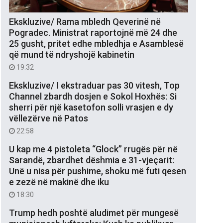
Ekskluzive/ Rama mbledh Qeverinë në
Pogradec. Ministrat raportojnë më 24 dhe
25 gusht, pritet edhe mbledhja e Asamblesë
që mund të ndryshojë kabinetin
19:32
Ekskluzive/ I ekstraduar pas 30 vitesh, Top
Channel zbardh dosjen e Sokol Hoxhës: Si
sherri për një kasetofon solli vrasjen e dy
vëllezërve në Patos
22:58
U kap me 4 pistoleta “Glock” rrugës për në
Sarandë, zbardhet dëshmia e 31-vjeçarit:
Unë u nisa për pushime, shoku më futi qesen
e zezë në makinë dhe iku
18:30
Trump hedh poshtë aludimet për mungesë