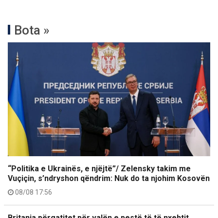
Bota »
“Politika e Ukrainës, e njëjtë”/ Zelensky takim me
Vuçiçin, s’ndryshon qëndrim: Nuk do ta njohim Kosovën
08/08 17:56
Britania përgatitet për valën e pestë të të nxehtit,