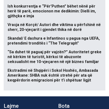
Ish konkurrentja e “Për’Puthen” bëhet nënë për
herë të parë, emocionon me dedikimin: Dielli im,
gjithçka e imja
Vrasja në Korçë/ Autori dhe viktima u përfshinë në
sherr, 20-vjeçarit i gjendet thika në dorë
Skandal/ E dashura e Infantinos u pagua nga UEFA,
pretendimi tronditës i “The Telegraph”
“Sa duhet të paguaj për vajzën?” Autoritetet greke
në kërkim të turistit, kërkoi të abuzonte
seksualisht me 10-vjeçaren në një biznes familjar
Ekstradimi në Shqipëri i Sokol Hoxhës, Ambasada
Amerikane: SHBA nuk është strehë për ata që
keqpërdorin emigracioni për t’i shpëtuar ligjit
Lajme
Bota