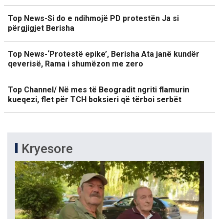
Top News-Si do e ndihmojë PD protestën Ja si
përgjigjet Berisha
Top News-‘Protestë epike’, Berisha Ata janë kundër
qeverisë, Rama i shumëzon me zero
Top Channel/ Në mes të Beogradit ngriti flamurin
kueqezi, flet për TCH boksieri që tërboi serbët
Kryesore