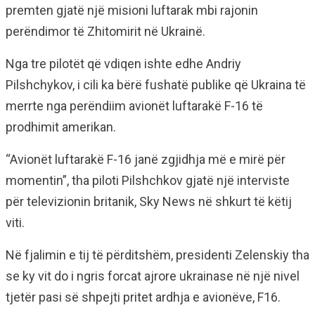
premten gjatë një misioni luftarak mbi rajonin
perëndimor të Zhitomirit në Ukrainë.
Nga tre pilotët që vdiqen ishte edhe Andriy
Pilshchykov, i cili ka bërë fushatë publike që Ukraina të
merrte nga perëndiim avionët luftarakë F-16 të
prodhimit amerikan.
“Avionët luftarakë F-16 janë zgjidhja më e mirë për
momentin”, tha piloti Pilshchkov gjatë një interviste
për televizionin britanik, Sky News në shkurt të këtij
viti.
Në fjalimin e tij të përditshëm, presidenti Zelenskiy tha
se ky vit do i ngris forcat ajrore ukrainase në një nivel
tjetër pasi së shpejti pritet ardhja e avionëve, F16.