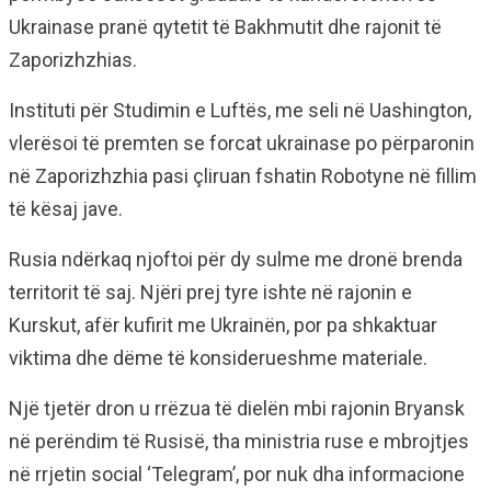
Ukrainase pranë qytetit të Bakhmutit dhe rajonit të
Zaporizhzhias.
Instituti për Studimin e Luftës, me seli në Uashington,
vlerësoi të premten se forcat ukrainase po përparonin
në Zaporizhzhia pasi çliruan fshatin Robotyne në fillim
të kësaj jave.
Rusia ndërkaq njoftoi për dy sulme me dronë brenda
territorit të saj. Njëri prej tyre ishte në rajonin e
Kurskut, afër kufirit me Ukrainën, por pa shkaktuar
viktima dhe dëme të konsiderueshme materiale.
Një tjetër dron u rrëzua të dielën mbi rajonin Bryansk
në perëndim të Rusisë, tha ministria ruse e mbrojtjes
në rrjetin social ‘Telegram’, por nuk dha informacione