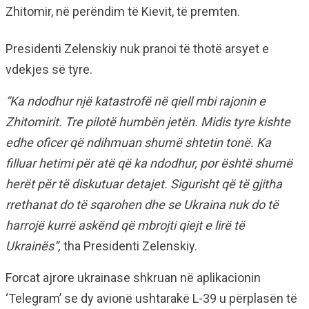
Zhitomir, në perëndim të Kievit, të premten.
Presidenti Zelenskiy nuk pranoi të thotë arsyet e
vdekjes së tyre.
“Ka ndodhur një katastrofë në qiell mbi rajonin e
Zhitomirit. Tre pilotë humbën jetën. Midis tyre kishte
edhe oficer që ndihmuan shumë shtetin tonë. Ka
filluar hetimi për atë që ka ndodhur, por është shumë
herët për të diskutuar detajet. Sigurisht që të gjitha
rrethanat do të sqarohen dhe se Ukraina nuk do të
harrojë kurrë askënd që mbrojti qiejt e lirë të
Ukrainës”,
tha Presidenti Zelenskiy.
Forcat ajrore ukrainase shkruan në aplikacionin
‘Telegram’ se dy avionë ushtarakë L-39 u përplasën të