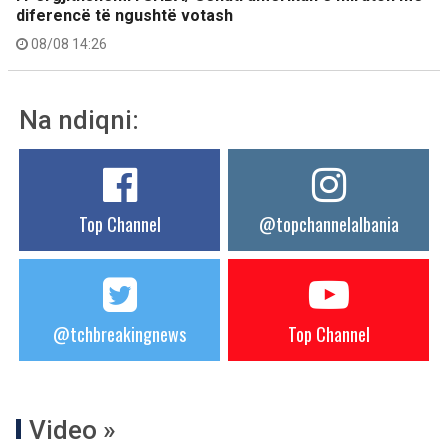
diferencë të ngushtë votash
08/08 14:26
Na ndiqni:
Top Channel
@topchannelalbania
@tchbreakingnews
Top Channel
Video »