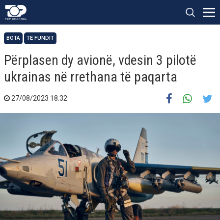
BOTA
TË FUNDIT
Përplasen dy avionë, vdesin 3 pilotë
ukrainas në rrethana të paqarta
27/08/2023 18:32