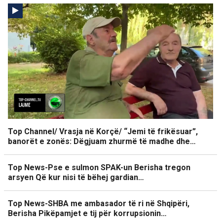
Top Channel/ Vrasja në Korçë/ “Jemi të frikësuar”,
banorët e zonës: Dëgjuam zhurmë të madhe dhe…
Top News-Pse e sulmon SPAK-un Berisha tregon
arsyen Që kur nisi të bëhej gardian…
Top News-SHBA me ambasador të ri në Shqipëri,
Berisha Pikëpamjet e tij për korrupsionin…