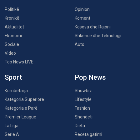
Politikë
Opinion
Kronikë
Koment
Aktualitet
Kosova dhe Rajoni
Ekonomi
Shkencë dhe Teknologji
Sociale
Auto
Video
Top News LIVE
Sport
Pop News
Kombëtarja
Showbiz
Kategoria Superiore
Lifestyle
Kategoria e Parë
Fashion
Premier League
Shëndeti
La Liga
Dieta
Serie A
Receta gatimi