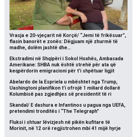
Vrasja e 20-vjeçarit në Korçë/ “Jemi të frikësuar”,
flasin banorët e zonës: Dëgjuam një zhurmë të
madhe, dolëm jashtë dhe…
Ekstradimi në Shqipëri i Sokol Hoxhës, Ambasada
Amerikane: SHBA nuk është strehë për ata që
keqpërdorin emigracioni për t’i shpëtuar ligjit
Abelardo de la Espriela u mbështet nga Trump,
Uashingtoni planifikon t’i ofrojë 1 miliard dollarë
Kolumbisë pas zgjedhjes së presidentit të ri
Skandal/ E dashura e Infantinos u pagua nga UEFA,
pretendimi tronditës i “The Telegraph”
Fluksi i shtuar lëvizjesh në pikën kufitare të
Morinit, në 12 orë regjistrohen mbi 41 mijë hyrje