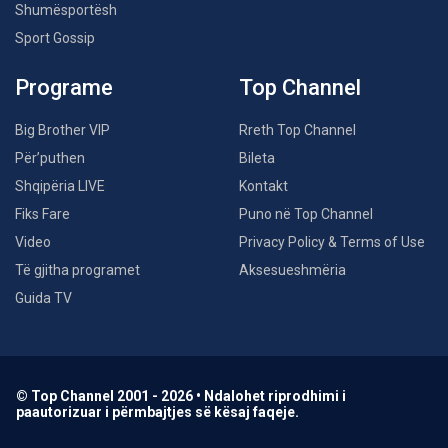
Shumësportësh
Sport Gossip
Programe
Top Channel
Big Brother VIP
Rreth Top Channel
Për’puthen
Bileta
Shqipëria LIVE
Kontakt
Fiks Fare
Puno në Top Channel
Video
Privacy Policy & Terms of Use
Të gjitha programet
Aksesueshmëria
Guida TV
© Top Channel 2001 - 2026 • Ndalohet riprodhimi i
paautorizuar i përmbajtjes së kësaj faqeje.