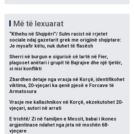
Më të lexuarat
“Kthehu në Shqipëri”/ Sulm racist në rrjetet
sociale ndaj gazetarit grek me origjinë shqiptare:
Je mysafir këtu, nuk duhet të flasësh
Sherri në burgun e sigurisë së lartë në Fier,
plagoset anëtari i grupit të Bajrajve dhe një tjetër,
si nisi konflikti
Zbardhen detaje nga vrasja në Korçë, identifikohet
viktima, 20-vjeçari ka qenë pjesë e Forcave të
Armatosura
Vrasje me kallashnikov në Korçë, ekzekutohet 20-
vjeçari, autori në arrati
E trishtë/ Zi në familjen e Messit, babai i ikones
argjentinase ndahet nga jeta në moshën 68-
vjeçare