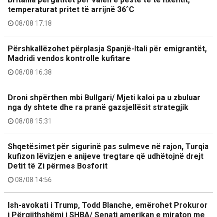
temperaturat pritet të arrijnë 36°C
08/08 17:18
Përshkallëzohet përplasja Spanjë-Itali për emigrantët,
Madridi vendos kontrolle kufitare
08/08 16:38
Droni shpërthen mbi Bullgari/ Mjeti kaloi pa u zbuluar
nga dy shtete dhe ra pranë gazsjellësit strategjik
08/08 15:31
Shqetësimet për sigurinë pas sulmeve në rajon, Turqia
kufizon lëvizjen e anijeve tregtare që udhëtojnë drejt
Detit të Zi përmes Bosforit
08/08 14:56
Ish-avokati i Trump, Todd Blanche, emërohet Prokuror
i Përgjithshëmi i SHBA/ Senati amerikan e miraton me