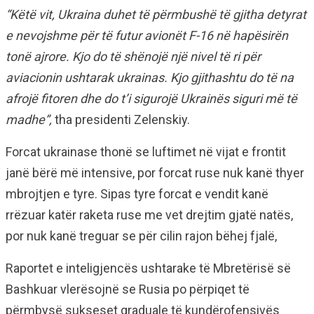
“Këtë vit, Ukraina duhet të përmbushë të gjitha detyrat
e nevojshme për të futur avionët F-16 në hapësirën
tonë ajrore. Kjo do të shënojë një nivel të ri për
aviacionin ushtarak ukrainas. Kjo gjithashtu do të na
afrojë fitoren dhe do t’i sigurojë Ukrainës siguri më të
madhe”,
tha presidenti Zelenskiy.
Forcat ukrainase thonë se luftimet në vijat e frontit
janë bërë më intensive, por forcat ruse nuk kanë thyer
mbrojtjen e tyre. Sipas tyre forcat e vendit kanë
rrëzuar katër raketa ruse me vet drejtim gjatë natës,
por nuk kanë treguar se për cilin rajon bëhej fjalë,
Raportet e inteligjencës ushtarake të Mbretërisë së
Bashkuar vlerësojnë se Rusia po përpiqet të
përmbysë sukseset graduale të kundërofensivës