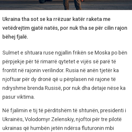
Ukraina tha sot se ka rrëzuar katër raketa me
vetëdrejtim gjatë natës, por nuk tha se për cilin rajon
bëhej fjalë.
Sulmet e shtuara ruse ngjallin frikën se Moska po bën
përpjekje për të rimarrë qytetet e vijës së parë të
frontit në rajonin verilindor. Rusia në anën tjetër ka
njoftuar për dy dronë që u përplasen në rajone të
ndryshme brenda Rusisë, por nuk dha detaje nëse ka
pasur viktima.
Në fjalimin e tij të përditshëm të shtunën, presidenti i
Ukrainës, Volodomyr Zelenskiy, njoftoi për tre pilotë
ukrainas që humbën jetën ndërsa fluturonin mbi