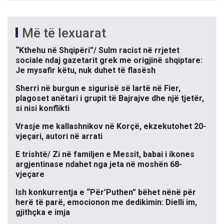
Më të lexuarat
“Kthehu në Shqipëri”/ Sulm racist në rrjetet
sociale ndaj gazetarit grek me origjinë shqiptare:
Je mysafir këtu, nuk duhet të flasësh
Sherri në burgun e sigurisë së lartë në Fier,
plagoset anëtari i grupit të Bajrajve dhe një tjetër,
si nisi konflikti
Vrasje me kallashnikov në Korçë, ekzekutohet 20-
vjeçari, autori në arrati
E trishtë/ Zi në familjen e Messit, babai i ikones
argjentinase ndahet nga jeta në moshën 68-
vjeçare
Ish konkurrentja e “Për’Puthen” bëhet nënë për
herë të parë, emocionon me dedikimin: Dielli im,
gjithçka e imja