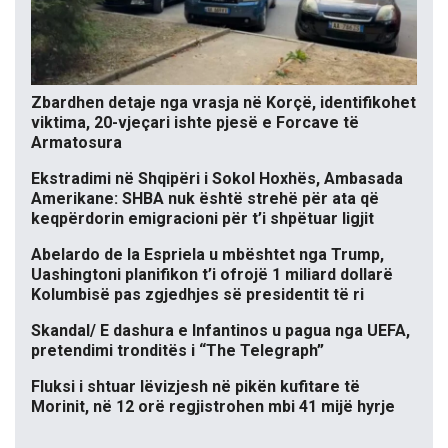
Zbardhen detaje nga vrasja në Korçë, identifikohet
viktima, 20-vjeçari ishte pjesë e Forcave të
Armatosura
Ekstradimi në Shqipëri i Sokol Hoxhës, Ambasada
Amerikane: SHBA nuk është strehë për ata që
keqpërdorin emigracioni për t’i shpëtuar ligjit
Abelardo de la Espriela u mbështet nga Trump,
Uashingtoni planifikon t’i ofrojë 1 miliard dollarë
Kolumbisë pas zgjedhjes së presidentit të ri
Skandal/ E dashura e Infantinos u pagua nga UEFA,
pretendimi tronditës i “The Telegraph”
Fluksi i shtuar lëvizjesh në pikën kufitare të
Morinit, në 12 orë regjistrohen mbi 41 mijë hyrje