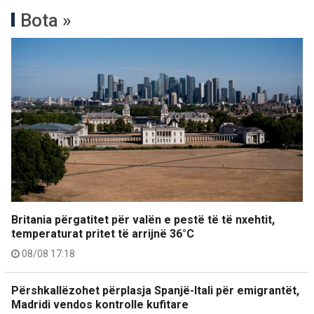
Bota »
Britania përgatitet për valën e pestë të të nxehtit,
temperaturat pritet të arrijnë 36°C
08/08 17:18
Përshkallëzohet përplasja Spanjë-Itali për emigrantët,
Madridi vendos kontrolle kufitare