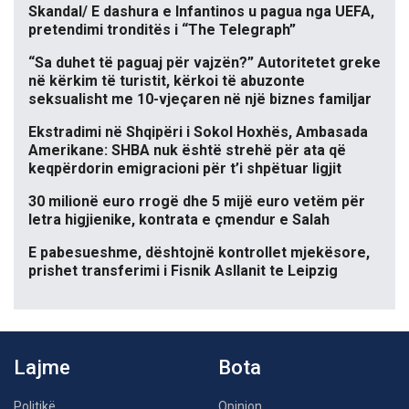
Skandal/ E dashura e Infantinos u pagua nga UEFA,
pretendimi tronditës i “The Telegraph”
“Sa duhet të paguaj për vajzën?” Autoritetet greke
në kërkim të turistit, kërkoi të abuzonte
seksualisht me 10-vjeçaren në një biznes familjar
Ekstradimi në Shqipëri i Sokol Hoxhës, Ambasada
Amerikane: SHBA nuk është strehë për ata që
keqpërdorin emigracioni për t’i shpëtuar ligjit
30 milionë euro rrogë dhe 5 mijë euro vetëm për
letra higjienike, kontrata e çmendur e Salah
E pabesueshme, dështojnë kontrollet mjekësore,
prishet transferimi i Fisnik Asllanit te Leipzig
Lajme
Bota
Politikë
Opinion