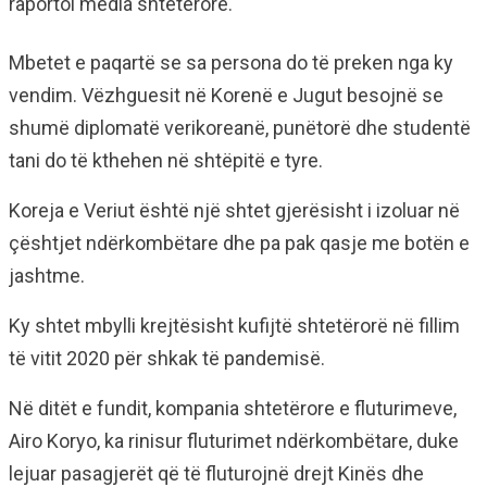
raportoi media shtetërore.
Mbetet e paqartë se sa persona do të preken nga ky
vendim. Vëzhguesit në Korenë e Jugut besojnë se
shumë diplomatë verikoreanë, punëtorë dhe studentë
tani do të kthehen në shtëpitë e tyre.
Koreja e Veriut është një shtet gjerësisht i izoluar në
çështjet ndërkombëtare dhe pa pak qasje me botën e
jashtme.
Ky shtet mbylli krejtësisht kufijtë shtetërorë në fillim
të vitit 2020 për shkak të pandemisë.
Në ditët e fundit, kompania shtetërore e fluturimeve,
Airo Koryo, ka rinisur fluturimet ndërkombëtare, duke
lejuar pasagjerët që të fluturojnë drejt Kinës dhe