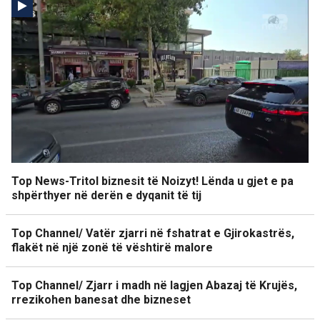
Top News-Tritol biznesit të Noizyt! Lënda u gjet e pa
shpërthyer në derën e dyqanit të tij
Top Channel/ Vatër zjarri në fshatrat e Gjirokastrës,
flakët në një zonë të vështirë malore
Top Channel/ Zjarr i madh në lagjen Abazaj të Krujës,
rrezikohen banesat dhe bizneset