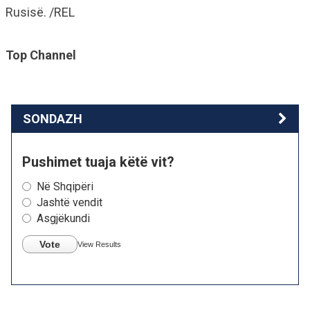
Rusisë. /REL
Top Channel
SONDAZH
Pushimet tuaja këtë vit?
Në Shqipëri
Jashtë vendit
Asgjëkundi
Vote
View Results