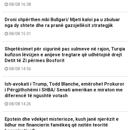
08/08 16:38
Droni shpërthen mbi Bullgari/ Mjeti kaloi pa u zbuluar
nga dy shtete dhe ra pranë gazsjellësit strategjik
08/08 15:31
Shqetësimet për sigurinë pas sulmeve në rajon, Turqia
kufizon lëvizjen e anijeve tregtare që udhëtojnë drejt
Detit të Zi përmes Bosforit
08/08 14:56
Ish-avokati i Trump, Todd Blanche, emërohet Prokuror
i Përgjithshëmi i SHBA/ Senati amerikan e miraton me
diferencë të ngushtë votash
08/08 14:26
Epstein dhe vdekjet misterioze, kush janë njerëzit e
lidhur me financierin famëkeq që nxitën teoritë