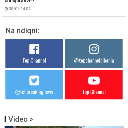
konspirative?
08/08 14:04
Na ndiqni:
Top Channel
@topchannelalbania
@tchbreakingnews
Top Channel
Video »