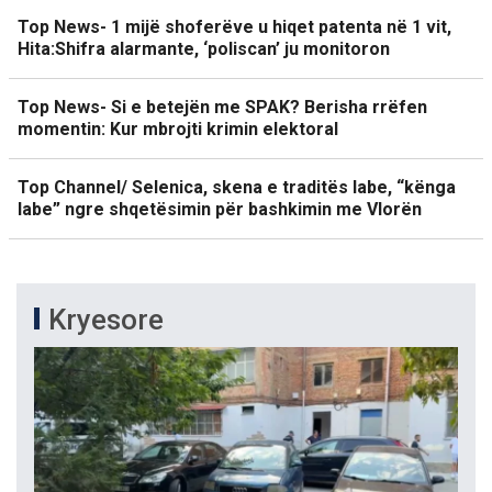
Top News- 1 mijë shoferëve u hiqet patenta në 1 vit,
Hita:Shifra alarmante, ‘poliscan’ ju monitoron
Top News- Si e betejën me SPAK? Berisha rrëfen
momentin: Kur mbrojti krimin elektoral
Top Channel/ Selenica, skena e traditës labe, “kënga
labe” ngre shqetësimin për bashkimin me Vlorën
Kryesore