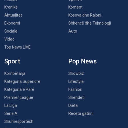
Kronikë
Koment
Aktualitet
Kosova dhe Rajoni
Ekonomi
Shkencë dhe Teknologji
Sociale
Auto
Video
Top News LIVE
Sport
Pop News
Kombëtarja
Showbiz
Kategoria Superiore
Lifestyle
Kategoria e Parë
Fashion
Premier League
Shëndeti
La Liga
Dieta
Serie A
Receta gatimi
Shumësportësh