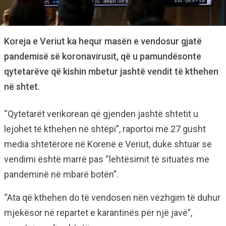
Koreja e Veriut ka hequr masën e vendosur gjatë
pandemisë së koronavirusit, që u pamundësonte
qytetarëve që kishin mbetur jashtë vendit të kthehen
në shtet.
“Qytetarët verikorean që gjenden jashtë shtetit u
lejohet të kthehen në shtëpi”, raportoi më 27 gusht
media shtetërore në Korenë e Veriut, duke shtuar se
vendimi është marrë pas “lehtësimit të situatës me
pandeminë në mbarë botën”.
“Ata që kthehen do të vendosen nën vëzhgim të duhur
mjekësor në repartet e karantinës për një javë”,