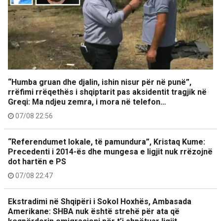
“Humba gruan dhe djalin, ishin nisur për në punë”,
rrëfimi rrëqethës i shqiptarit pas aksidentit tragjik në
Greqi: Ma ndjeu zemra, i mora në telefon…
07/08 22:56
“Referendumet lokale, të pamundura”, Kristaq Kume:
Precedenti i 2014-ës dhe mungesa e ligjit nuk rrëzojnë
dot hartën e PS
07/08 22:47
Ekstradimi në Shqipëri i Sokol Hoxhës, Ambasada
Amerikane: SHBA nuk është strehë për ata që