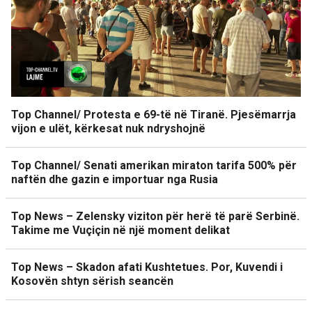
Top Channel/ Protesta e 69-të në Tiranë. Pjesëmarrja
vijon e ulët, kërkesat nuk ndryshojnë
Top Channel/ Senati amerikan miraton tarifa 500% për
naftën dhe gazin e importuar nga Rusia
Top News – Zelensky viziton për herë të parë Serbinë.
Takime me Vuçiçin në një moment delikat
Top News – Skadon afati Kushtetues. Por, Kuvendi i
Kosovën shtyn sërish seancën