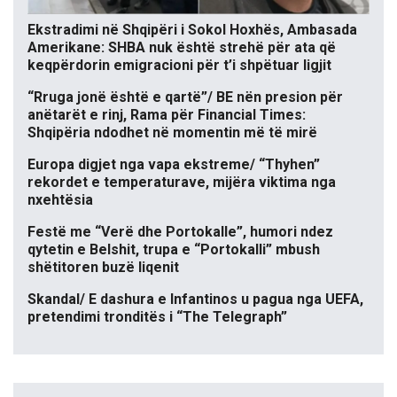
Ekstradimi në Shqipëri i Sokol Hoxhës, Ambasada
Amerikane: SHBA nuk është strehë për ata që
keqpërdorin emigracioni për t’i shpëtuar ligjit
“Rruga jonë është e qartë”/ BE nën presion për
anëtarët e rinj, Rama për Financial Times:
Shqipëria ndodhet në momentin më të mirë
Europa digjet nga vapa ekstreme/ “Thyhen”
rekordet e temperaturave, mijëra viktima nga
nxehtësia
Festë me “Verë dhe Portokalle”, humori ndez
qytetin e Belshit, trupa e “Portokalli” mbush
shëtitoren buzë liqenit
Skandal/ E dashura e Infantinos u pagua nga UEFA,
pretendimi tronditës i “The Telegraph”