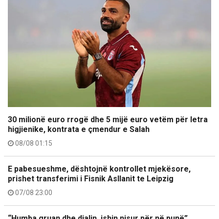
30 milionë euro rrogë dhe 5 mijë euro vetëm për letra
higjienike, kontrata e çmendur e Salah
08/08 01:15
E pabesueshme, dështojnë kontrollet mjekësore,
prishet transferimi i Fisnik Asllanit te Leipzig
07/08 23:00
“Humba gruan dhe djalin, ishin nisur për në punë”,