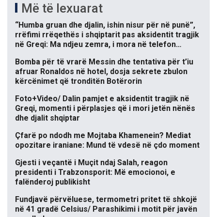
Më të lexuarat
“Humba gruan dhe djalin, ishin nisur për në punë”,
rrëfimi rrëqethës i shqiptarit pas aksidentit tragjik
në Greqi: Ma ndjeu zemra, i mora në telefon…
Bomba për të vrarë Messin dhe tentativa për t’iu
afruar Ronaldos në hotel, dosja sekrete zbulon
kërcënimet që tronditën Botërorin
Foto+Video/ Dalin pamjet e aksidentit tragjik në
Greqi, momenti i përplasjes që i mori jetën nënës
dhe djalit shqiptar
Çfarë po ndodh me Mojtaba Khamenein? Mediat
opozitare iraniane: Mund të vdesë në çdo moment
Gjesti i veçantë i Muçit ndaj Salah, reagon
presidenti i Trabzonsporit: Më emocionoi, e
falënderoj publikisht
Fundjavë përvëluese, termometri pritet të shkojë
në 41 gradë Celsius/ Parashikimi i motit për javën