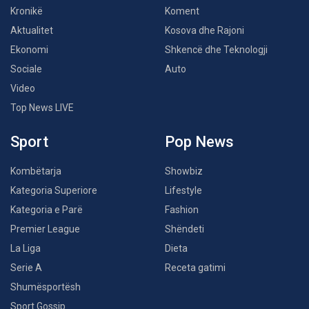
Kronikë
Koment
Aktualitet
Kosova dhe Rajoni
Ekonomi
Shkencë dhe Teknologji
Sociale
Auto
Video
Top News LIVE
Sport
Pop News
Kombëtarja
Showbiz
Kategoria Superiore
Lifestyle
Kategoria e Parë
Fashion
Premier League
Shëndeti
La Liga
Dieta
Serie A
Receta gatimi
Shumësportësh
Sport Gossip