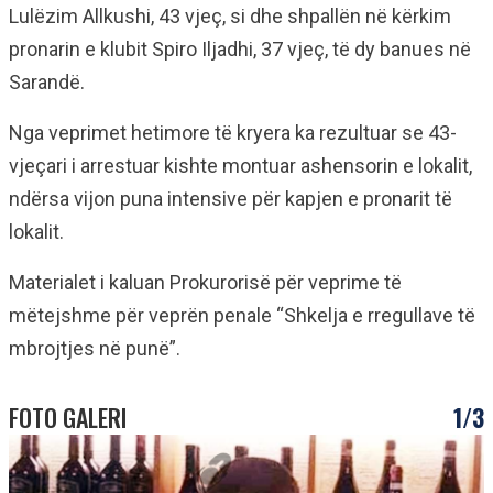
Lulëzim Allkushi, 43 vjeç, si dhe shpallën në kërkim
pronarin e klubit Spiro Iljadhi, 37 vjeç, të dy banues në
Sarandë.
Nga veprimet hetimore të kryera ka rezultuar se 43-
vjeçari i arrestuar kishte montuar ashensorin e lokalit,
ndërsa vijon puna intensive për kapjen e pronarit të
lokalit.
Materialet i kaluan Prokurorisë për veprime të
mëtejshme për veprën penale “Shkelja e rregullave të
mbrojtjes në punë”.
FOTO GALERI
1/3