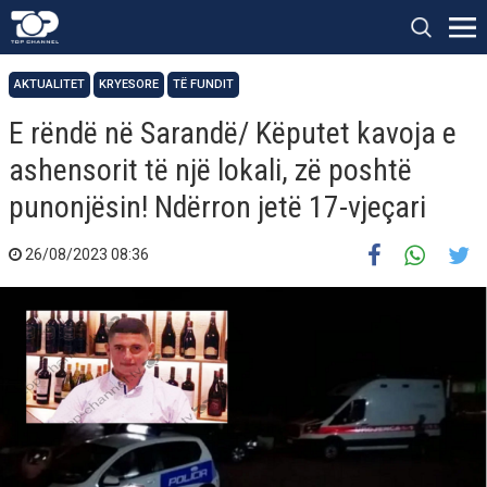
AKTUALITET
KRYESORE
TË FUNDIT
E rëndë në Sarandë/ Këputet kavoja e
ashensorit të një lokali, zë poshtë
punonjësin! Ndërron jetë 17-vjeçari
26/08/2023 08:36