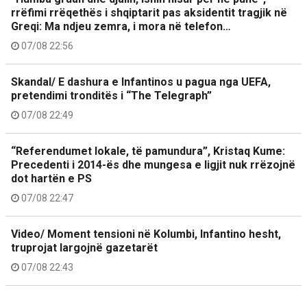
rrëfimi rrëqethës i shqiptarit pas aksidentit tragjik në
Greqi: Ma ndjeu zemra, i mora në telefon…
07/08 22:56
Skandal/ E dashura e Infantinos u pagua nga UEFA,
pretendimi tronditës i “The Telegraph”
07/08 22:49
“Referendumet lokale, të pamundura”, Kristaq Kume:
Precedenti i 2014-ës dhe mungesa e ligjit nuk rrëzojnë
dot hartën e PS
07/08 22:47
Video/ Moment tensioni në Kolumbi, Infantino hesht,
truprojat largojnë gazetarët
07/08 22:43