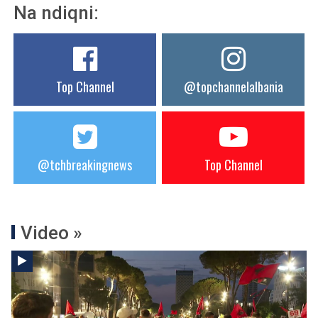
Na ndiqni:
Top Channel
@topchannelalbania
@tchbreakingnews
Top Channel
Video »