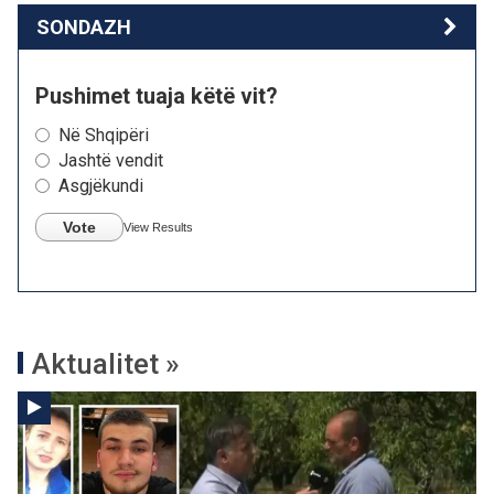
SONDAZH
Pushimet tuaja këtë vit?
Në Shqipëri
Jashtë vendit
Asgjëkundi
Vote
View Results
Aktualitet »