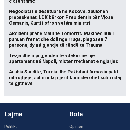
e ardhshme
Negociatat e dështuara në Kosovë, zbulohen
prapaskenat. LDK kërkon Presidentin për Vjosa
Osmanin, Kurti i ofron vetëm ministri
Aksident pranë Malit të Tomorrit/ Makinës nuk i
punuan frenat dhe doli nga rruga, plagosen 7
persona, dy në gjendje të rëndë te Trauma
Tezja dhe nipi gjenden të vdekur në një
apartament në Napoli, mister rrethanat e ngjarjes
Arabia Saudite, Turqia dhe Pakistani firmosin pakt
mbrojtjeje, sulmi ndaj njërit konsiderohet sulm ndaj
të gjithëve
Lajme
Bota
Politikë
Opinion