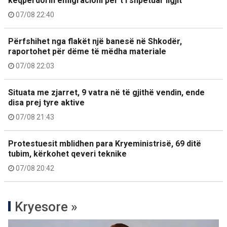
keqpërdorin emigracioni për t’i shpëtuar ligjit
07/08 22:40
Përfshihet nga flakët një banesë në Shkodër,
raportohet për dëme të mëdha materiale
07/08 22:03
Situata me zjarret, 9 vatra në të gjithë vendin, ende
disa prej tyre aktive
07/08 21:43
Protestuesit mblidhen para Kryeministrisë, 69 ditë
tubim, kërkohet qeveri teknike
07/08 20:42
Kryesore »