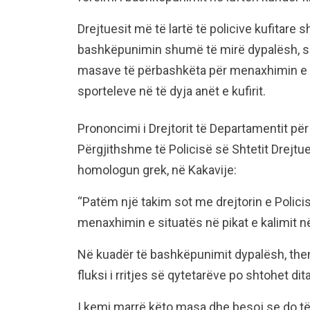
Drejtuesit më të lartë të policive kufitare
bashkëpunimin shumë të mirë dypalësh, si
masave të përbashkëta për menaxhimin e flu
sporteleve në të dyja anët e kufirit.
Prononcimi i Drejtorit të Departamentit për
Përgjithshme të Policisë së Shtetit Drejtu
homologun grek, në Kakavije:
“Patëm një takim sot me drejtorin e Policis
menaxhimin e situatës në pikat e kalimit n
Në kuadër të bashkëpunimit dypalësh, them
fluksi i rritjes së qytetarëve po shtohet dit
I kemi marrë këto masa dhe besoj se do të