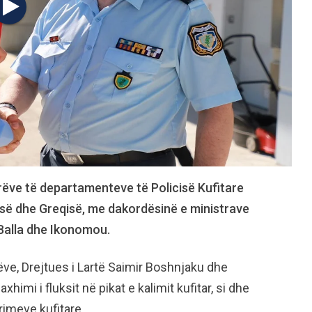
orëve të departamenteve të Policisë Kufitare
isë dhe Greqisë, me dakordësinë e ministrave
Balla dhe Ikonomou.
ëve, Drejtues i Lartë Saimir Boshnjaku dhe
himi i fluksit në pikat e kalimit kufitar, si dhe
rimeve kufitare.