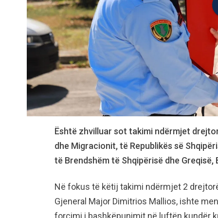
Është zhvilluar sot takimi ndërmjet drejt
dhe Migracionit, të Republikës së Shqipër
të Brendshëm të Shqipërisë dhe Greqisë, 
Në fokus të këtij takimi ndërmjet 2 drejtor
Gjeneral Major Dimitrios Mallios, ishte menax
forcimi i bashkëpunimit në luftën kundër k