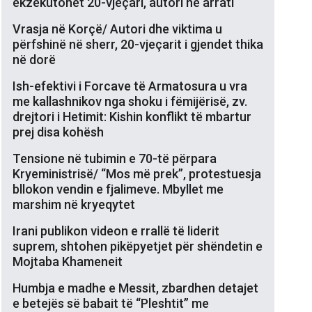
ekzekutohet 20-vjeçari, autori në arrati
Vrasja në Korçë/ Autori dhe viktima u
përfshinë në sherr, 20-vjeçarit i gjendet thika
në dorë
Ish-efektivi i Forcave të Armatosura u vra
me kallashnikov nga shoku i fëmijërisë, zv.
drejtori i Hetimit: Kishin konflikt të mbartur
prej disa kohësh
Tensione në tubimin e 70-të përpara
Kryeministrisë/ “Mos më prek”, protestuesja
bllokon vendin e fjalimeve. Mbyllet me
marshim në kryeqytet
Irani publikon videon e rrallë të liderit
suprem, shtohen pikëpyetjet për shëndetin e
Mojtaba Khameneit
Humbja e madhe e Messit, zbardhen detajet
e betejës së babait të “Pleshtit” me