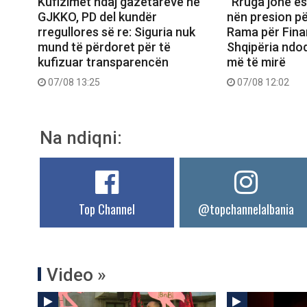
Kufizimet ndaj gazetarëve në
“Rruga jonë ës
GJKKO, PD del kundër
nën presion për
rregullores së re: Siguria nuk
Rama për Fina
mund të përdoret për të
Shqipëria ndo
kufizuar transparencën
më të mirë
07/08 13:25
07/08 12:02
Na ndiqni:
Top Channel
@topchannelalbania
Video »