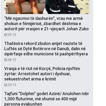
“Më ngacmoi të dashurën”, vrau me armë
shokun e fëmijërisë, zbardhet dëshmia e
autorit për vrasjen e 21-vjeçarit Johan Zuko
09:10
Thatësira rekord zbulon anijet naziste të
Luftës së Dytë Botërore në Danub, dalin në
sipërfaqe edhe municione të pashpërthyera
08:13
Vrasja e të riut në Korçë, Policia njoftim
zyrtar: Arrestohet autori i dyshuar,
sekuestrohet arma e krimit
09:13
Tajfuni “Dolphin” godet Azinë/ Anulohen mbi
1,300 fluturime, më shumë se 400 mijë
persona evakuohen