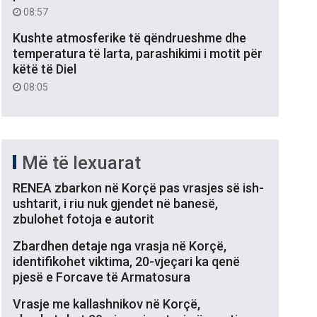
08:57
Kushte atmosferike të qëndrueshme dhe
temperatura të larta, parashikimi i motit për
këtë të Diel
08:05
Më të lexuarat
RENEA zbarkon në Korçë pas vrasjes së ish-
ushtarit, i riu nuk gjendet në banesë,
zbulohet fotoja e autorit
Zbardhen detaje nga vrasja në Korçë,
identifikohet viktima, 20-vjeçari ka qenë
pjesë e Forcave të Armatosura
Vrasje me kallashnikov në Korçë,