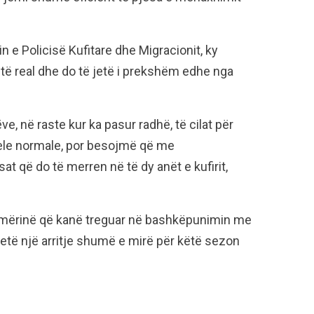
e Policisë Kufitare dhe Migracionit, ky
 real dhe do të jetë i prekshëm edhe nga
e, në raste kur ka pasur radhë, të cilat për
le normale, por besojmë që me
që do të merren në të dy anët e kufirit,
hmërinë që kanë treguar në bashkëpunimin me
etë një arritje shumë e mirë për këtë sezon