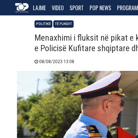
LAJME
VIDEO
SPORT
POP NEWS
PROGRAM
POLITIKË
TË FUNDIT
Menaxhimi i fluksit në pikat e 
e Policisë Kufitare shqiptare d
08/08/2023 13:08