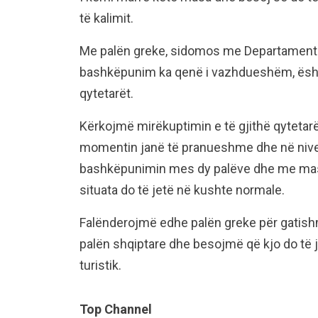
të kalimit.
Me palën greke, sidomos me Departamentin 
bashkëpunim ka qenë i vazhdueshëm, është
qytetarët.
Kërkojmë mirëkuptimin e të gjithë qytetarëv
momentin janë të pranueshme dhe në nive
bashkëpunimin mes dy palëve dhe me masat 
situata do të jetë në kushte normale.
Falënderojmë edhe palën greke për gatis
palën shqiptare dhe besojmë që kjo do të j
turistik.
Top Channel