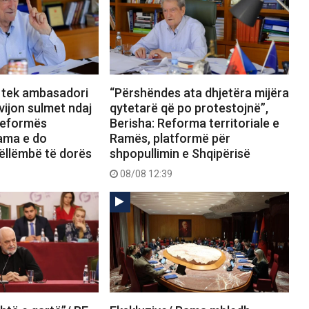
 tek ambasadori
“Përshëndes ata dhjetëra mijëra
vijon sulmet ndaj
qytetarë që po protestojnë”,
Reformës
Berisha: Reforma territoriale e
Rama e do
Ramës, platformë për
ëllëmbë të dorës
shpopullimin e Shqipërisë
08/08 12:39