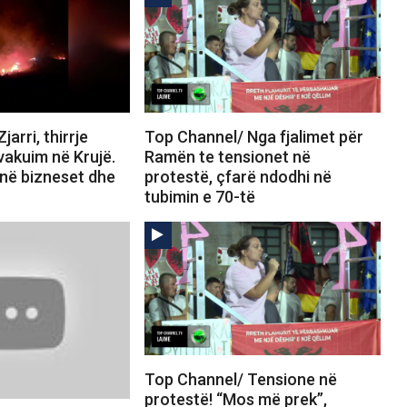
arri, thirrje
Top Channel/ Nga fjalimet për
vakuim në Krujë.
Ramën te tensionet në
jnë bizneset dhe
protestë, çfarë ndodhi në
tubimin e 70-të
Top Channel/ Tensione në
protestë! “Mos më prek”,