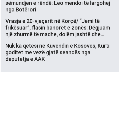
sëmundjen e rëndë: Leo mendoi të largohej
nga Botërori
Vrasja e 20-vjeçarit në Korçë/ “Jemi të
frikësuar”, flasin banorët e zonës: Dëgjuam
një zhurmë të madhe, dolëm jashtë dhe…
Nuk ka qetësi në Kuvendin e Kosovës, Kurti
goditet me vezë gjatë seancës nga
deputetja e AAK