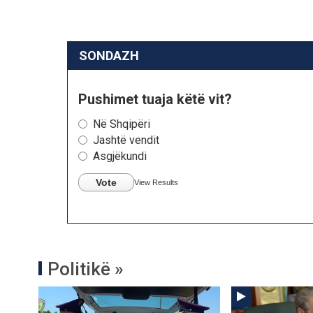
SONDAZH
Pushimet tuaja këtë vit?
Në Shqipëri
Jashtë vendit
Asgjëkundi
Vote
View Results
Politikë »