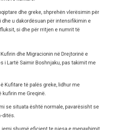
 shqiptare dhe greke, shprehën vlerësimin për
 dhe u dakordësuan për intensifikimin e
ksit, si dhe për rritjen e numrit të
 Kufirin dhe Migracionin në Drejtorinë e
es i Lartë Saimir Boshnjaku, pas takimit me
ë Kufitare të palës greke, lidhur me
ë kufirin me Greqinë.
i se situata është normale, pavarësisht se
a-ditës.
 jemi shumë eficient te pjesa e menaxhimit