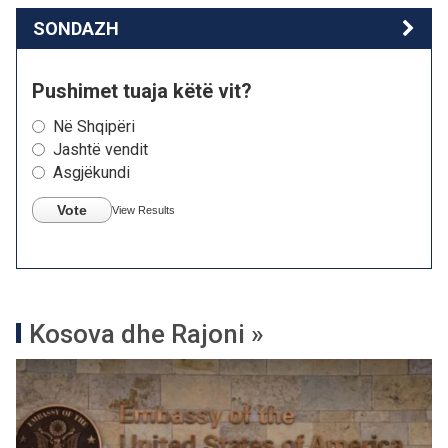
SONDAZH
Pushimet tuaja këtë vit?
Në Shqipëri
Jashtë vendit
Asgjëkundi
Vote
View Results
Kosova dhe Rajoni »