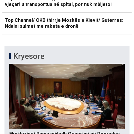
vjeçari u transportua në spital, por nuk mbijetoi
Top Channel/ OKB thirrje Moskës e Kievit/ Guterres:
Ndalni sulmet me raketa e dronë
Kryesore
Ekskluzive/ Rama mbledh Qeverinë në Pogradec.