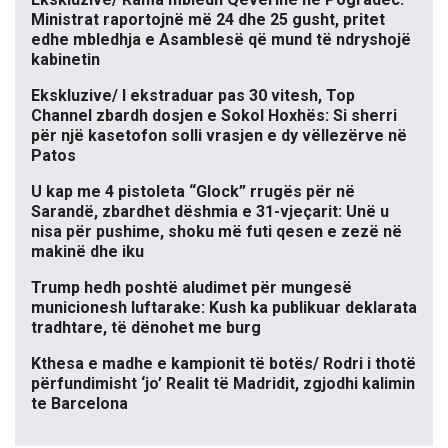
Ministrat raportojnë më 24 dhe 25 gusht, pritet
edhe mbledhja e Asamblesë që mund të ndryshojë
kabinetin
Ekskluzive/ I ekstraduar pas 30 vitesh, Top
Channel zbardh dosjen e Sokol Hoxhës: Si sherri
për një kasetofon solli vrasjen e dy vëllezërve në
Patos
U kap me 4 pistoleta “Glock” rrugës për në
Sarandë, zbardhet dëshmia e 31-vjeçarit: Unë u
nisa për pushime, shoku më futi qesen e zezë në
makinë dhe iku
Trump hedh poshtë aludimet për mungesë
municionesh luftarake: Kush ka publikuar deklarata
tradhtare, të dënohet me burg
Kthesa e madhe e kampionit të botës/ Rodri i thotë
përfundimisht ‘jo’ Realit të Madridit, zgjodhi kalimin
te Barcelona