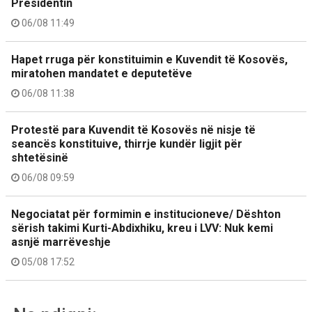
Presidentin
06/08 11:49
Hapet rruga për konstituimin e Kuvendit të Kosovës,
miratohen mandatet e deputetëve
06/08 11:38
Protestë para Kuvendit të Kosovës në nisje të
seancës konstituive, thirrje kundër ligjit për
shtetësinë
06/08 09:59
Negociatat për formimin e institucioneve/ Dështon
sërish takimi Kurti-Abdixhiku, kreu i LVV: Nuk kemi
asnjë marrëveshje
05/08 17:52