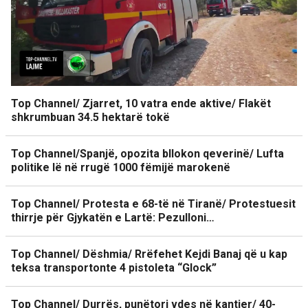
Top Channel/ Zjarret, 10 vatra ende aktive/ Flakët
shkrumbuan 34.5 hektarë tokë
Top Channel/Spanjë, opozita bllokon qeverinë/ Lufta
politike lë në rrugë 1000 fëmijë marokenë
Top Channel/ Protesta e 68-të në Tiranë/ Protestuesit
thirrje për Gjykatën e Lartë: Pezulloni…
Top Channel/ Dëshmia/ Rrëfehet Kejdi Banaj që u kap
teksa transportonte 4 pistoleta “Glock”
Top Channel/ Durrës, punëtori vdes në kantier/ 40-