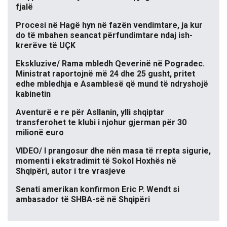
fjalë
Procesi në Hagë hyn në fazën vendimtare, ja kur
do të mbahen seancat përfundimtare ndaj ish-
krerëve të UÇK
Ekskluzive/ Rama mbledh Qeverinë në Pogradec.
Ministrat raportojnë më 24 dhe 25 gusht, pritet
edhe mbledhja e Asamblesë që mund të ndryshojë
kabinetin
Aventurë e re për Asllanin, ylli shqiptar
transferohet te klubi i njohur gjerman për 30
milionë euro
VIDEO/ I prangosur dhe nën masa të rrepta sigurie,
momenti i ekstradimit të Sokol Hoxhës në
Shqipëri, autor i tre vrasjeve
Senati amerikan konfirmon Eric P. Wendt si
ambasador të SHBA-së në Shqipëri