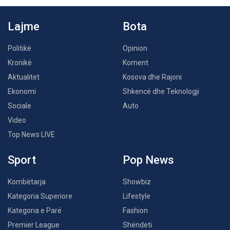
Lajme
Bota
Politikë
Opinion
Kronikë
Koment
Aktualitet
Kosova dhe Rajoni
Ekonomi
Shkencë dhe Teknologji
Sociale
Auto
Video
Top News LIVE
Sport
Pop News
Kombëtarja
Showbiz
Kategoria Superiore
Lifestyle
Kategoria e Parë
Fashion
Premier League
Shëndeti