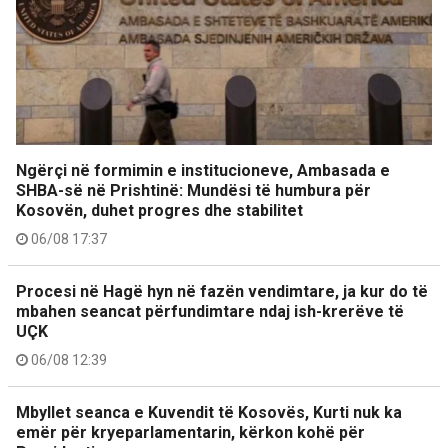
Ngërçi në formimin e institucioneve, Ambasada e
SHBA-së në Prishtinë: Mundësi të humbura për
Kosovën, duhet progres dhe stabilitet
06/08 17:37
Procesi në Hagë hyn në fazën vendimtare, ja kur do të
mbahen seancat përfundimtare ndaj ish-krerëve të
UÇK
06/08 12:39
Mbyllet seanca e Kuvendit të Kosovës, Kurti nuk ka
emër për kryeparlamentarin, kërkon kohë për