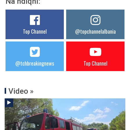
Na ndiqni:
Top Channel
@topchannelalbania
@tchbreakingnews
Top Channel
Video »