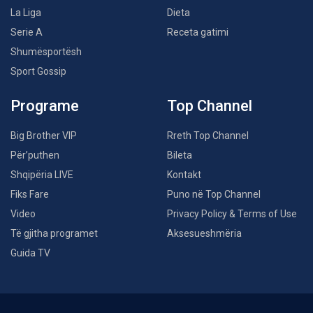
La Liga
Dieta
Serie A
Receta gatimi
Shumësportësh
Sport Gossip
Programe
Top Channel
Big Brother VIP
Rreth Top Channel
Për’puthen
Bileta
Shqipëria LIVE
Kontakt
Fiks Fare
Puno në Top Channel
Video
Privacy Policy & Terms of Use
Të gjitha programet
Aksesueshmëria
Guida TV