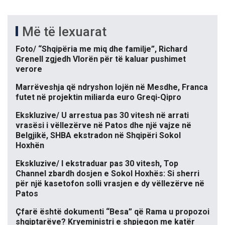
Më të lexuarat
Foto/ “Shqipëria me miq dhe familje”, Richard
Grenell zgjedh Vlorën për të kaluar pushimet
verore
Marrëveshja që ndryshon lojën në Mesdhe, Franca
futet në projektin miliarda euro Greqi-Qipro
Ekskluzive/ U arrestua pas 30 vitesh në arrati
vrasësi i vëllezërve në Patos dhe një vajze në
Belgjikë, SHBA ekstradon në Shqipëri Sokol
Hoxhën
Ekskluzive/ I ekstraduar pas 30 vitesh, Top
Channel zbardh dosjen e Sokol Hoxhës: Si sherri
për një kasetofon solli vrasjen e dy vëllezërve në
Patos
Çfarë është dokumenti “Besa” që Rama u propozoi
shqiptarëve? Kryeministri e shpjegon me katër