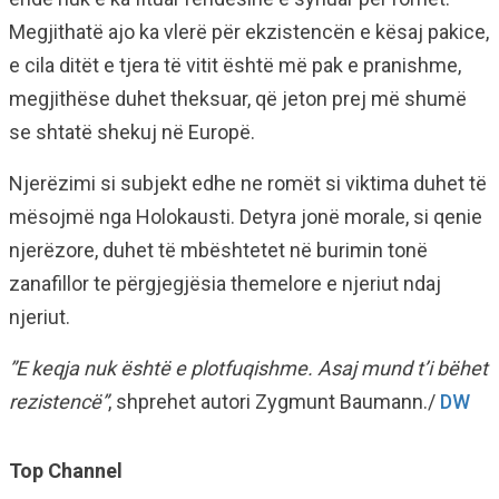
Megjithatë ajo ka vlerë për ekzistencën e kësaj pakice,
e cila ditët e tjera të vitit është më pak e pranishme,
megjithëse duhet theksuar, që jeton prej më shumë
se shtatë shekuj në Europë.
Njerëzimi si subjekt edhe ne romët si viktima duhet të
mësojmë nga Holokausti. Detyra jonë morale, si qenie
njerëzore, duhet të mbështetet në burimin tonë
zanafillor te përgjegjësia themelore e njeriut ndaj
njeriut.
”E keqja nuk është e plotfuqishme. Asaj mund t’i bëhet
rezistencë”
, shprehet autori Zygmunt Baumann./
DW
Top Channel