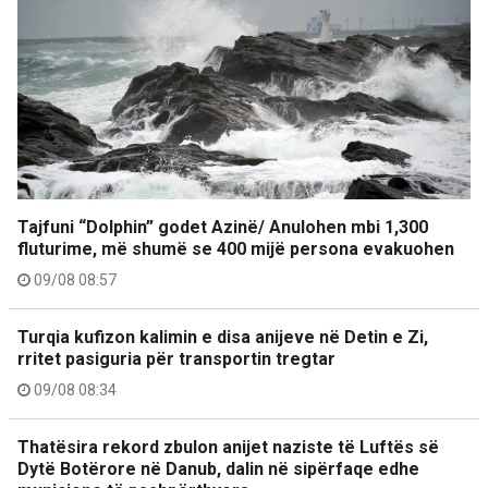
Tajfuni “Dolphin” godet Azinë/ Anulohen mbi 1,300
fluturime, më shumë se 400 mijë persona evakuohen
09/08 08:57
Turqia kufizon kalimin e disa anijeve në Detin e Zi,
rritet pasiguria për transportin tregtar
09/08 08:34
Thatësira rekord zbulon anijet naziste të Luftës së
Dytë Botërore në Danub, dalin në sipërfaqe edhe