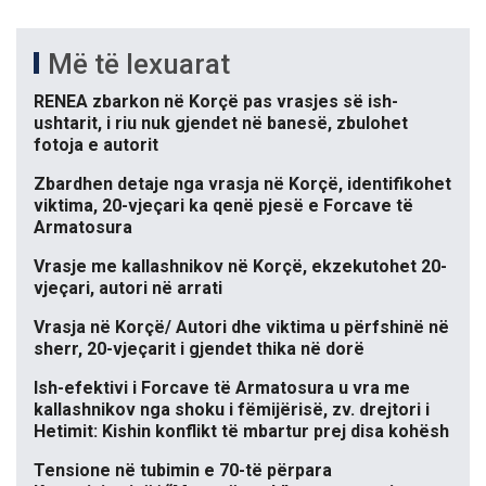
Më të lexuarat
RENEA zbarkon në Korçë pas vrasjes së ish-
ushtarit, i riu nuk gjendet në banesë, zbulohet
fotoja e autorit
Zbardhen detaje nga vrasja në Korçë, identifikohet
viktima, 20-vjeçari ka qenë pjesë e Forcave të
Armatosura
Vrasje me kallashnikov në Korçë, ekzekutohet 20-
vjeçari, autori në arrati
Vrasja në Korçë/ Autori dhe viktima u përfshinë në
sherr, 20-vjeçarit i gjendet thika në dorë
Ish-efektivi i Forcave të Armatosura u vra me
kallashnikov nga shoku i fëmijërisë, zv. drejtori i
Hetimit: Kishin konflikt të mbartur prej disa kohësh
Tensione në tubimin e 70-të përpara