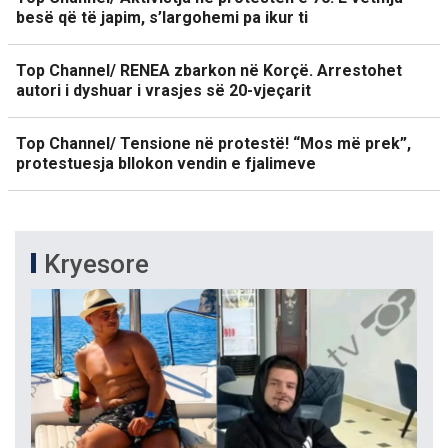
besë që të japim, s’largohemi pa ikur ti
Top Channel/ RENEA zbarkon në Korçë. Arrestohet
autori i dyshuar i vrasjes së 20-vjeçarit
Top Channel/ Tensione në protestë! “Mos më prek”,
protestuesja bllokon vendin e fjalimeve
Kryesore