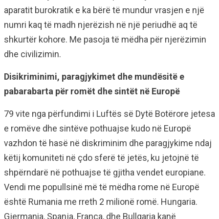
aparatit burokratik e ka bërë të mundur vrasjen e një
numri kaq të madh njerëzish në një periudhë aq të
shkurtër kohore. Me pasoja të mëdha për njerëzimin
dhe civilizimin.
Disikriminimi, paragjykimet dhe mundësitë e
pabarabarta për romët dhe sintët në Europë
79 vite nga përfundimi i Luftës së Dytë Botërore jetesa
e romëve dhe sintëve pothuajse kudo në Europë
vazhdon të hasë në diskriminim dhe paragjykime ndaj
këtij komuniteti në çdo sferë të jetës, ku jetojnë të
shpërndarë në pothuajse të gjitha vendet europiane.
Vendi me popullsinë më të mëdha rome në Europë
është Rumania me rreth 2 milionë romë. Hungaria.
Gjermania, Spanja, Franca, dhe Bullgaria kanë