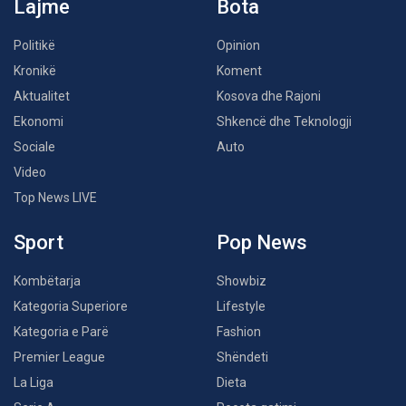
Lajme
Bota
Politikë
Opinion
Kronikë
Koment
Aktualitet
Kosova dhe Rajoni
Ekonomi
Shkencë dhe Teknologji
Sociale
Auto
Video
Top News LIVE
Sport
Pop News
Kombëtarja
Showbiz
Kategoria Superiore
Lifestyle
Kategoria e Parë
Fashion
Premier League
Shëndeti
La Liga
Dieta