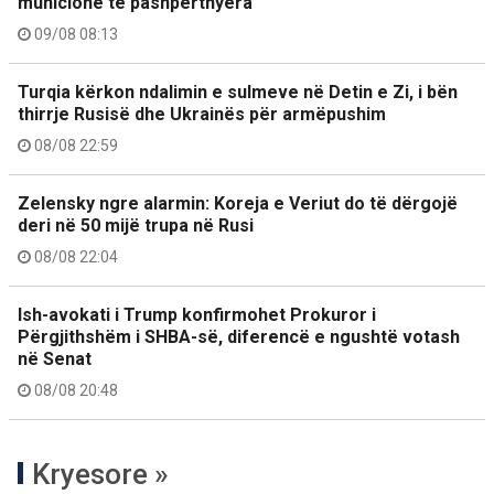
municione të pashpërthyera
09/08 08:13
Turqia kërkon ndalimin e sulmeve në Detin e Zi, i bën
thirrje Rusisë dhe Ukrainës për armëpushim
08/08 22:59
Zelensky ngre alarmin: Koreja e Veriut do të dërgojë
deri në 50 mijë trupa në Rusi
08/08 22:04
Ish-avokati i Trump konfirmohet Prokuror i
Përgjithshëm i SHBA-së, diferencë e ngushtë votash
në Senat
08/08 20:48
Kryesore »