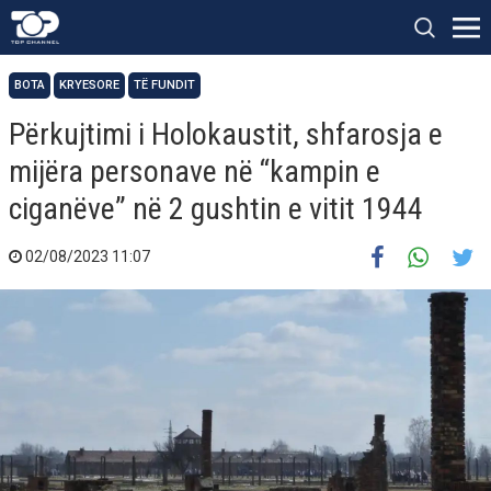
BOTA
KRYESORE
TË FUNDIT
Përkujtimi i Holokaustit, shfarosja e
mijëra personave në “kampin e
ciganëve” në 2 gushtin e vitit 1944
02/08/2023 11:07