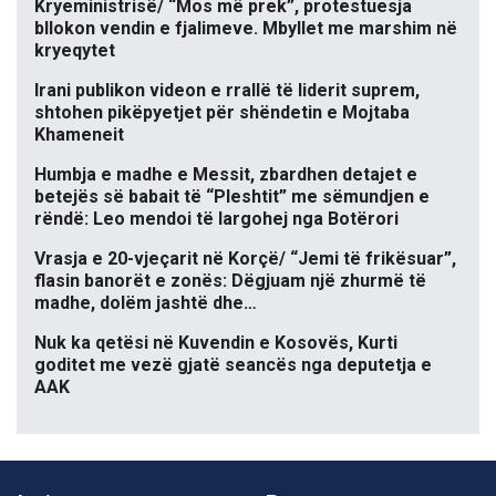
Kryeministrisë/ “Mos më prek”, protestuesja
bllokon vendin e fjalimeve. Mbyllet me marshim në
kryeqytet
Irani publikon videon e rrallë të liderit suprem,
shtohen pikëpyetjet për shëndetin e Mojtaba
Khameneit
Humbja e madhe e Messit, zbardhen detajet e
betejës së babait të “Pleshtit” me sëmundjen e
rëndë: Leo mendoi të largohej nga Botërori
Vrasja e 20-vjeçarit në Korçë/ “Jemi të frikësuar”,
flasin banorët e zonës: Dëgjuam një zhurmë të
madhe, dolëm jashtë dhe…
Nuk ka qetësi në Kuvendin e Kosovës, Kurti
goditet me vezë gjatë seancës nga deputetja e
AAK