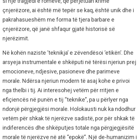
si një tragjedi e romëve, që përjetuan krime
çnjerëzore, ai është më tepër se kaq, është unik dhe i
pakrahasueshëm me forma të tjera barbare e
çnjerëzore, që janë shfaqur gjatë historisë së
njerëzimit.
Në kohën naziste ‘teknikja’ e zëvendësoi ‘etikën’. Dhe
arsyeja instrumentale e shkëputi në tërësi njeriun prej
emocioneve, ndjesive, pasioneve dhe parimeve
morale. Ndërsa njeriun modern të asaj kohe e privoi
nga thelbi i tij. Ai interesohej vetëm për rritjen e
efiçiencës në punën e tij “teknike”, pa u përlyer nga
ndonjë përgjegjësi morale. Holokausti nuk ka ndodhur
vetëm për shkak të njerëzve sadistë, por për shkak të
indiferencës dhe shkëputjes totale nga përgjegjësitë
morale të njerëzve në atë “epokë”. Një de-humanizim i