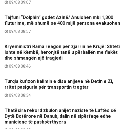
09/08 09:07
Tajfuni “Dolphin” godet Azinë/ Anulohen mbi 1,300
fluturime, më shumë se 400 mijë persona evakuohen
09/08 08:57
Kryeministri Rama reagon për zjarrin në Krujë: Shteti
ishte në këmbë, heronjtë tanë u përballën me flakët
dhe shmangën një tragjedi
09/08 08:46
Turqia kufizon kalimin e disa anijeve në Detin e Zi,
rritet pasiguria për transportin tregtar
09/08 08:34
Thatësira rekord zbulon anijet naziste të Luftës së
Dytë Botërore në Danub, dalin në sipërfaqe edhe
municione të pashpërthyera