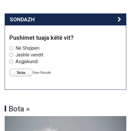
SONDAZH
Pushimet tuaja këtë vit?
Në Shqipëri
Jashtë vendit
Asgjëkundi
Vote
View Results
Bota »