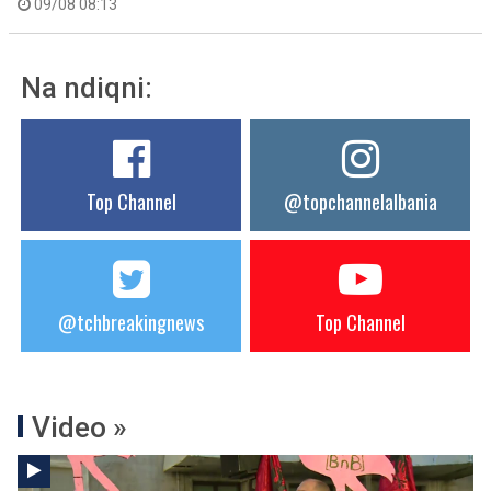
09/08 08:13
Na ndiqni:
Top Channel
@topchannelalbania
@tchbreakingnews
Top Channel
Video »