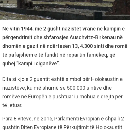
Në vitin 1944, më 2 gusht nazistët vranë në kampin e
përqendrimit dhe shfarosjes Auschvitz-Birkenau në
dhomën e gazit në ndërtesën 13, 4.300 sinti dhe romë
të pafajshëm e të fundit në repartin famëkeq, që
quhej “kampi i ciganëve”.
Dita si kjo e 2 gushtit është simbol për Holokaustin e
nazistëve, ku më shumë se 500.000 sintive dhe
romëve në Europën e pushtuar iu mohua e drejta për
të jetuar.
Para 8 viteve, në 2015, Parlamenti Evropian e shpalli 2
gushtin Ditën Evropiane të Përkujtimit të Holokaustit