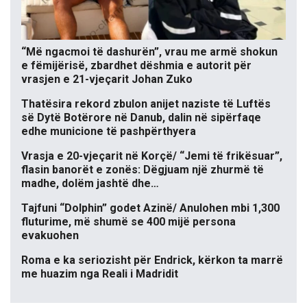
“Më ngacmoi të dashurën”, vrau me armë shokun
e fëmijërisë, zbardhet dëshmia e autorit për
vrasjen e 21-vjeçarit Johan Zuko
Thatësira rekord zbulon anijet naziste të Luftës
së Dytë Botërore në Danub, dalin në sipërfaqe
edhe municione të pashpërthyera
Vrasja e 20-vjeçarit në Korçë/ “Jemi të frikësuar”,
flasin banorët e zonës: Dëgjuam një zhurmë të
madhe, dolëm jashtë dhe…
Tajfuni “Dolphin” godet Azinë/ Anulohen mbi 1,300
fluturime, më shumë se 400 mijë persona
evakuohen
Roma e ka seriozisht për Endrick, kërkon ta marrë
me huazim nga Reali i Madridit