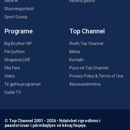
Serie A
Receta gatimi
Shumësportësh
Sport Gossip
Programe
Top Channel
Big Brother VIP
Rreth Top Channel
Për’puthen
Bileta
Shqipëria LIVE
Kontakt
Fiks Fare
Puno në Top Channel
Video
Privacy Policy & Terms of Use
Të gjitha programet
Aksesueshmëria
Guida TV
© Top Channel 2001 - 2026 • Ndalohet riprodhimi i
paautorizuar i përmbajtjes së kësaj faqeje.