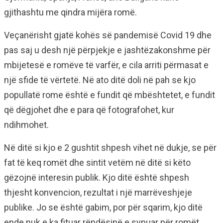
gjithashtu me qindra mijëra romë.
Veçanërisht gjatë kohës së pandemisë Covid 19 dhe
pas saj u desh një përpjekje e jashtëzakonshme për
mbijetesë e romëve të varfër, e cila arriti përmasat e
një sfide të vërtetë. Në ato ditë doli në pah se kjo
popullatë rome është e fundit që mbështetet, e fundit
që dëgjohet dhe e para që fotografohet, kur
ndihmohet.
Në ditë si kjo e 2 gushtit shpesh vihet në dukje, se për
fat të keq romët dhe sintit vetëm në ditë si këto
gëzojnë interesin publik. Kjo ditë është shpesh
thjesht konvencion, rezultat i një marrëveshjeje
publike. Jo se është gabim, por për sqarim, kjo ditë
ende nuk e ka fituar rëndësinë e synuar për romët.