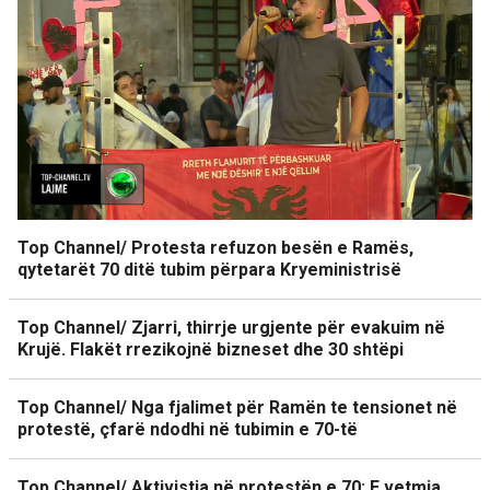
Top Channel/ Protesta refuzon besën e Ramës,
qytetarët 70 ditë tubim përpara Kryeministrisë
Top Channel/ Zjarri, thirrje urgjente për evakuim në
Krujë. Flakët rrezikojnë bizneset dhe 30 shtëpi
Top Channel/ Nga fjalimet për Ramën te tensionet në
protestë, çfarë ndodhi në tubimin e 70-të
Top Channel/ Aktivistja në protestën e 70: E vetmja