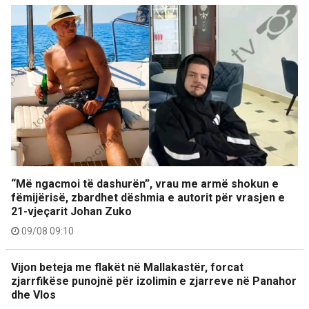
“Më ngacmoi të dashurën”, vrau me armë shokun e
fëmijërisë, zbardhet dëshmia e autorit për vrasjen e
21-vjeçarit Johan Zuko
09/08 09:10
Vijon beteja me flakët në Mallakastër, forcat
zjarrfikëse punojnë për izolimin e zjarreve në Panahor
dhe Vlos