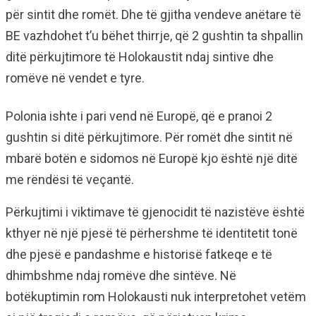
për sintit dhe romët. Dhe të gjitha vendeve anëtare të
BE vazhdohet t’u bëhet thirrje, që 2 gushtin ta shpallin
ditë përkujtimore të Holokaustit ndaj sintive dhe
romëve në vendet e tyre.
Polonia ishte i pari vend në Europë, që e pranoi 2
gushtin si ditë përkujtimore. Për romët dhe sintit në
mbarë botën e sidomos në Europë kjo është një ditë
me rëndësi të veçantë.
Përkujtimi i viktimave të gjenocidit të nazistëve është
kthyer në një pjesë të përhershme të identitetit tonë
dhe pjesë e pandashme e historisë fatkeqe e të
dhimbshme ndaj romëve dhe sintëve. Në
botëkuptimin rom Holokausti nuk interpretohet vetëm