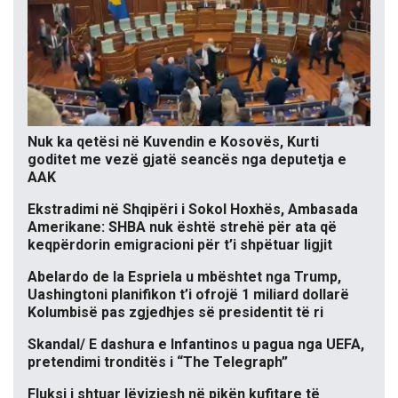
Nuk ka qetësi në Kuvendin e Kosovës, Kurti
goditet me vezë gjatë seancës nga deputetja e
AAK
Ekstradimi në Shqipëri i Sokol Hoxhës, Ambasada
Amerikane: SHBA nuk është strehë për ata që
keqpërdorin emigracioni për t’i shpëtuar ligjit
Abelardo de la Espriela u mbështet nga Trump,
Uashingtoni planifikon t’i ofrojë 1 miliard dollarë
Kolumbisë pas zgjedhjes së presidentit të ri
Skandal/ E dashura e Infantinos u pagua nga UEFA,
pretendimi tronditës i “The Telegraph”
Fluksi i shtuar lëvizjesh në pikën kufitare të