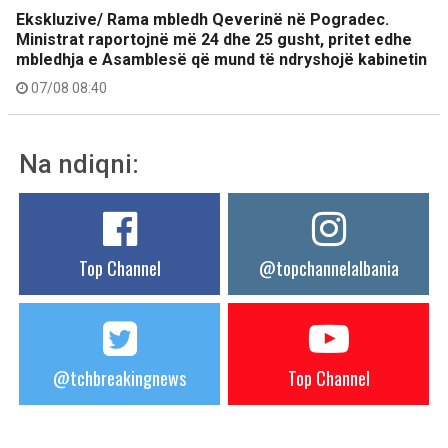
Ekskluzive/ Rama mbledh Qeverinë në Pogradec.
Ministrat raportojnë më 24 dhe 25 gusht, pritet edhe
mbledhja e Asamblesë që mund të ndryshojë kabinetin
07/08 08:40
Na ndiqni:
Top Channel
@topchannelalbania
@tchbreakingnews
Top Channel