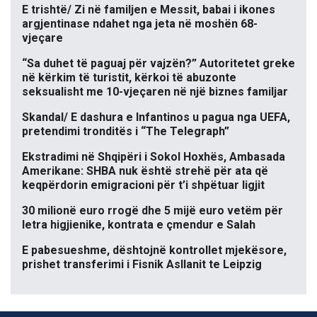
E trishtë/ Zi në familjen e Messit, babai i ikones
argjentinase ndahet nga jeta në moshën 68-
vjeçare
“Sa duhet të paguaj për vajzën?” Autoritetet greke
në kërkim të turistit, kërkoi të abuzonte
seksualisht me 10-vjeçaren në një biznes familjar
Skandal/ E dashura e Infantinos u pagua nga UEFA,
pretendimi tronditës i “The Telegraph”
Ekstradimi në Shqipëri i Sokol Hoxhës, Ambasada
Amerikane: SHBA nuk është strehë për ata që
keqpërdorin emigracioni për t’i shpëtuar ligjit
30 milionë euro rrogë dhe 5 mijë euro vetëm për
letra higjienike, kontrata e çmendur e Salah
E pabesueshme, dështojnë kontrollet mjekësore,
prishet transferimi i Fisnik Asllanit te Leipzig