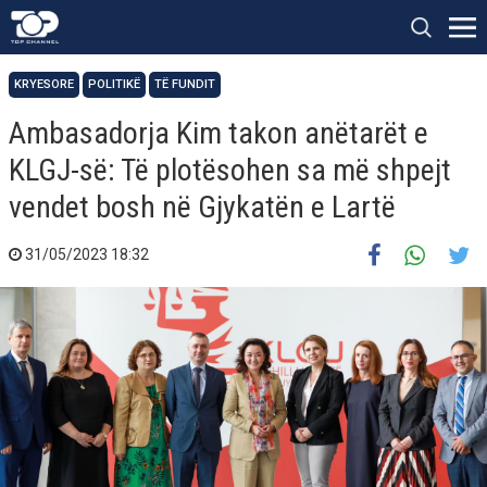
KRYESORE
POLITIKË
TË FUNDIT
Ambasadorja Kim takon anëtarët e
KLGJ-së: Të plotësohen sa më shpejt
vendet bosh në Gjykatën e Lartë
31/05/2023 18:32