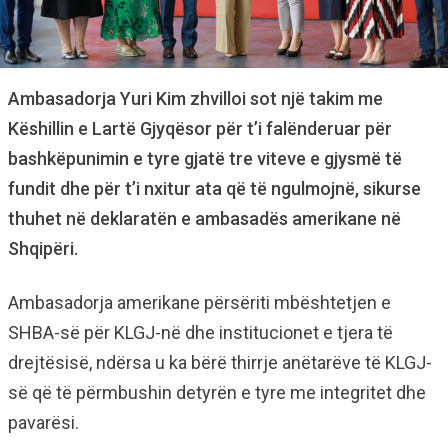
Ambasadorja Yuri Kim zhvilloi sot një takim me
Këshillin e Lartë Gjyqësor për t’i falënderuar për
bashkëpunimin e tyre gjatë tre viteve e gjysmë të
fundit dhe për t’i nxitur ata që të ngulmojnë, sikurse
thuhet në deklaratën e ambasadës amerikane në
Shqipëri.
Ambasadorja amerikane përsëriti mbështetjen e
SHBA-së për KLGJ-në dhe institucionet e tjera të
drejtësisë, ndërsa u ka bërë thirrje anëtarëve të KLGJ-
së që të përmbushin detyrën e tyre me integritet dhe
pavarësi.