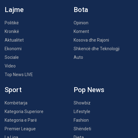
Lajme
Bota
Politikë
Opinion
Kronikë
Koment
Aktualitet
Kosova dhe Rajoni
Ekonomi
Shkencë dhe Teknologji
Sociale
Auto
Video
Top News LIVE
Sport
Pop News
Kombëtarja
Showbiz
Kategoria Superiore
Lifestyle
Kategoria e Parë
Fashion
Premier League
Shëndeti
La Liga
Dieta