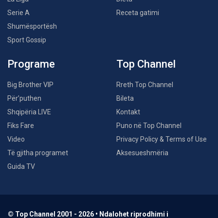
Serie A
Receta gatimi
Shumësportësh
Sport Gossip
Programe
Top Channel
Big Brother VIP
Rreth Top Channel
Për’puthen
Bileta
Shqipëria LIVE
Kontakt
Fiks Fare
Puno në Top Channel
Video
Privacy Policy & Terms of Use
Të gjitha programet
Aksesueshmëria
Guida TV
© Top Channel 2001 - 2026 • Ndalohet riprodhimi i