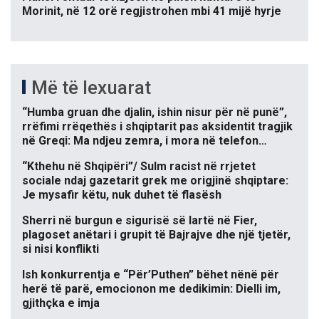
Morinit, në 12 orë regjistrohen mbi 41 mijë hyrje
Më të lexuarat
“Humba gruan dhe djalin, ishin nisur për në punë”,
rrëfimi rrëqethës i shqiptarit pas aksidentit tragjik
në Greqi: Ma ndjeu zemra, i mora në telefon…
“Kthehu në Shqipëri”/ Sulm racist në rrjetet
sociale ndaj gazetarit grek me origjinë shqiptare:
Je mysafir këtu, nuk duhet të flasësh
Sherri në burgun e sigurisë së lartë në Fier,
plagoset anëtari i grupit të Bajrajve dhe një tjetër,
si nisi konflikti
Ish konkurrentja e “Për’Puthen” bëhet nënë për
herë të parë, emocionon me dedikimin: Dielli im,
gjithçka e imja