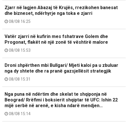
Zjarr në lagjen Abazaj të Krujës, rrezikohen banesat
dhe bizneset, ndërhyrje nga toka e zjarri
08/08 16:25
Vatër zjarri në kufirin mes fshatrave Golem dhe
Progonat, flakët në një zonë të vështirë malore
08/08 15:53
Droni shpërthen mbi Bullgari/ Mjeti kaloi pa u zbuluar
nga dy shtete dhe ra pranë gazsjellësit strategjik
08/08 15:31
Nga puna në ndërtim dhe skelat te shqiponja në
Beograd/ Rrëfimi i boksierit shqiptar të UFC: Ishin 22
mijë serbë në arenë, e kisha ndarë mendjen…
08/08 15:14