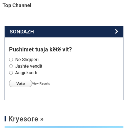
Top Channel
SONDAZH
Pushimet tuaja këtë vit?
Në Shqipëri
Jashtë vendit
Asgjëkundi
Vote
View Results
Kryesore »