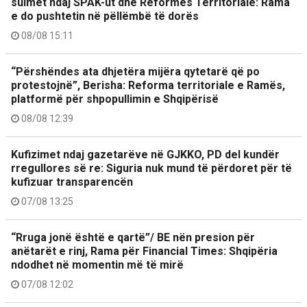
sulmet ndaj SPAK-ut dhe Reformës Territoriale: Rama
e do pushtetin në pëllëmbë të dorës
08/08 15:11
“Përshëndes ata dhjetëra mijëra qytetarë që po
protestojnë”, Berisha: Reforma territoriale e Ramës,
platformë për shpopullimin e Shqipërisë
08/08 12:39
Kufizimet ndaj gazetarëve në GJKKO, PD del kundër
rregullores së re: Siguria nuk mund të përdoret për të
kufizuar transparencën
07/08 13:25
“Rruga jonë është e qartë”/ BE nën presion për
anëtarët e rinj, Rama për Financial Times: Shqipëria
ndodhet në momentin më të mirë
07/08 12:02