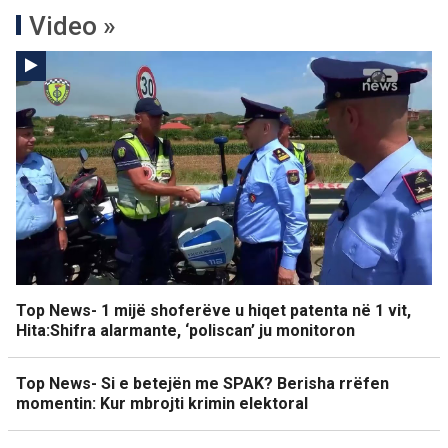
Video »
Top News- 1 mijë shoferëve u hiqet patenta në 1 vit,
Hita:Shifra alarmante, ‘poliscan’ ju monitoron
Top News- Si e betejën me SPAK? Berisha rrëfen
momentin: Kur mbrojti krimin elektoral