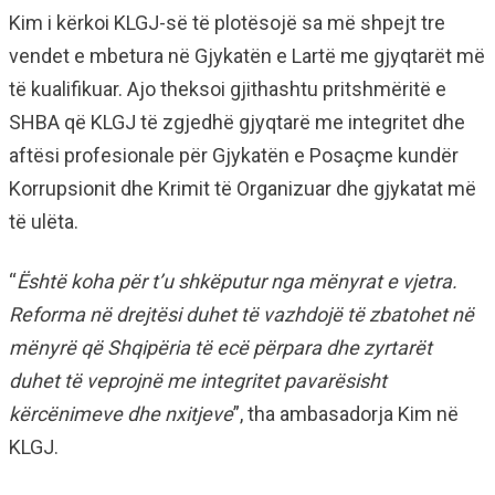
Kim i kërkoi KLGJ-së të plotësojë sa më shpejt tre
vendet e mbetura në Gjykatën e Lartë me gjyqtarët më
të kualifikuar. Ajo theksoi gjithashtu pritshmëritë e
SHBA që KLGJ të zgjedhë gjyqtarë me integritet dhe
aftësi profesionale për Gjykatën e Posaçme kundër
Korrupsionit dhe Krimit të Organizuar dhe gjykatat më
të ulëta.
“
Është koha për t’u shkëputur nga mënyrat e vjetra.
Reforma në drejtësi duhet të vazhdojë të zbatohet në
mënyrë që Shqipëria të ecë përpara dhe zyrtarët
duhet të veprojnë me integritet pavarësisht
kërcënimeve dhe nxitjeve
”, tha ambasadorja Kim në
KLGJ.