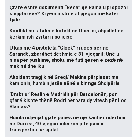
Çfarë është dokumenti “Besa” që Rama u propozoi
shqiptarëve? Kryeministri e shpjegon me katër
fjalë
Konflikt me stafin e hotelit në Dhërmi, shpallet në
kërkim ish-zyrtari i policisë
U kap me 4 pistoleta “Glock” rrugës për në
Sarandë, zbardhet dëshmia e 31-vjeçarit: Unë u
nisa për pushime, shoku më futi qesen e zezë në
makinë dhe iku
Aksident tragjik në Greqi/ Makina përplaset me
kamionin, humbin jetën nënë e bir nga Shqipëria
‘Braktisi’ Realin e Madridit për Barcelonën, por
çfarë kishte thënë Rodri përpara dy vitesh për Los
Blancos?
Humbi ndjenjat gjatë punës në një kantier ndërtimi
në Durrës, 40-vjeçari ndërron jetë pasi u
transportua në spital