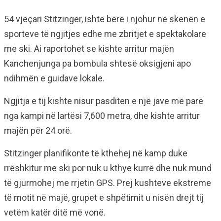
54 vjeçari Stitzinger, ishte bërë i njohur në skenën e
sporteve të ngjitjes edhe me zbritjet e spektakolare
me ski. Ai raportohet se kishte arritur majën
Kanchenjunga pa bombula shtesë oksigjeni apo
ndihmën e guidave lokale.
Ngjitja e tij kishte nisur pasditen e një jave më parë
nga kampi në lartësi 7,600 metra, dhe kishte arritur
majën për 24 orë.
Stitzinger planifikonte të kthehej në kamp duke
rrëshkitur me ski por nuk u kthye kurrë dhe nuk mund
të gjurmohej me rrjetin GPS. Prej kushteve ekstreme
të motit në majë, grupet e shpëtimit u nisën drejt tij
vetëm katër ditë më vonë.