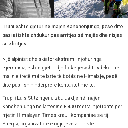
Trupi është gjetur në majën Kanchenjunga, pesë ditë
pasi ai ishte zhdukur pas arritjes së majës dhe nisjes
së zbritjes.
Një alpinist dhe skiator ekstrem i njohur nga
Gjermania, është gjetur dje fatkeqësisht i vdekur në
malin e tretë më të lartë të botës në Himalaje, pesë
ditë pasi ishin ndërprerë kontaktet me të.
Trupi i Luis Stitzinger u zbulua dje në majën
Kanchenjunga në lartësinë 8,400 metra, njoftonte për
rrjetin Himalayan Times kreu i kompanisë së tij
Sherpa, organizatore e ngjitjeve alpiniste.