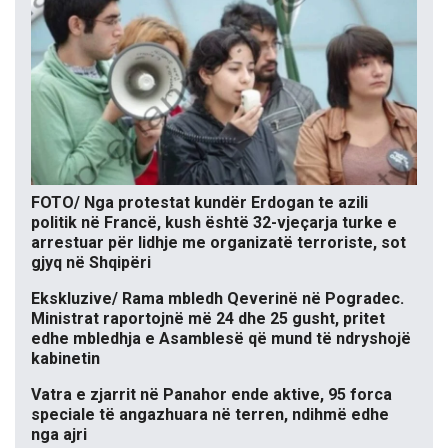
FOTO/ Nga protestat kundër Erdogan te azili
politik në Francë, kush është 32-vjeçarja turke e
arrestuar për lidhje me organizatë terroriste, sot
gjyq në Shqipëri
Ekskluzive/ Rama mbledh Qeverinë në Pogradec.
Ministrat raportojnë më 24 dhe 25 gusht, pritet
edhe mbledhja e Asamblesë që mund të ndryshojë
kabinetin
Vatra e zjarrit në Panahor ende aktive, 95 forca
speciale të angazhuara në terren, ndihmë edhe
nga ajri