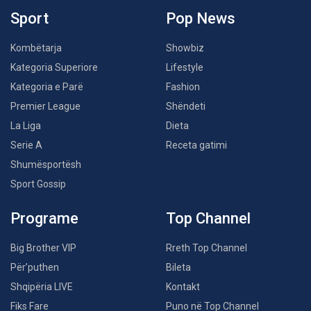
Sport
Pop News
Kombëtarja
Showbiz
Kategoria Superiore
Lifestyle
Kategoria e Parë
Fashion
Premier League
Shëndeti
La Liga
Dieta
Serie A
Receta gatimi
Shumësportësh
Sport Gossip
Programe
Top Channel
Big Brother VIP
Rreth Top Channel
Për’puthen
Bileta
Shqipëria LIVE
Kontakt
Fiks Fare
Puno në Top Channel