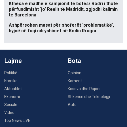
Kthesa e madhe e kampionit të botës/ Rodri i thotë
përfundimisht ‘jo’ Realit të Madridit, zgjodhi kalimin
te Barcelona
Ashpërsohen masat për shoferët ‘problematikë’,
hyjnë në fuqi ndryshimet në Kodin Rrugor
Lajme
Bota
Politikë
Opinion
Kronikë
Koment
Aktualitet
Kosova dhe Rajoni
Ekonomi
Shkencë dhe Teknologji
Sociale
Auto
Video
Top News LIVE