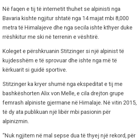
Në faqen e tij të internetit thuhet se alpinisti nga
Bavaria kishte ngjitur shtatë nga 14 majat mbi 8,000
metra të Himalajeve dhe nga secila ishte kthyer duke
rrëshkitur me ski në terrenin e vështirë.
Koleget e përshkruanin Stitzinger si një alpinist të
kujdesshëm e të sprovuar dhe ishte nga më të
kërkuarit si guidë sportive.
Stitzinger ka kryer shumë nga ekspeditat e tij me
bashkëshorten Alix von Melle, e cila drejton grupe
femrash alpiniste gjermane në Himalaje. Në vitin 2015,
të dy ata publikuan një libër mbi pasionin për
alpinizmin.
“Nuk ngjitem në mal sepse dua të thyej një rekord, për