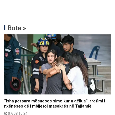
Bota »
“Isha përpara mësueses sime kur u qëllua”, rrëfimi i
nxënëses që i mbijetoi masakrës në Tajlandë
07/08 10:24