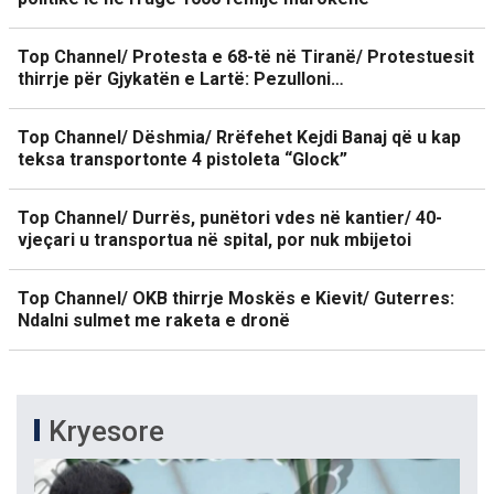
Top Channel/ Protesta e 68-të në Tiranë/ Protestuesit
thirrje për Gjykatën e Lartë: Pezulloni…
Top Channel/ Dëshmia/ Rrëfehet Kejdi Banaj që u kap
teksa transportonte 4 pistoleta “Glock”
Top Channel/ Durrës, punëtori vdes në kantier/ 40-
vjeçari u transportua në spital, por nuk mbijetoi
Top Channel/ OKB thirrje Moskës e Kievit/ Guterres:
Ndalni sulmet me raketa e dronë
Kryesore