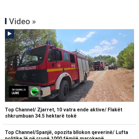
Video »
Top Channel/ Zjarret, 10 vatra ende aktive/ Flakët
shkrumbuan 34.5 hektarë tokë
Top Channel/Spanjë, opozita bllokon qeverinë/ Lufta
politike lë në rrugë 1000 fëmijë marokenë