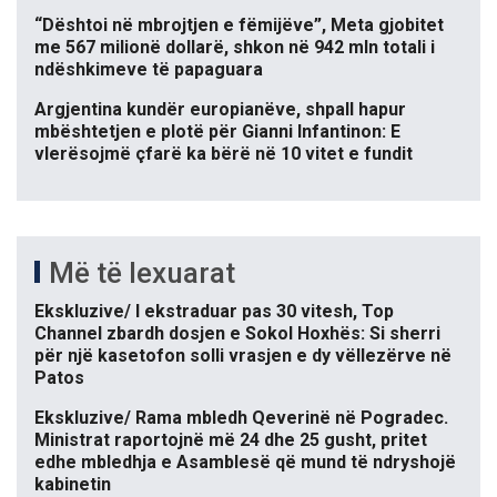
“Dështoi në mbrojtjen e fëmijëve”, Meta gjobitet
me 567 milionë dollarë, shkon në 942 mln totali i
ndëshkimeve të papaguara
Argjentina kundër europianëve, shpall hapur
mbështetjen e plotë për Gianni Infantinon: E
vlerësojmë çfarë ka bërë në 10 vitet e fundit
Më të lexuarat
Ekskluzive/ I ekstraduar pas 30 vitesh, Top
Channel zbardh dosjen e Sokol Hoxhës: Si sherri
për një kasetofon solli vrasjen e dy vëllezërve në
Patos
Ekskluzive/ Rama mbledh Qeverinë në Pogradec.
Ministrat raportojnë më 24 dhe 25 gusht, pritet
edhe mbledhja e Asamblesë që mund të ndryshojë
kabinetin