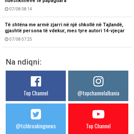
ndëshkimeve të papaguara
07/08 08:14
Të shtëna me armë zjarri në një shkollë në Tajlandë,
gjashtë persona të vdekur, mes tyre autori 14-vjeçar
07/08 07:25
Na ndiqni:
Top Channel
@topchannelalbania
@tchbreakingnews
Top Channel