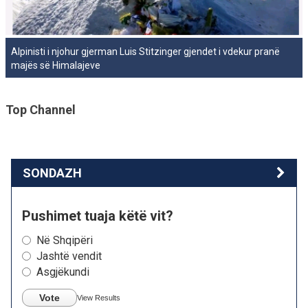
Alpinisti i njohur gjerman Luis Stitzinger gjendet i vdekur pranë
majës së Himalajeve
Top Channel
SONDAZH
Pushimet tuaja këtë vit?
Në Shqipëri
Jashtë vendit
Asgjëkundi
Vote
View Results