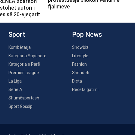
 RENEA zbarkon
fjalimeve
stohet autori i
jes së 20-vjeçarit
Sport
Pop News
Kombëtarja
Showbiz
Kategoria Superiore
Lifestyle
Kategoria e Parë
Fashion
Premier League
Shëndeti
La Liga
Dieta
Serie A
Receta gatimi
Shumësportësh
Sport Gossip