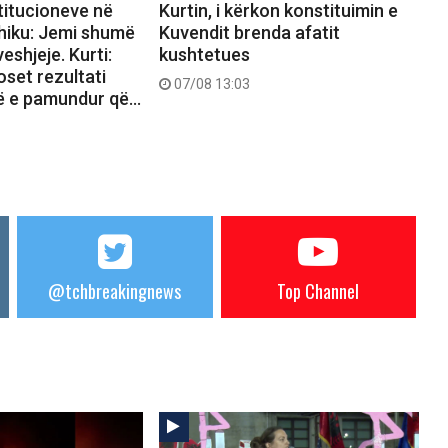
titucioneve në
Kurtin, i kërkon konstituimin e
hiku: Jemi shumë
Kuvendit brenda afatit
eshjeje. Kurti:
kushtetues
set rezultati
07/08 13:03
ë e pamundur që…
@tchbreakingnews
Top Channel