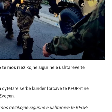
ë të mos rrezikojnë sigurinë e ushtarëve të
a qytetarë serbë kundër forcave të KFOR-it në
 Zveçan.
 mos rrezikojnë sigurinë e ushtarëve të KFOR-