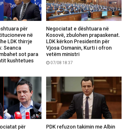
ështuara për
Negociatat e dështuara në
titucioneve në
Kosovë, zbulohen prapaskenat.
he LDK thirrje
LDK kërkon Presidentin për
s: Seanca
Vjosa Osmanin, Kurti i ofron
 mbahet sot para
vetëm ministri
atit kushtetues
07/08 18:37
ociatat për
PDK refuzon takimin me Albin