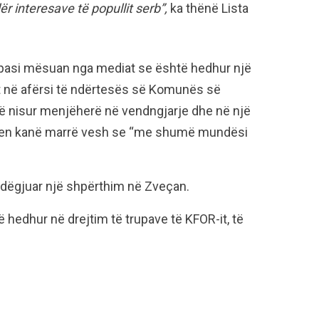
r interesave të popullit serb”,
ka thënë Lista
 pasi mësuan nga mediat se është hedhur një
t në afërsi të ndërtesës së Komunës së
në nisur menjëherë në vendngjarje dhe në një
rren kanë marrë vesh se “me shumë mundësi
 dëgjuar një shpërthim në Zveçan.
 hedhur në drejtim të trupave të KFOR-it, të