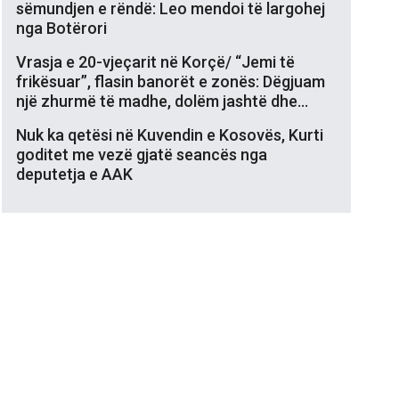
sëmundjen e rëndë: Leo mendoi të largohej
nga Botërori
Vrasja e 20-vjeçarit në Korçë/ “Jemi të
frikësuar”, flasin banorët e zonës: Dëgjuam
një zhurmë të madhe, dolëm jashtë dhe…
Nuk ka qetësi në Kuvendin e Kosovës, Kurti
goditet me vezë gjatë seancës nga
deputetja e AAK