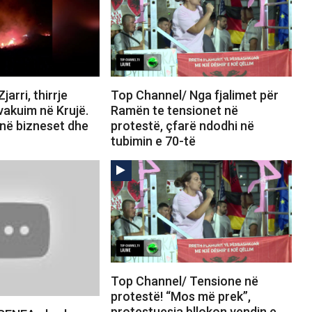
arri, thirrje
Top Channel/ Nga fjalimet për
vakuim në Krujë.
Ramën te tensionet në
jnë bizneset dhe
protestë, çfarë ndodhi në
tubimin e 70-të
Top Channel/ Tensione në
protestë! “Mos më prek”,
protestuesja bllokon vendin e