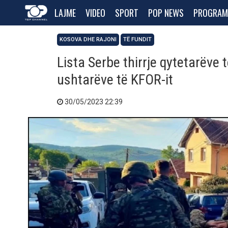
LAJME
VIDEO
SPORT
POP NEWS
PROGRAM
KOSOVA DHE RAJONI
TË FUNDIT
Lista Serbe thirrje qytetarëve 
ushtarëve të KFOR-it
30/05/2023 22:39