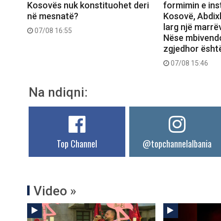
Kosovës nuk konstituohet deri
formimin e ins
në mesnatë?
Kosovë, Abdix
larg një marrëv
07/08 16:55
Nëse mbivendo
zgjedhor ësht
07/08 15:46
Na ndiqni:
Top Channel
@topchannelalbania
Video »