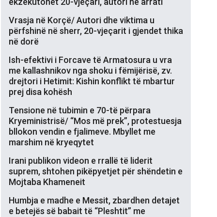
ekzekutohet 20-vjeçari, autori në arrati
Vrasja në Korçë/ Autori dhe viktima u
përfshinë në sherr, 20-vjeçarit i gjendet thika
në dorë
Ish-efektivi i Forcave të Armatosura u vra
me kallashnikov nga shoku i fëmijërisë, zv.
drejtori i Hetimit: Kishin konflikt të mbartur
prej disa kohësh
Tensione në tubimin e 70-të përpara
Kryeministrisë/ “Mos më prek”, protestuesja
bllokon vendin e fjalimeve. Mbyllet me
marshim në kryeqytet
Irani publikon videon e rrallë të liderit
suprem, shtohen pikëpyetjet për shëndetin e
Mojtaba Khameneit
Humbja e madhe e Messit, zbardhen detajet
e betejës së babait të “Pleshtit” me