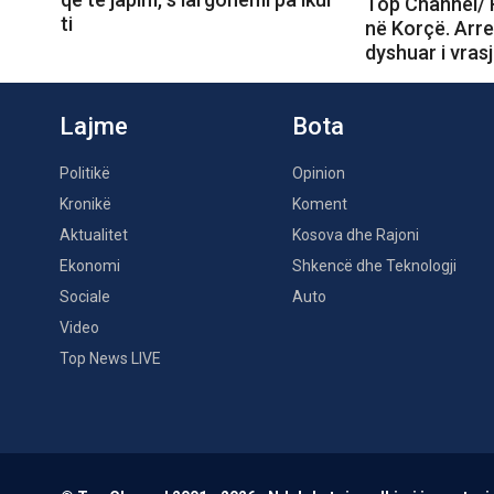
Top Channel/
ti
në Korçë. Arre
dyshuar i vras
Lajme
Bota
Politikë
Opinion
Kronikë
Koment
Aktualitet
Kosova dhe Rajoni
Ekonomi
Shkencë dhe Teknologji
Sociale
Auto
Video
Top News LIVE