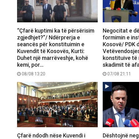
“Çfarë kuptimi ka të përsërisim
Negocitat e d
zgjedhjet?”/ Ndërprerja e
formimin e ins
seancës për konstituimin e
Kosovë/ PDK d
Kuvendit të Kosovës, Kurti:
Vetëvendosje
Duhet një marrëveshje, kohë
konstituive të
kemi, por…
skadimit të af
08/08 13:20
07/08 21:11
Çfarë ndodh nëse Kuvendi i
Dështojnë neg