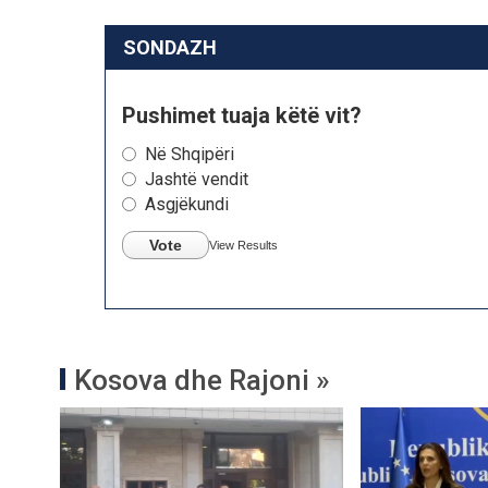
SONDAZH
Pushimet tuaja këtë vit?
Në Shqipëri
Jashtë vendit
Asgjëkundi
Vote
View Results
Kosova dhe Rajoni »