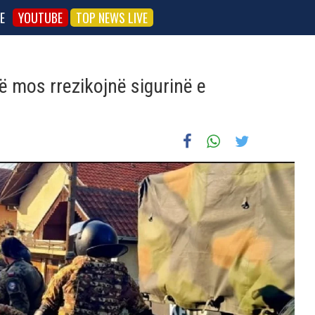
E
YOUTUBE
TOP NEWS LIVE
të mos rrezikojnë sigurinë e