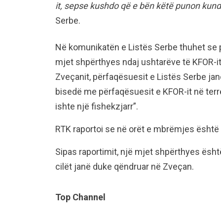
it, sepse kushdo që e bën këtë punon kundë
Serbe.
Në komunikatën e Listës Serbe thuhet se
mjet shpërthyes ndaj ushtarëve të KFOR-i
Zveçanit, përfaqësuesit e Listës Serbe ja
bisedë me përfaqësuesit e KFOR-it në te
ishte një fishekzjarr”.
RTK raportoi se në orët e mbrëmjes është
Sipas raportimit, një mjet shpërthyes është
cilët janë duke qëndruar në Zveçan.
Top Channel