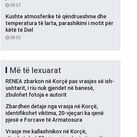
08:57
Kushte atmosferike të qëndrueshme dhe
temperatura të larta, parashikimi i motit për
këtë të Diel
08:05
Më të lexuarat
RENEA zbarkon në Korçë pas vrasjes së ish-
ushtarit, i riu nuk gjendet në banesë,
zbulohet fotoja e autorit
Zbardhen detaje nga vrasja në Korçë,
identifikohet viktima, 20-vjeçari ka qenë
pjesë e Forcave të Armatosura
Vrasje me kallashnikov në Korçë,