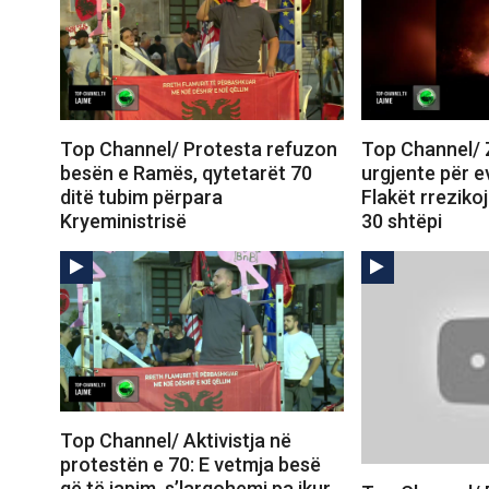
Top Channel/ Protesta refuzon
Top Channel/ Zj
besën e Ramës, qytetarët 70
urgjente për e
ditë tubim përpara
Flakët rreziko
Kryeministrisë
30 shtëpi
Top Channel/ Aktivistja në
protestën e 70: E vetmja besë
që të japim, s’largohemi pa ikur