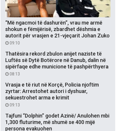
“Më ngacmoi të dashurën”, vrau me armë
shokun e fëmijërisë, zbardhet dëshmia e
autorit për vrasjen e 21-vjeçarit Johan Zuko
09:10
Thatësira rekord zbulon anijet naziste të
Luftës së Dytë Botërore në Danub, dalin në
sipërfaqe edhe municione të pashpërthyera
08:13
Vrasja e të riut në Korçë, Policia njoftim
zyrtar: Arrestohet autori i dyshuar,
sekuestrohet arma e krimit
09:13
Tajfuni “Dolphin” godet Azinë/ Anulohen mbi
1,300 fluturime, më shumë se 400 mijë
persona evakuohen