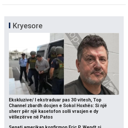
Kryesore
Ekskluzive/ I ekstraduar pas 30 vitesh, Top
Channel zbardh dosjen e Sokol Hoxhës: Si një
sherr për një kasetofon solli vrasjen e dy
vëllezërve në Patos
Senati amerikan konfirmon Eric P. Wendt si