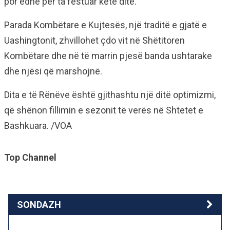
por edhe për ta festuar këtë ditë.
Parada Kombëtare e Kujtesës, një traditë e gjatë e
Uashingtonit, zhvillohet çdo vit në Shëtitoren
Kombëtare dhe në të marrin pjesë banda ushtarake
dhe njësi që marshojnë.
Dita e të Rënëve është gjithashtu një ditë optimizmi,
që shënon fillimin e sezonit të verës në Shtetet e
Bashkuara. /VOA
Top Channel
SONDAZH