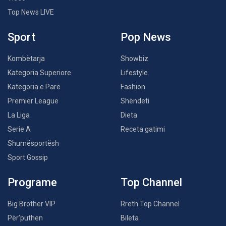
Top News LIVE
Sport
Pop News
Kombëtarja
Showbiz
Kategoria Superiore
Lifestyle
Kategoria e Parë
Fashion
Premier League
Shëndeti
La Liga
Dieta
Serie A
Receta gatimi
Shumësportësh
Sport Gossip
Programe
Top Channel
Big Brother VIP
Rreth Top Channel
Për’puthen
Bileta