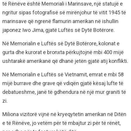
të Rënëve është Memoriali i Marinsave, një statujë e
ngritur sipas fotografisë së mirënjohur të vitit 1945 të
marinsave që ngrenë flamurin amerikan në ishullin
japonez Iwo Jima, gjatë Luftës së Dytë Botërore.
Në Memorialin e Luftës së Dytë Botërore, kolonat e
gurta dhe kurorat e bronxta përkujtojnë mbi 400 mijë
ushtarakë amerikanë që dhanë jetën gjatë atij konflikti.
Në Memorialin e Luftës së Vietnamit, emrat e mbi 58
mijë burrave dhe grave që vdiqën gjatë kësaj lufte të
debatueshme, janë të gdhendura në një mur graniti të
zi.
Miliona vizitorë vijnë në kryeqytetin amerikan në Ditën
e të Rënëve, jo vetëm për të mbajtur zi për të rënët,