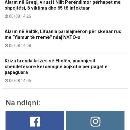
Alarm në Greqi, virusi i Nilit Perëndimor përhapet me
shpejtësi, 6 viktima dhe 65 të infektuar
06/08 14:26
Alarm në Baltik, Lituania paralajmëron për skenar rus
me “flamur të rremë” ndaj NATO-s
06/08 14:08
Kriza brenda krizës së Ebolës, punonjësit
shëndetësorë kërcënojnë bojkotin për pagat e
papaguara
06/08 14:05
Na ndiqni: