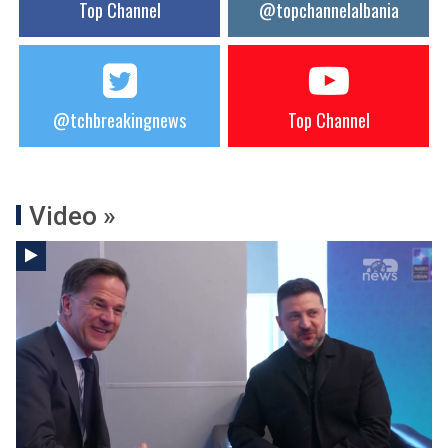
Top Channel
@topchannelalbania
@tchbreakingnews
Top Channel
Video »