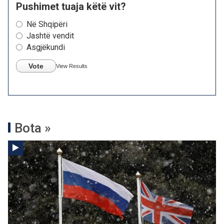
Pushimet tuaja këtë vit?
Në Shqipëri
Jashtë vendit
Asgjëkundi
Vote
View Results
Bota »