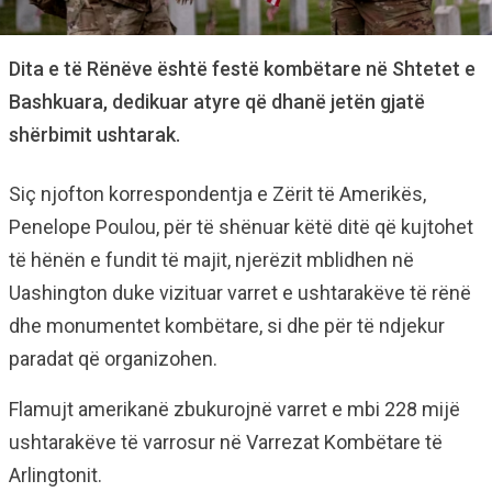
Dita e të Rënëve është festë kombëtare në Shtetet e
Bashkuara, dedikuar atyre që dhanë jetën gjatë
shërbimit ushtarak.
Siç njofton korrespondentja e Zërit të Amerikës,
Penelope Poulou, për të shënuar këtë ditë që kujtohet
të hënën e fundit të majit, njerëzit mblidhen në
Uashington duke vizituar varret e ushtarakëve të rënë
dhe monumentet kombëtare, si dhe për të ndjekur
paradat që organizohen.
Flamujt amerikanë zbukurojnë varret e mbi 228 mijë
ushtarakëve të varrosur në Varrezat Kombëtare të
Arlingtonit.