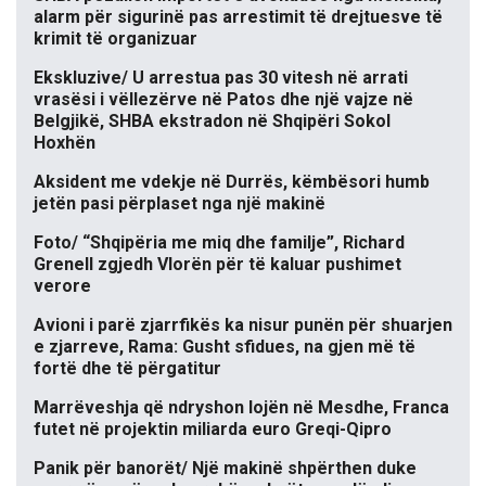
alarm për sigurinë pas arrestimit të drejtuesve të
krimit të organizuar
Ekskluzive/ U arrestua pas 30 vitesh në arrati
vrasësi i vëllezërve në Patos dhe një vajze në
Belgjikë, SHBA ekstradon në Shqipëri Sokol
Hoxhën
Aksident me vdekje në Durrës, këmbësori humb
jetën pasi përplaset nga një makinë
Foto/ “Shqipëria me miq dhe familje”, Richard
Grenell zgjedh Vlorën për të kaluar pushimet
verore
Avioni i parë zjarrfikës ka nisur punën për shuarjen
e zjarreve, Rama: Gusht sfidues, na gjen më të
fortë dhe të përgatitur
Marrëveshja që ndryshon lojën në Mesdhe, Franca
futet në projektin miliarda euro Greqi-Qipro
Panik për banorët/ Një makinë shpërthen duke