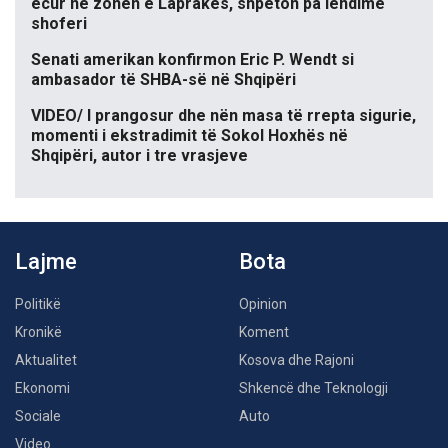
ecur në zonën e Laprakës, shpëton pa lëndime
shoferi
Senati amerikan konfirmon Eric P. Wendt si
ambasador të SHBA-së në Shqipëri
VIDEO/ I prangosur dhe nën masa të rrepta sigurie,
momenti i ekstradimit të Sokol Hoxhës në
Shqipëri, autor i tre vrasjeve
Lajme
Bota
Politikë
Opinion
Kronikë
Koment
Aktualitet
Kosova dhe Rajoni
Ekonomi
Shkencë dhe Teknologji
Sociale
Auto
Video