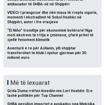
ambasador të SHBA-së në Shqipëri
VIDEO/ I prangosur dhe nën masa të rrepta sigurie,
momenti i ekstradimit të Sokol Hoxhës në
Shqipëri, autor i tre vrasjeve
“El Niño” tronditje për ekonominë botërore! Nga
moti ekstrem te rritja e çmimeve, çfarë pritet të
sjellë fenomeni klimatik
Aventurë e re për Asllanin, ylli shqiptar
transferohet te klubi i njohur gjerman për 30
milionë euro
Më të lexuarat
Grida Duma rrëfen bisedën me Lori Hoxhën: Si e
lashë politikën për Top Channel
SHBA pezullon importet e avokados nga Meksika,