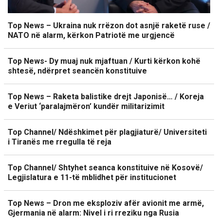
Top News – Ukraina nuk rrëzon dot asnjë raketë ruse /
NATO në alarm, kërkon Patriotë me urgjencë
Top News- Dy muaj nuk mjaftuan / Kurti kërkon kohë
shtesë, ndërpret seancën konstituive
Top News – Raketa balistike drejt Japonisë… / Koreja
e Veriut ‘paralajmëron’ kundër militarizimit
Top Channel/ Ndëshkimet për plagjiaturë/ Universiteti
i Tiranës me rregulla të reja
Top Channel/ Shtyhet seanca konstituive në Kosovë/
Legjislatura e 11-të mblidhet për institucionet
Top News – Dron me eksploziv afër avionit me armë,
Gjermania në alarm: Nivel i ri rreziku nga Rusia