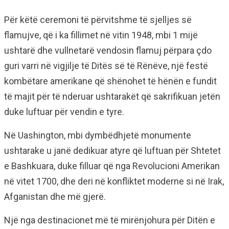
Për këtë ceremoni të përvitshme të sjelljes së
flamujve, që i ka fillimet në vitin 1948, mbi 1 mijë
ushtarë dhe vullnetarë vendosin flamuj përpara çdo
guri varri në vigjilje të Ditës së të Rënëve, një festë
kombëtare amerikane që shënohet të hënën e fundit
të majit për të nderuar ushtarakët që sakrifikuan jetën
duke luftuar për vendin e tyre.
Në Uashington, mbi dymbëdhjetë monumente
ushtarake u janë dedikuar atyre që luftuan për Shtetet
e Bashkuara, duke filluar që nga Revolucioni Amerikan
në vitet 1700, dhe deri në konfliktet moderne si në Irak,
Afganistan dhe më gjerë.
Një nga destinacionet më të mirënjohura për Ditën e