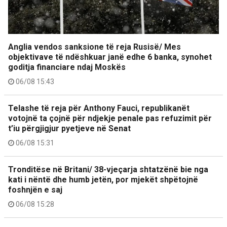
Anglia vendos sanksione të reja Rusisë/ Mes
objektivave të ndëshkuar janë edhe 6 banka, synohet
goditja financiare ndaj Moskës
06/08 15:43
Telashe të reja për Anthony Fauci, republikanët
votojnë ta çojnë për ndjekje penale pas refuzimit për
t’iu përgjigjur pyetjeve në Senat
06/08 15:31
Tronditëse në Britani/ 38-vjeçarja shtatzënë bie nga
kati i nëntë dhe humb jetën, por mjekët shpëtojnë
foshnjën e saj
06/08 15:28