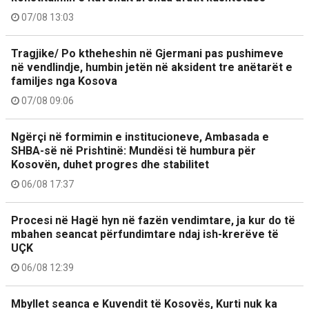
07/08 13:03
Tragjike/ Po ktheheshin në Gjermani pas pushimeve
në vendlindje, humbin jetën në aksident tre anëtarët e
familjes nga Kosova
07/08 09:06
Ngërçi në formimin e institucioneve, Ambasada e
SHBA-së në Prishtinë: Mundësi të humbura për
Kosovën, duhet progres dhe stabilitet
06/08 17:37
Procesi në Hagë hyn në fazën vendimtare, ja kur do të
mbahen seancat përfundimtare ndaj ish-krerëve të
UÇK
06/08 12:39
Mbyllet seanca e Kuvendit të Kosovës, Kurti nuk ka