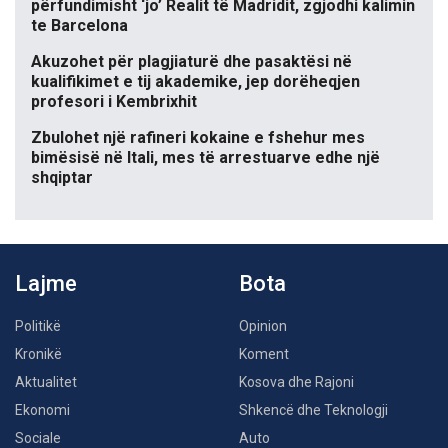
përfundimisht ‘jo’ Realit të Madridit, zgjodhi kalimin
te Barcelona
Akuzohet për plagjiaturë dhe pasaktësi në
kualifikimet e tij akademike, jep dorëheqjen
profesori i Kembrixhit
Zbulohet një rafineri kokaine e fshehur mes
bimësisë në Itali, mes të arrestuarve edhe një
shqiptar
Lajme
Bota
Politikë
Opinion
Kronikë
Koment
Aktualitet
Kosova dhe Rajoni
Ekonomi
Shkencë dhe Teknologji
Sociale
Auto