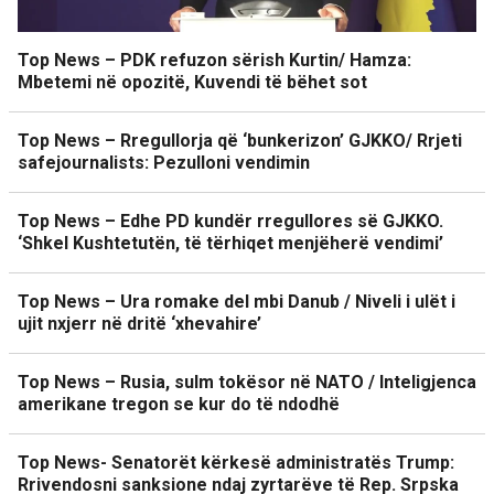
Top News – PDK refuzon sërish Kurtin/ Hamza:
Mbetemi në opozitë, Kuvendi të bëhet sot
Top News – Rregullorja që ‘bunkerizon’ GJKKO/ Rrjeti
safejournalists: Pezulloni vendimin
Top News – Edhe PD kundër rregullores së GJKKO.
‘Shkel Kushtetutën, të tërhiqet menjëherë vendimi’
Top News – Ura romake del mbi Danub / Niveli i ulët i
ujit nxjerr në dritë ‘xhevahire’
Top News – Rusia, sulm tokësor në NATO / Inteligjenca
amerikane tregon se kur do të ndodhë
Top News- Senatorët kërkesë administratës Trump:
Rrivendosni sanksione ndaj zyrtarëve të Rep. Srpska