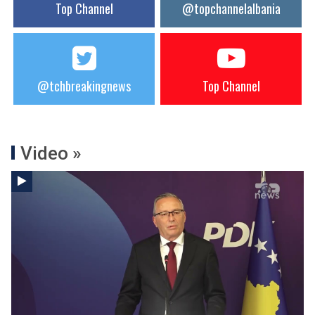
Top Channel
@topchannelalbania
@tchbreakingnews
Top Channel
Video »