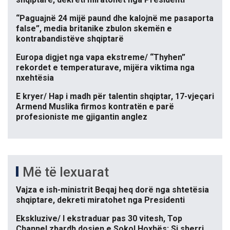
“Paguajnë 24 mijë paund dhe kalojnë me pasaporta
false”, media britanike zbulon skemën e
kontrabandistëve shqiptarë
Europa digjet nga vapa ekstreme/ “Thyhen”
rekordet e temperaturave, mijëra viktima nga
nxehtësia
E kryer/ Hap i madh për talentin shqiptar, 17-vjeçari
Armend Muslika firmos kontratën e parë
profesioniste me gjigantin anglez
Më të lexuarat
Vajza e ish-ministrit Beqaj heq dorë nga shtetësia
shqiptare, dekreti miratohet nga Presidenti
Ekskluzive/ I ekstraduar pas 30 vitesh, Top
Channel zbardh dosjen e Sokol Hoxhës: Si sherri