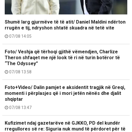
Shumë larg gjurmëve të të atit/ Daniel Maldini ndërton
rrugën e tij, ndryshon shtatë skuadra në tetë vite
07/08 14:05
Foto/ Veshja që tërhoqi gjithë vëmendjen, Charlize
Theron shfaqet me një look të ri në turin botëror të
“The Odyssey”
07/08 13:58
Foto+Video/ Dalin pamjet e aksidentit tragjik në Greqi,
momenti i përplasjes që i mori jetën nënës dhe djalit
shqiptar
07/08 13:47
Kufizimet ndaj gazetarëve në GJKKO, PD del kundër
rregullores së re: Siguria nuk mund të përdoret për të