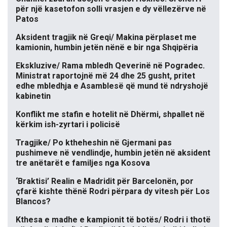
për një kasetofon solli vrasjen e dy vëllezërve në
Patos
Aksident tragjik në Greqi/ Makina përplaset me
kamionin, humbin jetën nënë e bir nga Shqipëria
Ekskluzive/ Rama mbledh Qeverinë në Pogradec.
Ministrat raportojnë më 24 dhe 25 gusht, pritet
edhe mbledhja e Asamblesë që mund të ndryshojë
kabinetin
Konflikt me stafin e hotelit në Dhërmi, shpallet në
kërkim ish-zyrtari i policisë
Tragjike/ Po ktheheshin në Gjermani pas
pushimeve në vendlindje, humbin jetën në aksident
tre anëtarët e familjes nga Kosova
‘Braktisi’ Realin e Madridit për Barcelonën, por
çfarë kishte thënë Rodri përpara dy vitesh për Los
Blancos?
Kthesa e madhe e kampionit të botës/ Rodri i thotë