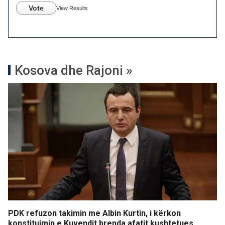
Vote
View Results
Kosova dhe Rajoni »
PDK refuzon takimin me Albin Kurtin, i kërkon
konstituimin e Kuvendit brenda afatit kushtetues