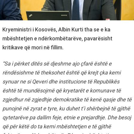
Kryeministri i Kosovës, Albin Kurti tha se e ka
mbështetjen e ndërkombëtarëve, pavarësisht
kritikave që mori në fillim.
“Sa i përket ditës së djeshme ajo çfarë është e
rëndësishme të theksohet është që krejt çka kemi
synuar ne si Qeveri dhe institucione të Republikës
është të mundësojmë që kryetarët e komunave të
zgjedhur në zgjedhje demokratike të kenë qasje dhe të
punojnë në zyrat e tyre, ku duhet t’i shërbejnë të gjithë
qytetarëve pa dallim feje, etnie e prejardhje. Dhe besoj
që për këtë do ta kemi mbështetjen e të gjithë