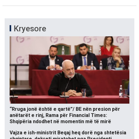
Kryesore
“Rruga jonë është e qartë”/ BE nën presion për
anëtarët e rinj, Rama për Financial Times:
Shqipëria ndodhet në momentin më të mirë
Vajza e ish-ministrit Beqaj heq dorë nga shtetësia
shqiptare, dekreti miratohet nga Presidenti