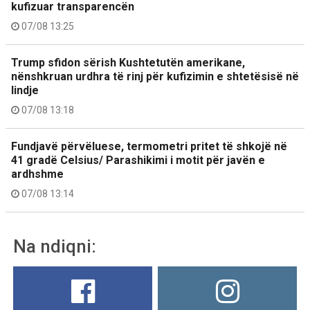
kufizuar transparencën
07/08 13:25
Trump sfidon sërish Kushtetutën amerikane,
nënshkruan urdhra të rinj për kufizimin e shtetësisë në
lindje
07/08 13:18
Fundjavë përvëluese, termometri pritet të shkojë në
41 gradë Celsius/ Parashikimi i motit për javën e
ardhshme
07/08 13:14
Na ndiqni: