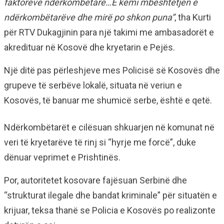
faktorëve ndërkombëtarë…E kemi mbështetjen e
ndërkombëtarëve dhe mirë po shkon puna”
, tha Kurti
për RTV Dukagjinin para një takimi me ambasadorët e
akredituar në Kosovë dhe kryetarin e Pejës.
Një ditë pas përleshjeve mes Policisë së Kosovës dhe
grupeve të serbëve lokalë, situata në veriun e
Kosovës, të banuar me shumicë serbe, është e qetë.
Ndërkombëtarët e cilësuan shkuarjen në komunat në
veri të kryetarëve të rinj si “hyrje me forcë”, duke
dënuar veprimet e Prishtinës.
Por, autoritetet kosovare fajësuan Serbinë dhe
“strukturat ilegale dhe bandat kriminale” për situatën e
krijuar, teksa thanë se Policia e Kosovës po realizonte