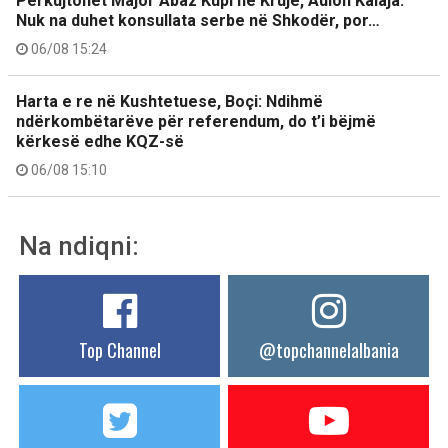
Përkujtohet Major Abaz Kupi në Krujë, Aulon Kalaja:
Nuk na duhet konsullata serbe në Shkodër, por…
06/08 15:24
Harta e re në Kushtetuese, Boçi: Ndihmë
ndërkombëtarëve për referendum, do t’i bëjmë
kërkesë edhe KQZ-së
06/08 15:10
Na ndiqni:
Top Channel
@topchannelalbania