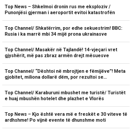
Top News – Shkelmoi dronin rus me eksploziv /
Punonjësi gjerman i aeroportit evitoi katastrofën
Top Channel/ Shkatërrim, por edhe sekuestrim! BBC:
Rusia i ka marrë mbi 34 mijë prona ukrainasve
Top Channel/ Masakër në Tajlandë! 14-vjeçari vret
gjyshërit, më pas zbraz armën drejt mësuesve
Top Channel/ “Dështoi në mbrojtjen e fëmijëve”! Meta
gjobitet, miliona dollarë dëm, por rezultoi se…
Top Channel/ Karaburuni mbushet me turistë/ Turistët
e huaj mbushën hotelet dhe plazhet e Vlorës
Top News – Kjo është vera më e freskët e 30 viteve të
ardhshme! Po vijnë evente të dhunshme moti