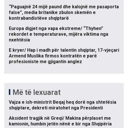
“Paguajnë 24 mijë paund dhe kalojnë me pasaporta
false”, media britanike zbulon skemën e
kontrabandistëve shqiptarë
Europa digjet nga vapa ekstreme/ “Thyhen”
rekordet e temperaturave, mijëra viktima nga
nxehtësia
E kryer/ Hap i madh për talentin shqiptar, 17-vjeçari
Armend Muslika firmos kontratën e parë
profesioniste me gjigantin anglez
Më të lexuarat
Vajza e ish-ministrit Beqaj heq dorë nga shtetësia
shqiptare, dekreti miratohet nga Presidenti
Aksident tragjik në Greqi/ Makina përplaset me
kamionin, humbin jetën nënë e bir nga Shqipëria