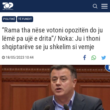
POLITIKË
TË FUNDIT
“Rama tha nëse votoni opozitën do ju
lëmë pa ujë e drita”/ Noka: Ju i thoni
shqiptarëve se ju shkelim si vemje
18/05/2023 10:44