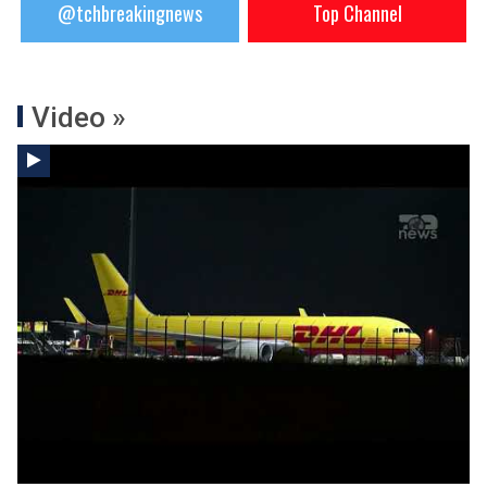
@tchbreakingnews
Top Channel
Video »