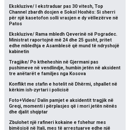
Ekskluzive/ I ekstraduar pas 30 vitesh, Top
Channel zbardh dosjen e Sokol Hoxhës: Si sherri
për një kasetofon solli vrasjen e dy vëllezërve në
Patos
Ekskluzive/ Rama mbledh Qeverinë në Pogradec.
Ministrat raportojnë më 24 dhe 25 gusht, pritet
edhe mbledhja e Asamblesë që mund të ndryshojë
kabinetin
Tragjike/ Po ktheheshin në Gjermani pas
pushimeve në vendlindje, humbin jetën në aksident
tre anëtarët e familjes nga Kosova
Konflikt me stafin e hotelit në Dhërmi, shpallet në
kërkim ish-zyrtari i policisë
Foto+Video/ Dalin pamjet e aksidentit tragjik në
Greqi, momenti i përplasjes që i mori jetën nënës
dhe djalit shqiptar
Zbulohet një rafineri kokaine e fshehur mes
bimësisë në Itali, mes të arrestuarve edhe një