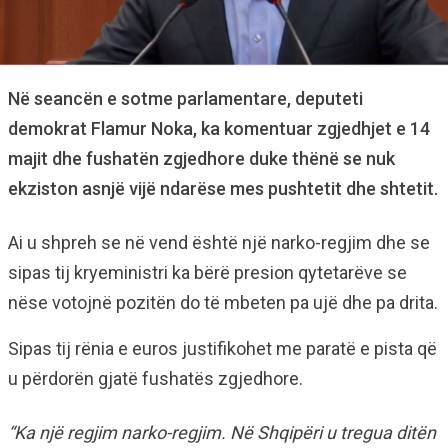
Në seancën e sotme parlamentare, deputeti
demokrat Flamur Noka, ka komentuar zgjedhjet e 14
majit dhe fushatën zgjedhore duke thënë se nuk
ekziston asnjë vijë ndarëse mes pushtetit dhe shtetit.
Ai u shpreh se në vend është një narko-regjim dhe se
sipas tij kryeministri ka bërë presion qytetarëve se
nëse votojnë pozitën do të mbeten pa ujë dhe pa drita.
Sipas tij rënia e euros justifikohet me paratë e pista që
u përdorën gjatë fushatës zgjedhore.
“Ka një regjim narko-regjim. Në Shqipëri u tregua ditën