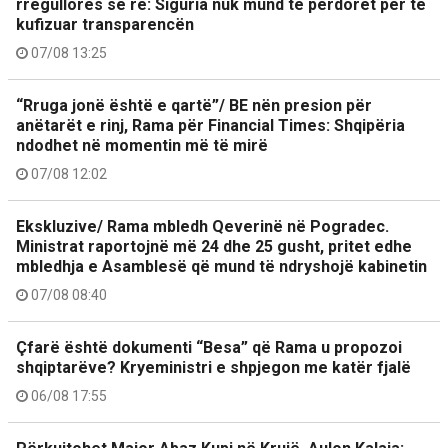
rregullores së re: Siguria nuk mund të përdoret për të
kufizuar transparencën
07/08 13:25
“Rruga jonë është e qartë”/ BE nën presion për
anëtarët e rinj, Rama për Financial Times: Shqipëria
ndodhet në momentin më të mirë
07/08 12:02
Ekskluzive/ Rama mbledh Qeverinë në Pogradec.
Ministrat raportojnë më 24 dhe 25 gusht, pritet edhe
mbledhja e Asamblesë që mund të ndryshojë kabinetin
07/08 08:40
Çfarë është dokumenti “Besa” që Rama u propozoi
shqiptarëve? Kryeministri e shpjegon me katër fjalë
06/08 17:55