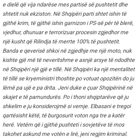
e dielë që vija ndarëse mes partisë së pushtetit dhe
shtetit nuk ekziston. Në Shqipëri parti shtet ishin të
gjithë krim, të gjithë ishin garnizon i PS-së për të blerë,
vjedhur, dhunuar e terrorizuar procesin zgjedhor me
një kusht që Rilindja të merrte 100% të pushtetit.
Banda e qeverisë shkoi në zgjedhje me një moto, nuk
kishte gjë më të neveritshme e asnjë arsye të ndodhte
në Shqipëri një gjë e tillë. Në Shqipëri ka një mentalitet
të tillë se kryeministri
thoshte po votuat opozitën do ju
lëmë pa ujë e pa drita. Jeni duke e çuar Shqipërinë në
skajet e të pamundurës. Po i thoni shqiptarëve që ju
shkelim e ju konsiderojmë si vemje. Elbasani e tregoi
qartësisht këtë, të burgosurit voton nga tre a katër
herë. Vetëm që i gjithë pushteti i sovjetëve të mos
takohet askund me votën e lirë, jeni regjim kriminal.