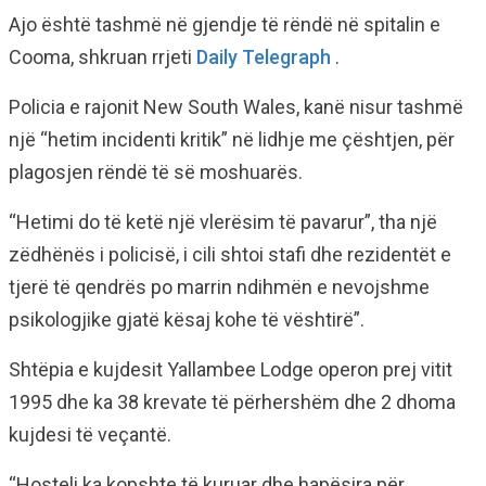
Ajo është tashmë në gjendje të rëndë në spitalin e
Cooma, shkruan rrjeti
Daily Telegraph
.
Policia e rajonit New South Wales, kanë nisur tashmë
një “hetim incidenti kritik” në lidhje me çështjen, për
plagosjen rëndë të së moshuarës.
“Hetimi do të ketë një vlerësim të pavarur”, tha një
zëdhënës i policisë, i cili shtoi stafi dhe rezidentët e
tjerë të qendrës po marrin ndihmën e nevojshme
psikologjike gjatë kësaj kohe të vështirë”.
Shtëpia e kujdesit Yallambee Lodge operon prej vitit
1995 dhe ka 38 krevate të përhershëm dhe 2 dhoma
kujdesi të veçantë.
“Hosteli ka kopshte të kuruar dhe hapësira për