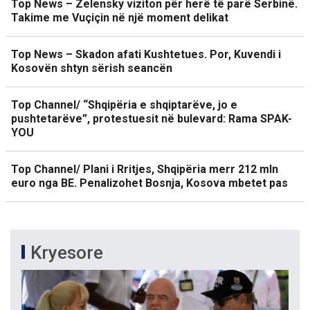
Top News – Zelensky viziton për herë të parë Serbinë.
Takime me Vuçiçin në një moment delikat
Top News – Skadon afati Kushtetues. Por, Kuvendi i
Kosovën shtyn sërish seancën
Top Channel/ “Shqipëria e shqiptarëve, jo e
pushtetarëve”, protestuesit në bulevard: Rama SPAK-
YOU
Top Channel/ Plani i Rritjes, Shqipëria merr 212 mln
euro nga BE. Penalizohet Bosnja, Kosova mbetet pas
Kryesore