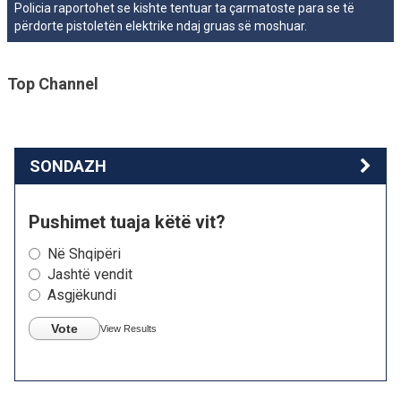
Policia raportohet se kishte tentuar ta çarmatoste para se të
përdorte pistoletën elektrike ndaj gruas së moshuar.
Top Channel
SONDAZH
Pushimet tuaja këtë vit?
Në Shqipëri
Jashtë vendit
Asgjëkundi
Vote
View Results