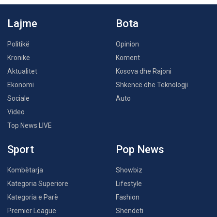
Lajme
Bota
Politikë
Opinion
Kronikë
Koment
Aktualitet
Kosova dhe Rajoni
Ekonomi
Shkencë dhe Teknologji
Sociale
Auto
Video
Top News LIVE
Sport
Pop News
Kombëtarja
Showbiz
Kategoria Superiore
Lifestyle
Kategoria e Parë
Fashion
Premier League
Shëndeti