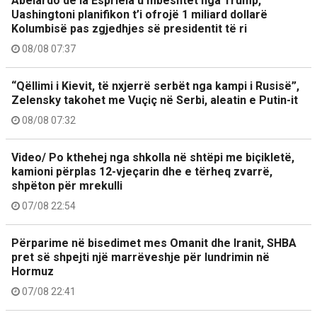
Abelardo de la Espriela u mbështet nga Trump,
Uashingtoni planifikon t’i ofrojë 1 miliard dollarë
Kolumbisë pas zgjedhjes së presidentit të ri
08/08 07:37
“Qëllimi i Kievit, të nxjerrë serbët nga kampi i Rusisë”,
Zelensky takohet me Vuçiç në Serbi, aleatin e Putin-it
08/08 07:32
Video/ Po kthehej nga shkolla në shtëpi me biçikletë,
kamioni përplas 12-vjeçarin dhe e tërheq zvarrë,
shpëton për mrekulli
07/08 22:54
Përparime në bisedimet mes Omanit dhe Iranit, SHBA
pret së shpejti një marrëveshje për lundrimin në
Hormuz
07/08 22:41