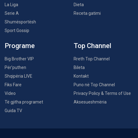
La Liga
Dieta
Serie A
Receta gatimi
Shumësportësh
Sport Gossip
Programe
Top Channel
Big Brother VIP
Rreth Top Channel
Për’puthen
Bileta
Shqipëria LIVE
Kontakt
Fiks Fare
Puno në Top Channel
Video
Privacy Policy & Terms of Use
Të gjitha programet
Aksesueshmëria
Guida TV