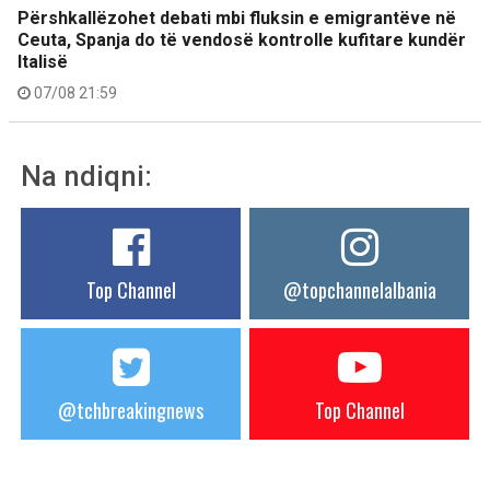
Përshkallëzohet debati mbi fluksin e emigrantëve në
Ceuta, Spanja do të vendosë kontrolle kufitare kundër
Italisë
07/08 21:59
Na ndiqni:
Top Channel
@topchannelalbania
@tchbreakingnews
Top Channel