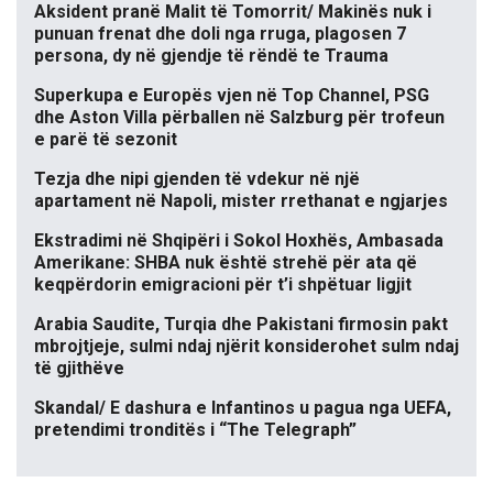
Aksident pranë Malit të Tomorrit/ Makinës nuk i
punuan frenat dhe doli nga rruga, plagosen 7
persona, dy në gjendje të rëndë te Trauma
Superkupa e Europës vjen në Top Channel, PSG
dhe Aston Villa përballen në Salzburg për trofeun
e parë të sezonit
Tezja dhe nipi gjenden të vdekur në një
apartament në Napoli, mister rrethanat e ngjarjes
Ekstradimi në Shqipëri i Sokol Hoxhës, Ambasada
Amerikane: SHBA nuk është strehë për ata që
keqpërdorin emigracioni për t’i shpëtuar ligjit
Arabia Saudite, Turqia dhe Pakistani firmosin pakt
mbrojtjeje, sulmi ndaj njërit konsiderohet sulm ndaj
të gjithëve
Skandal/ E dashura e Infantinos u pagua nga UEFA,
pretendimi tronditës i “The Telegraph”