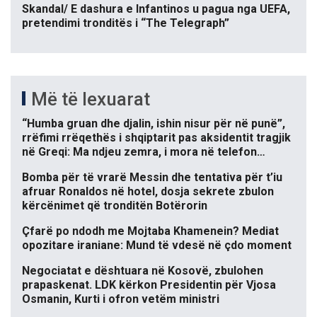
Skandal/ E dashura e Infantinos u pagua nga UEFA,
pretendimi tronditës i “The Telegraph”
Më të lexuarat
“Humba gruan dhe djalin, ishin nisur për në punë”,
rrëfimi rrëqethës i shqiptarit pas aksidentit tragjik
në Greqi: Ma ndjeu zemra, i mora në telefon…
Bomba për të vrarë Messin dhe tentativa për t’iu
afruar Ronaldos në hotel, dosja sekrete zbulon
kërcënimet që tronditën Botërorin
Çfarë po ndodh me Mojtaba Khamenein? Mediat
opozitare iraniane: Mund të vdesë në çdo moment
Negociatat e dështuara në Kosovë, zbulohen
prapaskenat. LDK kërkon Presidentin për Vjosa
Osmanin, Kurti i ofron vetëm ministri