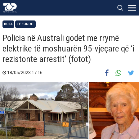
BOTA
TË FUNDIT
Policia në Australi godet me rrymë
elektrike të moshuarën 95-vjeçare që ‘i
rezistonte arrestit’ (fotot)
18/05/2023 17:16