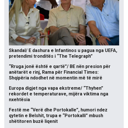
Skandal/ E dashura e Infantinos u pagua nga UEFA,
pretendimi tronditës i “The Telegraph”
“Rruga jonë është e qartë”/ BE nën presion për
anëtarët e rinj, Rama për Financial Times:
Shqipëria ndodhet në momentin më të mirë
Europa digjet nga vapa ekstreme/ “Thyhen”
rekordet e temperaturave, mijëra viktima nga
nxehtësia
Festë me “Verë dhe Portokalle”, humori ndez
qytetin e Belshit, trupa e “Portokalli” mbush
shëtitoren buzë liqenit