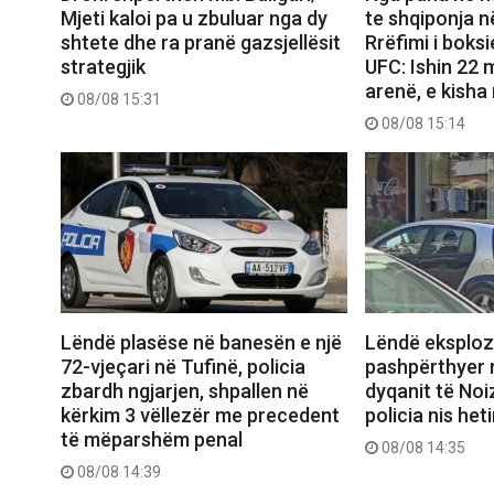
Mjeti kaloi pa u zbuluar nga dy
te shqiponja 
shtete dhe ra pranë gazsjellësit
Rrëfimi i boksi
strategjik
UFC: Ishin 22 
arenë, e kish
08/08 15:31
08/08 15:14
Lëndë plasëse në banesën e një
Lëndë eksploz
72-vjeçari në Tufinë, policia
pashpërthyer 
zbardh ngjarjen, shpallen në
dyqanit të Noi
kërkim 3 vëllezër me precedent
policia nis het
të mëparshëm penal
08/08 14:35
08/08 14:39