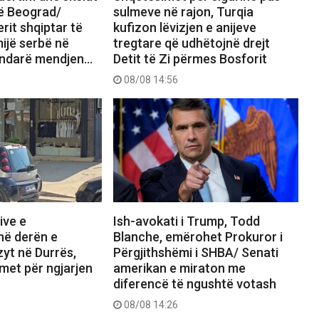
në Beograd/
sulmeve në rajon, Turqia
erit shqiptar të
kufizon lëvizjen e anijeve
mijë serbë në
tregtare që udhëtojnë drejt
a ndarë mendjen…
Detit të Zi përmes Bosforit
08/08 14:56
ive e
Ish-avokati i Trump, Todd
në derën e
Blanche, emërohet Prokuror i
zyt në Durrës,
Përgjithshëmi i SHBA/ Senati
imet për ngjarjen
amerikan e miraton me
diferencë të ngushtë votash
08/08 14:26