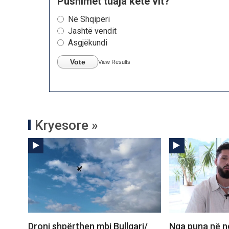
Pushimet tuaja këtë vit?
Në Shqipëri
Jashtë vendit
Asgjëkundi
Vote
View Results
Kryesore »
Droni shpërthen mbi Bullgari/
Nga puna në n