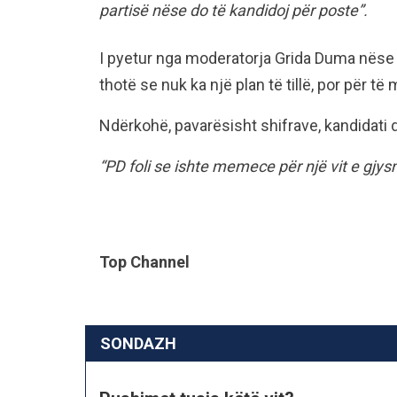
partisë nëse do të kandidoj për poste”.
I pyetur nga moderatorja Grida Duma nëse k
thotë se nuk ka një plan të tillë, por për të
Ndërkohë, pavarësisht shifrave, kandidati 
“PD foli se ishte memece për një vit e gjy
Top Channel
SONDAZH