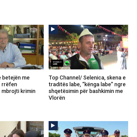
e betejën me
Top Channel/ Selenica, skena e
 rrëfen
traditës labe, “kënga labe” ngre
mbrojti krimin
shqetësimin për bashkimin me
Vlorën