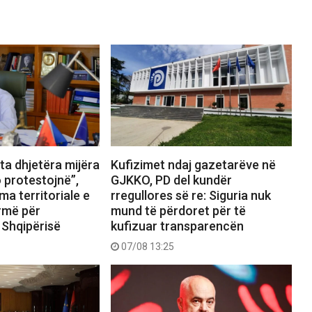
ta dhjetëra mijëra
Kufizimet ndaj gazetarëve në
 protestojnë”,
GJKKO, PD del kundër
ma territoriale e
rregullores së re: Siguria nuk
rmë për
mund të përdoret për të
 Shqipërisë
kufizuar transparencën
07/08 13:25