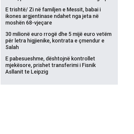
E trishtë/ Zi në familjen e Messit, babai i
ikones argjentinase ndahet nga jeta në
moshën 68-vjeçare
30 milionë euro rrogë dhe 5 mijë euro vetëm
për letra higjienike, kontrata e çmendur e
Salah
E pabesueshme, dështojnë kontrollet
mjekësore, prishet transferimi i Fisnik
Asllanit te Leipzig