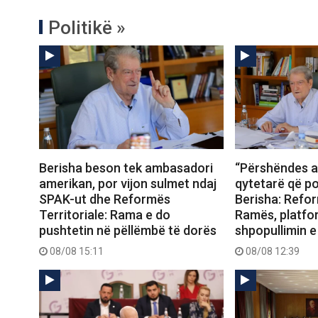
Politikë »
Berisha beson tek ambasadori
“Përshëndes a
amerikan, por vijon sulmet ndaj
qytetarë që po
SPAK-ut dhe Reformës
Berisha: Refor
Territoriale: Rama e do
Ramës, platfo
pushtetin në pëllëmbë të dorës
shpopullimin e
08/08 15:11
08/08 12:39