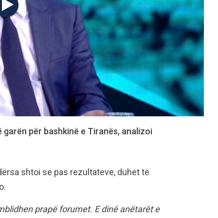
 në garën për bashkinë e Tiranës, analizoi
ndërsa shtoi se pas rezultateve, duhet të
o.
 mblidhen prapë forumet. E dinë anëtarët e