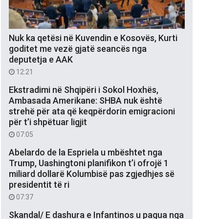
Nuk ka qetësi në Kuvendin e Kosovës, Kurti
goditet me vezë gjatë seancës nga
deputetja e AAK
12:21
Ekstradimi në Shqipëri i Sokol Hoxhës,
Ambasada Amerikane: SHBA nuk është
strehë për ata që keqpërdorin emigracioni
për t’i shpëtuar ligjit
07:05
Abelardo de la Espriela u mbështet nga
Trump, Uashingtoni planifikon t’i ofrojë 1
miliard dollarë Kolumbisë pas zgjedhjes së
presidentit të ri
07:37
Skandal/ E dashura e Infantinos u pagua nga