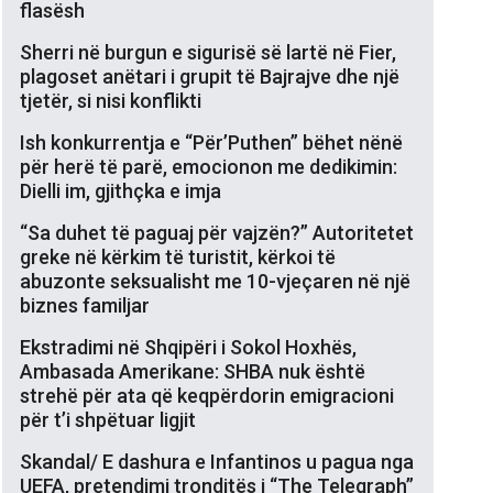
flasësh
Sherri në burgun e sigurisë së lartë në Fier,
plagoset anëtari i grupit të Bajrajve dhe një
tjetër, si nisi konflikti
Ish konkurrentja e “Për’Puthen” bëhet nënë
për herë të parë, emocionon me dedikimin:
Dielli im, gjithçka e imja
“Sa duhet të paguaj për vajzën?” Autoritetet
greke në kërkim të turistit, kërkoi të
abuzonte seksualisht me 10-vjeçaren në një
biznes familjar
Ekstradimi në Shqipëri i Sokol Hoxhës,
Ambasada Amerikane: SHBA nuk është
strehë për ata që keqpërdorin emigracioni
për t’i shpëtuar ligjit
Skandal/ E dashura e Infantinos u pagua nga
UEFA, pretendimi tronditës i “The Telegraph”