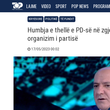
LAJME
VIDEO
SPORT
POP NEWS
PROGRAM
KRYESORE
POLITIKË
TË FUNDIT
Humbja e thellë e PD-së në zgj
organizim i partisë
17/05/2023 00:02