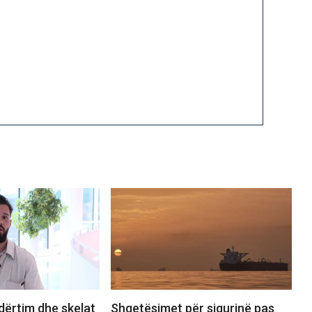
dërtim dhe skelat
Shqetësimet për sigurinë pas