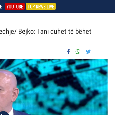
E
YOUTUBE
TOP NEWS LIVE
edhje/ Bejko: Tani duhet të bëhet