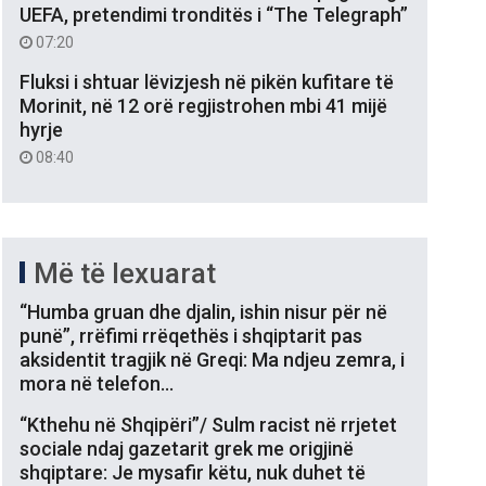
UEFA, pretendimi tronditës i “The Telegraph”
07:20
Fluksi i shtuar lëvizjesh në pikën kufitare të
Morinit, në 12 orë regjistrohen mbi 41 mijë
hyrje
08:40
Më të lexuarat
“Humba gruan dhe djalin, ishin nisur për në
punë”, rrëfimi rrëqethës i shqiptarit pas
aksidentit tragjik në Greqi: Ma ndjeu zemra, i
mora në telefon…
“Kthehu në Shqipëri”/ Sulm racist në rrjetet
sociale ndaj gazetarit grek me origjinë
shqiptare: Je mysafir këtu, nuk duhet të