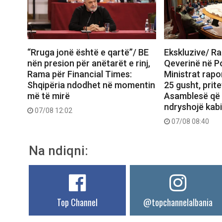
“Rruga jonë është e qartë”/ BE
Ekskluzive/ R
nën presion për anëtarët e rinj,
Qeverinë në P
Rama për Financial Times:
Ministrat rap
Shqipëria ndodhet në momentin
25 gusht, prit
më të mirë
Asamblesë që
ndryshojë kabi
07/08 12:02
07/08 08:40
Na ndiqni:
Top Channel
@topchannelalbania