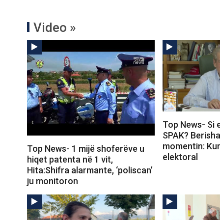
Video »
Top News- Si 
SPAK? Berisha
momentin: Kur 
Top News- 1 mijë shoferëve u
elektoral
hiqet patenta në 1 vit,
Hita:Shifra alarmante, ‘poliscan’
ju monitoron