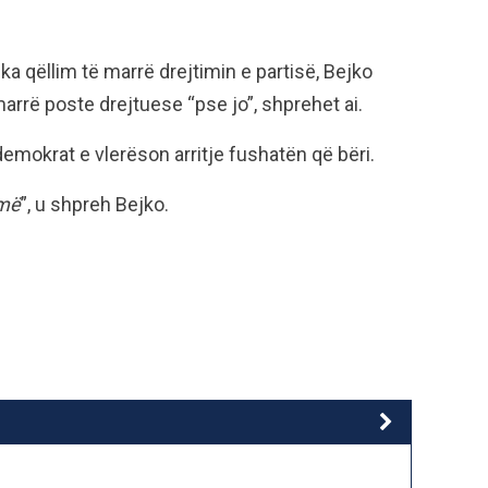
a qëllim të marrë drejtimin e partisë, Bejko
 marrë poste drejtuese “pse jo”, shprehet ai.
demokrat e vlerëson arritje fushatën që bëri.
smë
”, u shpreh Bejko.