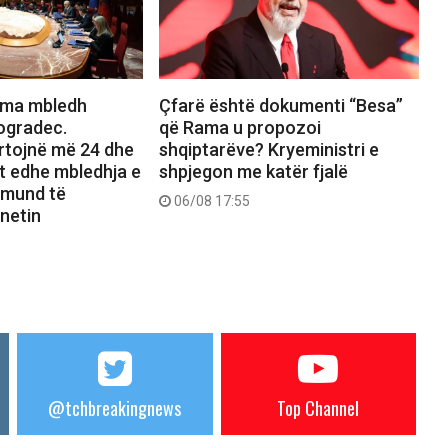
ama mbledh
Çfarë është dokumenti “Besa”
ogradec.
që Rama u propozoi
ortojnë më 24 dhe
shqiptarëve? Kryeministri e
et edhe mbledhja e
shpjegon me katër fjalë
 mund të
06/08 17:55
netin
@tchbreakingnews
Top Channel