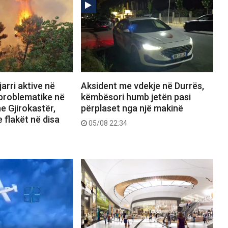
arri aktive në
Aksident me vdekje në Durrës,
 problematike në
këmbësori humb jetën pasi
e Gjirokastër,
përplaset nga një makinë
 flakët në disa
05/08 22:34