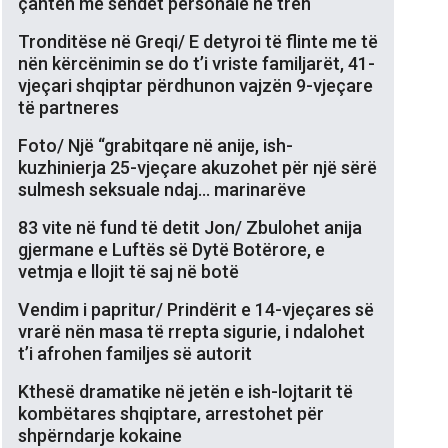
çantën me sendet personale në tren
Tronditëse në Greqi/ E detyroi të flinte me të
nën kërcënimin se do t’i vriste familjarët, 41-
vjeçari shqiptar përdhunon vajzën 9-vjeçare
të partneres
Foto/ Një “grabitqare në anije, ish-
kuzhinierja 25-vjeçare akuzohet për një sërë
sulmesh seksuale ndaj… marinarëve
83 vite në fund të detit Jon/ Zbulohet anija
gjermane e Luftës së Dytë Botërore, e
vetmja e llojit të saj në botë
Vendim i papritur/ Prindërit e 14-vjeçares së
vrarë nën masa të rrepta sigurie, i ndalohet
t’i afrohen familjes së autorit
Kthesë dramatike në jetën e ish-lojtarit të
kombëtares shqiptare, arrestohet për
shpërndarje kokaine