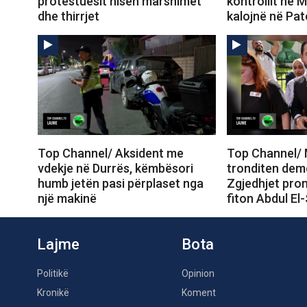
protestuesit nisën marshimet
kontrollit në M
dhe thirrjet
kalojnë në Pa
Top Channel/ Aksident me
Top Channel/ 
vdekje në Durrës, këmbësori
tronditen dem
humb jetën pasi përplaset nga
Zgjedhjet prom
një makinë
fiton Abdul El
Lajme
Bota
Politikë
Opinion
Kronikë
Koment