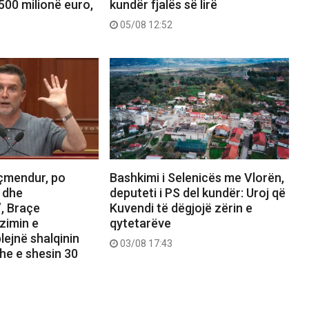
500 milionë euro,
kundër fjalës së lirë
05/08 12:52
çmendur, po
Bashkimi i Selenicës me Vlorën,
 dhe
deputeti i PS del kundër: Uroj që
, Braçe
Kuvendi të dëgjojë zërin e
zimin e
qytetarëve
lejnë shalqinin
03/08 17:43
he e shesin 30