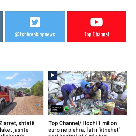
@tchbreakingnews
Top Channel
jarret, shtatë
Top Channel/ Hodhi 1 milion
Flakët jashtë
euro në plehra, fati i ‘kthehet’