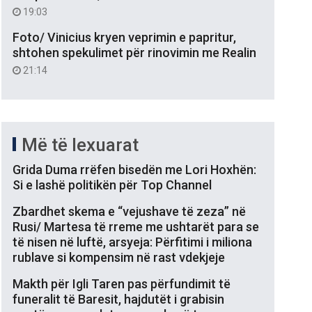
19:03
Foto/ Vinicius kryen veprimin e papritur,
shtohen spekulimet për rinovimin me Realin
21:14
Më të lexuarat
Grida Duma rrëfen bisedën me Lori Hoxhën:
Si e lashë politikën për Top Channel
Zbardhet skema e “vejushave të zeza” në
Rusi/ Martesa të rreme me ushtarët para se
të nisen në luftë, arsyeja: Përfitimi i miliona
rublave si kompensim në rast vdekjeje
Makth për Igli Taren pas përfundimit të
funeralit të Baresit, hajdutët i grabisin