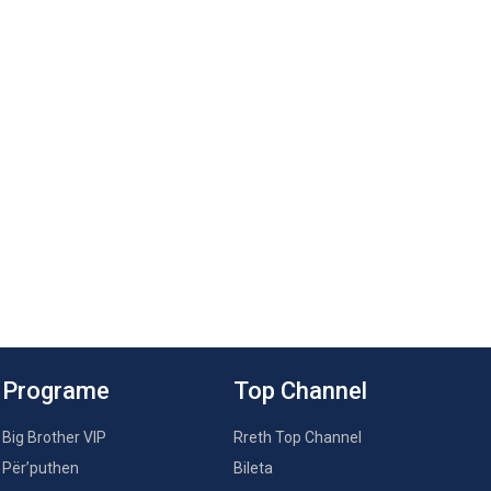
Programe
Top Channel
Big Brother VIP
Rreth Top Channel
Për’puthen
Bileta