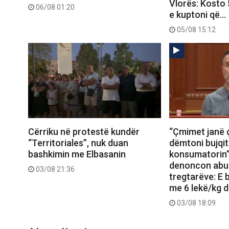
Vlorës: Kosto 
06/08 01:20
e kuptoni që…
05/08 15:12
Cërriku në protestë kundër
“Çmimet janë 
“Territoriales”, nuk duan
dëmtoni bujqit
bashkimin me Elbasanin
konsumatorin”
denoncon abu
03/08 21:36
tregtarëve: E b
me 6 lekë/kg d
03/08 18:09