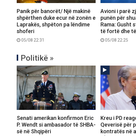
Panik për banorët/ Një makinë
Avioni i parë z
shpërthen duke ecur në zonën e
punën për shua
Laprakës, shpëton pa lëndime
Rama: Gusht s
shoferi
të fortë dhe t
05/08 22:31
05/08 22:25
Politikë »
Senati amerikan konfirmon Eric
Kreu i PD reag
P. Wendt si ambasador të SHBA-
Qeverisë për p
së në Shqipëri
kontratës në 