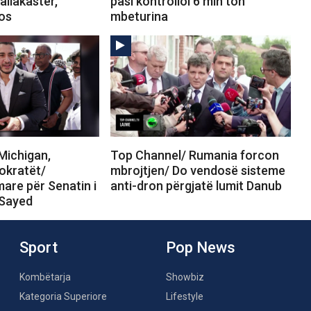
allakastër,
pasi kontrolloi 6 mln ton
tos
mbeturina
Michigan,
Top Channel/ Rumania forcon
okratët/
mbrojtjen/ Do vendosë sisteme
are për Senatin i
anti-dron përgjatë lumit Danub
-Sayed
Sport
Pop News
Kombëtarja
Showbiz
Kategoria Superiore
Lifestyle