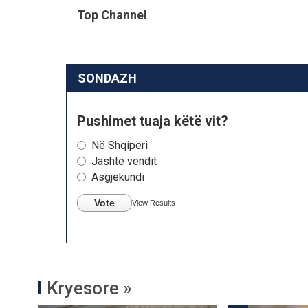
Top Channel
SONDAZH
Pushimet tuaja këtë vit?
Në Shqipëri
Jashtë vendit
Asgjëkundi
Vote
View Results
Kryesore »