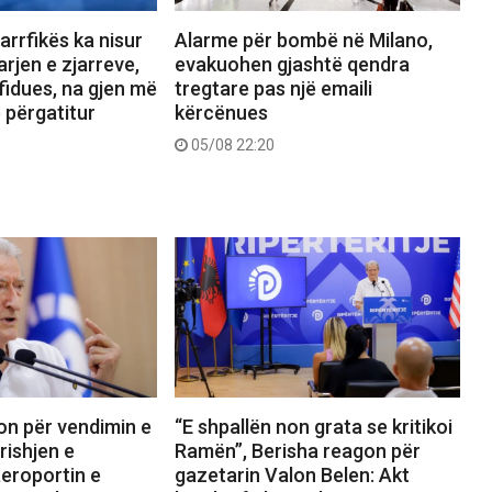
jarrfikës ka nisur
Alarme për bombë në Milano,
rjen e zjarreve,
evakuohen gjashtë qendra
fidues, na gjen më
tregtare pas një emaili
ë përgatitur
kërcënues
05/08 22:20
on për vendimin e
“E shpallën non grata se kritikoi
rishjen e
Ramën”, Berisha reagon për
aeroportin e
gazetarin Valon Belen: Akt