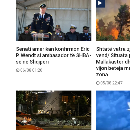
Senati amerikan konfirmon Eric
Shtatë vatra zj
P. Wendt si ambasador të SHBA-
vend/ Situata
së në Shqipëri
Mallakastër dh
vijon beteja me
06/08 01:20
zona
05/08 22:47