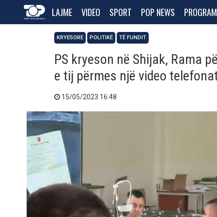
LAJME
VIDEO
SPORT
POP NEWS
PROGRAM
KRYESORE
POLITIKË
TË FUNDIT
PS kryeson në Shijak, Rama pë
e tij përmes një video telefona
15/05/2023 16:48