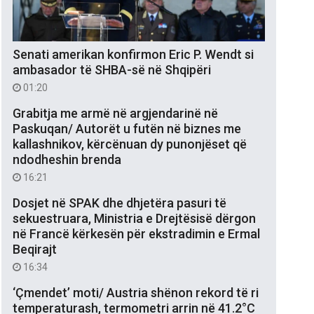
Senati amerikan konfirmon Eric P. Wendt si
ambasador të SHBA-së në Shqipëri
01:20
Grabitja me armë në argjendarinë në
Paskuqan/ Autorët u futën në biznes me
kallashnikov, kërcënuan dy punonjëset që
ndodheshin brenda
16:21
Dosjet në SPAK dhe dhjetëra pasuri të
sekuestruara, Ministria e Drejtësisë dërgon
në Francë kërkesën për ekstradimin e Ermal
Beqirajt
16:34
‘Çmendet’ moti/ Austria shënon rekord të ri
temperaturash, termometri arrin në 41.2°C