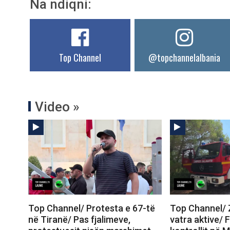
Na ndiqni:
Top Channel
@topchannelalbania
Video »
Top Channel/ Protesta e 67-të
Top Channel/ Z
në Tiranë/ Pas fjalimeve,
vatra aktive/ 