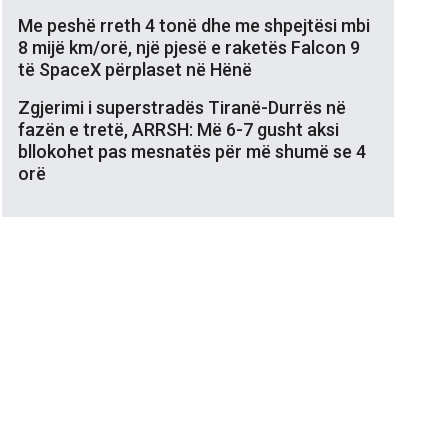
Me peshë rreth 4 tonë dhe me shpejtësi mbi
8 mijë km/orë, një pjesë e raketës Falcon 9
të SpaceX përplaset në Hënë
Zgjerimi i superstradës Tiranë-Durrës në
fazën e tretë, ARRSH: Më 6-7 gusht aksi
bllokohet pas mesnatës për më shumë se 4
orë