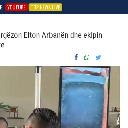
E
YOUTUBE
TOP NEWS LIVE
rgëzon Elton Arbanën dhe ekipin
te