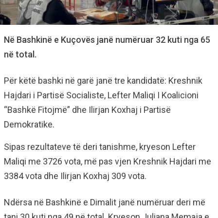
Në Bashkinë e Kuçovës janë numëruar 32 kuti nga 65
në total.
Për këtë bashki në garë janë tre kandidatë: Kreshnik
Hajdari i Partisë Socialiste, Lefter Maliqi I Koalicioni
“Bashkë Fitojmë” dhe Ilirjan Koxhaj i Partisë
Demokratike.
Sipas rezultateve të deri tanishme, kryeson Lefter
Maliqi me 3726 vota, më pas vjen Kreshnik Hajdari me
3384 vota dhe Ilirjan Koxhaj 309 vota.
Ndërsa në Bashkinë e Dimalit janë numëruar deri më
tani 30 kuti nga 49 në total. Kryeson Juliana Memaja e