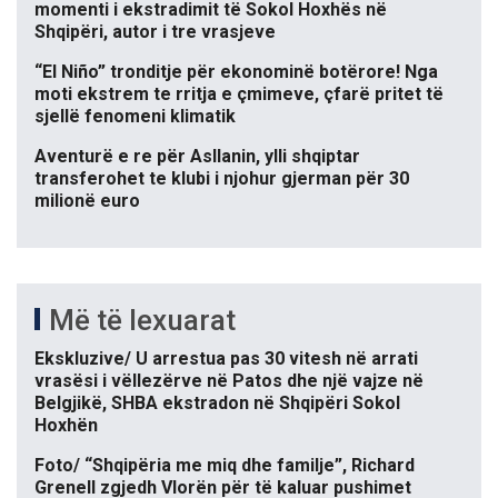
momenti i ekstradimit të Sokol Hoxhës në
Shqipëri, autor i tre vrasjeve
“El Niño” tronditje për ekonominë botërore! Nga
moti ekstrem te rritja e çmimeve, çfarë pritet të
sjellë fenomeni klimatik
Aventurë e re për Asllanin, ylli shqiptar
transferohet te klubi i njohur gjerman për 30
milionë euro
Më të lexuarat
Ekskluzive/ U arrestua pas 30 vitesh në arrati
vrasësi i vëllezërve në Patos dhe një vajze në
Belgjikë, SHBA ekstradon në Shqipëri Sokol
Hoxhën
Foto/ “Shqipëria me miq dhe familje”, Richard
Grenell zgjedh Vlorën për të kaluar pushimet