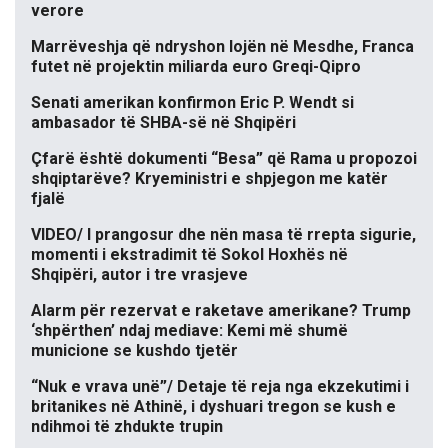
verore
Marrëveshja që ndryshon lojën në Mesdhe, Franca
futet në projektin miliarda euro Greqi-Qipro
Senati amerikan konfirmon Eric P. Wendt si
ambasador të SHBA-së në Shqipëri
Çfarë është dokumenti “Besa” që Rama u propozoi
shqiptarëve? Kryeministri e shpjegon me katër
fjalë
VIDEO/ I prangosur dhe nën masa të rrepta sigurie,
momenti i ekstradimit të Sokol Hoxhës në
Shqipëri, autor i tre vrasjeve
Alarm për rezervat e raketave amerikane? Trump
‘shpërthen’ ndaj mediave: Kemi më shumë
municione se kushdo tjetër
“Nuk e vrava unë”/ Detaje të reja nga ekzekutimi i
britanikes në Athinë, i dyshuari tregon se kush e
ndihmoi të zhdukte trupin