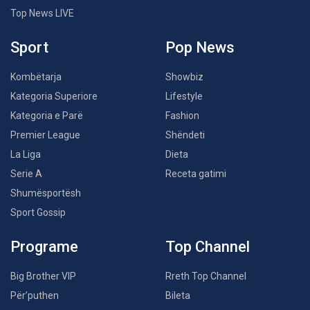
Top News LIVE
Sport
Pop News
Kombëtarja
Showbiz
Kategoria Superiore
Lifestyle
Kategoria e Parë
Fashion
Premier League
Shëndeti
La Liga
Dieta
Serie A
Receta gatimi
Shumësportësh
Sport Gossip
Programe
Top Channel
Big Brother VIP
Rreth Top Channel
Për’puthen
Bileta