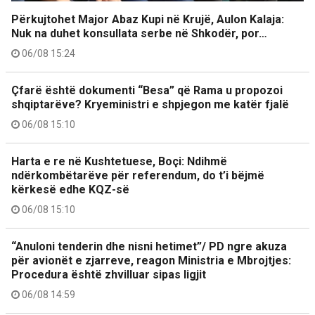
Përkujtohet Major Abaz Kupi në Krujë, Aulon Kalaja:
Nuk na duhet konsullata serbe në Shkodër, por…
06/08 15:24
Çfarë është dokumenti “Besa” që Rama u propozoi
shqiptarëve? Kryeministri e shpjegon me katër fjalë
06/08 15:10
Harta e re në Kushtetuese, Boçi: Ndihmë
ndërkombëtarëve për referendum, do t’i bëjmë
kërkesë edhe KQZ-së
06/08 15:10
“Anuloni tenderin dhe nisni hetimet”/ PD ngre akuza
për avionët e zjarreve, reagon Ministria e Mbrojtjes:
Procedura është zhvilluar sipas ligjit
06/08 14:59