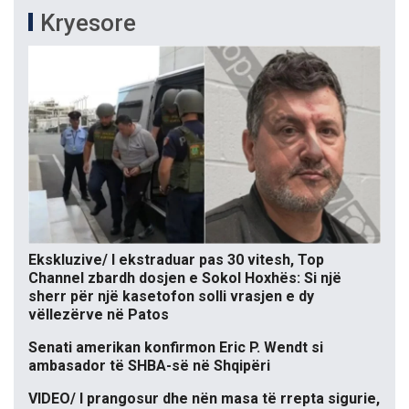
Kryesore
Ekskluzive/ I ekstraduar pas 30 vitesh, Top
Channel zbardh dosjen e Sokol Hoxhës: Si një
sherr për një kasetofon solli vrasjen e dy
vëllezërve në Patos
Senati amerikan konfirmon Eric P. Wendt si
ambasador të SHBA-së në Shqipëri
VIDEO/ I prangosur dhe nën masa të rrepta sigurie,