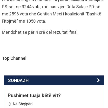
PS-së me 3244 vota, më pas vjen Drita Sula e PD-së
me 2596 vota dhe Gentian Meci i koalicionit “Bashkë
Fitojmë” me 1050 vota.
Mendohet se për 4 orë del rezultati final.
Top Channel
SONDAZH
Pushimet tuaja këtë vit?
Në Shqipëri