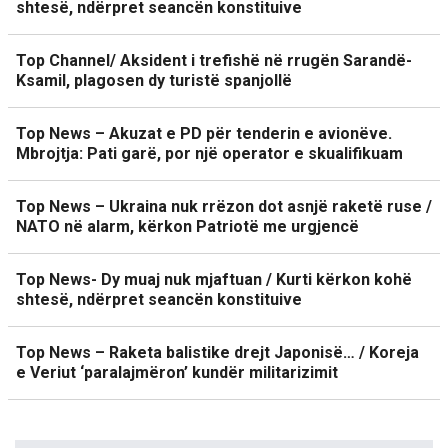
shtesë, ndërpret seancën konstituive
Top Channel/ Aksident i trefishë në rrugën Sarandë-
Ksamil, plagosen dy turistë spanjollë
Top News – Akuzat e PD për tenderin e avionëve.
Mbrojtja: Pati garë, por një operator e skualifikuam
Top News – Ukraina nuk rrëzon dot asnjë raketë ruse /
NATO në alarm, kërkon Patriotë me urgjencë
Top News- Dy muaj nuk mjaftuan / Kurti kërkon kohë
shtesë, ndërpret seancën konstituive
Top News – Raketa balistike drejt Japonisë… / Koreja
e Veriut ‘paralajmëron’ kundër militarizimit