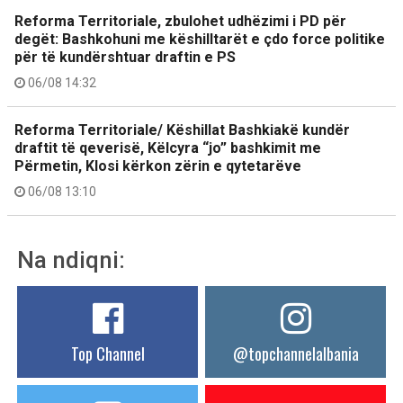
Reforma Territoriale, zbulohet udhëzimi i PD për
degët: Bashkohuni me këshilltarët e çdo force politike
për të kundërshtuar draftin e PS
06/08 14:32
Reforma Territoriale/ Këshillat Bashkiakë kundër
draftit të qeverisë, Këlcyra “jo” bashkimit me
Përmetin, Klosi kërkon zërin e qytetarëve
06/08 13:10
Na ndiqni:
Top Channel
@topchannelalbania