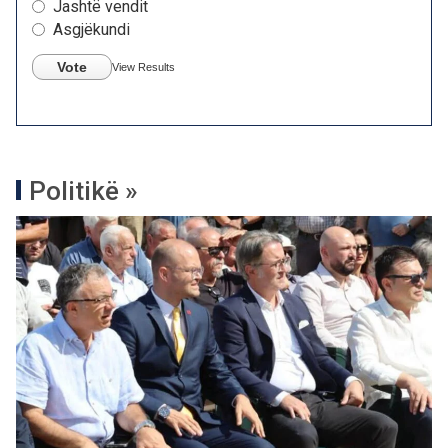
Jashtë vendit
Asgjëkundi
Vote
View Results
Politikë »