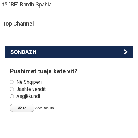
të “BF” Bardh Spahia.
Top Channel
SONDAZH
Pushimet tuaja këtë vit?
Në Shqipëri
Jashtë vendit
Asgjëkundi
Vote
View Results