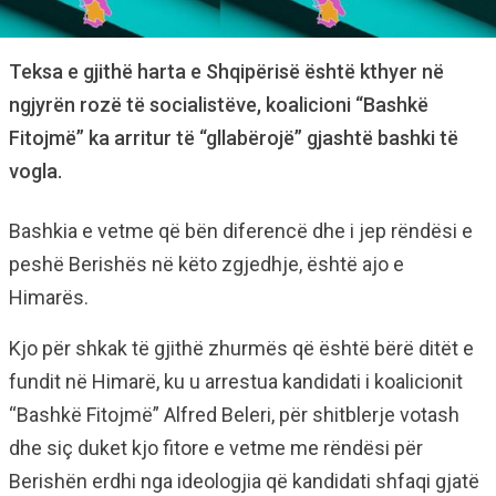
Teksa e gjithë harta e Shqipërisë është kthyer në
ngjyrën rozë të socialistëve, koalicioni “Bashkë
Fitojmë” ka arritur të “gllabërojë” gjashtë bashki të
vogla.
Bashkia e vetme që bën diferencë dhe i jep rëndësi e
peshë Berishës në këto zgjedhje, është ajo e
Himarës.
Kjo për shkak të gjithë zhurmës që është bërë ditët e
fundit në Himarë, ku u arrestua kandidati i koalicionit
“Bashkë Fitojmë” Alfred Beleri, për shitblerje votash
dhe siç duket kjo fitore e vetme me rëndësi për
Berishën erdhi nga ideologjia që kandidati shfaqi gjatë