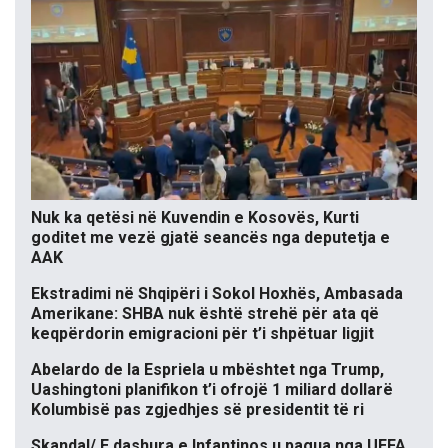
Nuk ka qetësi në Kuvendin e Kosovës, Kurti
goditet me vezë gjatë seancës nga deputetja e
AAK
Ekstradimi në Shqipëri i Sokol Hoxhës, Ambasada
Amerikane: SHBA nuk është strehë për ata që
keqpërdorin emigracioni për t’i shpëtuar ligjit
Abelardo de la Espriela u mbështet nga Trump,
Uashingtoni planifikon t’i ofrojë 1 miliard dollarë
Kolumbisë pas zgjedhjes së presidentit të ri
Skandal/ E dashura e Infantinos u pagua nga UEFA,