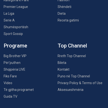
Kategoria e Parë
Fashion
Premier League
Shëndeti
La Liga
Dieta
Serie A
Receta gatimi
Shumësportësh
Sport Gossip
Programe
Top Channel
Big Brother VIP
Rreth Top Channel
Për’puthen
Bileta
Shqipëria LIVE
Kontakt
Fiks Fare
Puno në Top Channel
Video
Privacy Policy & Terms of Use
Të gjitha programet
Aksesueshmëria
Guida TV