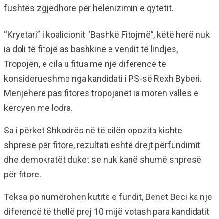
fushtës zgjedhore për helenizimin e qytetit.
“Kryetari” i koalicionit “Bashkë Fitojmë”, këtë herë nuk
ia doli të fitojë as bashkinë e vendit të lindjes,
Tropojën, e cila u fitua me një diferencë të
konsiderueshme nga kandidati i PS-së Rexh Byberi.
Menjëherë pas fitores tropojanët ia morën valles e
kërcyen me lodra.
Sa i përket Shkodrës në të cilën opozita kishte
shpresë për fitore, rezultati është drejt përfundimit
dhe demokratët duket se nuk kanë shumë shpresë
për fitore.
Teksa po numërohen kutitë e fundit, Benet Beci ka një
diferencë të thellë prej 10 mijë votash para kandidatit