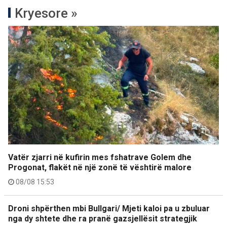
Kryesore »
Vatër zjarri në kufirin mes fshatrave Golem dhe
Progonat, flakët në një zonë të vështirë malore
08/08 15:53
Droni shpërthen mbi Bullgari/ Mjeti kaloi pa u zbuluar
nga dy shtete dhe ra pranë gazsjellësit strategjik