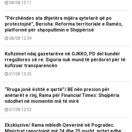
08/08 15:11
“Përshëndes ata dhjetëra mijëra qytetarë që po
protestojnë”, Berisha: Reforma territoriale e Ramës,
platformë për shpopullimin e Shqipërisë
08/08 12:39
Kufizimet ndaj gazetarëve në GJKKO, PD del kundër
rregullores së re: Siguria nuk mund të përdoret për të
kufizuar transparencën
07/08 13:25
“Rruga jonë është e qartë”/ BE nën presion për
anëtarët e rinj, Rama për Financial Times: Shqipëria
ndodhet në momentin më të mirë
07/08 12:02
Ekskluzive/ Rama mbledh Qeverinë në Pogradec.
Ministrat raportojnë më 24 dhe 25 gusht, pritet edhe