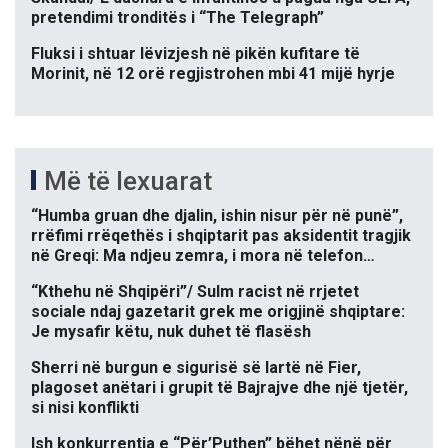
pretendimi tronditës i “The Telegraph”
Fluksi i shtuar lëvizjesh në pikën kufitare të
Morinit, në 12 orë regjistrohen mbi 41 mijë hyrje
Më të lexuarat
“Humba gruan dhe djalin, ishin nisur për në punë”,
rrëfimi rrëqethës i shqiptarit pas aksidentit tragjik
në Greqi: Ma ndjeu zemra, i mora në telefon…
“Kthehu në Shqipëri”/ Sulm racist në rrjetet
sociale ndaj gazetarit grek me origjinë shqiptare:
Je mysafir këtu, nuk duhet të flasësh
Sherri në burgun e sigurisë së lartë në Fier,
plagoset anëtari i grupit të Bajrajve dhe një tjetër,
si nisi konflikti
Ish konkurrentja e “Për’Puthen” bëhet nënë për