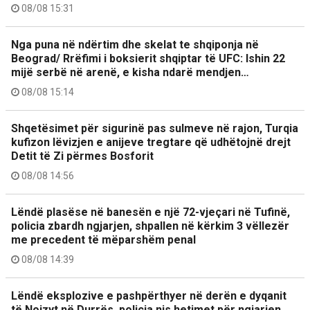
08/08 15:31
Nga puna në ndërtim dhe skelat te shqiponja në
Beograd/ Rrëfimi i boksierit shqiptar të UFC: Ishin 22
mijë serbë në arenë, e kisha ndarë mendjen…
08/08 15:14
Shqetësimet për sigurinë pas sulmeve në rajon, Turqia
kufizon lëvizjen e anijeve tregtare që udhëtojnë drejt
Detit të Zi përmes Bosforit
08/08 14:56
Lëndë plasëse në banesën e një 72-vjeçari në Tufinë,
policia zbardh ngjarjen, shpallen në kërkim 3 vëllezër
me precedent të mëparshëm penal
08/08 14:39
Lëndë eksplozive e pashpërthyer në derën e dyqanit
të Noizyt në Durrës, policia nis hetimet për ngjarjen