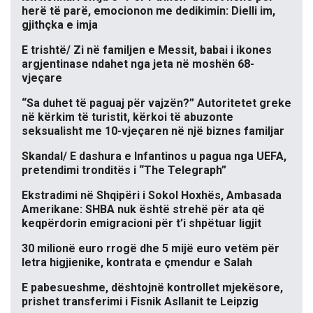
herë të parë, emocionon me dedikimin: Dielli im,
gjithçka e imja
E trishtë/ Zi në familjen e Messit, babai i ikones
argjentinase ndahet nga jeta në moshën 68-
vjeçare
“Sa duhet të paguaj për vajzën?” Autoritetet greke
në kërkim të turistit, kërkoi të abuzonte
seksualisht me 10-vjeçaren në një biznes familjar
Skandal/ E dashura e Infantinos u pagua nga UEFA,
pretendimi tronditës i “The Telegraph”
Ekstradimi në Shqipëri i Sokol Hoxhës, Ambasada
Amerikane: SHBA nuk është strehë për ata që
keqpërdorin emigracioni për t’i shpëtuar ligjit
30 milionë euro rrogë dhe 5 mijë euro vetëm për
letra higjienike, kontrata e çmendur e Salah
E pabesueshme, dështojnë kontrollet mjekësore,
prishet transferimi i Fisnik Asllanit te Leipzig