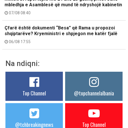
mbledhja e Asamblesë që mund të ndryshojë kabinetin
07/08 08:40
Çfarë është dokumenti “Besa” që Rama u propozoi
shqiptarëve? Kryeministri e shpjegon me katër fjalë
06/08 17:55
Na ndiqni:
Top Channel
@topchannelalbania
@tchbreakingnews
Top Channel