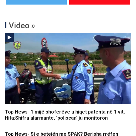
Video »
Top News- 1 mijë shoferëve u hiqet patenta në 1 vit,
Hita:Shifra alarmante, ‘poliscan’ ju monitoron
Top News- Si e betejën me SPAK? Berisha rrëfen