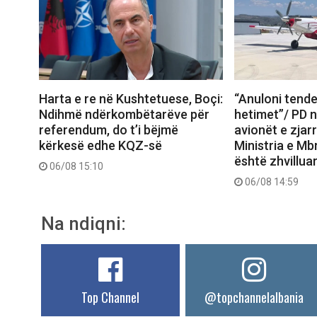
Harta e re në Kushtetuese, Boçi:
“Anuloni tende
Ndihmë ndërkombëtarëve për
hetimet”/ PD 
referendum, do t’i bëjmë
avionët e zjar
kërkesë edhe KQZ-së
Ministria e Mb
është zhvilluar 
06/08 15:10
06/08 14:59
Na ndiqni:
Top Channel
@topchannelalbania