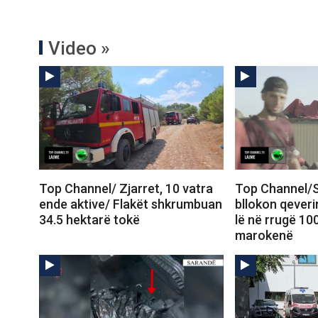
Video »
Top Channel/ Zjarret, 10 vatra
Top Channel/S
ende aktive/ Flakët shkrumbuan
bllokon qeveri
34.5 hektarë tokë
lë në rrugë 10
marokenë