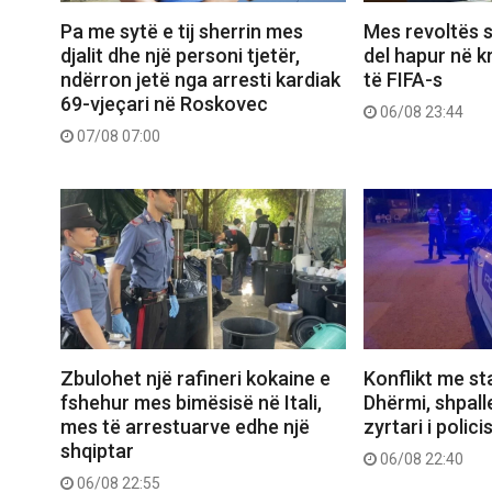
Pa me sytë e tij sherrin mes
Mes revoltës s
djalit dhe një personi tjetër,
del hapur në k
ndërron jetë nga arresti kardiak
të FIFA-s
69-vjeçari në Roskovec
06/08 23:44
07/08 07:00
Zbulohet një rafineri kokaine e
Konflikt me sta
fshehur mes bimësisë në Itali,
Dhërmi, shpall
mes të arrestuarve edhe një
zyrtari i polici
shqiptar
06/08 22:40
06/08 22:55