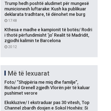
Trump hedh poshtë aludimet për mungesë
municionesh luftarake: Kush ka publikuar
deklarata tradhtare, të dënohet me burg
17:48
Kthesa e madhe e kampionit të botës/ Rodri
i thotë përfundimisht ‘jo’ Realit të Madridit,
zgjodhi kalimin te Barcelona
20:12
Më të lexuarat
Foto/ “Shqipëria me miq dhe familje”,
Richard Grenell zgjedh Vlorën për të kaluar
pushimet verore
Ekskluzive/ I ekstraduar pas 30 vitesh, Top
Channel zbardh dosjen e Sokol Hoxhës: Si