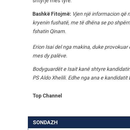
shtyrje mes tyre.
Bashkë Fitojmë:
Vjen një informacion që n
kryenin fushatë, me të dhëna se po shpërn
fshatin Qinam.
Erion Isai del nga makina, duke provokuar 
mes dy palëve.
Bodyguardët e Isait kanë shtyre kandidatin
PS Aldo Xhelili. Edhe nga ana e kandidati
Top Channel
SONDAZH