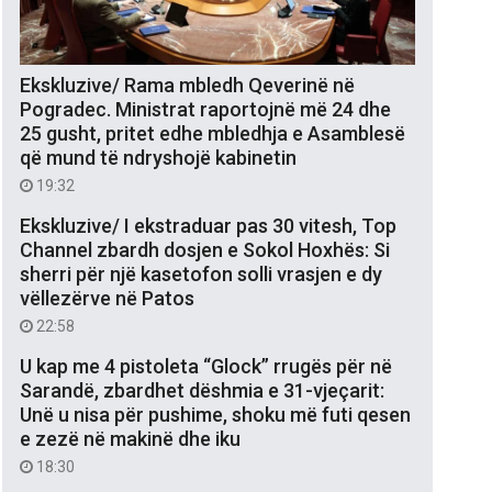
Ekskluzive/ Rama mbledh Qeverinë në
Pogradec. Ministrat raportojnë më 24 dhe
25 gusht, pritet edhe mbledhja e Asamblesë
që mund të ndryshojë kabinetin
19:32
Ekskluzive/ I ekstraduar pas 30 vitesh, Top
Channel zbardh dosjen e Sokol Hoxhës: Si
sherri për një kasetofon solli vrasjen e dy
vëllezërve në Patos
22:58
U kap me 4 pistoleta “Glock” rrugës për në
Sarandë, zbardhet dëshmia e 31-vjeçarit:
Unë u nisa për pushime, shoku më futi qesen
e zezë në makinë dhe iku
18:30