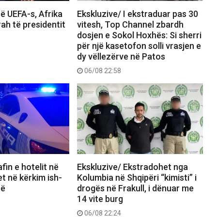
ë UEFA-s, Afrika
Ekskluzive/ I ekstraduar pas 30
rah të presidentit
vitesh, Top Channel zbardh
dosjen e Sokol Hoxhës: Si sherri
për një kasetofon solli vrasjen e
dy vëllezërve në Patos
06/08 22:58
fin e hotelit në
Ekskluzive/ Ekstradohet nga
et në kërkim ish-
Kolumbia në Shqipëri “kimisti” i
së
drogës në Frakull, i dënuar me
14 vite burg
06/08 22:24