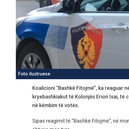
Foto ilustruese
Koalicioni “Bashkë Fitojmë”, ka reaguar n
kryebashkiakut të Kolonjës Erion Isai, të 
në këmbim të votës.
Sipas reagimit të “Bashkë Fitojmë”, në mom