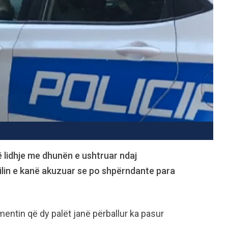
ë lidhje me dhunën e ushtruar ndaj
cilin e kanë akuzuar se po shpërndante para
entin që dy palët janë përballur ka pasur