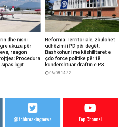
rin dhe nisni
Reforma Territoriale, zbulohet
ngre akuza për
udhëzimi i PD për degët:
reve, reagon
Bashkohuni me këshilltarët e
rojtjes: Procedura
çdo force politike për të
sipas ligjit
kundërshtuar draftin e PS
06/08 14:32
@tchbreakingnews
Top Channel