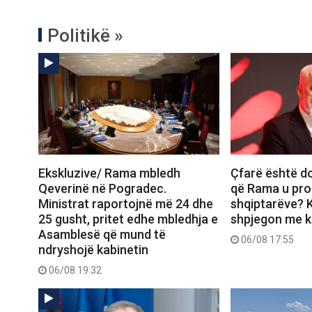
Politikë »
Ekskluzive/ Rama mbledh
Çfarë është d
Qeverinë në Pogradec.
që Rama u pro
Ministrat raportojnë më 24 dhe
shqiptarëve? K
25 gusht, pritet edhe mbledhja e
shpjegon me ka
Asamblesë që mund të
06/08 17:55
ndryshojë kabinetin
06/08 19:32