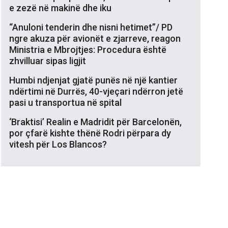
e zezë në makinë dhe iku
“Anuloni tenderin dhe nisni hetimet”/ PD
ngre akuza për avionët e zjarreve, reagon
Ministria e Mbrojtjes: Procedura është
zhvilluar sipas ligjit
Humbi ndjenjat gjatë punës në një kantier
ndërtimi në Durrës, 40-vjeçari ndërron jetë
pasi u transportua në spital
‘Braktisi’ Realin e Madridit për Barcelonën,
por çfarë kishte thënë Rodri përpara dy
vitesh për Los Blancos?