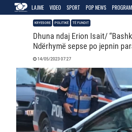
LAJME
VIDEO
SPORT
POP NEWS
PROGRAM
KRYESORE
POLITIKË
TË FUNDIT
Dhuna ndaj Erion Isait/ “Bash
Ndërhymë sepse po jepnin par
14/05/2023 07:27