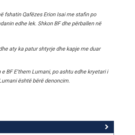
ë fshatin Qafëzes Erion Isai me stafin po
danin edhe lek. Shkon BF dhe përballen në
dhe aty ka patur shtyrje dhe kapje me duar
 e BF E’them Lumani, po ashtu edhe kryetari i
t Lumani është bërë denoncim.