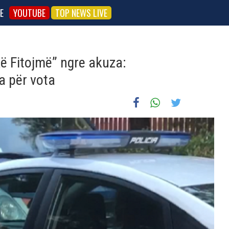
E
YOUTUBE
TOP NEWS LIVE
kë Fitojmë” ngre akuza:
a për vota