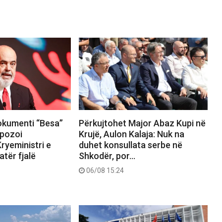
okumenti “Besa”
Përkujtohet Major Abaz Kupi në
pozoi
Krujë, Aulon Kalaja: Nuk na
ryeministri e
duhet konsullata serbe në
tër fjalë
Shkodër, por…
06/08 15:24