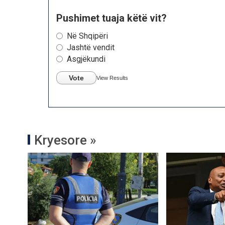
Pushimet tuaja këtë vit?
Në Shqipëri
Jashtë vendit
Asgjëkundi
Vote
View Results
Kryesore »