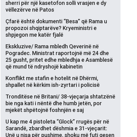
sherri për një kasetofon solli vrasjen e dy
vëllezërve në Patos
Çfarë është dokumenti “Besa” që Rama u
propozoi shqiptarëve? Kryeministri e
shpjegon me katër fjalë
Ekskluzive/ Rama mbledh Qeverinë në
Pogradec. Ministrat raportojnë më 24 dhe
25 gusht, pritet edhe mbledhja e Asamblesë
që mund të ndryshojë kabinetin
Konflikt me stafin e hotelit në Dhërmi,
shpallet në kërkim ish-zyrtari i policisë
Tronditëse në Britani/ 38-vjeçarja shtatzënë
bie nga kati i nëntë dhe humb jetën, por
mjekët shpëtojnë foshnjën e saj
U kap me 4 pistoleta “Glock” rrugës për në
Sarandë, zbardhet dëshmia e 31-vjeçarit:
Unë u nisa për pushime, shoku më futi qesen