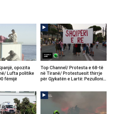
panjë, opozita
Top Channel/ Protesta e 68-të
në/ Lufta politike
në Tiranë/ Protestuesit thirrje
00 fëmijë
për Gjykatën e Lartë: Pezulloni…