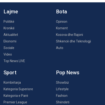
Lajme
Bota
Politikë
Opinion
Kronikë
Koment
Aktualitet
Kosova dhe Rajoni
Ekonomi
Shkencë dhe Teknologji
Sociale
Auto
Video
Top News LIVE
Sport
Pop News
Kombëtarja
Showbiz
Kategoria Superiore
Lifestyle
Kategoria e Parë
Fashion
Premier League
Shëndeti