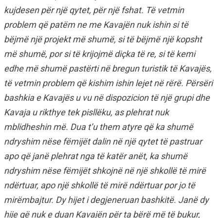
kujdesen për një qytet, për një fshat. Të vetmin
problem që patëm ne me Kavajën nuk ishin si të
bëjmë një projekt më shumë, si të bëjmë një kopsht
më shumë, por si të krijojmë diçka të re, si të kemi
edhe më shumë pastërti në bregun turistik të Kavajës,
të vetmin problem që kishim ishin lejet në rërë. Përsëri
bashkia e Kavajës u vu në dispozicion të një grupi dhe
Kavaja u rikthye tek pisllëku, as plehrat nuk
mblidheshin më. Dua t’u them atyre që ka shumë
ndryshim nëse fëmijët dalin në një qytet të pastruar
apo që janë plehrat nga të katër anët, ka shumë
ndryshim nëse fëmijët shkojnë në një shkollë të mirë
ndërtuar, apo një shkollë të mirë ndërtuar por jo të
mirëmbajtur. Dy hijet i degjeneruan bashkitë. Janë dy
hije që nuk e duan Kavajën për ta bërë më të bukur,