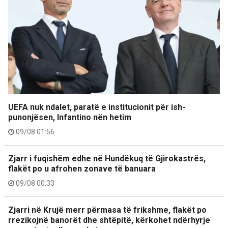
UEFA nuk ndalet, paratë e institucionit për ish-
punonjësen, Infantino nën hetim
09/08 01:56
Zjarr i fuqishëm edhe në Hundëkuq të Gjirokastrës,
flakët po u afrohen zonave të banuara
09/08 00:33
Zjarri në Krujë merr përmasa të frikshme, flakët po
rrezikojnë banorët dhe shtëpitë, kërkohet ndërhyrje