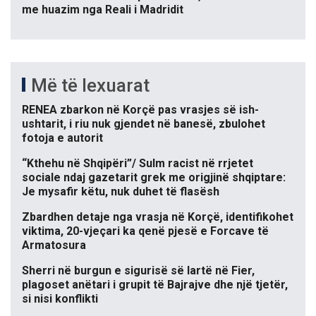
me huazim nga Reali i Madridit
Më të lexuarat
RENEA zbarkon në Korçë pas vrasjes së ish-
ushtarit, i riu nuk gjendet në banesë, zbulohet
fotoja e autorit
“Kthehu në Shqipëri”/ Sulm racist në rrjetet
sociale ndaj gazetarit grek me origjinë shqiptare:
Je mysafir këtu, nuk duhet të flasësh
Zbardhen detaje nga vrasja në Korçë, identifikohet
viktima, 20-vjeçari ka qenë pjesë e Forcave të
Armatosura
Sherri në burgun e sigurisë së lartë në Fier,
plagoset anëtari i grupit të Bajrajve dhe një tjetër,
si nisi konflikti