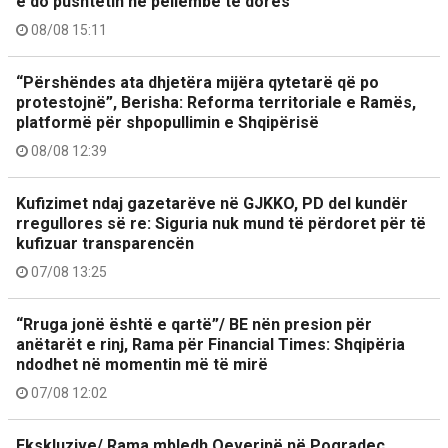
e do pushtetin në pëllëmbë të dorës
08/08 15:11
“Përshëndes ata dhjetëra mijëra qytetarë që po
protestojnë”, Berisha: Reforma territoriale e Ramës,
platformë për shpopullimin e Shqipërisë
08/08 12:39
Kufizimet ndaj gazetarëve në GJKKO, PD del kundër
rregullores së re: Siguria nuk mund të përdoret për të
kufizuar transparencën
07/08 13:25
“Rruga jonë është e qartë”/ BE nën presion për
anëtarët e rinj, Rama për Financial Times: Shqipëria
ndodhet në momentin më të mirë
07/08 12:02
Ekskluzive/ Rama mbledh Qeverinë në Pogradec.