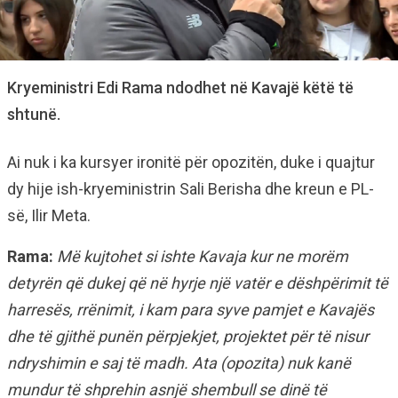
Kryeministri Edi Rama ndodhet në Kavajë këtë të
shtunë.
Ai nuk i ka kursyer ironitë për opozitën, duke i quajtur
dy hije ish-kryeministrin Sali Berisha dhe kreun e PL-
së, Ilir Meta.
Rama:
Më kujtohet si ishte Kavaja kur ne morëm
detyrën që dukej që në hyrje një vatër e dëshpërimit të
harresës, rrënimit, i kam para syve pamjet e Kavajës
dhe të gjithë punën përpjekjet, projektet për të nisur
ndryshimin e saj të madh. Ata (opozita) nuk kanë
mundur të shprehin asnjë shembull se dinë të