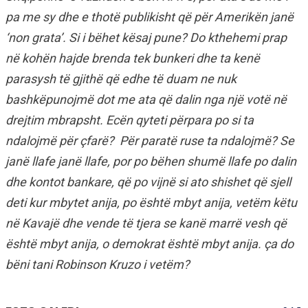
pa me sy dhe e thotë publikisht që për Amerikën janë
‘non grata’. Si i bëhet kësaj pune? Do kthehemi prap
në kohën hajde brenda tek bunkeri dhe ta kenë
parasysh të gjithë që edhe të duam ne nuk
bashkëpunojmë dot me ata që dalin nga një votë në
drejtim mbrapsht. Ecën qyteti përpara po si ta
ndalojmë për çfarë? Për paratë ruse ta ndalojmë? Se
janë llafe janë llafe, por po bëhen shumë llafe po dalin
dhe kontot bankare, që po vijnë si ato shishet që sjell
deti kur mbytet anija, po është mbyt anija, vetëm këtu
në Kavajë dhe vende të tjera se kanë marrë vesh që
është mbyt anija, o demokrat është mbyt anija. ça do
bëni tani Robinson Kruzo i vetëm?