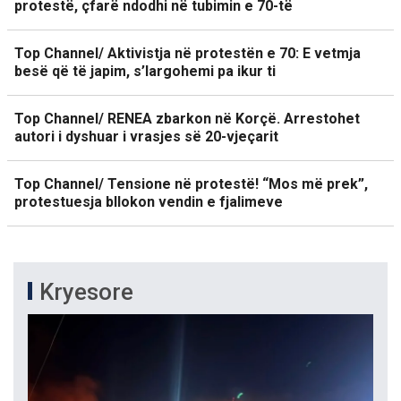
protestë, çfarë ndodhi në tubimin e 70-të
Top Channel/ Aktivistja në protestën e 70: E vetmja
besë që të japim, s’largohemi pa ikur ti
Top Channel/ RENEA zbarkon në Korçë. Arrestohet
autori i dyshuar i vrasjes së 20-vjeçarit
Top Channel/ Tensione në protestë! “Mos më prek”,
protestuesja bllokon vendin e fjalimeve
Kryesore