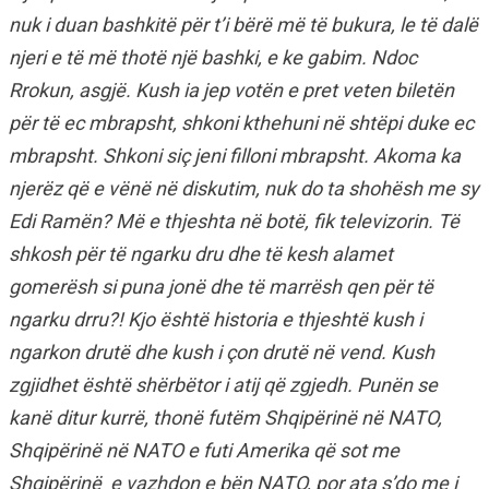
nuk i duan bashkitë për t’i bërë më të bukura, le të dalë
njeri e të më thotë një bashki, e ke gabim. Ndoc
Rrokun, asgjë. Kush ia jep votën e pret veten biletën
për të ec mbrapsht, shkoni kthehuni në shtëpi duke ec
mbrapsht. Shkoni siç jeni filloni mbrapsht. Akoma ka
njerëz që e vënë në diskutim, nuk do ta shohësh me sy
Edi Ramën? Më e thjeshta në botë, fik televizorin. Të
shkosh për të ngarku dru dhe të kesh alamet
gomerësh si puna jonë dhe të marrësh qen për të
ngarku drru?! Kjo është historia e thjeshtë kush i
ngarkon drutë dhe kush i çon drutë në vend. Kush
zgjidhet është shërbëtor i atij që zgjedh. Punën se
kanë ditur kurrë, thonë futëm Shqipërinë në NATO,
Shqipërinë në NATO e futi Amerika që sot me
Shqipërinë e vazhdon e bën NATO, por ata s’do me i