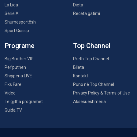
La Liga
Dieta
Serie A
Receta gatimi
Shumësportësh
Sport Gossip
Programe
Top Channel
Big Brother VIP
Rreth Top Channel
Për’puthen
Bileta
Shqipëria LIVE
Kontakt
Fiks Fare
Puno në Top Channel
Video
Privacy Policy & Terms of Use
Të gjitha programet
Aksesueshmëria
Guida TV