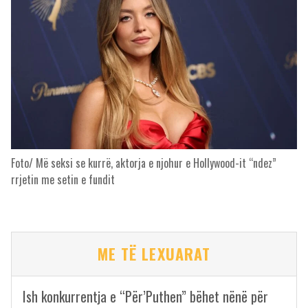
Foto/ Më seksi se kurrë, aktorja e njohur e Hollywood-it “ndez”
rrjetin me setin e fundit
ME TË LEXUARAT
Ish konkurrentja e “Për’Puthen” bëhet nënë për