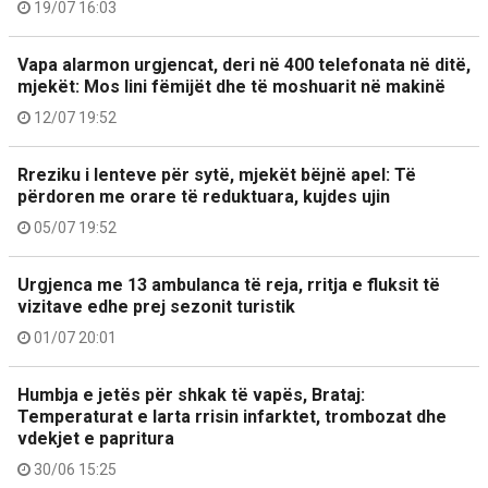
19/07 16:03
Vapa alarmon urgjencat, deri në 400 telefonata në ditë,
mjekët: Mos lini fëmijët dhe të moshuarit në makinë
12/07 19:52
Rreziku i lenteve për sytë, mjekët bëjnë apel: Të
përdoren me orare të reduktuara, kujdes ujin
05/07 19:52
Urgjenca me 13 ambulanca të reja, rritja e fluksit të
vizitave edhe prej sezonit turistik
01/07 20:01
Humbja e jetës për shkak të vapës, Brataj:
Temperaturat e larta rrisin infarktet, trombozat dhe
vdekjet e papritura
30/06 15:25