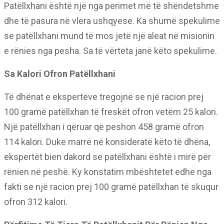
Patëllxhani është një nga perimet më të shëndetshme
dhe të pasura në vlera ushqyese. Ka shumë spekulime
se patëllxhani mund të mos jetë një aleat në misionin
e rënies nga pesha. Sa të vërteta janë këto spekulime.
Sa Kalori Ofron Patëllxhani
Të dhënat e ekspertëve tregojnë se një racion prej
100 gramë patëllxhan të freskët ofron vetëm 25 kalori.
Një patëllxhan i qëruar që peshon 458 gramë ofron
114 kalori. Duke marrë në konsideratë këto të dhëna,
ekspertët bien dakord se patëllxhani është i mirë për
rënien në peshë. Ky konstatim mbështetet edhe nga
fakti se një racion prej 100 gramë patëllxhan të skuqur
ofron 312 kalori.