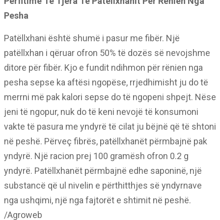
Përfitime Të Tjera Të Patëllxhanit Për Rënien Nga
Pesha
Patëllxhani është shumë i pasur me fibër. Një
patëllxhan i qëruar ofron 50% të dozës së nevojshme
ditore për fibër. Kjo e fundit ndihmon për rënien nga
pesha sepse ka aftësi ngopëse, rrjedhimisht ju do të
merrni më pak kalori sepse do të ngopeni shpejt. Nëse
jeni të ngopur, nuk do të keni nevojë të konsumoni
vakte të pasura me yndyrë të cilat ju bëjnë që të shtoni
në peshë. Përveç fibrës, patëllxhanët përmbajnë pak
yndyrë. Një racion prej 100 gramësh ofron 0.2 g
yndyrë. Patëllxhanët përmbajnë edhe saponinë, një
substancë që ul nivelin e përthitthjes së yndyrnave
nga ushqimi, një nga fajtorët e shtimit në peshë.
/Agroweb