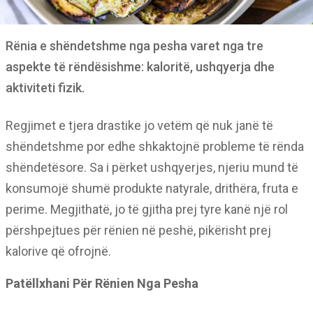
Rënia e shëndetshme nga pesha varet nga tre
aspekte të rëndësishme: kaloritë, ushqyerja dhe
aktiviteti fizik.
Regjimet e tjera drastike jo vetëm që nuk janë të
shëndetshme por edhe shkaktojnë probleme të rënda
shëndetësore. Sa i përket ushqyerjes, njeriu mund të
konsumojë shumë produkte natyrale, drithëra, fruta e
perime. Megjithatë, jo të gjitha prej tyre kanë një rol
përshpejtues për rënien në peshë, pikërisht prej
kalorive që ofrojnë.
Patëllxhani Për Rënien Nga Pesha