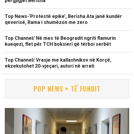
përgjigjet Berisha
Top News-‘Protestë epike’, Berisha Ata janë kundër
qeverisë, Rama i shumëzon me zero
Top Channel/ Në mes të Beogradit ngriti flamurin
kueqezi, flet për TCH boksieri që tërboi serbët
Top Channel/ Vrasje me kallashnikov në Korçë,
ekzekutohet 20-vjeçari, autori në arrati
POP NEWS • TË FUNDIT