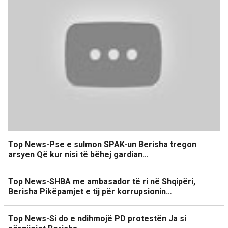
Top News-Pse e sulmon SPAK-un Berisha tregon
arsyen Që kur nisi të bëhej gardian…
Top News-SHBA me ambasador të ri në Shqipëri,
Berisha Pikëpamjet e tij për korrupsionin…
Top News-Si do e ndihmojë PD protestën Ja si