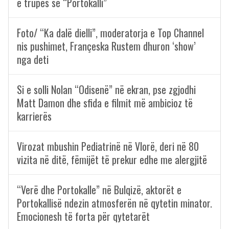
e trupës së “Portokalli”
Foto/ “Ka dalë dielli”, moderatorja e Top Channel
nis pushimet, Françeska Rustem dhuron ‘show’
nga deti
Si e solli Nolan “Odisenë” në ekran, pse zgjodhi
Matt Damon dhe sfida e filmit më ambicioz të
karrierës
Virozat mbushin Pediatrinë në Vlorë, deri në 80
vizita në ditë, fëmijët të prekur edhe me alergjitë
“Verë dhe Portokalle” në Bulqizë, aktorët e
Portokallisë ndezin atmosferën në qytetin minator.
Emocionesh të forta për qytetarët