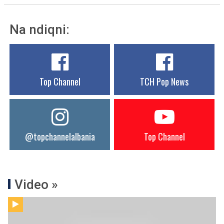
Na ndiqni:
Top Channel
TCH Pop News
@topchannelalbania
Top Channel
Video »