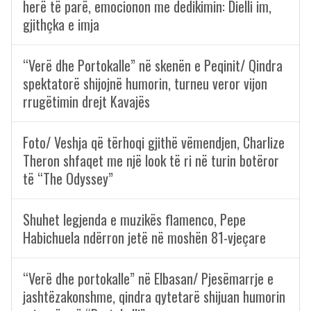
herë të parë, emocionon me dedikimin: Dielli im,
gjithçka e imja
“Verë dhe Portokalle” në skenën e Peqinit/ Qindra
spektatorë shijojnë humorin, turneu veror vijon
rrugëtimin drejt Kavajës
Foto/ Veshja që tërhoqi gjithë vëmendjen, Charlize
Theron shfaqet me një look të ri në turin botëror
të “The Odyssey”
Shuhet legjenda e muzikës flamenco, Pepe
Habichuela ndërron jetë në moshën 81-vjeçare
“Verë dhe portokalle” në Elbasan/ Pjesëmarrje e
jashtëzakonshme, qindra qytetarë shijuan humorin