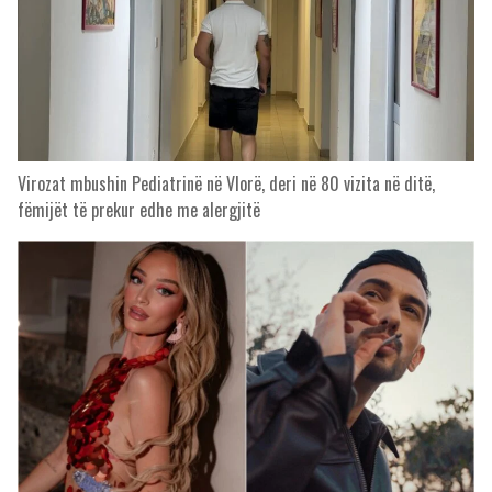
Virozat mbushin Pediatrinë në Vlorë, deri në 80 vizita në ditë,
fëmijët të prekur edhe me alergjitë