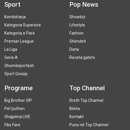
Sport
Pop News
Kombëtarja
Showbiz
Kategoria Superiore
Lifestyle
Kategoria e Parë
Fashion
Premier League
Shëndeti
La Liga
Dieta
Serie A
Receta gatimi
Shumësportësh
Sport Gossip
Programe
Top Channel
Big Brother VIP
Rreth Top Channel
Për’puthen
Bileta
Shqipëria LIVE
Kontakt
Fiks Fare
Puno në Top Channel