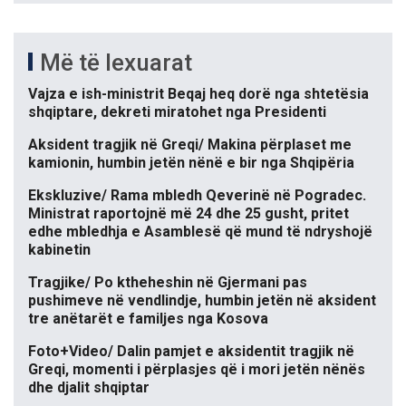
Më të lexuarat
Vajza e ish-ministrit Beqaj heq dorë nga shtetësia
shqiptare, dekreti miratohet nga Presidenti
Aksident tragjik në Greqi/ Makina përplaset me
kamionin, humbin jetën nënë e bir nga Shqipëria
Ekskluzive/ Rama mbledh Qeverinë në Pogradec.
Ministrat raportojnë më 24 dhe 25 gusht, pritet
edhe mbledhja e Asamblesë që mund të ndryshojë
kabinetin
Tragjike/ Po ktheheshin në Gjermani pas
pushimeve në vendlindje, humbin jetën në aksident
tre anëtarët e familjes nga Kosova
Foto+Video/ Dalin pamjet e aksidentit tragjik në
Greqi, momenti i përplasjes që i mori jetën nënës
dhe djalit shqiptar