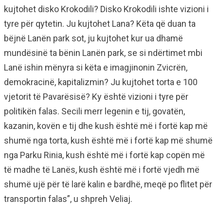
kujtohet disko Krokodili? Disko Krokodili ishte vizioni i
tyre për qytetin. Ju kujtohet Lana? Këta që duan ta
bëjnë Lanën park sot, ju kujtohet kur ua dhamë
mundësinë ta bënin Lanën park, se si ndërtimet mbi
Lanë ishin mënyra si këta e imagjinonin Zvicrën,
demokracinë, kapitalizmin? Ju kujtohet torta e 100
vjetorit të Pavarësisë? Ky është vizioni i tyre për
politikën falas. Secili merr legenin e tij, govatën,
kazanin, kovën e tij dhe kush është më i fortë kap më
shumë nga torta, kush është më i fortë kap më shumë
nga Parku Rinia, kush është më i fortë kap copën më
të madhe të Lanës, kush është më i fortë vjedh më
shumë ujë për të larë kalin e bardhë, meqë po flitet për
transportin falas”, u shpreh Veliaj.