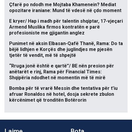
Çfarë po ndodh me Mojtaba Khamenein? Mediat
opozitare iraniane: Mund të vdesë në çdo moment
E kryer/ Hap i madh për talentin shqiptar, 17-vjeçari
Armend Muslika firmos kontratën e parë
profesioniste me gjigantin anglez
Punimet në aksin Elbasan-Qafë Thanë, Rama: Do ta
bëjë lidhjen e Korçës dhe juglindjes me pjesën
tjetër të vendit, më të shpejtë
“Rruga jonë është e qartë”/ BE nën presion për
anëtarët e rinj, Rama për Financial Times:
Shqipëria ndodhet në momentin më të mirë
Bomba për të vrarë Messin dhe tentativa për t’iu
afruar Ronaldos në hotel, dosja sekrete zbulon
kërcënimet që tronditën Botërorin
Lajme
Bota