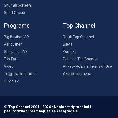
Shumësportësh
Sport Gossip
Programe
Top Channel
Big Brother VIP
Rreth Top Channel
Për’puthen
Bileta
Shqipëria LIVE
Kontakt
Fiks Fare
Puno në Top Channel
Video
Privacy Policy & Terms of Use
Të gjitha programet
Aksesueshmëria
Guida TV
© Top Channel 2001 - 2026 • Ndalohet riprodhimi i
paautorizuar i përmbajtjes së kësaj faqeje.