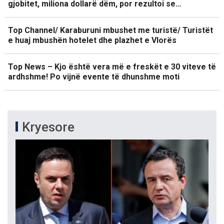
gjobitet, miliona dollarë dëm, por rezultoi se…
Top Channel/ Karaburuni mbushet me turistë/ Turistët
e huaj mbushën hotelet dhe plazhet e Vlorës
Top News – Kjo është vera më e freskët e 30 viteve të
ardhshme! Po vijnë evente të dhunshme moti
Kryesore