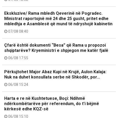
Ekskluzive/ Rama mbledh Qeverinë në Pogradec.
Ministrat raportojnë më 24 dhe 25 gusht, pritet edhe
mbledhja e Asamblesë që mund të ndryshojë kabinetin
07/08 08:40
Çfarë është dokumenti “Besa” që Rama u propozoi
shqiptarëve? Kryeministri e shpjegon me katër fjalë
06/08 17:55
Përkujtohet Major Abaz Kupi në Krujë, Aulon Kalaja:
Nuk na duhet konsullata serbe në Shkodër, por…
06/08 15:24
Harta e re në Kushtetuese, Boçi: Ndihmë
ndërkombëtarëve për referendum, do t’i bëjmë
kërkesë edhe KQZ-së
06/08 15:10