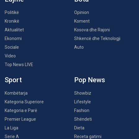
Politikë
Opinion
Kronikë
Koment
Aktualitet
Kosova dhe Rajoni
Ekonomi
Shkencë dhe Teknologji
Sociale
Auto
Video
Top News LIVE
Sport
Pop News
Kombëtarja
Showbiz
Kategoria Superiore
Lifestyle
Kategoria e Parë
Fashion
Premier League
Shëndeti
La Liga
Dieta
Serie A
Receta gatimi