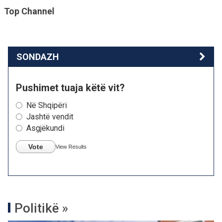
Top Channel
SONDAZH
Pushimet tuaja këtë vit?
Në Shqipëri
Jashtë vendit
Asgjëkundi
Vote
View Results
Politikë »