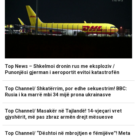
Top News – Shkelmoi dronin rus me eksploziv /
Punonjësi gjerman i aeroportit evitoi katastrofën
Top Channel/ Shkatërrim, por edhe sekuestrim! BBC:
Rusia i ka marrë mbi 34 mijë prona ukrainasve
Top Channel/ Masakër në Tajlandë! 14-vjeçari vret
gjyshërit, më pas zbraz armën drejt mësuesve
Top Channel/ “Dështoi në mbrojtjen e fëmijëve”! Meta