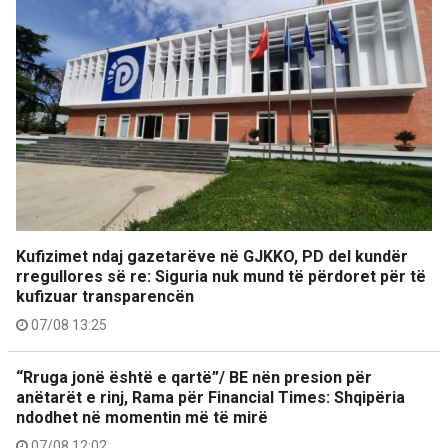
Kufizimet ndaj gazetarëve në GJKKO, PD del kundër
rregullores së re: Siguria nuk mund të përdoret për të
kufizuar transparencën
07/08 13:25
“Rruga jonë është e qartë”/ BE nën presion për
anëtarët e rinj, Rama për Financial Times: Shqipëria
ndodhet në momentin më të mirë
07/08 12:02