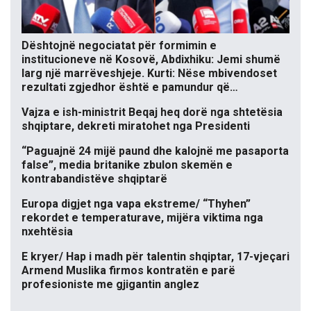
Dështojnë negociatat për formimin e
institucioneve në Kosovë, Abdixhiku: Jemi shumë
larg një marrëveshjeje. Kurti: Nëse mbivendoset
rezultati zgjedhor është e pamundur që…
Vajza e ish-ministrit Beqaj heq dorë nga shtetësia
shqiptare, dekreti miratohet nga Presidenti
“Paguajnë 24 mijë paund dhe kalojnë me pasaporta
false”, media britanike zbulon skemën e
kontrabandistëve shqiptarë
Europa digjet nga vapa ekstreme/ “Thyhen”
rekordet e temperaturave, mijëra viktima nga
nxehtësia
E kryer/ Hap i madh për talentin shqiptar, 17-vjeçari
Armend Muslika firmos kontratën e parë
profesioniste me gjigantin anglez