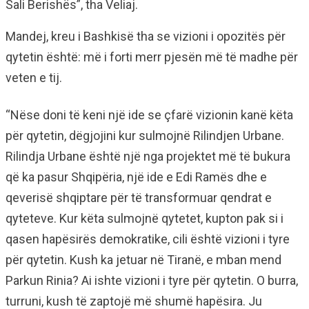
Sali Berishës”, tha Veliaj.
Mandej, kreu i Bashkisë tha se vizioni i opozitës për
qytetin është: më i forti merr pjesën më të madhe për
veten e tij.
“Nëse doni të keni një ide se çfarë vizionin kanë këta
për qytetin, dëgjojini kur sulmojnë Rilindjen Urbane.
Rilindja Urbane është një nga projektet më të bukura
që ka pasur Shqipëria, një ide e Edi Ramës dhe e
qeverisë shqiptare për të transformuar qendrat e
qyteteve. Kur këta sulmojnë qytetet, kupton pak si i
qasen hapësirës demokratike, cili është vizioni i tyre
për qytetin. Kush ka jetuar në Tiranë, e mban mend
Parkun Rinia? Ai ishte vizioni i tyre për qytetin. O burra,
turruni, kush të zaptojë më shumë hapësira. Ju