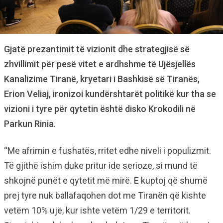
Gjatë prezantimit të vizionit dhe strategjisë së
zhvillimit për pesë vitet e ardhshme të Ujësjellës
Kanalizime Tiranë, kryetari i Bashkisë së Tiranës,
Erion Veliaj, ironizoi kundërshtarët politikë kur tha se
vizioni i tyre për qytetin është disko Krokodili në
Parkun Rinia.
“Me afrimin e fushatës, rritet edhe niveli i populizmit.
Të gjithë ishim duke pritur ide serioze, si mund të
shkojnë punët e qytetit më mirë. E kuptoj që shumë
prej tyre nuk ballafaqohen dot me Tiranën që kishte
vetëm 10% ujë, kur ishte vetëm 1/29 e territorit.