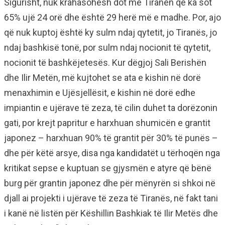
Sigurisht, nuk krahasohesh dot me Tiranën që ka sot
65% ujë 24 orë dhe është 29 herë më e madhe. Por, ajo
që nuk kuptoj është ky sulm ndaj qytetit, jo Tiranës, jo
ndaj bashkisë tonë, por sulm ndaj nocionit të qytetit,
nocionit të bashkëjetesës. Kur dëgjoj Sali Berishën
dhe Ilir Metën, më kujtohet se ata e kishin në dorë
menaxhimin e Ujësjellësit, e kishin në dorë edhe
impiantin e ujërave të zeza, të cilin duhet ta dorëzonin
gati, por krejt papritur e harxhuan shumicën e grantit
japonez – harxhuan 90% të grantit për 30% të punës –
dhe për këtë arsye, disa nga kandidatët u tërhoqën nga
kritikat sepse e kuptuan se gjysmën e atyre që bënë
burg për grantin japonez dhe për mënyrën si shkoi në
djall ai projekti i ujërave të zeza të Tiranës, në fakt tani
i kanë në listën për Këshillin Bashkiak të Ilir Metës dhe