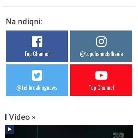
Na ndiqni:
Top Channel
@topchannelalbania
@tchbreakingnews
Top Channel
Video »