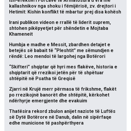
Ish-efektivi i Forcave të Armatosura u vra me
kallashnikov nga shoku i fëmijërisë, zv. drejtori i
Hetimit: Kishin konflikt të mbartur prej disa kohësh
Irani publikon videon e rrallë të liderit suprem,
shtohen pikëpyetjet për shëndetin e Mojtaba
Khameneit
Humbja e madhe e Messit, zbardhen detajet e
betejës së babait të “Pleshtit” me sëmundjen e
rëndë: Leo mendoi të largohej nga Botërori
“Skifteri” shqiptar që hyri mes flakëve, historia e
shqiptarit që rrezikoi jetën për të shpëtuar
shtëpitë në Psatha të Greqisë
Zjarri në Krujë merr përmasa të frikshme, flakët
po rrezikojnë banorët dhe shtëpitë, kërkohet
ndërhyrje emergjente dhe evakuim
Thatësira rekord zbulon anijet naziste të Luftës
së Dytë Botërore në Danub, dalin në sipërfaqe
edhe municione të pashpërthyera