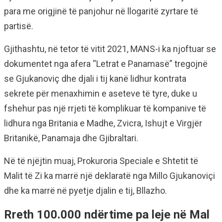
para me origjinë të panjohur në llogaritë zyrtare të
partisë.
Gjithashtu, në tetor të vitit 2021, MANS-i ka njoftuar se
dokumentet nga afera “Letrat e Panamasë” tregojnë
se Gjukanoviç dhe djali i tij kanë lidhur kontrata
sekrete për menaxhimin e aseteve të tyre, duke u
fshehur pas një rrjeti të komplikuar të kompanive të
lidhura nga Britania e Madhe, Zvicra, Ishujt e Virgjër
Britanikë, Panamaja dhe Gjibraltari.
Në të njëjtin muaj, Prokuroria Speciale e Shtetit të
Malit të Zi ka marrë një deklaratë nga Millo Gjukanoviçi
dhe ka marrë në pyetje djalin e tij, Bllazho.
Rreth 100.000 ndërtime pa leje në Mal