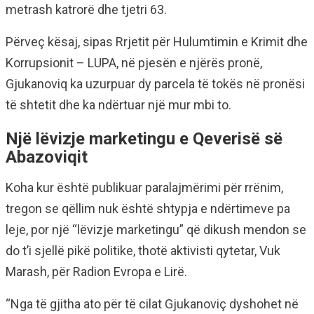
metrash katrorë dhe tjetri 63.
Përveç kësaj, sipas Rrjetit për Hulumtimin e Krimit dhe
Korrupsionit – LUPA, në pjesën e njërës pronë,
Gjukanoviq ka uzurpuar dy parcela të tokës në pronësi
të shtetit dhe ka ndërtuar një mur mbi to.
Një lëvizje marketingu e Qeverisë së
Abazoviqit
Koha kur është publikuar paralajmërimi për rrënim,
tregon se qëllim nuk është shtypja e ndërtimeve pa
leje, por një “lëvizje marketingu” që dikush mendon se
do t’i sjellë pikë politike, thotë aktivisti qytetar, Vuk
Marash, për Radion Evropa e Lirë.
“Nga të gjitha ato për të cilat Gjukanoviç dyshohet në