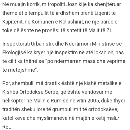
Në muajin korrik, mitropoliti Joanikije ka shenjtëruar
themelet e tempullit të ardhshëm pranë Liqenit të
Kapitenit, në Komunën e Kollashinit, në një parcelë
toke që është në pronësi të shtetit të Malit të Zi.
Inspektorati Urbanistik dhe Ndërtimor i Ministrisë së
Ekologjisë ka kryer një inspektim në atë lokacion, pas
të cilit ka thënë se “po ndërmerren masa dhe veprime
të mëtejshme”.
Por, shembulli më drastik është një kishë metalike e
Kishës Ortodokse Serbe, që është vendosur me
helikopter në Malin e Rumisë në vitin 2005, duke thyer
traditën shekullore të grumbullimit të ortodoksëve,
katolikëve dhe myslimanëve në majën e këtij mali./
REL