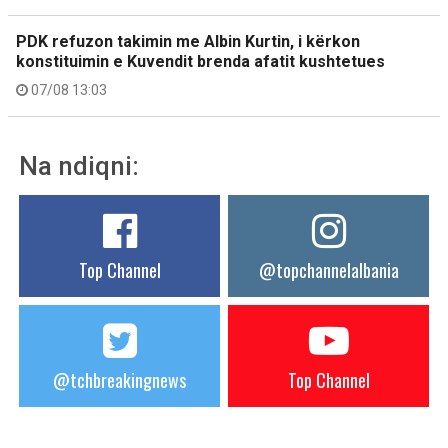
PDK refuzon takimin me Albin Kurtin, i kërkon
konstituimin e Kuvendit brenda afatit kushtetues
07/08 13:03
Na ndiqni:
Top Channel
@topchannelalbania
@tchbreakingnews
Top Channel