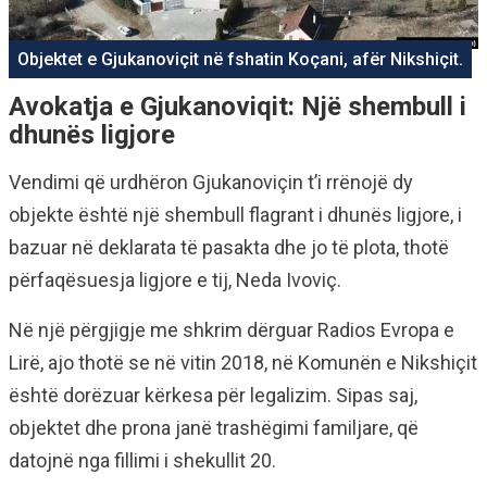
Objektet e Gjukanoviçit në fshatin Koçani, afër Nikshiçit.
Avokatja e Gjukanoviqit: Një shembull i
dhunës ligjore
Vendimi që urdhëron Gjukanoviçin t’i rrënojë dy
objekte është një shembull flagrant i dhunës ligjore, i
bazuar në deklarata të pasakta dhe jo të plota, thotë
përfaqësuesja ligjore e tij, Neda Ivoviç.
Në një përgjigje me shkrim dërguar Radios Evropa e
Lirë, ajo thotë se në vitin 2018, në Komunën e Nikshiçit
është dorëzuar kërkesa për legalizim. Sipas saj,
objektet dhe prona janë trashëgimi familjare, që
datojnë nga fillimi i shekullit 20.