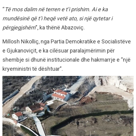
“
Të mos dalim në terren e t’i prishim. Ai e ka
mundësinë që t’i heqë vetë ato, si një qytetar i
përgjegjshëm
”, ka thënë Abazoviç.
Millosh Nikolliç, nga Partia Demokratike e Socialistëve
e Gjukanoviçit, e ka cilësuar paralajmërimin për
shembje si dhunë institucionale dhe hakmarrje e “një
kryeministri të dështuar”.