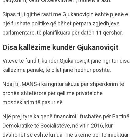
padyshim, këtu ka selektivitet”, thotë Marash.
Sipas tij, i gjithë rasti me Gjukanoviçin është pjesë e
një fushate politike që bëhet përpara zgjedhjeve
parlamentare, të planifikuara për datën 11 qershor.
Disa kallëzime kundër Gjukanoviçit
Viteve të fundit, kundër Gjukanoviçit janë ngritur disa
kallëzime penale, të cilat janë hedhur poshtë.
Ndaj tij, MANS-i ka ngritur akuza për shpërdorim të
pronës shtetërore për qëllime private dhe
mosdeklarim të pasurisë.
Një prej tyre ka qenë financimi i fushatës për Partinë
Demokratike të Socialistëve, në vitin 2016, kur
dyshohet se është krijuar një skemë për të injektuar