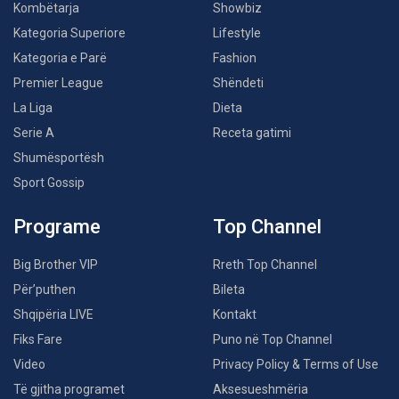
Kombëtarja
Showbiz
Kategoria Superiore
Lifestyle
Kategoria e Parë
Fashion
Premier League
Shëndeti
La Liga
Dieta
Serie A
Receta gatimi
Shumësportësh
Sport Gossip
Programe
Top Channel
Big Brother VIP
Rreth Top Channel
Për’puthen
Bileta
Shqipëria LIVE
Kontakt
Fiks Fare
Puno në Top Channel
Video
Privacy Policy & Terms of Use
Të gjitha programet
Aksesueshmëria