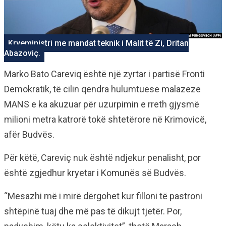
Kryeministri me mandat teknik i Malit të Zi, Dritan
Abazoviç.
Marko Bato Careviq është një zyrtar i partisë Fronti
Demokratik, të cilin qendra hulumtuese malazeze
MANS e ka akuzuar për uzurpimin e rreth gjysmë
milioni metra katrorë tokë shtetërore në Krimovicë,
afër Budvës.
Për këtë, Careviç nuk është ndjekur penalisht, por
është zgjedhur kryetar i Komunës së Budvës.
“Mesazhi më i mirë dërgohet kur filloni të pastroni
shtëpinë tuaj dhe më pas të dikujt tjetër. Por,