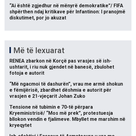
“Ai është zgjedhur në mënyrë demokratike”/ FIFA
shpërthen ndaj kritikave për Infantinon: I pranojmë
diskutimet, por jo akuzat
Më të lexuarat
RENEA zbarkon në Korçë pas vrasjes së ish-
ushtarit, i riu nuk gjendet në banesë, zbulohet
fotoja e autorit
“Më ngacmoi të dashurën”, vrau me armë shokun
e fëmijërisë, zbardhet dëshmia e autorit për
vrasjen e 21-vjeçarit Johan Zuko
Tensione në tubimin e 70-të përpara
Kryeministrisë/ “Mos më prek”, protestuesja
bllokon vendin e fjalimeve. Mbyllet me marshim në
kryeqytet