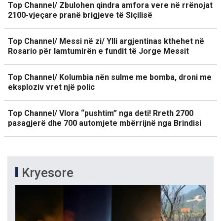
Top Channel/ Zbulohen qindra amfora vere në rrënojat
2100-vjeçare pranë brigjeve të Siçilisë
Top Channel/ Messi në zi/ Ylli argjentinas kthehet në
Rosario për lamtumirën e fundit të Jorge Messit
Top Channel/ Kolumbia nën sulme me bomba, droni me
eksploziv vret një polic
Top Channel/ Vlora “pushtim” nga deti! Rreth 2700
pasagjerë dhe 700 automjete mbërrijnë nga Brindisi
Kryesore