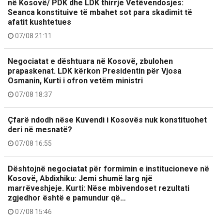
në Kosovë/ PDK dhe LDK thirrje Vetëvendosjes:
Seanca konstituive të mbahet sot para skadimit të
afatit kushtetues
07/08 21:11
Negociatat e dështuara në Kosovë, zbulohen
prapaskenat. LDK kërkon Presidentin për Vjosa
Osmanin, Kurti i ofron vetëm ministri
07/08 18:37
Çfarë ndodh nëse Kuvendi i Kosovës nuk konstituohet
deri në mesnatë?
07/08 16:55
Dështojnë negociatat për formimin e institucioneve në
Kosovë, Abdixhiku: Jemi shumë larg një
marrëveshjeje. Kurti: Nëse mbivendoset rezultati
zgjedhor është e pamundur që…
07/08 15:46