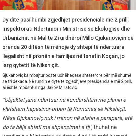
Dy ditë pasi humbi zgjedhjet presidenciale më 2 prill,
Inspektorati Ndërtimor i Ministrisë së Ekologjisë dhe
Urbanizmit në Mal të Zi urdhëroi Millo Gjukanoviçin që
brenda 20 ditësh të rrënojë dy shtëpi të ndërtuara
ilegalisht në pronën e familjes në fshatin Koçan, jo
larg qytetit të Nikshiçit.
Gjukanoviç ka mbajtur poste udhëheqëse shtetërore për më shumë
se tri dekada. Në rundin e dytë të zgjedhjeve presidenciale më 2 prill,
ai është mposhtur nga Jakov Millatoviç.
“Objektet janë ndërtuar në kundërshtim me planin e
vlefshëm hapësinor-urban të Komunës së Nikshiçit.
Nëse Gjukanoviç nuk i rrënon në afatin e paraparë, atë
do ta bëjë shteti me shpenzimet e tij”,
thuhet në