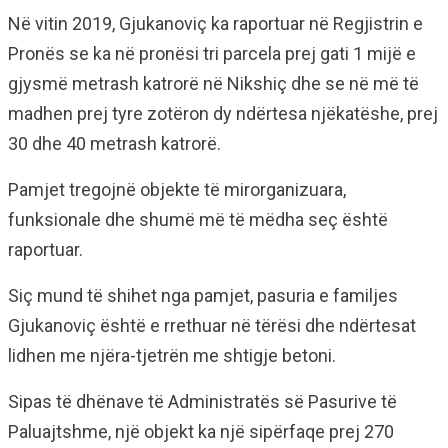
Në vitin 2019, Gjukanoviç ka raportuar në Regjistrin e
Pronës se ka në pronësi tri parcela prej gati 1 mijë e
gjysmë metrash katrorë në Nikshiç dhe se në më të
madhen prej tyre zotëron dy ndërtesa njëkatëshe, prej
30 dhe 40 metrash katrorë.
Pamjet tregojnë objekte të mirorganizuara,
funksionale dhe shumë më të mëdha seç është
raportuar.
Siç mund të shihet nga pamjet, pasuria e familjes
Gjukanoviç është e rrethuar në tërësi dhe ndërtesat
lidhen me njëra-tjetrën me shtigje betoni.
Sipas të dhënave të Administratës së Pasurive të
Paluajtshme, një objekt ka një sipërfaqe prej 270