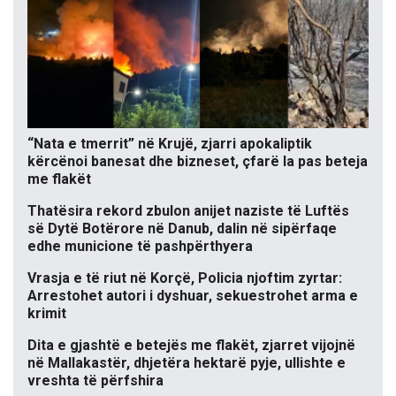
“Nata e tmerrit” në Krujë, zjarri apokaliptik
kërcënoi banesat dhe bizneset, çfarë la pas beteja
me flakët
Thatësira rekord zbulon anijet naziste të Luftës
së Dytë Botërore në Danub, dalin në sipërfaqe
edhe municione të pashpërthyera
Vrasja e të riut në Korçë, Policia njoftim zyrtar:
Arrestohet autori i dyshuar, sekuestrohet arma e
krimit
Dita e gjashtë e betejës me flakët, zjarret vijojnë
në Mallakastër, dhjetëra hektarë pyje, ullishte e
vreshta të përfshira