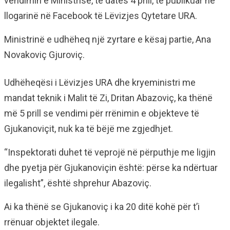
vendimin e Ministrisë, të datës 4 prill, të publikuar në
llogarinë në Facebook të Lëvizjes Qytetare URA.
Ministrinë e udhëheq një zyrtare e kësaj partie, Ana
Novakoviç Gjuroviç.
Udhëheqësi i Lëvizjes URA dhe kryeministri me
mandat teknik i Malit të Zi, Dritan Abazoviç, ka thënë
më 5 prill se vendimi për rrënimin e objekteve të
Gjukanoviçit, nuk ka të bëjë me zgjedhjet.
“Inspektorati duhet të veprojë në përputhje me ligjin
dhe pyetja për Gjukanoviçin është: përse ka ndërtuar
ilegalisht”, është shprehur Abazoviç.
Ai ka thënë se Gjukanoviç i ka 20 ditë kohë për t’i
rrënuar objektet ilegale.