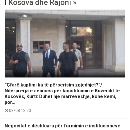
Kosova dhe Rajoni »
“Çfarë kuptimi ka të përsërisim zgjedhjet?”/
Ndërprerja e seancës për konstituimin e Kuvendit të
Kosovës, Kurti: Duhet një marrëveshje, kohë kemi,
por…
08/08 13:20
Negocitat e dështuara për formimin e institucioneve