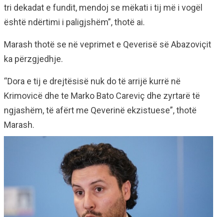
tri dekadat e fundit, mendoj se mëkati i tij më i vogël
është ndërtimi i paligjshëm”, thotë ai.
Marash thotë se në veprimet e Qeverisë së Abazoviçit
ka përzgjedhje.
“Dora e tij e drejtësisë nuk do të arrijë kurrë në
Krimovicë dhe te Marko Bato Careviç dhe zyrtarë të
ngjashëm, të afërt me Qeverinë ekzistuese”, thotë
Marash.