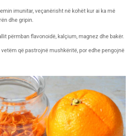
temin imunitar, veçanërisht në kohët kur ai ka më
ën dhe gripin.
allit përmban flavonoidë, kalçium, magnez dhe bakër.
jo vetëm që pastrojnë mushkëritë, por edhe pengojnë