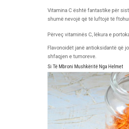
Vitamina C është fantastike për sis
shumë nevojë që të luftojë të ftohur
Përveç vitaminës C, lëkura e portok
Flavonoidët janë antioksidantë që 
shfaqjen e tumoreve.
Si Të Mbroni Mushkëritë Nga Helmet