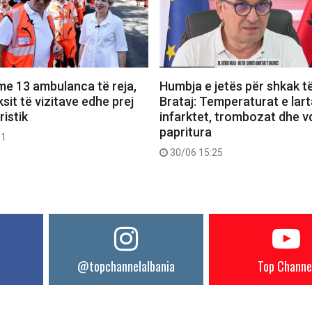
me 13 ambulanca të reja,
Humbja e jetës për shkak t
uksit të vizitave edhe prej
Brataj: Temperaturat e larta
ristik
infarktet, trombozat dhe v
papritura
01
30/06 15:25
@topchannelalbania
Top Channe