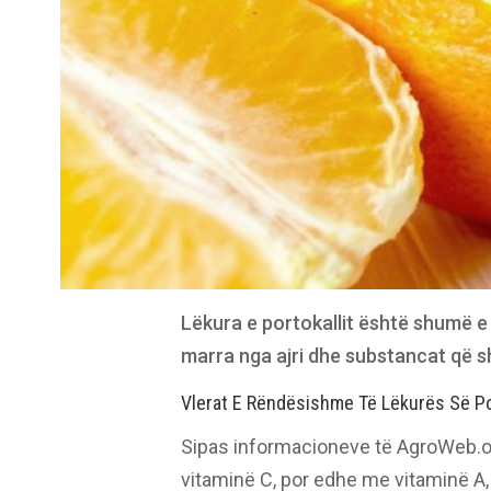
Lëkura e portokallit është shumë e
marra nga ajri dhe substancat që sh
Vlerat E Rëndësishme Të Lëkurës Së Por
Sipas informacioneve të AgroWeb.org
vitaminë C, por edhe me vitaminë A,