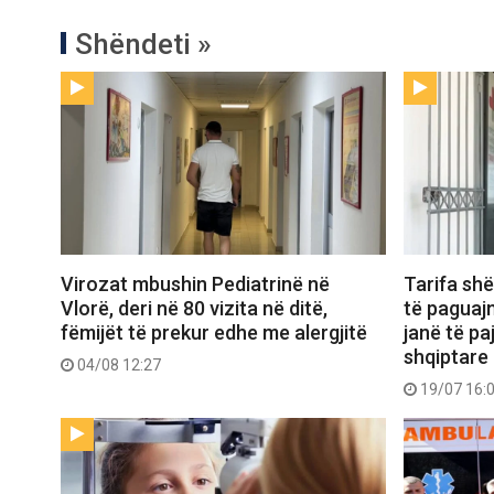
Shëndeti »
Virozat mbushin Pediatrinë në
Tarifa shë
Vlorë, deri në 80 vizita në ditë,
të paguaj
fëmijët të prekur edhe me alergjitë
janë të p
shqiptare
04/08 12:27
19/07 16: