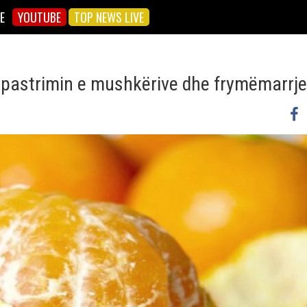
E
YOUTUBE
TOP NEWS LIVE
ër pastrimin e mushkërive dhe frymëmarrj