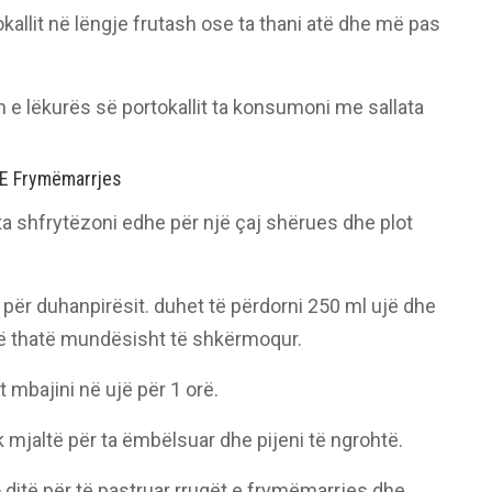
kallit në lëngje frutash ose ta thani atë dhe më pas
 e lëkurës së portokallit ta konsumoni me sallata
t E Frymëmarrjes
ta shfrytëzoni edhe për një çaj shërues dhe plot
për duhanpirësit. duhet të përdorni 250 ml ujë dhe
 të thatë mundësisht të shkërmoqur.
 mbajini në ujë për 1 orë.
k mjaltë për ta ëmbëlsuar dhe pijeni të ngrohtë.
o ditë për të pastruar rrugët e frymëmarrjes dhe