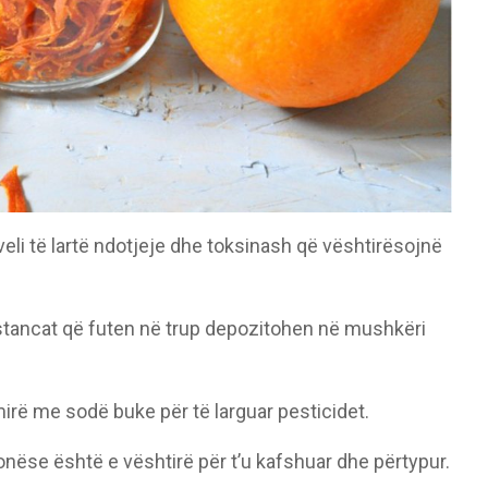
veli të lartë ndotjeje dhe toksinash që vështirësojnë
ubstancat që futen në trup depozitohen në mushkëri
mirë me sodë buke për të larguar pesticidet.
nëse është e vështirë për t’u kafshuar dhe përtypur.