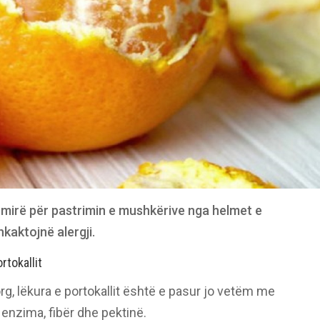
 mirë për pastrimin e mushkërive nga helmet e
kaktojnë alergji.
tokallit
, lëkura e portokallit është e pasur jo vetëm me
 enzima, fibër dhe pektinë.