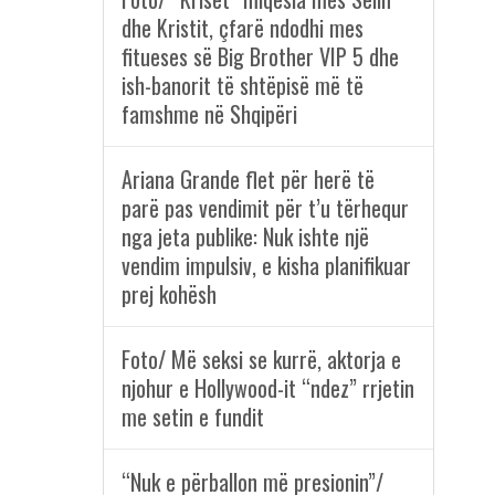
dhe Kristit, çfarë ndodhi mes
fitueses së Big Brother VIP 5 dhe
ish-banorit të shtëpisë më të
famshme në Shqipëri
Ariana Grande flet për herë të
parë pas vendimit për t’u tërhequr
nga jeta publike: Nuk ishte një
vendim impulsiv, e kisha planifikuar
prej kohësh
Foto/ Më seksi se kurrë, aktorja e
njohur e Hollywood-it “ndez” rrjetin
me setin e fundit
“Nuk e përballon më presionin”/