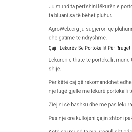
Ju mund ta përfshini lëkurën e porto
ta bluani sa të bëhet pluhur.
AgroWeb.org ju sugjeron që pluhurin
dhe gatime të ndryshme.
Çaji I Lëkurës Së Portokallit Për Rrugë
Lëkurën e thatë të portokallit mund 
shije.
Për këtë çaj që rekomandohet edhe 
një lugë gjelle me lëkurë portokalli
Ziejini së bashku dhe më pas lëkurat
Pas një ore kullojeni çajin shtoni pa
Këtë çaj mund ta pini rregullisht çd