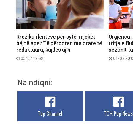
Rreziku i lenteve për sytë, mjekët
Urgjenca 
bëjnë apel: Të përdoren me orare të
rritja e fl
reduktuara, kujdes ujin
sezonit tu
05/07 19:52
01/07 20:
Na ndiqni:
Top Channel
TCH Pop News