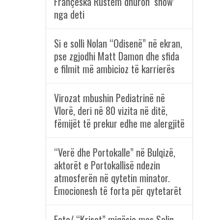
Françeska Rustem dhuron ‘show’
nga deti
Si e solli Nolan “Odisenë” në ekran,
pse zgjodhi Matt Damon dhe sfida
e filmit më ambicioz të karrierës
Virozat mbushin Pediatrinë në
Vlorë, deri në 80 vizita në ditë,
fëmijët të prekur edhe me alergjitë
“Verë dhe Portokalle” në Bulqizë,
aktorët e Portokallisë ndezin
atmosferën në qytetin minator.
Emocionesh të forta për qytetarët
Foto/ “Kriset” miqësia mes Selin