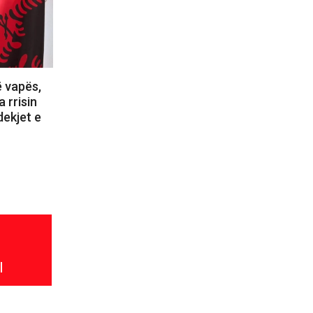
ë vapës,
 rrisin
dekjet e
l