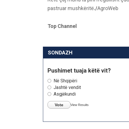
pastruar mushkëritë
./
AgroWeb
Top Channel
SONDAZH
Pushimet tuaja këtë vit?
Në Shqipëri
Jashtë vendit
Asgjëkundi
Vote
View Results