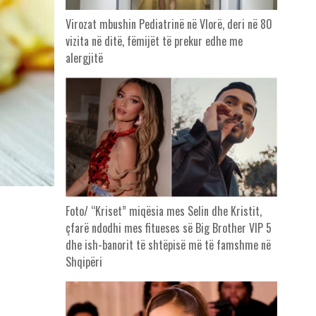
Virozat mbushin Pediatrinë në Vlorë, deri në 80
vizita në ditë, fëmijët të prekur edhe me
alergjitë
Foto/ “Kriset” miqësia mes Selin dhe Kristit,
çfarë ndodhi mes fitueses së Big Brother VIP 5
dhe ish-banorit të shtëpisë më të famshme në
Shqipëri