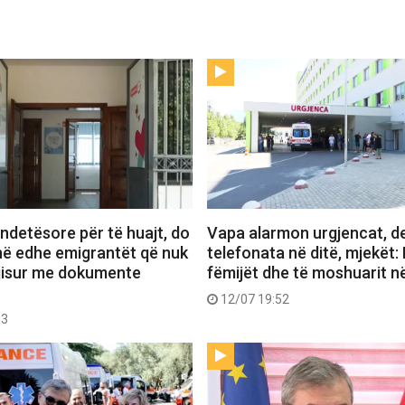
ndetësore për të huajt, do
Vapa alarmon urgjencat, de
në edhe emigrantët që nuk
telefonata në ditë, mjekët: 
ajisur me dokumente
fëmijët dhe të moshuarit n
12/07 19:52
03