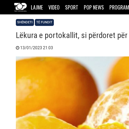
LAJME
VIDEO
SPORT
POP NEWS
PROGRAM
SHËNDETI
TË FUNDIT
Lëkura e portokallit, si përdoret p
13/01/2023 21:03