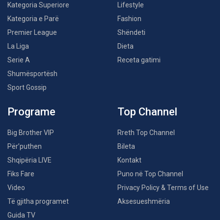
Kategoria Superiore
Lifestyle
Kategoria e Parë
Fashion
Premier League
Shëndeti
La Liga
Dieta
Serie A
Receta gatimi
Shumësportësh
Sport Gossip
Programe
Top Channel
Big Brother VIP
Rreth Top Channel
Për’puthen
Bileta
Shqipëria LIVE
Kontakt
Fiks Fare
Puno në Top Channel
Video
Privacy Policy & Terms of Use
Të gjitha programet
Aksesueshmëria
Guida TV