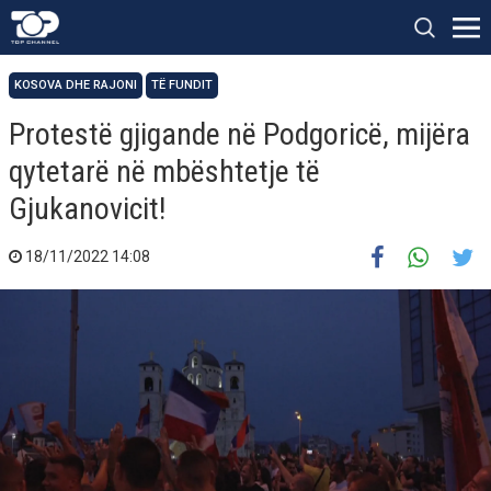
KOSOVA DHE RAJONI
TË FUNDIT
Protestë gjigande në Podgoricë, mijëra
qytetarë në mbështetje të
Gjukanovicit!
18/11/2022 14:08