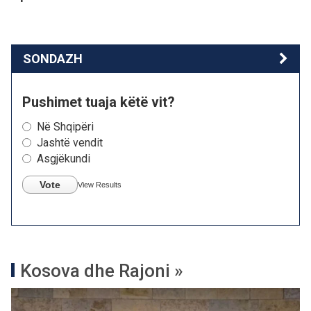
SONDAZH
Pushimet tuaja këtë vit?
Në Shqipëri
Jashtë vendit
Asgjëkundi
Vote
View Results
Kosova dhe Rajoni »