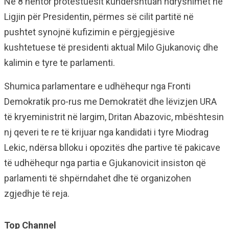
Ne 8 nëntor protestuesit kundërshtuan ndryshimet në
Ligjin për Presidentin, përmes së cilit partitë në
pushtet synojnë kufizimin e përgjegjësive
kushtetuese të presidenti aktual Milo Gjukanoviç dhe
kalimin e tyre te parlamenti.
Shumica parlamentare e udhëhequr nga Fronti
Demokratik pro-rus me Demokratët dhe lëvizjen URA
të kryeministrit në largim, Dritan Abazovic, mbështesin
nj qeveri te re të krijuar nga kandidati i tyre Miodrag
Lekic, ndërsa blloku i opozitës dhe partive të pakicave
të udhëhequr nga partia e Gjukanovicit insiston që
parlamenti të shpërndahet dhe të organizohen
zgjedhje të reja.
Top Channel