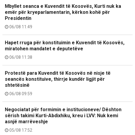
Mbyllet seanca e Kuvendit të Kosovës, Kurti nuk ka
emër për kryeparlamentarin, kërkon kohë për
Presidentin
06/08 11:49
Hapet rruga për konstituimin e Kuvendit të Kosovës,
miratohen mandatet e deputetëve
06/08 11:38
Protestë para Kuvendit të Kosovës në nisje të
seancës konstituive, thirrje kundër ligjit për
shtetësinë
06/08 09:59
Negociatat për formimin e institucioneve/ Dështon
sërish takimi Kurti-Abdixhiku, kreu i LVV: Nuk kemi
asnjë marrëveshje
05/08 17:52