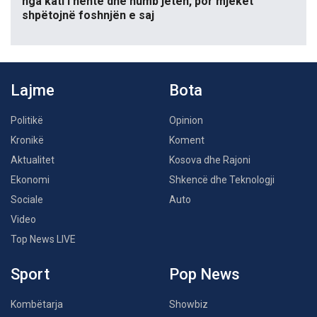
nga kati i nëntë dhe humb jetën, por mjekët
shpëtojnë foshnjën e saj
Lajme
Bota
Politikë
Opinion
Kronikë
Koment
Aktualitet
Kosova dhe Rajoni
Ekonomi
Shkencë dhe Teknologji
Sociale
Auto
Video
Top News LIVE
Sport
Pop News
Kombëtarja
Showbiz