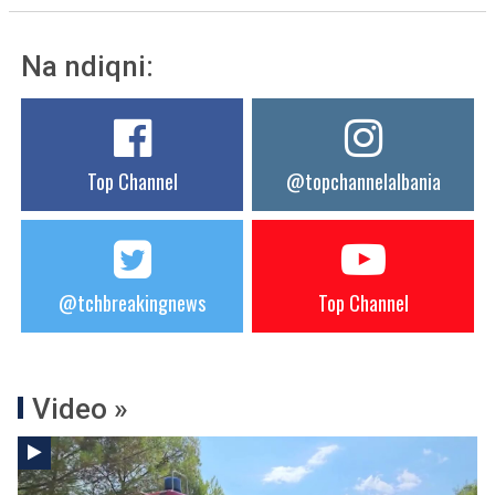
Na ndiqni:
Top Channel
@topchannelalbania
@tchbreakingnews
Top Channel
Video »