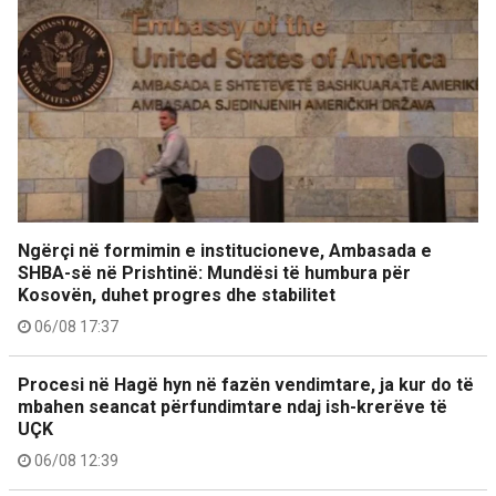
Ngërçi në formimin e institucioneve, Ambasada e
SHBA-së në Prishtinë: Mundësi të humbura për
Kosovën, duhet progres dhe stabilitet
06/08 17:37
Procesi në Hagë hyn në fazën vendimtare, ja kur do të
mbahen seancat përfundimtare ndaj ish-krerëve të
UÇK
06/08 12:39