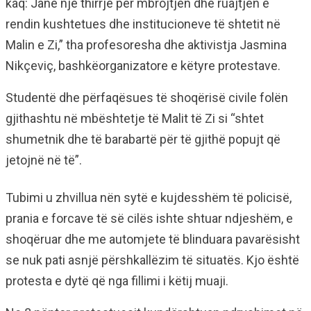
kaq: Janë një thirrje për mbrojtjen dhe ruajtjen e
rendin kushtetues dhe institucioneve të shtetit në
Malin e Zi,” tha profesoresha dhe aktivistja Jasmina
Nikçeviç, bashkëorganizatore e këtyre protestave.
Studentë dhe përfaqësues të shoqërisë civile folën
gjithashtu në mbështetje të Malit të Zi si “shtet
shumetnik dhe të barabartë për të gjithë popujt që
jetojnë në të”.
Tubimi u zhvillua nën sytë e kujdesshëm të policisë,
prania e forcave të së cilës ishte shtuar ndjeshëm, e
shoqëruar dhe me automjete të blinduara pavarësisht
se nuk pati asnjë përshkallëzim të situatës. Kjo është
protesta e dytë që nga fillimi i këtij muaji.