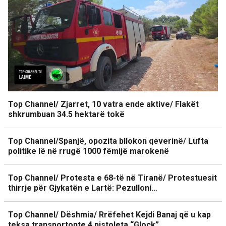
Top Channel/ Zjarret, 10 vatra ende aktive/ Flakët
shkrumbuan 34.5 hektarë tokë
Top Channel/Spanjë, opozita bllokon qeverinë/ Lufta
politike lë në rrugë 1000 fëmijë marokenë
Top Channel/ Protesta e 68-të në Tiranë/ Protestuesit
thirrje për Gjykatën e Lartë: Pezulloni…
Top Channel/ Dëshmia/ Rrëfehet Kejdi Banaj që u kap
teksa transportonte 4 pistoleta “Glock”