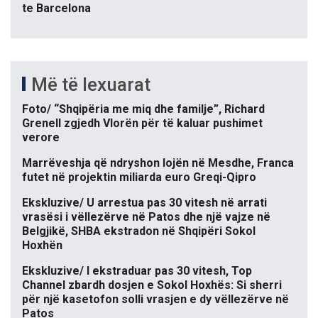
te Barcelona
Më të lexuarat
Foto/ “Shqipëria me miq dhe familje”, Richard
Grenell zgjedh Vlorën për të kaluar pushimet
verore
Marrëveshja që ndryshon lojën në Mesdhe, Franca
futet në projektin miliarda euro Greqi-Qipro
Ekskluzive/ U arrestua pas 30 vitesh në arrati
vrasësi i vëllezërve në Patos dhe një vajze në
Belgjikë, SHBA ekstradon në Shqipëri Sokol
Hoxhën
Ekskluzive/ I ekstraduar pas 30 vitesh, Top
Channel zbardh dosjen e Sokol Hoxhës: Si sherri
për një kasetofon solli vrasjen e dy vëllezërve në
Patos