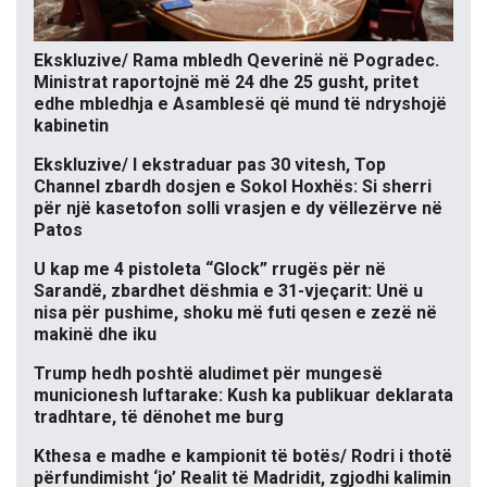
Ekskluzive/ Rama mbledh Qeverinë në Pogradec.
Ministrat raportojnë më 24 dhe 25 gusht, pritet
edhe mbledhja e Asamblesë që mund të ndryshojë
kabinetin
Ekskluzive/ I ekstraduar pas 30 vitesh, Top
Channel zbardh dosjen e Sokol Hoxhës: Si sherri
për një kasetofon solli vrasjen e dy vëllezërve në
Patos
U kap me 4 pistoleta “Glock” rrugës për në
Sarandë, zbardhet dëshmia e 31-vjeçarit: Unë u
nisa për pushime, shoku më futi qesen e zezë në
makinë dhe iku
Trump hedh poshtë aludimet për mungesë
municionesh luftarake: Kush ka publikuar deklarata
tradhtare, të dënohet me burg
Kthesa e madhe e kampionit të botës/ Rodri i thotë
përfundimisht ‘jo’ Realit të Madridit, zgjodhi kalimin