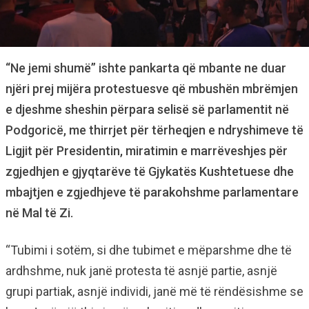
“Ne jemi shumë” ishte pankarta që mbante ne duar
njëri prej mijëra protestuesve që mbushën mbrëmjen
e djeshme sheshin përpara selisë së parlamentit në
Podgoricë, me thirrjet për tërheqjen e ndryshimeve të
Ligjit për Presidentin, miratimin e marrëveshjes për
zgjedhjen e gjyqtarëve të Gjykatës Kushtetuese dhe
mbajtjen e zgjedhjeve të parakohshme parlamentare
në Mal të Zi.
“Tubimi i sotëm, si dhe tubimet e mëparshme dhe të
ardhshme, nuk janë protesta të asnjë partie, asnjë
grupi partiak, asnjë individi, janë më të rëndësishme se