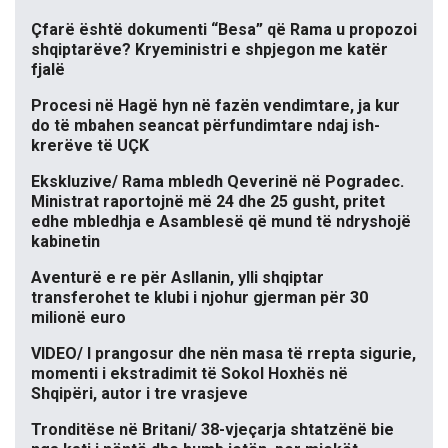
Çfarë është dokumenti “Besa” që Rama u propozoi
shqiptarëve? Kryeministri e shpjegon me katër
fjalë
Procesi në Hagë hyn në fazën vendimtare, ja kur
do të mbahen seancat përfundimtare ndaj ish-
krerëve të UÇK
Ekskluzive/ Rama mbledh Qeverinë në Pogradec.
Ministrat raportojnë më 24 dhe 25 gusht, pritet
edhe mbledhja e Asamblesë që mund të ndryshojë
kabinetin
Aventurë e re për Asllanin, ylli shqiptar
transferohet te klubi i njohur gjerman për 30
milionë euro
VIDEO/ I prangosur dhe nën masa të rrepta sigurie,
momenti i ekstradimit të Sokol Hoxhës në
Shqipëri, autor i tre vrasjeve
Tronditëse në Britani/ 38-vjeçarja shtatzënë bie