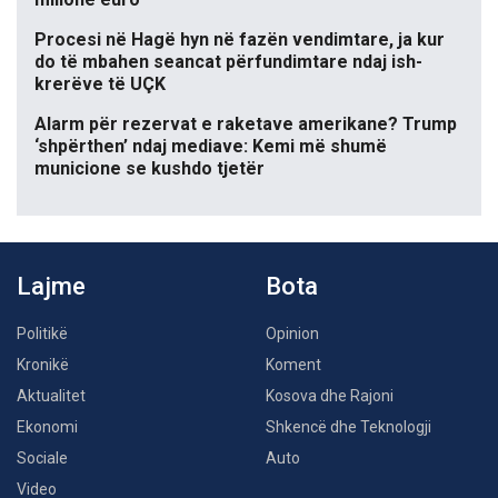
Procesi në Hagë hyn në fazën vendimtare, ja kur
do të mbahen seancat përfundimtare ndaj ish-
krerëve të UÇK
Alarm për rezervat e raketave amerikane? Trump
‘shpërthen’ ndaj mediave: Kemi më shumë
municione se kushdo tjetër
Lajme
Bota
Politikë
Opinion
Kronikë
Koment
Aktualitet
Kosova dhe Rajoni
Ekonomi
Shkencë dhe Teknologji
Sociale
Auto
Video