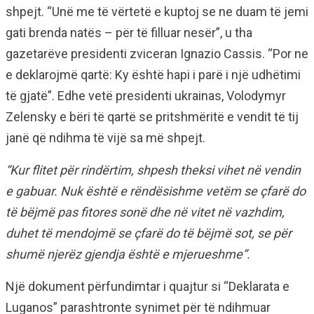
shpejt. “Unë me të vërtetë e kuptoj se ne duam të jemi
gati brenda natës – për të filluar nesër”, u tha
gazetarëve presidenti zviceran Ignazio Cassis. “Por ne
e deklarojmë qartë: Ky është hapi i parë i një udhëtimi
të gjatë”. Edhe vetë presidenti ukrainas, Volodymyr
Zelensky e bëri të qartë se pritshmëritë e vendit të tij
janë që ndihma të vijë sa më shpejt.
“Kur flitet për rindërtim, shpesh theksi vihet në vendin
e gabuar. Nuk është e rëndësishme vetëm se çfarë do
të bëjmë pas fitores sonë dhe në vitet në vazhdim,
duhet të mendojmë se çfarë do të bëjmë sot, se për
shumë njerëz gjendja është e mjerueshme”.
Një dokument përfundimtar i quajtur si “Deklarata e
Luganos” parashtronte synimet për të ndihmuar