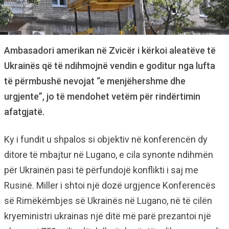
Ambasadori amerikan në Zvicër i kërkoi aleatëve të
Ukrainës që të ndihmojnë vendin e goditur nga lufta
të përmbushë nevojat “e menjëhershme dhe
urgjente”, jo të mendohet vetëm për rindërtimin
afatgjatë.
Ky i fundit u shpalos si objektiv në konferencën dy
ditore të mbajtur në Lugano, e cila synonte ndihmën
për Ukrainën pasi të përfundojë konflikti i saj me
Rusinë. Miller i shtoi një dozë urgjence Konferencës
së Rimëkëmbjes së Ukrainës në Lugano, në të cilën
kryeministri ukrainas një ditë më parë prezantoi një