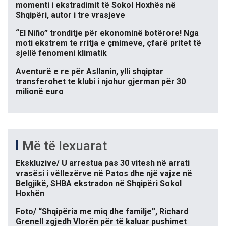
momenti i ekstradimit të Sokol Hoxhës në
Shqipëri, autor i tre vrasjeve
“El Niño” tronditje për ekonominë botërore! Nga
moti ekstrem te rritja e çmimeve, çfarë pritet të
sjellë fenomeni klimatik
Aventurë e re për Asllanin, ylli shqiptar
transferohet te klubi i njohur gjerman për 30
milionë euro
Më të lexuarat
Ekskluzive/ U arrestua pas 30 vitesh në arrati
vrasësi i vëllezërve në Patos dhe një vajze në
Belgjikë, SHBA ekstradon në Shqipëri Sokol
Hoxhën
Foto/ “Shqipëria me miq dhe familje”, Richard
Grenell zgjedh Vlorën për të kaluar pushimet