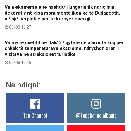
Vala ekstreme e të nxehtit/ Hungaria fik ndriçimin
dekorativ në disa monumente ikonike të Budapestit,
në një përpjekje për të kursyer energji
06/08 16:27
Vala e të nxehtit në Itali/ 27 qytete në alarm të kuq për
shkak të temperaturave ekstreme, ndryshon orari i
vizitave në atraksionet turistike
06/08 16:16
Na ndiqni:
Top Channel
@topchannelalbania