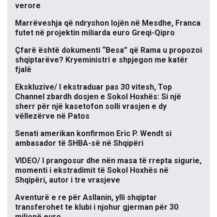
verore
Marrëveshja që ndryshon lojën në Mesdhe, Franca
futet në projektin miliarda euro Greqi-Qipro
Çfarë është dokumenti “Besa” që Rama u propozoi
shqiptarëve? Kryeministri e shpjegon me katër
fjalë
Ekskluzive/ I ekstraduar pas 30 vitesh, Top
Channel zbardh dosjen e Sokol Hoxhës: Si një
sherr për një kasetofon solli vrasjen e dy
vëllezërve në Patos
Senati amerikan konfirmon Eric P. Wendt si
ambasador të SHBA-së në Shqipëri
VIDEO/ I prangosur dhe nën masa të rrepta sigurie,
momenti i ekstradimit të Sokol Hoxhës në
Shqipëri, autor i tre vrasjeve
Aventurë e re për Asllanin, ylli shqiptar
transferohet te klubi i njohur gjerman për 30
milionë euro