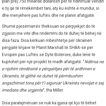
plan prej 750 miliardë dollarësh për të ndihmuar vendin
e tij që të rimëkëmbet tani, aty ku është e mundur, si
dhe menjëherë pas luftës dhe në planin afatgjatë.
Shumë pjesëmarrës theksuan se përpjekjet do të
zgjasin me vite dhe rindërtimi do të duhej të bëhej në
disa faza. Disa kërkuan mbështetje për Ukrainën
përgjatë linjave të Planit Marshall të SHBA-së për
Evropën pas Luftës së Dytë Botërore, duke lënë të
kuptohet për një projekt të madh afatgjatë. “
Ndërsa ne
e njohim rëndësinë e përgatitjes për të ardhmen e
Ukrainës, të gjithë ne duhet të përmbushim
angazhimet tona për t’i siguruar Ukrainës nevojat e saj
imediate dhe urgjente
”, tha Miller.
Disa paralajmëruan se nuk ka gjasa që kjo të bëhet