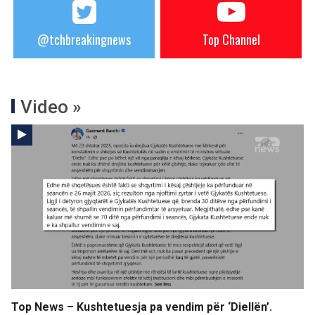
@tchbreakingnews
Top Channel
Video »
Top News – Kushtetuesja pa vendim për ‘Diellën’.