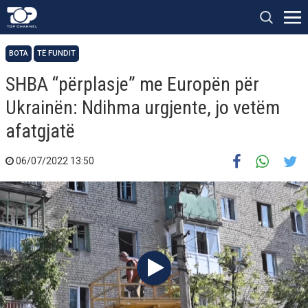
BOTA
TË FUNDIT
SHBA “përplasje” me Europën për
Ukrainën: Ndihma urgjente, jo vetëm
afatgjatë
06/07/2022 13:50