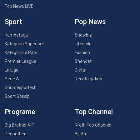
Top News LIVE
Sport
Pop News
Kombëtarja
Showbiz
Kategoria Superiore
Lifestyle
Kategoria e Parë
Fashion
Premier League
Shëndeti
La Liga
Dieta
Serie A
Receta gatimi
Shumësportësh
Sport Gossip
Programe
Top Channel
Big Brother VIP
Rreth Top Channel
Për’puthen
Bileta