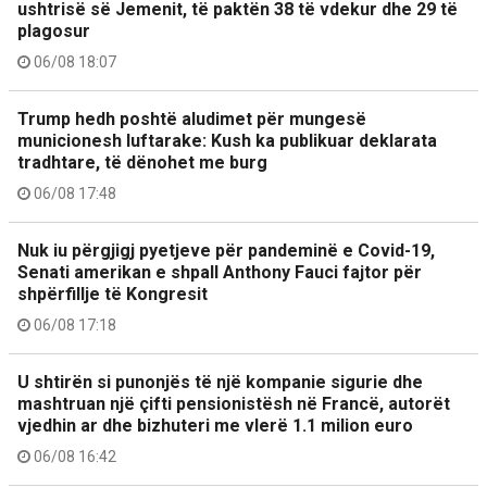
ushtrisë së Jemenit, të paktën 38 të vdekur dhe 29 të
plagosur
06/08 18:07
Trump hedh poshtë aludimet për mungesë
municionesh luftarake: Kush ka publikuar deklarata
tradhtare, të dënohet me burg
06/08 17:48
Nuk iu përgjigj pyetjeve për pandeminë e Covid-19,
Senati amerikan e shpall Anthony Fauci fajtor për
shpërfillje të Kongresit
06/08 17:18
U shtirën si punonjës të një kompanie sigurie dhe
mashtruan një çifti pensionistësh në Francë, autorët
vjedhin ar dhe bizhuteri me vlerë 1.1 milion euro
06/08 16:42