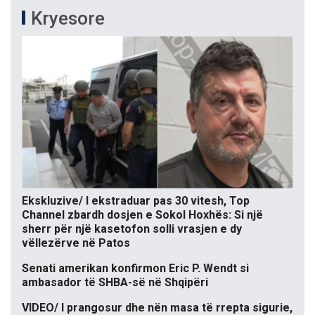
Kryesore
Ekskluzive/ I ekstraduar pas 30 vitesh, Top
Channel zbardh dosjen e Sokol Hoxhës: Si një
sherr për një kasetofon solli vrasjen e dy
vëllezërve në Patos
Senati amerikan konfirmon Eric P. Wendt si
ambasador të SHBA-së në Shqipëri
VIDEO/ I prangosur dhe nën masa të rrepta sigurie,