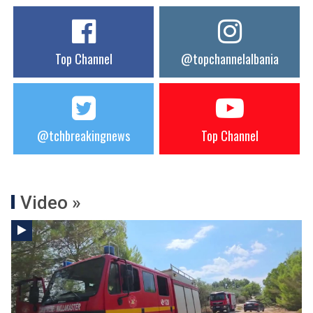
Top Channel
@topchannelalbania
@tchbreakingnews
Top Channel
Video »