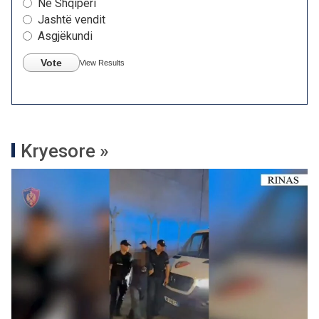
Në Shqipëri
Jashtë vendit
Asgjëkundi
Vote
View Results
Kryesore »