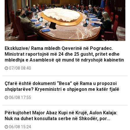
Ekskluzive/ Rama mbledh Qeverinë në Pogradec.
Ministrat raportojnë më 24 dhe 25 gusht, pritet edhe
mbledhja e Asamblesë që mund të ndryshojë kabinetin
07/08 08:40
Çfarë është dokumenti “Besa” që Rama u propozoi
shqiptarëve? Kryeministri e shpjegon me katër fjalë
06/08 17:55
Përkujtohet Major Abaz Kupi në Krujë, Aulon Kalaja:
Nuk na duhet konsullata serbe në Shkodër, por…
06/08 15:24