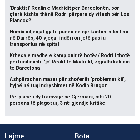
‘Braktisi’ Realin e Madridit për Barcelonën, por
çfarë kishte thënë Rodri përpara dy vitesh për Los
Blancos?
Humbi ndjenjat gjatë punës në një kantier ndërtimi
në Durrës, 40-vjeçari ndërron jetë pasi u
transportua në spital
Kthesa e madhe e kampionit të botës/ Rodri i thotë
përfundimisht ‘jo’ Realit të Madridit, zgjodhi kalimin
te Barcelona
Ashpërsohen masat për shoferët ‘problematikë’,
hyjnë në fuqi ndryshimet në Kodin Rrugor
Përplasen dy tramvaje në Gjermani, mbi 20
persona të plagosur, 3 në gjendje kritike
Lajme
Bota