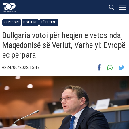
KRYESORE
POLITIKË
TË FUNDIT
Bullgaria votoi për heqjen e vetos ndaj
Maqedonisë së Veriut, Varhelyi: Evropë
ec përpara!
24/06/2022 15:47