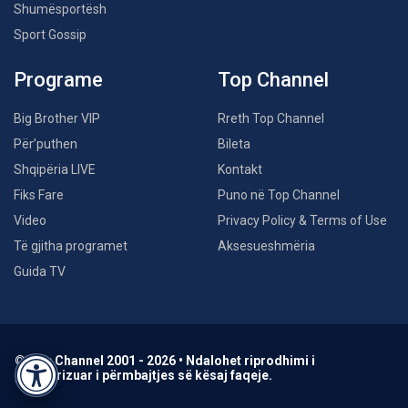
Shumësportësh
Sport Gossip
Programe
Top Channel
Big Brother VIP
Rreth Top Channel
Për’puthen
Bileta
Shqipëria LIVE
Kontakt
Fiks Fare
Puno në Top Channel
Video
Privacy Policy & Terms of Use
Të gjitha programet
Aksesueshmëria
Guida TV
© Top Channel 2001 - 2026 • Ndalohet riprodhimi i
paautorizuar i përmbajtjes së kësaj faqeje.
Accessibility