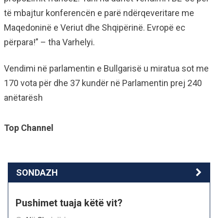
të mbajtur konferencën e parë ndërqeveritare me
Maqedoninë e Veriut dhe Shqipërinë. Evropë ec
përpara!” – tha Varhelyi.
Vendimi në parlamentin e Bullgarisë u miratua sot me
170 vota për dhe 37 kundër në Parlamentin prej 240
anëtarësh
Top Channel
SONDAZH
Pushimet tuaja këtë vit?