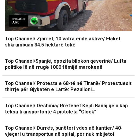
Top Channel/ Zjarret, 10 vatra ende aktive/ Flakët
shkrumbuan 34.5 hektarë tokë
Top Channel/Spanjë, opozita bllokon qeverinë/ Lufta
politike lë në rrugë 1000 fëmijë marokenë
Top Channel/ Protesta e 68-të në Tiranë/ Protestuesit
thirrje për Gjykatën e Lartë: Pezulloni…
Top Channel/ Dëshmia/ Rrëfehet Kejdi Banaj që u kap
teksa transportonte 4 pistoleta “Glock”
Top Channel/ Durrës, punëtori vdes në kantier/ 40-
vjeçari u transportua në spital, por nuk mbijetoi