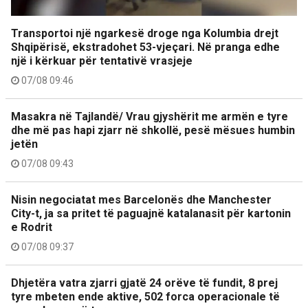
Transportoi një ngarkesë droge nga Kolumbia drejt
Shqipërisë, ekstradohet 53-vjeçari. Në pranga edhe
një i kërkuar për tentativë vrasjeje
07/08 09:46
Masakra në Tajlandë/ Vrau gjyshërit me armën e tyre
dhe më pas hapi zjarr në shkollë, pesë mësues humbin
jetën
07/08 09:43
Nisin negociatat mes Barcelonës dhe Manchester
City-t, ja sa pritet të paguajnë katalanasit për kartonin
e Rodrit
07/08 09:37
Dhjetëra vatra zjarri gjatë 24 orëve të fundit, 8 prej
tyre mbeten ende aktive, 502 forca operacionale të