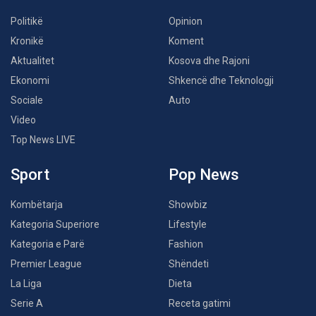
Politikë
Opinion
Kronikë
Koment
Aktualitet
Kosova dhe Rajoni
Ekonomi
Shkencë dhe Teknologji
Sociale
Auto
Video
Top News LIVE
Sport
Pop News
Kombëtarja
Showbiz
Kategoria Superiore
Lifestyle
Kategoria e Parë
Fashion
Premier League
Shëndeti
La Liga
Dieta
Serie A
Receta gatimi