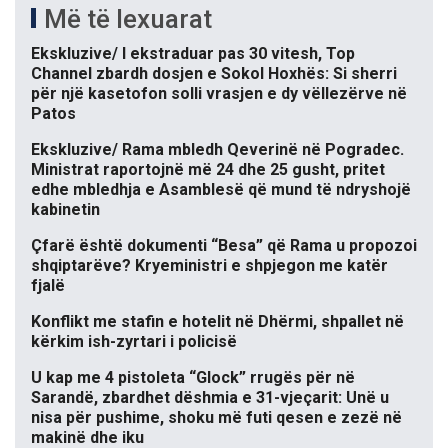
Më të lexuarat
Ekskluzive/ I ekstraduar pas 30 vitesh, Top
Channel zbardh dosjen e Sokol Hoxhës: Si sherri
për një kasetofon solli vrasjen e dy vëllezërve në
Patos
Ekskluzive/ Rama mbledh Qeverinë në Pogradec.
Ministrat raportojnë më 24 dhe 25 gusht, pritet
edhe mbledhja e Asamblesë që mund të ndryshojë
kabinetin
Çfarë është dokumenti “Besa” që Rama u propozoi
shqiptarëve? Kryeministri e shpjegon me katër
fjalë
Konflikt me stafin e hotelit në Dhërmi, shpallet në
kërkim ish-zyrtari i policisë
U kap me 4 pistoleta “Glock” rrugës për në
Sarandë, zbardhet dëshmia e 31-vjeçarit: Unë u
nisa për pushime, shoku më futi qesen e zezë në
makinë dhe iku