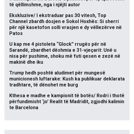
të qëllimshme, nga i njëjti autor
Ekskluzive/ I ekstraduar pas 30 vitesh, Top
Channel zbardh dosjen e Sokol Hoxhës: Si sherri
për një kasetofon solli vrasjen e dy vëllezërve në
Patos
U kap me 4 pistoleta “Glock” rrugës për në
Sarandë, zbardhet dëshmia e 31-vjeçarit: Unë u
nisa për pushime, shoku më futi qesen e zezë në
makinë dhe iku
Trump hedh poshtë aludimet për mungesë
municionesh luftarake: Kush ka publikuar deklarata
tradhtare, të dënohet me burg
Kthesa e madhe e kampionit të botës/ Rodri i thotë
përfundimisht ‘jo’ Realit të Madridit, zgjodhi kalimin
te Barcelona