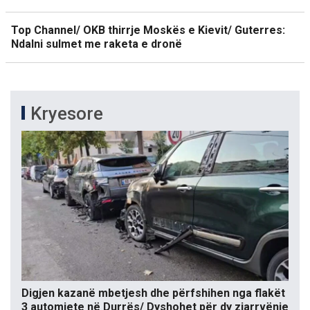
Top Channel/ OKB thirrje Moskës e Kievit/ Guterres:
Ndalni sulmet me raketa e dronë
Kryesore
Digjen kazanë mbetjesh dhe përfshihen nga flakët
3 automjete në Durrës/ Dyshohet për dy zjarrvënie