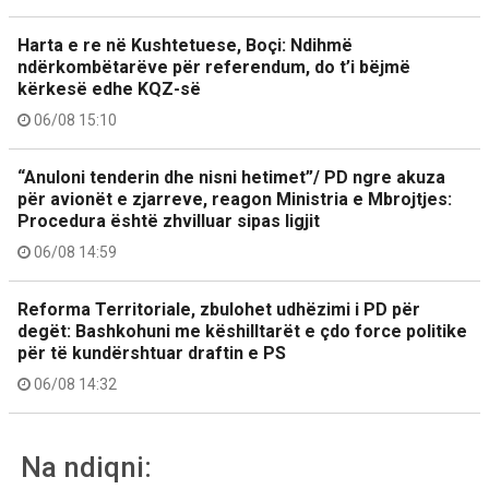
Harta e re në Kushtetuese, Boçi: Ndihmë
ndërkombëtarëve për referendum, do t’i bëjmë
kërkesë edhe KQZ-së
06/08 15:10
“Anuloni tenderin dhe nisni hetimet”/ PD ngre akuza
për avionët e zjarreve, reagon Ministria e Mbrojtjes:
Procedura është zhvilluar sipas ligjit
06/08 14:59
Reforma Territoriale, zbulohet udhëzimi i PD për
degët: Bashkohuni me këshilltarët e çdo force politike
për të kundërshtuar draftin e PS
06/08 14:32
Na ndiqni: