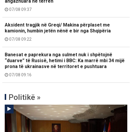
angazhuara në terren
07/08 09:37
Aksident tragjik në Greqi/ Makina përplaset me
kamionin, humbin jetën nënë e bir nga Shqipëria
07/08 09:22
Banesat e paprekura nga sulmet nuk i shpëtojnë
“duarve” të Rusisë, hetimi i BBC: Ka marrë mbi 34 mijë
prona të ukrainasve në territoret e pushtuara
07/08 09:16
Politikë »