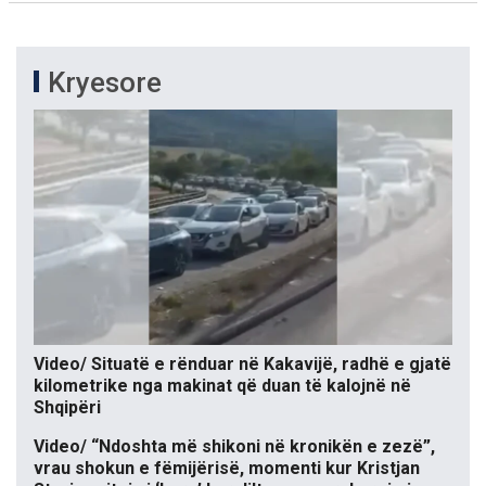
Kryesore
Video/ Situatë e rënduar në Kakavijë, radhë e gjatë
kilometrike nga makinat që duan të kalojnë në
Shqipëri
Video/ “Ndoshta më shikoni në kronikën e zezë”,
vrau shokun e fëmijërisë, momenti kur Kristjan