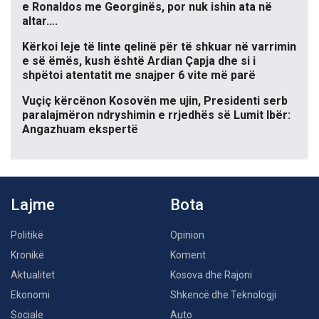
e Ronaldos me Georginës, por nuk ishin ata në
altar….
Kërkoi leje të linte qelinë për të shkuar në varrimin
e së ëmës, kush është Ardian Çapja dhe si i
shpëtoi atentatit me snajper 6 vite më parë
Vuçiç kërcënon Kosovën me ujin, Presidenti serb
paralajmëron ndryshimin e rrjedhës së Lumit Ibër:
Angazhuam ekspertë
Lajme
Bota
Politikë
Opinion
Kronikë
Koment
Aktualitet
Kosova dhe Rajoni
Ekonomi
Shkencë dhe Teknologji
Sociale
Auto