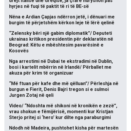
drejt Italisë dhe Greqisë, ja çfarë ndryshon pas
hyrjes në fuqi të paktit të ri të BE-së
Nëna e Ardian Çapjas ndërron jetë, i dënuari me
burgim të përjetshëm kërkon leje të lërë qelinë
“Zelensky bëri një gabim diplomatik”/ Deputeti
ukrainas kritikon presidentin për deklaratën në
Beograd: Këtu e mbështesim pavarësinë e
Kosovës
Nga arrestimi në Dubai te ekstradimi në Dublin,
bosi i kartelit mbërrin në Irlandë/ Përballet me
akuza për krim të organizuar
“Më ftuan për kafe dhe më qëlluan”/ Përleshja në
burgun e Fierit, Denis Bajri tregon si e sulmoi
Jurgen Zotaj në qeli
Video/ “Ndoshta më shikoni në kronikën e zezë”,
vrau shokun e fëmijërisë, momenti kur Kristjan
Sterjo pritej si ‘hero’ kur dilte nga paraburgimi
Ndodh në Madeira, pushtohet kisha për martesën