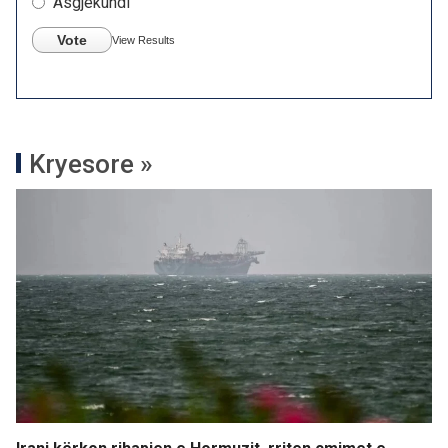
Asgjëkundi
Vote
View Results
Kryesore »