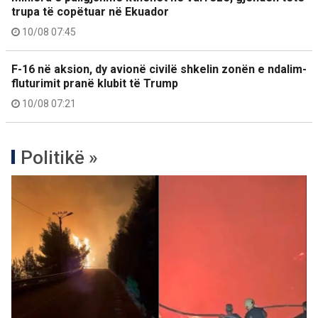
trupa të copëtuar në Ekuador
10/08 07:45
F-16 në aksion, dy avionë civilë shkelin zonën e ndalim-
fluturimit pranë klubit të Trump
10/08 07:21
Politikë »