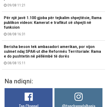
09/08 11:21
Për një javë 1.100 gjoba për tejkalim shpejtësie, Rama
publikon videon: Kamerat e trafikut së shpejti në
funksion
08/08 16:31
Berisha beson tek ambasadori amerikan, por vijon
sulmet ndaj SPAK-ut dhe Reformës Territoriale: Rama
e do pushtetin në pëllëmbë të dorës
08/08 15:11
Na ndiqni:
Top Channel
@topchannelalbania