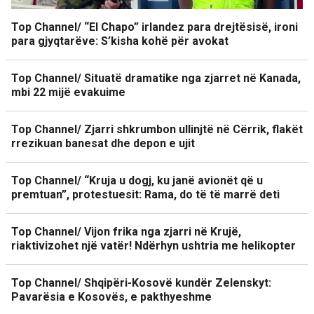
Top Channel/ “El Chapo” irlandez para drejtësisë, ironi
para gjyqtarëve: S’kisha kohë për avokat
Top Channel/ Situatë dramatike nga zjarret në Kanada,
mbi 22 mijë evakuime
Top Channel/ Zjarri shkrumbon ullinjtë në Cërrik, flakët
rrezikuan banesat dhe depon e ujit
Top Channel/ “Kruja u dogj, ku janë avionët që u
premtuan”, protestuesit: Rama, do të të marrë deti
Top Channel/ Vijon frika nga zjarri në Krujë,
riaktivizohet një vatër! Ndërhyn ushtria me helikopter
Top Channel/ Shqipëri-Kosovë kundër Zelenskyt:
Pavarësia e Kosovës, e pakthyeshme