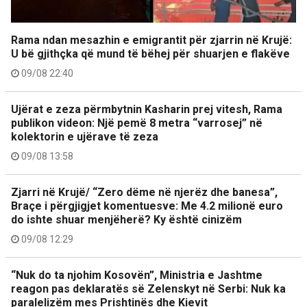
Rama ndan mesazhin e emigrantit për zjarrin në Krujë:
U bë gjithçka që mund të bëhej për shuarjen e flakëve
09/08 22:40
Ujërat e zeza përmbytnin Kasharin prej vitesh, Rama
publikon videon: Një pemë 8 metra “varrosej” në
kolektorin e ujërave të zeza
09/08 13:58
Zjarri në Krujë/ “Zero dëme në njerëz dhe banesa”,
Braçe i përgjigjet komentuesve: Me 4.2 milionë euro
do ishte shuar menjëherë? Ky është cinizëm
09/08 12:29
“Nuk do ta njohim Kosovën”, Ministria e Jashtme
reagon pas deklaratës së Zelenskyt në Serbi: Nuk ka
paralelizëm mes Prishtinës dhe Kievit