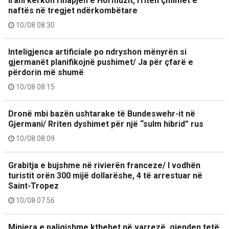
Irani kërkon rihapjen e Hormuzit, rriten çmimet e
naftës në tregjet ndërkombëtare
10/08 08:30
Inteligjenca artificiale po ndryshon mënyrën si
gjermanët planifikojnë pushimet/ Ja për çfarë e
përdorin më shumë
10/08 08:15
Dronë mbi bazën ushtarake të Bundeswehr-it në
Gjermani/ Rriten dyshimet për një “sulm hibrid” rus
10/08 08:09
Grabitja e bujshme në rivierën franceze/ I vodhën
turistit orën 300 mijë dollarëshe, 4 të arrestuar në
Saint-Tropez
10/08 07:56
Miniera e paligjshme kthehet në varrezë, gjenden tetë