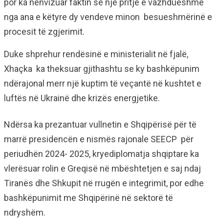
por ka nënvizuar faktin se një pritje e vazhdueshme
nga ana e këtyre dy vendeve minon besueshmërinë e
procesit të zgjerimit.
Duke shprehur rendësinë e ministerialit në fjalë,
Xhaçka ka theksuar gjithashtu se ky bashkëpunim
ndërajonal merr një kuptim të veçantë në kushtet e
luftës në Ukrainë dhe krizës energjetike.
Ndërsa ka prezantuar vullnetin e Shqipërisë për të
marrë presidencën e nismës rajonale SEECP për
periudhën 2024- 2025, kryediplomatja shqiptare ka
vlerësuar rolin e Greqisë në mbështetjen e saj ndaj
Tiranës dhe Shkupit në rrugën e integrimit, por edhe
bashkëpunimit me Shqipërinë në sektorë të
ndryshëm.