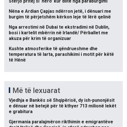
Sterjo pritej si ‘hero’ kur dilte nga paraburgimi
Nëna e Ardian Çapjas ndërron jetë, i dënuari me
burgim të përjetshëm kërkon leje të lërë qelinë
Nga arrestimi në Dubai te ekstradimi në Dublin,
bosi i kartelit mbërrin në Irlandë/ Përballet me
akuza për krim të organizuar
Kushte atmosferike të qëndrueshme dhe
temperatura të larta, parashikimi i motit për këtë
të Hënë
Më të lexuarat
Vjedhja e Bankës së Shqipërisë, dy ish-punonjësit
e dënuar në betejë për të kthyer 713 milionë lekët
e grabitura
Gjermania paralajmëron rikthimin e emigrantëve