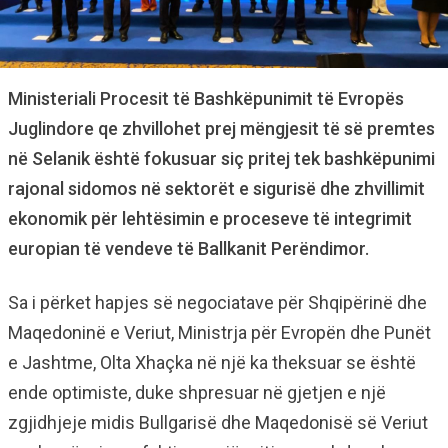
Ministeriali Procesit të Bashkëpunimit të Evropës
Juglindore qe zhvillohet prej mëngjesit të së premtes
në Selanik është fokusuar siç pritej tek bashkëpunimi
rajonal sidomos në sektorët e sigurisë dhe zhvillimit
ekonomik për lehtësimin e proceseve të integrimit
europian të vendeve të Ballkanit Perëndimor.
Sa i përket hapjes së negociatave për Shqipërinë dhe
Maqedoninë e Veriut, Ministrja për Evropën dhe Punët
e Jashtme, Olta Xhaçka në një ka theksuar se është
ende optimiste, duke shpresuar në gjetjen e një
zgjidhjeje midis Bullgarisë dhe Maqedonisë së Veriut