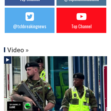
@tchbreakingnews
Top Channel
Video »