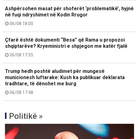
Ashpërsohen masat për shoferët ‘problematikë’, hyjnë
në fuqi ndryshimet në Kodin Rrugor
06/08 18:00
Çfarë është dokumenti “Besa” që Rama u propozoi
shqiptarëve? Kryeministri e shpjegon me katër fjalë
06/08 17:55
Trump hedh poshtë aludimet për mungesë
municionesh luftarake: Kush ka publikuar deklarata
tradhtare, të dënohet me burg
06/08 17:48
Politikë »