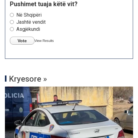
Pushimet tuaja këtë vit?
Në Shqipëri
Jashtë vendit
Asgjëkundi
Vote
View Results
Kryesore »