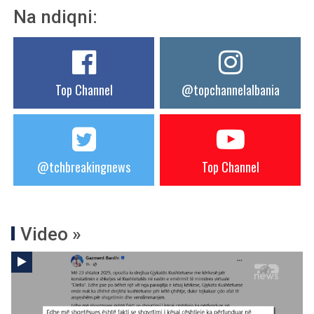
Na ndiqni:
Top Channel
@topchannelalbania
@tchbreakingnews
Top Channel
Video »