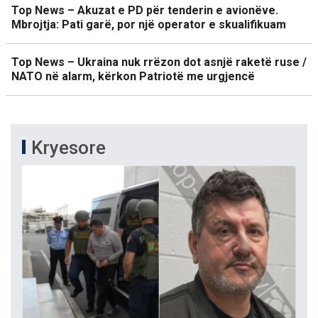
Top News – Akuzat e PD për tenderin e avionëve.
Mbrojtja: Pati garë, por një operator e skualifikuam
Top News – Ukraina nuk rrëzon dot asnjë raketë ruse /
NATO në alarm, kërkon Patriotë me urgjencë
Kryesore