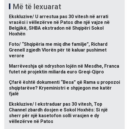
Më të lexuarat
Ekskluzive/ U arrestua pas 30 vitesh në arrati
vrasësi i vëllezërve në Patos dhe një vajze në
Belgjikë, SHBA ekstradon në Shqipëri Sokol
Hoxhën
Foto/ “Shqipëria me miq dhe familje”, Richard
Grenell zgjedh Vlorën për të kaluar pushimet
verore
Marrëveshja që ndryshon lojën në Mesdhe, Franca
futet në projektin miliarda euro Greqi-Qipro
Çfarë është dokumenti “Besa” që Rama u propozoi
shqiptarëve? Kryeministri e shpjegon me katër
fjalë
Ekskluzive/ I ekstraduar pas 30 vitesh, Top
Channel zbardh dosjen e Sokol Hoxhës: Si një
sherr për një kasetofon solli vrasjen e dy
vëllezërve në Patos