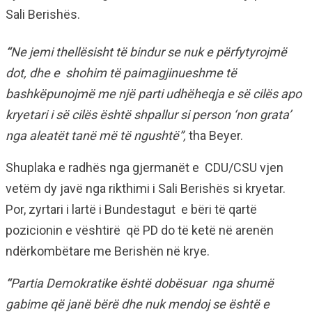
Sali Berishës.
“
Ne jemi thellësisht të bindur se nuk e përfytyrojmë
dot, dhe e shohim të paimagjinueshme të
bashkëpunojmë me një parti udhëheqja e së cilës apo
kryetari i së cilës është shpallur si person ‘non grata’
nga aleatët tanë më të ngushtë”,
tha Beyer.
Shuplaka e radhës nga gjermanët e CDU/CSU vjen
vetëm dy javë nga rikthimi i Sali Berishës si kryetar.
Por, zyrtari i lartë i Bundestagut e bëri të qartë
pozicionin e vështirë që PD do të ketë në arenën
ndërkombëtare me Berishën në krye.
“
Partia Demokratike është dobësuar nga shumë
gabime që janë bërë dhe nuk mendoj se është e