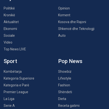
Politikë
Opinion
Kronikë
Koment
Aktualitet
Kosova dhe Rajoni
Ekonomi
Shkencë dhe Teknologji
Sociale
Auto
Video
Top News LIVE
Sport
Pop News
Kombëtarja
Showbiz
Kategoria Superiore
Lifestyle
Kategoria e Parë
Fashion
Premier League
Shëndeti
La Liga
Dieta
Serie A
Receta gatimi