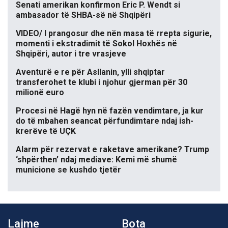
Senati amerikan konfirmon Eric P. Wendt si
ambasador të SHBA-së në Shqipëri
VIDEO/ I prangosur dhe nën masa të rrepta sigurie,
momenti i ekstradimit të Sokol Hoxhës në
Shqipëri, autor i tre vrasjeve
Aventurë e re për Asllanin, ylli shqiptar
transferohet te klubi i njohur gjerman për 30
milionë euro
Procesi në Hagë hyn në fazën vendimtare, ja kur
do të mbahen seancat përfundimtare ndaj ish-
krerëve të UÇK
Alarm për rezervat e raketave amerikane? Trump
‘shpërthen’ ndaj mediave: Kemi më shumë
municione se kushdo tjetër
Lajme
Bota