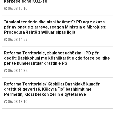
kërkesë edhe KQZ-së
06/08 15:10
“Anuloni tenderin dhe nisni hetimet”/ PD ngre akuza
për avionët e zjarreve, reagon Ministria e Mbrojtjes:
Procedura është zhvilluar sipas ligjit
06/08 14:59
Reforma Territoriale, zbulohet udhëzimi i PD për
degët: Bashkohuni me këshilltarët e çdo force politike
për të kundërshtuar draftin e PS
06/08 14:32
Reforma Territoriale/ Këshillat Bashkiakë kundër
draftit të qeverisë, Këlcyra “jo” bashkimit me
Përmetin, Klosi kërkon zërin e qytetarëve
06/08 13:10