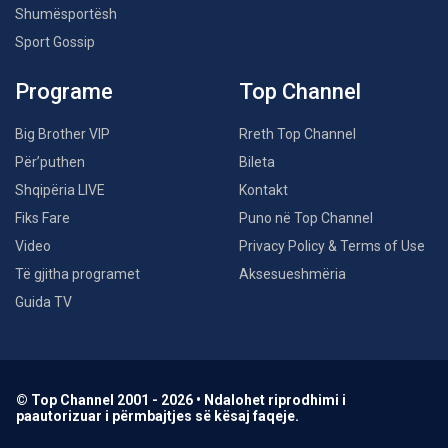
Shumësportësh
Sport Gossip
Programe
Top Channel
Big Brother VIP
Rreth Top Channel
Për’puthen
Bileta
Shqipëria LIVE
Kontakt
Fiks Fare
Puno në Top Channel
Video
Privacy Policy & Terms of Use
Të gjitha programet
Aksesueshmëria
Guida TV
© Top Channel 2001 - 2026 • Ndalohet riprodhimi i
paautorizuar i përmbajtjes së kësaj faqeje.