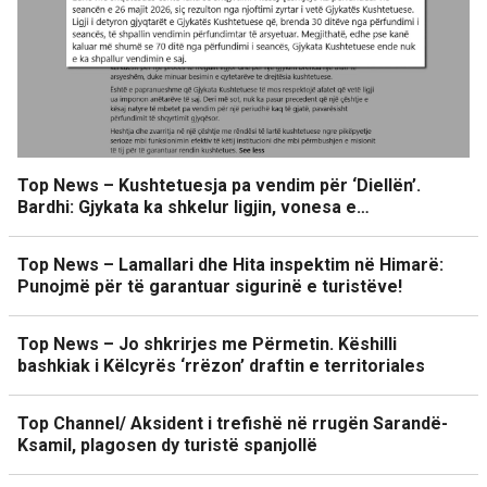
Top News – Kushtetuesja pa vendim për ‘Diellën’.
Bardhi: Gjykata ka shkelur ligjin, vonesa e…
Top News – Lamallari dhe Hita inspektim në Himarë:
Punojmë për të garantuar sigurinë e turistëve!
Top News – Jo shkrirjes me Përmetin. Këshilli
bashkiak i Këlcyrës ‘rrëzon’ draftin e territoriales
Top Channel/ Aksident i trefishë në rrugën Sarandë-
Ksamil, plagosen dy turistë spanjollë