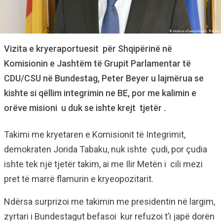
Vizita e kryeraportuesit për Shqipërinë në
Komisionin e Jashtëm të Grupit Parlamentar të
CDU/CSU në Bundestag, Peter Beyer u lajmërua se
kishte si qëllim integrimin ne BE, por me kalimin e
orëve misioni u duk se ishte krejt tjetër .
Takimi me kryetaren e Komisionit të Integrimit,
demokraten Jorida Tabaku, nuk ishte çudi, por çudia
ishte tek një tjetër takim, ai me Ilir Metën i cili mezi
pret të marrë flamurin e kryeopozitarit.
Ndërsa surprizoi me takimin me presidentin në largim,
zyrtari i Bundestagut befasoi kur refuzoi t’i japë dorën