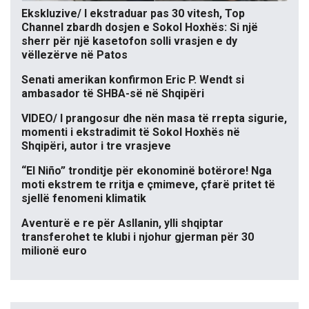
Ekskluzive/ I ekstraduar pas 30 vitesh, Top
Channel zbardh dosjen e Sokol Hoxhës: Si një
sherr për një kasetofon solli vrasjen e dy
vëllezërve në Patos
Senati amerikan konfirmon Eric P. Wendt si
ambasador të SHBA-së në Shqipëri
VIDEO/ I prangosur dhe nën masa të rrepta sigurie,
momenti i ekstradimit të Sokol Hoxhës në
Shqipëri, autor i tre vrasjeve
“El Niño” tronditje për ekonominë botërore! Nga
moti ekstrem te rritja e çmimeve, çfarë pritet të
sjellë fenomeni klimatik
Aventurë e re për Asllanin, ylli shqiptar
transferohet te klubi i njohur gjerman për 30
milionë euro