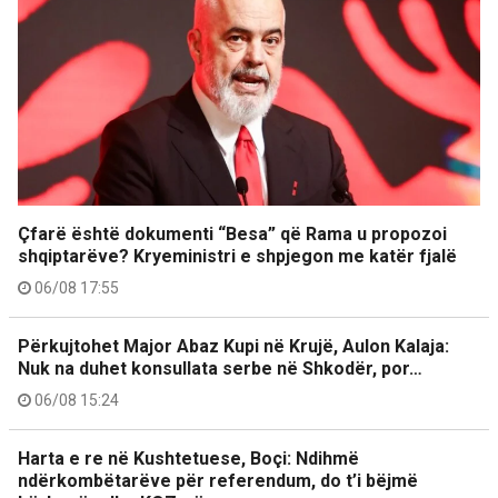
Çfarë është dokumenti “Besa” që Rama u propozoi
shqiptarëve? Kryeministri e shpjegon me katër fjalë
06/08 17:55
Përkujtohet Major Abaz Kupi në Krujë, Aulon Kalaja:
Nuk na duhet konsullata serbe në Shkodër, por…
06/08 15:24
Harta e re në Kushtetuese, Boçi: Ndihmë
ndërkombëtarëve për referendum, do t’i bëjmë