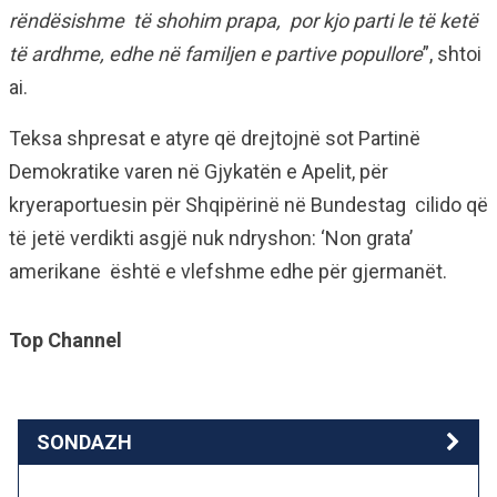
rëndësishme të shohim prapa, por kjo parti le të ketë
të ardhme, edhe në familjen e partive popullore
”, shtoi
ai.
Teksa shpresat e atyre që drejtojnë sot Partinë
Demokratike varen në Gjykatën e Apelit, për
kryeraportuesin për Shqipërinë në Bundestag cilido që
të jetë verdikti asgjë nuk ndryshon: ‘Non grata’
amerikane është e vlefshme edhe për gjermanët.
Top Channel
SONDAZH