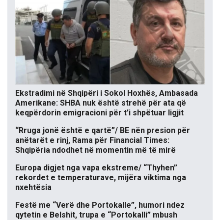
Ekstradimi në Shqipëri i Sokol Hoxhës, Ambasada
Amerikane: SHBA nuk është strehë për ata që
keqpërdorin emigracioni për t’i shpëtuar ligjit
“Rruga jonë është e qartë”/ BE nën presion për
anëtarët e rinj, Rama për Financial Times:
Shqipëria ndodhet në momentin më të mirë
Europa digjet nga vapa ekstreme/ “Thyhen”
rekordet e temperaturave, mijëra viktima nga
nxehtësia
Festë me “Verë dhe Portokalle”, humori ndez
qytetin e Belshit, trupa e “Portokalli” mbush