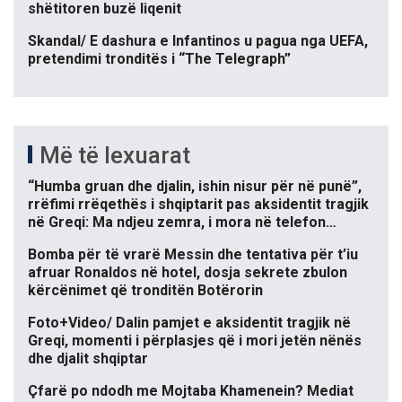
shëtitoren buzë liqenit
Skandal/ E dashura e Infantinos u pagua nga UEFA,
pretendimi tronditës i “The Telegraph”
Më të lexuarat
“Humba gruan dhe djalin, ishin nisur për në punë”,
rrëfimi rrëqethës i shqiptarit pas aksidentit tragjik
në Greqi: Ma ndjeu zemra, i mora në telefon…
Bomba për të vrarë Messin dhe tentativa për t’iu
afruar Ronaldos në hotel, dosja sekrete zbulon
kërcënimet që tronditën Botërorin
Foto+Video/ Dalin pamjet e aksidentit tragjik në
Greqi, momenti i përplasjes që i mori jetën nënës
dhe djalit shqiptar
Çfarë po ndodh me Mojtaba Khamenein? Mediat