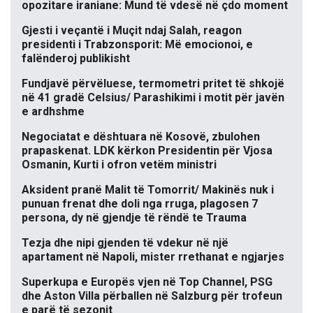
opozitare iraniane: Mund të vdesë në çdo moment
Gjesti i veçantë i Muçit ndaj Salah, reagon
presidenti i Trabzonsporit: Më emocionoi, e
falënderoj publikisht
Fundjavë përvëluese, termometri pritet të shkojë
në 41 gradë Celsius/ Parashikimi i motit për javën
e ardhshme
Negociatat e dështuara në Kosovë, zbulohen
prapaskenat. LDK kërkon Presidentin për Vjosa
Osmanin, Kurti i ofron vetëm ministri
Aksident pranë Malit të Tomorrit/ Makinës nuk i
punuan frenat dhe doli nga rruga, plagosen 7
persona, dy në gjendje të rëndë te Trauma
Tezja dhe nipi gjenden të vdekur në një
apartament në Napoli, mister rrethanat e ngjarjes
Superkupa e Europës vjen në Top Channel, PSG
dhe Aston Villa përballen në Salzburg për trofeun
e parë të sezonit