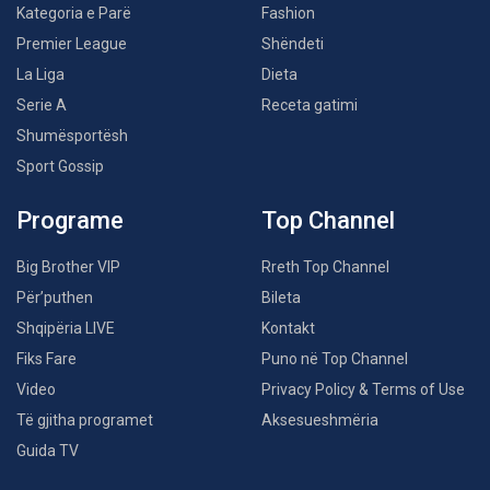
Kategoria e Parë
Fashion
Premier League
Shëndeti
La Liga
Dieta
Serie A
Receta gatimi
Shumësportësh
Sport Gossip
Programe
Top Channel
Big Brother VIP
Rreth Top Channel
Për’puthen
Bileta
Shqipëria LIVE
Kontakt
Fiks Fare
Puno në Top Channel
Video
Privacy Policy & Terms of Use
Të gjitha programet
Aksesueshmëria
Guida TV