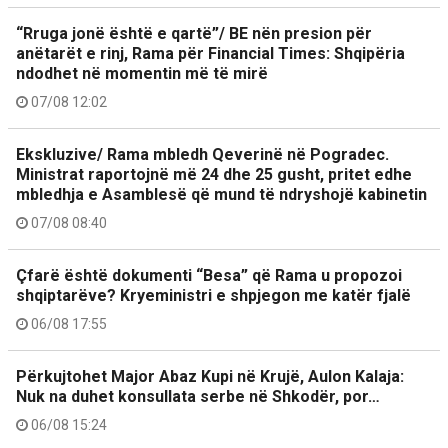
“Rruga jonë është e qartë”/ BE nën presion për
anëtarët e rinj, Rama për Financial Times: Shqipëria
ndodhet në momentin më të mirë
07/08 12:02
Ekskluzive/ Rama mbledh Qeverinë në Pogradec.
Ministrat raportojnë më 24 dhe 25 gusht, pritet edhe
mbledhja e Asamblesë që mund të ndryshojë kabinetin
07/08 08:40
Çfarë është dokumenti “Besa” që Rama u propozoi
shqiptarëve? Kryeministri e shpjegon me katër fjalë
06/08 17:55
Përkujtohet Major Abaz Kupi në Krujë, Aulon Kalaja:
Nuk na duhet konsullata serbe në Shkodër, por…
06/08 15:24