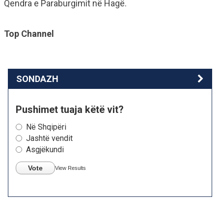
Qendra e Paraburgimit në Hagë.
Top Channel
SONDAZH
Pushimet tuaja këtë vit?
Në Shqipëri
Jashtë vendit
Asgjëkundi
Vote
View Results