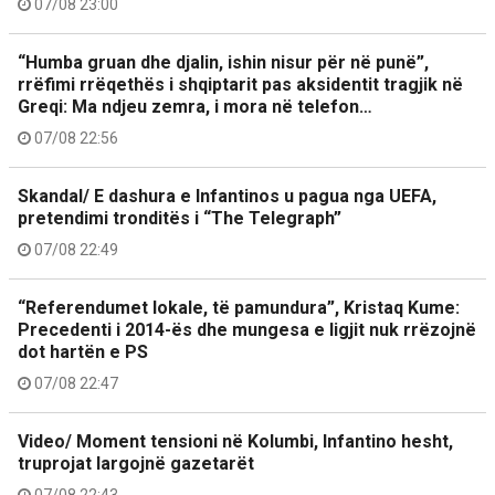
07/08 23:00
“Humba gruan dhe djalin, ishin nisur për në punë”,
rrëfimi rrëqethës i shqiptarit pas aksidentit tragjik në
Greqi: Ma ndjeu zemra, i mora në telefon…
07/08 22:56
Skandal/ E dashura e Infantinos u pagua nga UEFA,
pretendimi tronditës i “The Telegraph”
07/08 22:49
“Referendumet lokale, të pamundura”, Kristaq Kume:
Precedenti i 2014-ës dhe mungesa e ligjit nuk rrëzojnë
dot hartën e PS
07/08 22:47
Video/ Moment tensioni në Kolumbi, Infantino hesht,
truprojat largojnë gazetarët
07/08 22:43