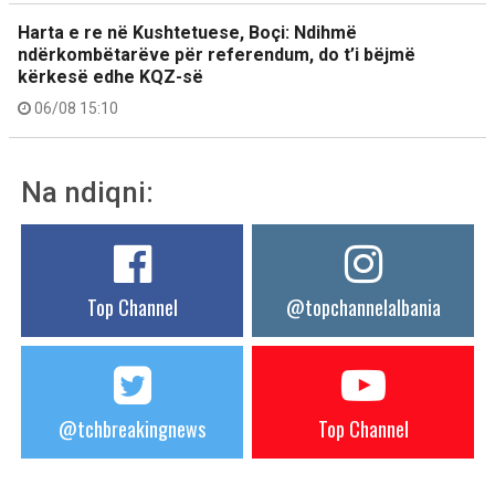
Harta e re në Kushtetuese, Boçi: Ndihmë
ndërkombëtarëve për referendum, do t’i bëjmë
kërkesë edhe KQZ-së
06/08 15:10
Na ndiqni:
Top Channel
@topchannelalbania
@tchbreakingnews
Top Channel