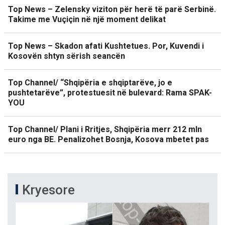
Top News – Zelensky viziton për herë të parë Serbinë.
Takime me Vuçiçin në një moment delikat
Top News – Skadon afati Kushtetues. Por, Kuvendi i
Kosovën shtyn sërish seancën
Top Channel/ “Shqipëria e shqiptarëve, jo e
pushtetarëve”, protestuesit në bulevard: Rama SPAK-
YOU
Top Channel/ Plani i Rritjes, Shqipëria merr 212 mln
euro nga BE. Penalizohet Bosnja, Kosova mbetet pas
Kryesore