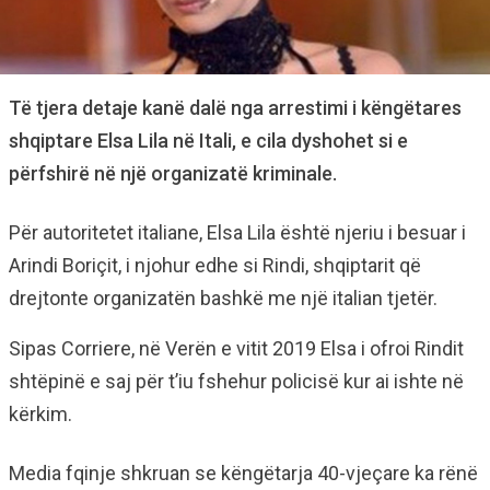
Të tjera detaje kanë dalë nga arrestimi i këngëtares
shqiptare Elsa Lila në Itali, e cila dyshohet si e
përfshirë në një organizatë kriminale.
Për autoritetet italiane, Elsa Lila është njeriu i besuar i
Arindi Boriçit, i njohur edhe si Rindi, shqiptarit që
drejtonte organizatën bashkë me një italian tjetër.
Sipas Corriere, në Verën e vitit 2019 Elsa i ofroi Rindit
shtëpinë e saj për t’iu fshehur policisë kur ai ishte në
kërkim.
Media fqinje shkruan se këngëtarja 40-vjeçare ka rënë