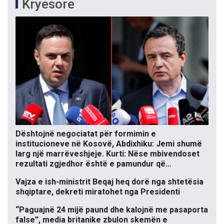
Kryesore
Dështojnë negociatat për formimin e
institucioneve në Kosovë, Abdixhiku: Jemi shumë
larg një marrëveshjeje. Kurti: Nëse mbivendoset
rezultati zgjedhor është e pamundur që…
Vajza e ish-ministrit Beqaj heq dorë nga shtetësia
shqiptare, dekreti miratohet nga Presidenti
“Paguajnë 24 mijë paund dhe kalojnë me pasaporta
false”, media britanike zbulon skemën e