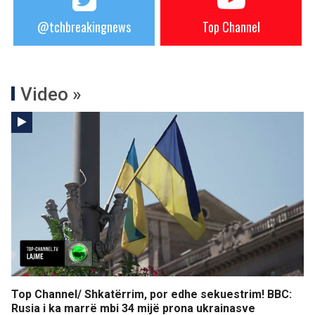
@tchbreakingnews
Top Channel
Video »
Top Channel/ Shkatërrim, por edhe sekuestrim! BBC:
Rusia i ka marrë mbi 34 mijë prona ukrainasve