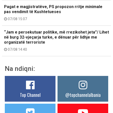
Pagat e magjistratëve, PS propozon rritje minimale
pas vendimit të Kushtetueses
07/08 15:07
“Jam e persekutuar politike, më rrezikohet jeta”/ Lihet
në burg 32-vjeçarja turke, e dënuar për lidhje me
organizatë terroriste
07/08 14:40
Na ndiqni:
Top Channel
@topchannelalbania