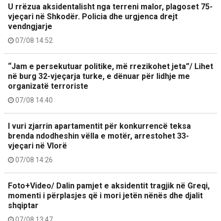
U rrëzua aksidentalisht nga terreni malor, plagoset 75-
vjeçari në Shkodër. Policia dhe urgjenca drejt
vendngjarje
07/08 14:52
“Jam e persekutuar politike, më rrezikohet jeta”/ Lihet
në burg 32-vjeçarja turke, e dënuar për lidhje me
organizatë terroriste
07/08 14:40
I vuri zjarrin apartamentit për konkurrencë teksa
brenda ndodheshin vëlla e motër, arrestohet 33-
vjeçari në Vlorë
07/08 14:26
Foto+Video/ Dalin pamjet e aksidentit tragjik në Greqi,
momenti i përplasjes që i mori jetën nënës dhe djalit
shqiptar
07/08 13:47