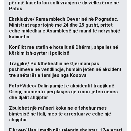
për një kasetofon solli vrasjen e dy vëllezërve në
Patos
Ekskluzive/ Rama mbledh Qeverinë në Pogradec.
Ministrat raportojnë më 24 dhe 25 gusht, pritet
edhe mbledhja e Asamblesë që mund të ndryshojë
kabinetin
Konflikt me stafin e hotelit në Dhërmi, shpallet në
kërkim ish-zyrtari i policisë
Tragjike/ Po ktheheshin në Gjermani pas
pushimeve në vendlindje, humbin jetën në aksident
tre anëtarët e familjes nga Kosova
Foto+Video/ Dalin pamjet e aksidentit tragjik në
Greqi, momenti i përplasjes që i mori jetën nënës
dhe djalit shqiptar
Zbulohet një rafineri kokaine e fshehur mes
bimësisë në Itali, mes të arrestuarve edhe një
shqiptar
E kryer/ Hap i madh për talentin shqiptar, 17-vjeçari