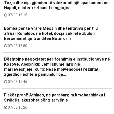
Tezja dhe nipi gjenden të vdekur në një apartament në
Napoli, mister rrethanat e ngjarjes
07/08 16:15
Bomba për të vrarë Messin dhe tentativa për t’iu
afruar Ronaldos në hotel, dosja sekrete zbulon
kërcënimet që tronditën Botërorin
07/08 15:50
Dështojnë negociatat për formimin e institucioneve në
Kosovë, Abdixhiku: Jemi shumë larg një
marrëveshjeje. Kurti: Nëse mbivendoset rezultati
zgjedhor është e pamundur që…
07/08 15:46
Flakët pranë Athinës, në paraburgim kryebashkiaku i
Stylidës, akuzohet për zjarrvënie
07/08 15:26