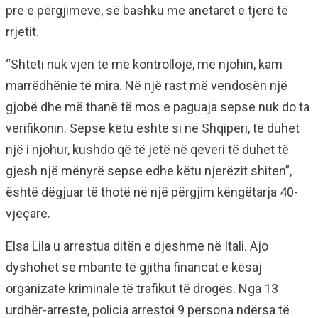
pre e përgjimeve, së bashku me anëtarët e tjerë të
rrjetit.
“Shteti nuk vjen të më kontrollojë, më njohin, kam
marrëdhënie të mira. Në një rast më vendosën një
gjobë dhe më thanë të mos e paguaja sepse nuk do ta
verifikonin. Sepse këtu është si në Shqipëri, të duhet
një i njohur, kushdo që të jetë në qeveri të duhet të
gjesh një mënyrë sepse edhe këtu njerëzit shiten”,
është dëgjuar të thotë në një përgjim këngëtarja 40-
vjeçare.
Elsa Lila u arrestua ditën e djeshme në Itali. Ajo
dyshohet se mbante të gjitha financat e kësaj
organizate kriminale të trafikut të drogës. Nga 13
urdhër-arreste, policia arrestoi 9 persona ndërsa të