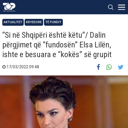
AKTUALITET
KRYESORE
TË FUNDIT
“Si në Shqipëri është këtu”/ Dalin
përgjimet që “fundosën” Elsa Lilën,
ishte e besuara e “kokës” së grupit
17/03/2022 09:48