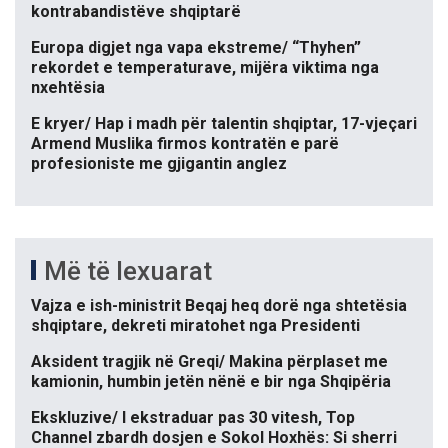
kontrabandistëve shqiptarë
Europa digjet nga vapa ekstreme/ “Thyhen”
rekordet e temperaturave, mijëra viktima nga
nxehtësia
E kryer/ Hap i madh për talentin shqiptar, 17-vjeçari
Armend Muslika firmos kontratën e parë
profesioniste me gjigantin anglez
Më të lexuarat
Vajza e ish-ministrit Beqaj heq dorë nga shtetësia
shqiptare, dekreti miratohet nga Presidenti
Aksident tragjik në Greqi/ Makina përplaset me
kamionin, humbin jetën nënë e bir nga Shqipëria
Ekskluzive/ I ekstraduar pas 30 vitesh, Top
Channel zbardh dosjen e Sokol Hoxhës: Si sherri