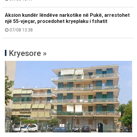
Aksion kundër lëndëve narkotike në Pukë, arrestohet
një 55-vjeçar, procedohet kryeplaku i fshatit
07/08 13:38
Kryesore »