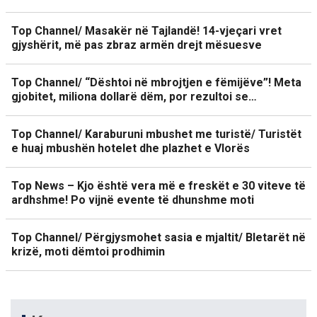
Top Channel/ Masakër në Tajlandë! 14-vjeçari vret
gjyshërit, më pas zbraz armën drejt mësuesve
Top Channel/ “Dështoi në mbrojtjen e fëmijëve”! Meta
gjobitet, miliona dollarë dëm, por rezultoi se…
Top Channel/ Karaburuni mbushet me turistë/ Turistët
e huaj mbushën hotelet dhe plazhet e Vlorës
Top News – Kjo është vera më e freskët e 30 viteve të
ardhshme! Po vijnë evente të dhunshme moti
Top Channel/ Përgjysmohet sasia e mjaltit/ Bletarët në
krizë, moti dëmtoi prodhimin