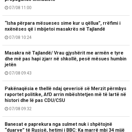
07/08 11:00
“Isha përpara mësueses sime kur u qëllua”, rrëfimi i
nxënëses që i mbijetoi masakrës në Tajlandë
07/08 10:24
Masakra në Tajlandë/ Vrau gjyshërit me armën e tyre
dhe më pas hapi zjarr në shkollë, pesë mësues humbin
jetën
07/08 09:43
Pakënaqësia e thellë ndaj qeverisë së Merzit përmbys
raportet politike, AfD arrin mbështetjen më të lartë në
histori dhe lë pas CDU/CSU
07/08 09:32
Banesat e paprekura nga sulmet nuk i shpëtojnë
“duarve” të Rusisë, hetimi i BBC: Ka marrë mbi 34 mijë