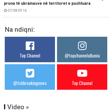
prona të ukrainasve në territoret e pushtuara
07/08 09:16
Na ndiqni:
Top Channel
@topchannelalbania
@tchbreakingnews
Top Channel
Video »