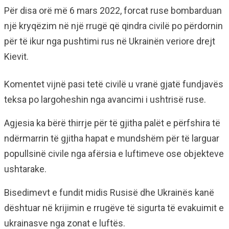
Për disa orë më 6 mars 2022, forcat ruse bombarduan
një kryqëzim në një rrugë që qindra civilë po përdornin
për të ikur nga pushtimi rus në Ukrainën veriore drejt
Kievit.
Komentet vijnë pasi tetë civilë u vranë gjatë fundjavës
teksa po largoheshin nga avancimi i ushtrisë ruse.
Agjesia ka bërë thirrje për të gjitha palët e përfshira të
ndërmarrin të gjitha hapat e mundshëm për të larguar
popullsinë civile nga afërsia e luftimeve ose objekteve
ushtarake.
Bisedimevt e fundit midis Rusisë dhe Ukrainës kanë
dështuar në krijimin e rrugëve të sigurta të evakuimit e
ukrainasve nga zonat e luftës.