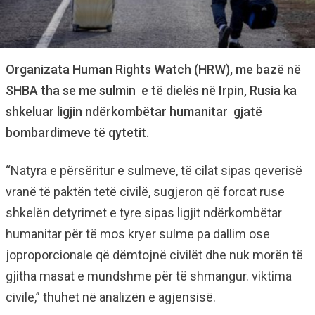
Organizata Human Rights Watch (HRW), me bazë në
SHBA tha se me sulmin e të dielës në Irpin, Rusia ka
shkeluar ligjin ndërkombëtar humanitar gjatë
bombardimeve të qytetit.
“Natyra e përsëritur e sulmeve, të cilat sipas qeverisë
vranë të paktën tetë civilë, sugjeron që forcat ruse
shkelën detyrimet e tyre sipas ligjit ndërkombëtar
humanitar për të mos kryer sulme pa dallim ose
joproporcionale që dëmtojnë civilët dhe nuk morën të
gjitha masat e mundshme për të shmangur. viktima
civile,” thuhet në analizën e agjensisë.