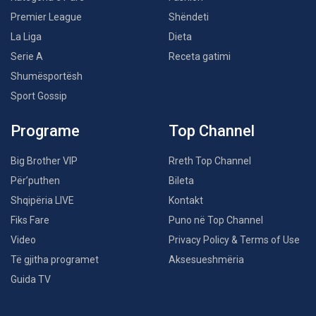
Premier League
Shëndeti
La Liga
Dieta
Serie A
Receta gatimi
Shumësportësh
Sport Gossip
Programe
Top Channel
Big Brother VIP
Rreth Top Channel
Për’puthen
Bileta
Shqipëria LIVE
Kontakt
Fiks Fare
Puno në Top Channel
Video
Privacy Policy & Terms of Use
Të gjitha programet
Aksesueshmëria
Guida TV