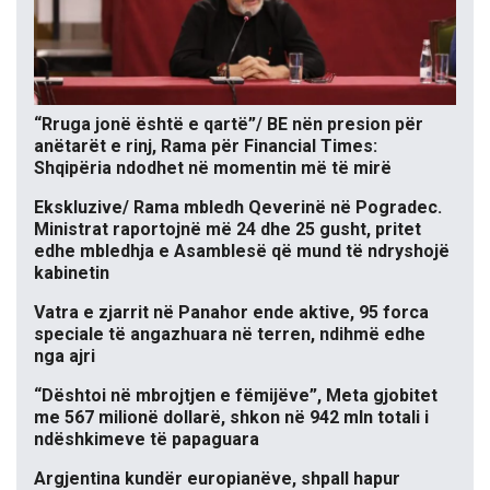
“Rruga jonë është e qartë”/ BE nën presion për
anëtarët e rinj, Rama për Financial Times:
Shqipëria ndodhet në momentin më të mirë
Ekskluzive/ Rama mbledh Qeverinë në Pogradec.
Ministrat raportojnë më 24 dhe 25 gusht, pritet
edhe mbledhja e Asamblesë që mund të ndryshojë
kabinetin
Vatra e zjarrit në Panahor ende aktive, 95 forca
speciale të angazhuara në terren, ndihmë edhe
nga ajri
“Dështoi në mbrojtjen e fëmijëve”, Meta gjobitet
me 567 milionë dollarë, shkon në 942 mln totali i
ndëshkimeve të papaguara
Argjentina kundër europianëve, shpall hapur