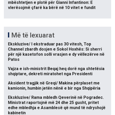
mbështetjen e plotë për Gianni Infantinon: E
vlerësojmë çfarë ka bërë në 10 vitet e fundit
Më të lexuarat
Ekskluzive/ I ekstraduar pas 30 vitesh, Top
Channel zbardh dosjen e Sokol Hoxhës: Si sherri
për një kasetofon solli vrasjen e dy vëllezërve në
Patos
Vajza e ish-ministrit Beqaj heq dorë nga shtetësia
shqiptare, dekreti miratohet nga Presidenti
Aksident tragjik në Greqi/ Makina përplaset me
kamionin, humbin jetën nënë e bir nga Shqipëria
Ekskluzive/ Rama mbledh Qeverinë në Pogradec.
Ministrat raportojnë më 24 dhe 25 gusht, pritet
edhe mbledhja e Asamblesë që mund të ndryshojë
kabinetin