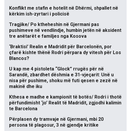
Konflikt me stafin e hotelit në Dhërmi, shpallet në
kërkim ish-zyrtari i policisë
Tragjike/ Po ktheheshin në Gjermani pas
pushimeve në vendlindje, humbin jetën në aksident
tre anëtarët e familjes nga Kosova
‘Braktisi’ Realin e Madridit për Barcelonën, por
çfarë kishte thënë Rodri përpara dy vitesh për Los
Blancos?
U kap me 4 pistoleta “Glock” rrugës për në
Sarandë, zbardhet dëshmia e 31-vjeçarit: Unë u
nisa për pushime, shoku më futi qesen e zezë në
makinë dhe iku
Kthesa e madhe e kampionit të botës/ Rodri i thotë
përfundimisht ‘jo’ Realit të Madridit, zgjodhi kalimin
te Barcelona
Përplasen dy tramvaje në Gjermani, mbi 20
persona të plagosur, 3 në gjendje kritike