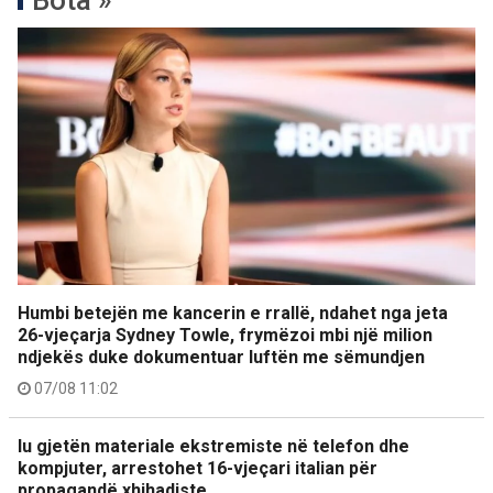
Bota »
Humbi betejën me kancerin e rrallë, ndahet nga jeta
26-vjeçarja Sydney Towle, frymëzoi mbi një milion
ndjekës duke dokumentuar luftën me sëmundjen
07/08 11:02
Iu gjetën materiale ekstremiste në telefon dhe
kompjuter, arrestohet 16-vjeçari italian për
propagandë xhihadiste