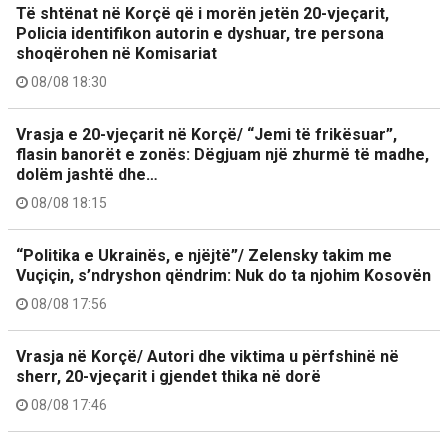
Të shtënat në Korçë që i morën jetën 20-vjeçarit,
Policia identifikon autorin e dyshuar, tre persona
shoqërohen në Komisariat
08/08 18:30
Vrasja e 20-vjeçarit në Korçë/ “Jemi të frikësuar”,
flasin banorët e zonës: Dëgjuam një zhurmë të madhe,
dolëm jashtë dhe…
08/08 18:15
“Politika e Ukrainës, e njëjtë”/ Zelensky takim me
Vuçiçin, s’ndryshon qëndrim: Nuk do ta njohim Kosovën
08/08 17:56
Vrasja në Korçë/ Autori dhe viktima u përfshinë në
sherr, 20-vjeçarit i gjendet thika në dorë
08/08 17:46