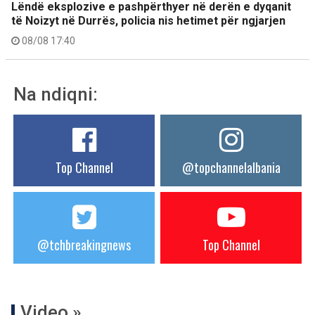
Lëndë eksplozive e pashpërthyer në derën e dyqanit
të Noizyt në Durrës, policia nis hetimet për ngjarjen
08/08 17:40
Na ndiqni:
Top Channel
@topchannelalbania
@tchbreakingnews
Top Channel
Video »