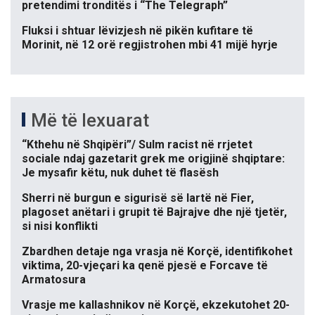
pretendimi tronditës i “The Telegraph”
Fluksi i shtuar lëvizjesh në pikën kufitare të
Morinit, në 12 orë regjistrohen mbi 41 mijë hyrje
Më të lexuarat
“Kthehu në Shqipëri”/ Sulm racist në rrjetet
sociale ndaj gazetarit grek me origjinë shqiptare:
Je mysafir këtu, nuk duhet të flasësh
Sherri në burgun e sigurisë së lartë në Fier,
plagoset anëtari i grupit të Bajrajve dhe një tjetër,
si nisi konflikti
Zbardhen detaje nga vrasja në Korçë, identifikohet
viktima, 20-vjeçari ka qenë pjesë e Forcave të
Armatosura
Vrasje me kallashnikov në Korçë, ekzekutohet 20-