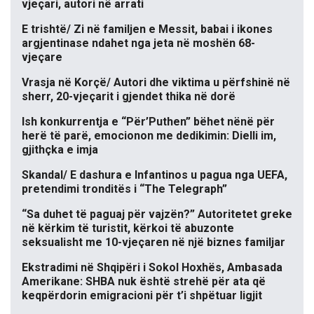
vjeçari, autori në arrati
E trishtë/ Zi në familjen e Messit, babai i ikones
argjentinase ndahet nga jeta në moshën 68-
vjeçare
Vrasja në Korçë/ Autori dhe viktima u përfshinë në
sherr, 20-vjeçarit i gjendet thika në dorë
Ish konkurrentja e “Për’Puthen” bëhet nënë për
herë të parë, emocionon me dedikimin: Dielli im,
gjithçka e imja
Skandal/ E dashura e Infantinos u pagua nga UEFA,
pretendimi tronditës i “The Telegraph”
“Sa duhet të paguaj për vajzën?” Autoritetet greke
në kërkim të turistit, kërkoi të abuzonte
seksualisht me 10-vjeçaren në një biznes familjar
Ekstradimi në Shqipëri i Sokol Hoxhës, Ambasada
Amerikane: SHBA nuk është strehë për ata që
keqpërdorin emigracioni për t’i shpëtuar ligjit