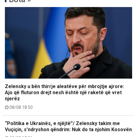
Zelensky u bën thirrje aleatëve për mbrojtje ajrore:
Ajo që fluturon drejt nesh është një raketë që vret
njerëz
08/08 18:50
“Politika e Ukrainës, e njëjtë”/ Zelensky takim me
Vuçiçin, s’ndryshon qëndrim: Nuk do ta njohim Kosovën