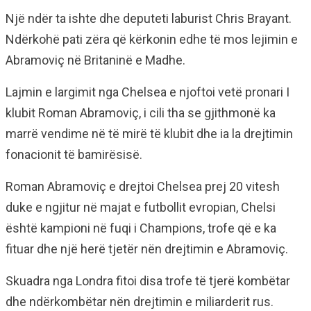
Një ndër ta ishte dhe deputeti laburist Chris Brayant.
Ndërkohë pati zëra që kërkonin edhe të mos lejimin e
Abramoviç në Britaninë e Madhe.
Lajmin e largimit nga Chelsea e njoftoi vetë pronari I
klubit Roman Abramoviç, i cili tha se gjithmonë ka
marrë vendime në të mirë të klubit dhe ia la drejtimin
fonacionit të bamirësisë.
Roman Abramoviç e drejtoi Chelsea prej 20 vitesh
duke e ngjitur në majat e futbollit evropian, Chelsi
është kampioni në fuqi i Champions, trofe që e ka
fituar dhe një herë tjetër nën drejtimin e Abramoviç.
Skuadra nga Londra fitoi disa trofe të tjerë kombëtar
dhe ndërkombëtar nën drejtimin e miliarderit rus.