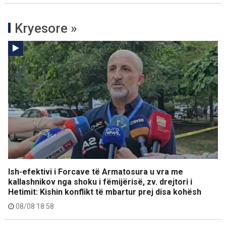
Kryesore »
Ish-efektivi i Forcave të Armatosura u vra me
kallashnikov nga shoku i fëmijërisë, zv. drejtori i
Hetimit: Kishin konflikt të mbartur prej disa kohësh
08/08 18:58