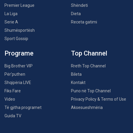
Premier League
Shëndeti
La Liga
Dieta
Serie A
Receta gatimi
Shumësportësh
Sport Gossip
Programe
Top Channel
Big Brother VIP
Rreth Top Channel
Për’puthen
Bileta
Shqipëria LIVE
Kontakt
Fiks Fare
Puno në Top Channel
Video
Privacy Policy & Terms of Use
Të gjitha programet
Aksesueshmëria
Guida TV