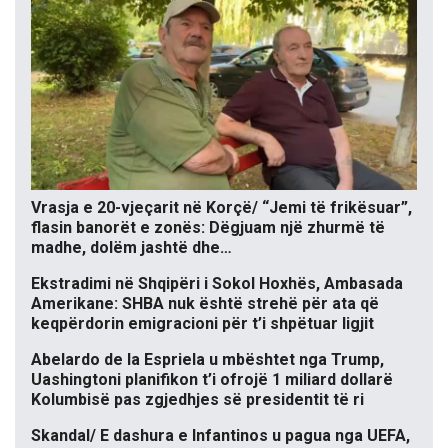
Vrasja e 20-vjeçarit në Korçë/ “Jemi të frikësuar”,
flasin banorët e zonës: Dëgjuam një zhurmë të
madhe, dolëm jashtë dhe…
Ekstradimi në Shqipëri i Sokol Hoxhës, Ambasada
Amerikane: SHBA nuk është strehë për ata që
keqpërdorin emigracioni për t’i shpëtuar ligjit
Abelardo de la Espriela u mbështet nga Trump,
Uashingtoni planifikon t’i ofrojë 1 miliard dollarë
Kolumbisë pas zgjedhjes së presidentit të ri
Skandal/ E dashura e Infantinos u pagua nga UEFA,