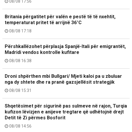
08/08 17:56
Britania përgatitet për valën e pestë të të nxehtit,
temperaturat pritet të arrijnë 36°C
08/08 17:18
Përshkallëzohet përplasja Spanjë-Itali për emigrantët,
Madridi vendos kontrolle kufitare
08/08 16:38
Droni shpërthen mbi Bullgari/ Mjeti kaloi pa u zbuluar
nga dy shtete dhe ra pranë gazsjellësit strategjik
08/08 15:31
Shqetësimet për sigurinë pas sulmeve në rajon, Turqia
kufizon lëvizjen e anijeve tregtare që udhëtojnë drejt
Detit të Zi përmes Bosforit
08/08 14:56