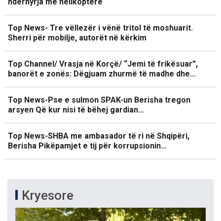
ndërhyrja me helikopterë
Top News- Tre vëllezër i vënë tritol të moshuarit.
Sherri për mobilje, autorët në kërkim
Top Channel/ Vrasja në Korçë/ “Jemi të frikësuar”,
banorët e zonës: Dëgjuam zhurmë të madhe dhe…
Top News-Pse e sulmon SPAK-un Berisha tregon
arsyen Që kur nisi të bëhej gardian…
Top News-SHBA me ambasador të ri në Shqipëri,
Berisha Pikëpamjet e tij për korrupsionin…
Kryesore