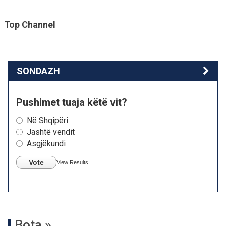
Top Channel
SONDAZH
Pushimet tuaja këtë vit?
Në Shqipëri
Jashtë vendit
Asgjëkundi
Vote
View Results
Bota »