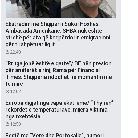
Ekstradimi në Shqipëri i Sokol Hoxhës,
Ambasada Amerikane: SHBA nuk është
strehë për ata që keqpërdorin emigracioni
për t’i shpëtuar ligjit
22:40
“Rruga jonë është e qartë”/ BE nën presion
për anëtarët e rinj, Rama për Financial
Times: Shqipëria ndodhet në momentin më
të mirë
12:02
Europa digjet nga vapa ekstreme/ “Thyhen”
rekordet e temperaturave, mijëra viktima
nga nxehtësia
12:50
Festë me “Verë dhe Portokalle”, humori