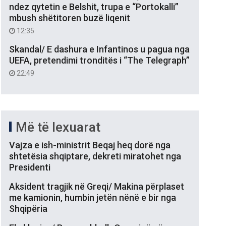
ndez qytetin e Belshit, trupa e “Portokalli”
mbush shëtitoren buzë liqenit
12:35
Skandal/ E dashura e Infantinos u pagua nga
UEFA, pretendimi tronditës i “The Telegraph”
22:49
Më të lexuarat
Vajza e ish-ministrit Beqaj heq dorë nga
shtetësia shqiptare, dekreti miratohet nga
Presidenti
Aksident tragjik në Greqi/ Makina përplaset
me kamionin, humbin jetën nënë e bir nga
Shqipëria