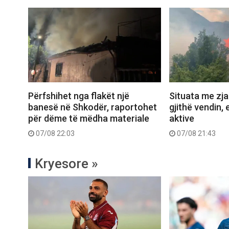
Përfshihet nga flakët një
Situata me zjar
banesë në Shkodër, raportohet
gjithë vendin, 
për dëme të mëdha materiale
aktive
07/08 22:03
07/08 21:43
Kryesore »