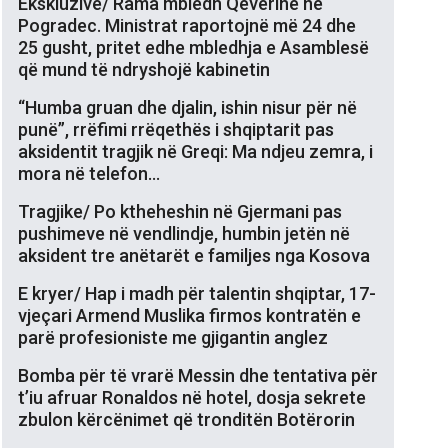
Ekskluzive/ Rama mbledh Qeverinë në
Pogradec. Ministrat raportojnë më 24 dhe
25 gusht, pritet edhe mbledhja e Asamblesë
që mund të ndryshojë kabinetin
“Humba gruan dhe djalin, ishin nisur për në
punë”, rrëfimi rrëqethës i shqiptarit pas
aksidentit tragjik në Greqi: Ma ndjeu zemra, i
mora në telefon…
Tragjike/ Po ktheheshin në Gjermani pas
pushimeve në vendlindje, humbin jetën në
aksident tre anëtarët e familjes nga Kosova
E kryer/ Hap i madh për talentin shqiptar, 17-
vjeçari Armend Muslika firmos kontratën e
parë profesioniste me gjigantin anglez
Bomba për të vrarë Messin dhe tentativa për
t’iu afruar Ronaldos në hotel, dosja sekrete
zbulon kërcënimet që tronditën Botërorin