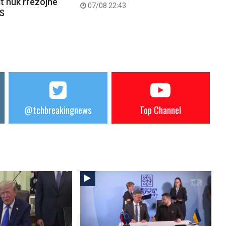
it nuk rrëzojnë
07/08 22:43
PS
@tchbreakingnews
Top Channel