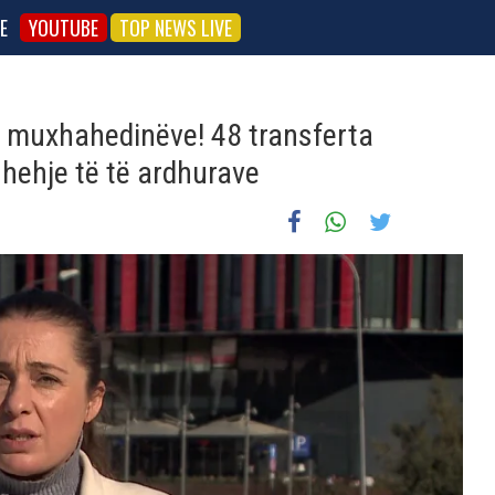
E
YOUTUBE
TOP NEWS LIVE
e muxhahedinëve! 48 transferta
hehje të të ardhurave