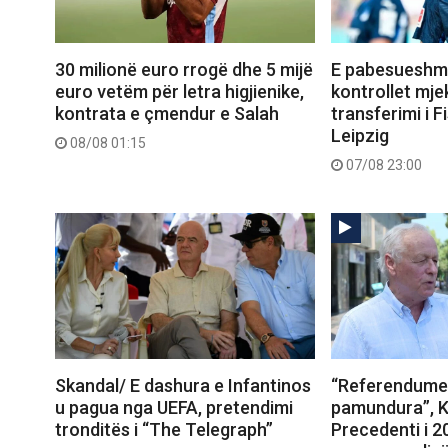
30 milionë euro rrogë dhe 5 mijë
E pabesueshme
euro vetëm për letra higjienike,
kontrollet mje
kontrata e çmendur e Salah
transferimi i Fi
Leipzig
08/08 01:15
07/08 23:00
Skandal/ E dashura e Infantinos
“Referendumet
u pagua nga UEFA, pretendimi
pamundura”, K
tronditës i “The Telegraph”
Precedenti i 