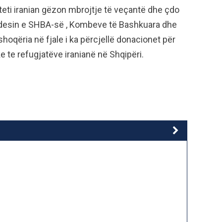
iteti iranian gëzon mbrojtje të veçantë dhe çdo
ujdesin e SHBA-së , Kombeve të Bashkuara dhe
hoqëria në fjale i ka përcjellë donacionet për
e te refugjatëve iranianë në Shqipëri.