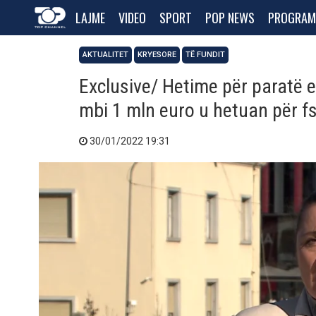
LAJME
VIDEO
SPORT
POP NEWS
PROGRAM
AKTUALITET
KRYESORE
TË FUNDIT
Exclusive/ Hetime për paratë 
mbi 1 mln euro u hetuan për fs
30/01/2022 19:31