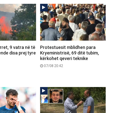
ret, 9 vatra në të
Protestuesit mblidhen para
ende disa prej tyre
Kryeministrisë, 69 ditë tubim,
kërkohet qeveri teknike
07/08 20:42