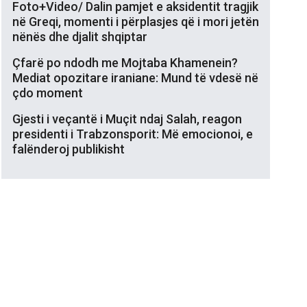
Foto+Video/ Dalin pamjet e aksidentit tragjik
në Greqi, momenti i përplasjes që i mori jetën
nënës dhe djalit shqiptar
Çfarë po ndodh me Mojtaba Khamenein?
Mediat opozitare iraniane: Mund të vdesë në
çdo moment
Gjesti i veçantë i Muçit ndaj Salah, reagon
presidenti i Trabzonsporit: Më emocionoi, e
falënderoj publikisht