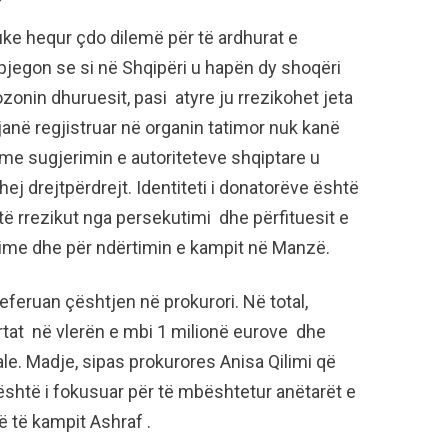
uke hequr çdo dilemë për të ardhurat e
egon se si në Shqipëri u hapën dy shoqëri
onin dhuruesit, pasi atyre ju rrezikohet jeta
janë regjistruar në organin tatimor nuk kanë
r me sugjerimin e autoriteteve shqiptare u
ej drejtpërdrejt. Identiteti i donatorëve është
ë rrezikut nga persekutimi dhe përfituesit e
zime dhe për ndërtimin e kampit në Manzë.
referuan çështjen në prokurori. Në total,
ertat në vlerën e mbi 1 milionë eurove dhe
e. Madje, sipas prokurores Anisa Qilimi që
 është i fokusuar për të mbështetur anëtarët e
ë të kampit Ashraf .