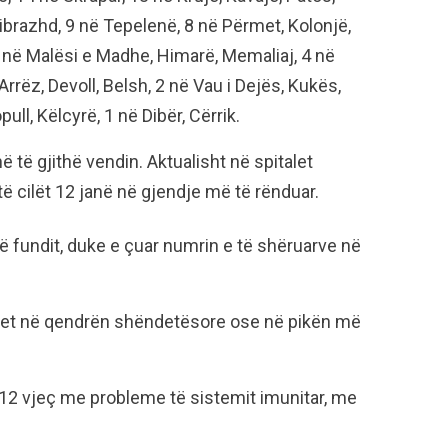
ibrazhd, 9 në Tepelenë, 8 në Përmet, Kolonjë,
5 në Malësi e Madhe, Himarë, Memaliaj, 4 në
Arrëz, Devoll, Belsh, 2 në Vau i Dejës, Kukës,
ull, Këlcyrë, 1 në Dibër, Cërrik.
të gjithë vendin. Aktualisht në spitalet
ë cilët 12 janë në gjendje më të rënduar.
ë fundit, duke e çuar numrin e të shëruarve në
het në qendrën shëndetësore ose në pikën më
+12 vjeç me probleme të sistemit imunitar, me