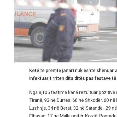
Këtë të premte janari nuk është shënuar 
infektuarit rriten dita ditës pas festave të 
Nga 8,105 testime kanë rezultuar pozitivë
Tiranë, 93 në Durrës, 68 në Shkodër, 60 në F
Lushnje, 34 në Berat, 32 në Sarandë, 29 n
Elbasan, 17 në Mallakastër, Korçë, Pogradec