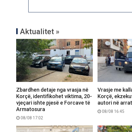
Aktualitet »
Zbardhen detaje nga vrasja në
Vrasje me kall
Korçë, identifikohet viktima, 20-
Korçë, ekzekut
vjeçari ishte pjesë e Forcave të
autori në arrat
Armatosura
08/08 16:45
08/08 17:02