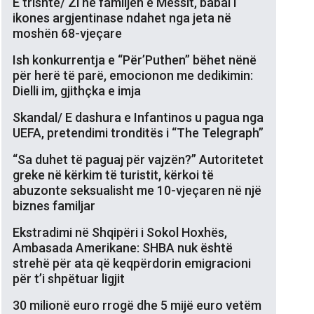
E trishtë/ Zi në familjen e Messit, babai i
ikones argjentinase ndahet nga jeta në
moshën 68-vjeçare
Ish konkurrentja e “Për’Puthen” bëhet nënë
për herë të parë, emocionon me dedikimin:
Dielli im, gjithçka e imja
Skandal/ E dashura e Infantinos u pagua nga
UEFA, pretendimi tronditës i “The Telegraph”
“Sa duhet të paguaj për vajzën?” Autoritetet
greke në kërkim të turistit, kërkoi të
abuzonte seksualisht me 10-vjeçaren në një
biznes familjar
Ekstradimi në Shqipëri i Sokol Hoxhës,
Ambasada Amerikane: SHBA nuk është
strehë për ata që keqpërdorin emigracioni
për t’i shpëtuar ligjit
30 milionë euro rrogë dhe 5 mijë euro vetëm