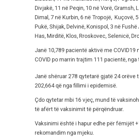
Divjakë, 11 në Peqin, 10 në Vorë, Gramsh, L
Dimal, 7 në Kurbin, 6 në Tropojë, Kuçovë, 
Pukë, Shijak, Delvinë, Konispol, 3 në Fushë 
Has, Mirditë, Klos, Rroskovec, Selenicë, Drop
Janë 10,789 pacientë aktivë me COVID19 në 
COVID po marrin trajtim 111 pacientë, nga t
Janë shëruar 278 qytetarë gjatë 24 orëve t
202,664 që nga fillimi i epidemisë.
Çdo qytetar mbi 16 vjeç, mund të vaksino
të afërt të vaksinimit të përqëndruar.
Vaksinimi është i hapur edhe për fëmijët 
rekomandim nga mjeku.