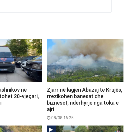
ashnikov në
Zjarr në lagjen Abazaj të Krujës,
ohet 20-vjeçari,
rrezikohen banesat dhe
i
bizneset, ndërhyrje nga toka e
ajri
08/08 16:25