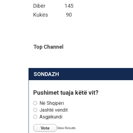
Dibër 145
Kukës 90
Top Channel
SONDAZH
Pushimet tuaja këtë vit?
Në Shqipëri
Jashtë vendit
Asgjëkundi
Vote
View Results