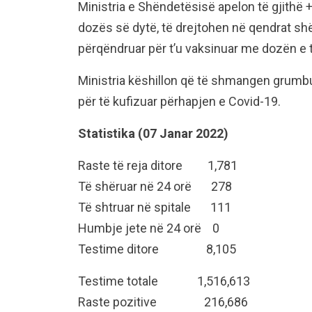
Ministria e Shëndetësisë apelon të gjithë 
dozës së dytë, të drejtohen në qendrat sh
përqëndruar për t’u vaksinuar me dozën e 
Ministria këshillon që të shmangen grumbu
për të kufizuar përhapjen e Covid-19.
Statistika (07 Janar 2022)
Raste të reja ditore 1,781
Të shëruar në 24 orë 278
Të shtruar në spitale 111
Humbje jete në 24 orë 0
Testime ditore 8,105
Testime totale 1,516,613
Raste pozitive 216,686