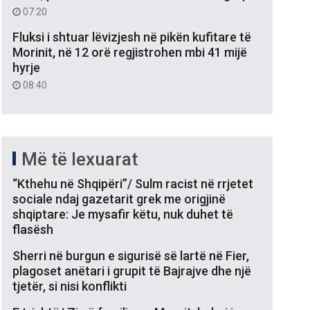
07:20
Fluksi i shtuar lëvizjesh në pikën kufitare të
Morinit, në 12 orë regjistrohen mbi 41 mijë
hyrje
08:40
Më të lexuarat
“Kthehu në Shqipëri”/ Sulm racist në rrjetet
sociale ndaj gazetarit grek me origjinë
shqiptare: Je mysafir këtu, nuk duhet të
flasësh
Sherri në burgun e sigurisë së lartë në Fier,
plagoset anëtari i grupit të Bajrajve dhe një
tjetër, si nisi konflikti