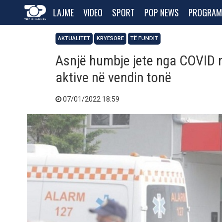
LAJME
VIDEO
SPORT
POP NEWS
PROGRAM
AKTUALITET
KRYESORE
TË FUNDIT
Asnjë humbje jete nga COVID n
aktive në vendin tonë
07/01/2022 18:59