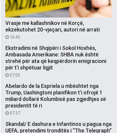
Vrasje me kallashnikov në Korçë,
ekzekutohet 20-vjeçari, autori në arrati
16:45
Ekstradimi në Shqipëri i Sokol Hoxhës,
Ambasada Amerikane: SHBA nuk është
strehë për ata që keqpërdorin emigracioni
për t’i shpëtuar ligjit
07:05
Abelardo de la Espriela u mbështet nga
Trump, Uashingtoni planifikon t’i ofrojë 1
miliard dollarë Kolumbisë pas zgjedhjes së
presidentit të ri
07:37
Skandal/ E dashura e Infantinos u pagua nga
UEFA, pretendimi tronditës i “The Telegraph”