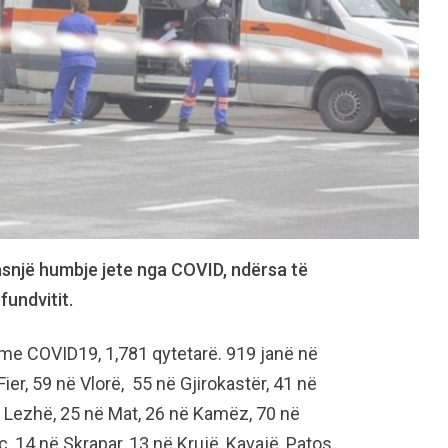
asnjë humbje jete nga COVID, ndërsa të
fundvitit.
 me COVID19, 1,781 qytetarë. 919 janë në
ier, 59 në Vlorë, 55 në Gjirokastër, 41 në
ë Lezhë, 25 në Mat, 26 në Kamëz, 70 në
, 14 në Skrapar, 13 në Krujë, Kavajë, Patos,