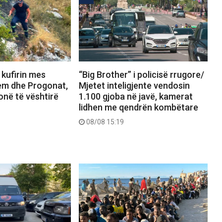
 kufirin mes
“Big Brother” i policisë rrugore/
em dhe Progonat,
Mjetet inteligjente vendosin
zonë të vështirë
1.100 gjoba në javë, kamerat
lidhen me qendrën kombëtare
08/08 15:19