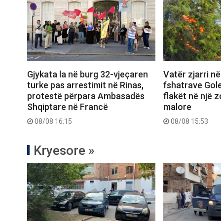
Gjykata la në burg 32-vjeçaren
Vatër zjarri në
turke pas arrestimit në Rinas,
fshatrave Gol
protestë përpara Ambasadës
flakët në një 
Shqiptare në Francë
malore
08/08 16:15
08/08 15:53
Kryesore »