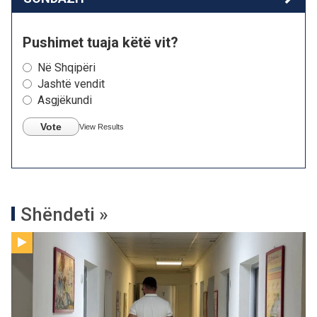
Pushimet tuaja këtë vit?
Në Shqipëri
Jashtë vendit
Asgjëkundi
Vote
View Results
Shëndeti »