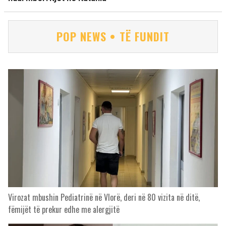
POP NEWS • TË FUNDIT
Virozat mbushin Pediatrinë në Vlorë, deri në 80 vizita në ditë,
fëmijët të prekur edhe me alergjitë