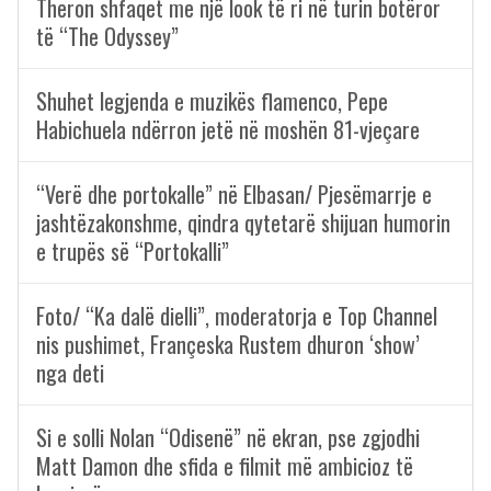
Theron shfaqet me një look të ri në turin botëror
të “The Odyssey”
Shuhet legjenda e muzikës flamenco, Pepe
Habichuela ndërron jetë në moshën 81-vjeçare
“Verë dhe portokalle” në Elbasan/ Pjesëmarrje e
jashtëzakonshme, qindra qytetarë shijuan humorin
e trupës së “Portokalli”
Foto/ “Ka dalë dielli”, moderatorja e Top Channel
nis pushimet, Françeska Rustem dhuron ‘show’
nga deti
Si e solli Nolan “Odisenë” në ekran, pse zgjodhi
Matt Damon dhe sfida e filmit më ambicioz të