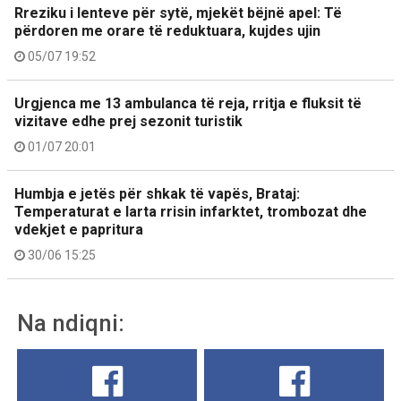
Rreziku i lenteve për sytë, mjekët bëjnë apel: Të
përdoren me orare të reduktuara, kujdes ujin
05/07 19:52
Urgjenca me 13 ambulanca të reja, rritja e fluksit të
vizitave edhe prej sezonit turistik
01/07 20:01
Humbja e jetës për shkak të vapës, Brataj:
Temperaturat e larta rrisin infarktet, trombozat dhe
vdekjet e papritura
30/06 15:25
Na ndiqni: