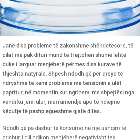
Janë disa probleme të zakonshme shëndetësore, të
cilat me pak dituri mund të trajtohen shumë lehtë
duke i larguar menjëherë përmes disa kurave të
thjeshta natyrale. Shpesh ndodh që për arsye të
ndryshme të kemi probleme me tensionin e ulët
papritur, në momentin kur ngrihemi me shpejtësi nga
vendi ku jemi ulur, marramendje apo të ndiejmë
këputje të pashpjegueshme gjatë ditës.
Ndodh që pa dashur të konsumojnë një ushqim të
prishur, i cili ndikon menjëherë negativisht tek