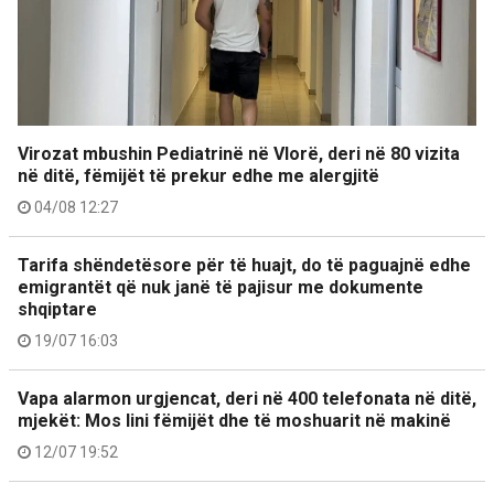
Virozat mbushin Pediatrinë në Vlorë, deri në 80 vizita
në ditë, fëmijët të prekur edhe me alergjitë
04/08 12:27
Tarifa shëndetësore për të huajt, do të paguajnë edhe
emigrantët që nuk janë të pajisur me dokumente
shqiptare
19/07 16:03
Vapa alarmon urgjencat, deri në 400 telefonata në ditë,
mjekët: Mos lini fëmijët dhe të moshuarit në makinë
12/07 19:52