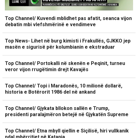
Top Channel/ Kuvendi mblidhet pas afatit, seanca vijon
debatin mbi vlefshmërinë e vendimeve
Top News- Lihet në burg kimisti i Frakullës, GJKKO jep
masën e sigurisë për kolumbianin e ekstraduar
Top Channel/ Portokalli në skenën e Peqinit, turneu
veror vijon rrugëtimin drejt Kavajës
Top Channel/ Topi i Maradonës, 10 milionë dollarë,
historia e Botërorit 1986 del në ankand
Top Channel/ Gjykata bllokon sallën e Trump,
presidenti paralajmëron betejë në Gjykatën Supreme
Top Channel/ Etna mbyll qiellin e Siçilisë, hiri vullkanik
ndal mbërritjet në Katania