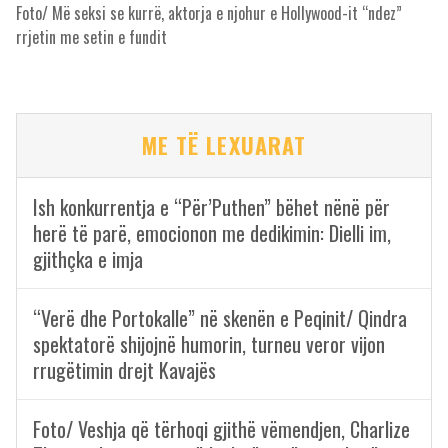
Foto/ Më seksi se kurrë, aktorja e njohur e Hollywood-it “ndez”
rrjetin me setin e fundit
ME TË LEXUARAT
Ish konkurrentja e “Për’Puthen” bëhet nënë për
herë të parë, emocionon me dedikimin: Dielli im,
gjithçka e imja
“Verë dhe Portokalle” në skenën e Peqinit/ Qindra
spektatorë shijojnë humorin, turneu veror vijon
rrugëtimin drejt Kavajës
Foto/ Veshja që tërhoqi gjithë vëmendjen, Charlize