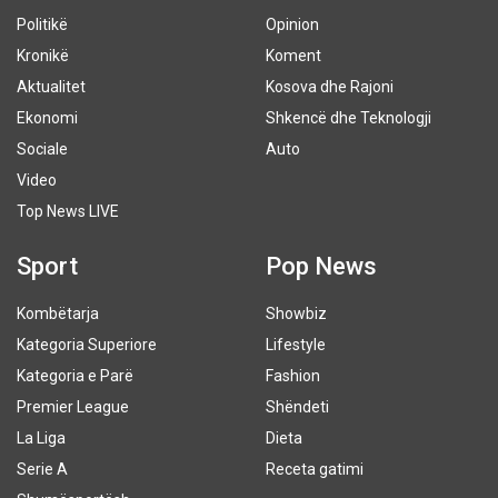
Politikë
Opinion
Kronikë
Koment
Aktualitet
Kosova dhe Rajoni
Ekonomi
Shkencë dhe Teknologji
Sociale
Auto
Video
Top News LIVE
Sport
Pop News
Kombëtarja
Showbiz
Kategoria Superiore
Lifestyle
Kategoria e Parë
Fashion
Premier League
Shëndeti
La Liga
Dieta
Serie A
Receta gatimi