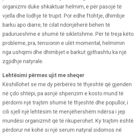
organizmi duke shkaktuar helmim, e për pasojë të
vjella dhe lodhje të trupit. Por edhe ftohtje, dhimbje
barku apo diarre, të cilat ndonjëherë bëhen të
padurueshme e shumë të sikletshme. Për të treja këto
probleme, pra, tensionin e ulët momental, helmimin
nga ushqimi dhe dhimbjet e barkut gjithashtu ka një
zgjidhje natyrale.
Lehtësimi përmes ujit me sheqer
Këshillohet se me dy përbërës të thjeshtë që gjenden
në çdo shtëpi, pa asnjë shpenzim e kosto mund të
përdorni një trajtim shumë të thjeshtë dhe popullor, i
cili sjell një lehtësim të menjëhershëm ndërsa i jep
mundësi organizmit që të rikuperohet. Ky trajtim është
përdorur në kohë si një serum natyral sidomos në