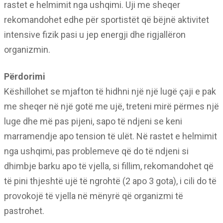
rastet e helmimit nga ushqimi. Uji me sheqer
rekomandohet edhe për sportistët që bëjnë aktivitet
intensive fizik pasi u jep energji dhe rigjallëron
organizmin.
Përdorimi
Këshillohet se mjafton të hidhni një një lugë çaji e pak
me sheqer në një gotë me ujë, treteni mirë përmes një
luge dhe më pas pijeni, sapo të ndjeni se keni
marramendje apo tension të ulët. Në rastet e helmimit
nga ushqimi, pas problemeve që do të ndjeni si
dhimbje barku apo të vjella, si fillim, rekomandohet që
të pini thjeshtë ujë të ngrohtë (2 apo 3 gota), i cili do të
provokojë të vjella në mënyrë që organizmi të
pastrohet.