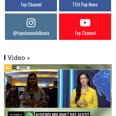
Top Channel
TCH Pop News
@topchannelalbania
Top Channel
Video »