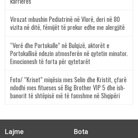
karrierës
Virozat mbushin Pediatrinë në Vlorë, deri në 80
vizita në ditë, fëmijët të prekur edhe me alergjitë
“Verë dhe Portokalle” në Bulqizë, aktorët e
Portokallisë ndezin atmosferën në qytetin minator.
Emocionesh të forta për qytetarët
Foto/ “Kriset” miqësia mes Selin dhe Kristit, çfarë
ndodhi mes fitueses së Big Brother VIP 5 dhe ish-
banorit të shtëpisë më të famshme në Shqipëri
Lajme
Bota