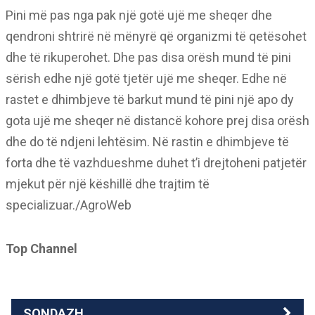
Pini më pas nga pak një gotë ujë me sheqer dhe
qendroni shtrirë në mënyrë që organizmi të qetësohet
dhe të rikuperohet. Dhe pas disa orësh mund të pini
sërish edhe një gotë tjetër ujë me sheqer. Edhe në
rastet e dhimbjeve të barkut mund të pini një apo dy
gota ujë me sheqer në distancë kohore prej disa orësh
dhe do të ndjeni lehtësim. Në rastin e dhimbjeve të
forta dhe të vazhdueshme duhet t’i drejtoheni patjetër
mjekut për një këshillë dhe trajtim të
specializuar./AgroWeb
Top Channel
SONDAZH