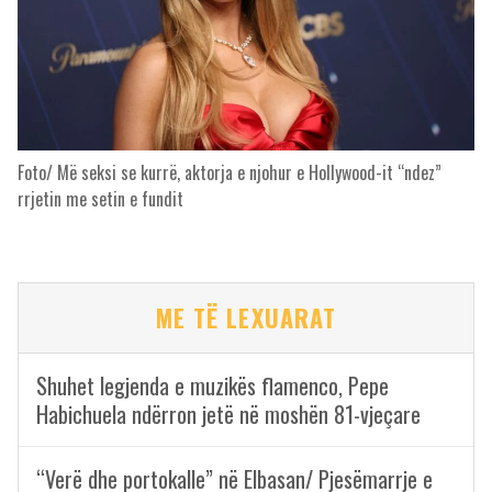
Foto/ Më seksi se kurrë, aktorja e njohur e Hollywood-it “ndez”
rrjetin me setin e fundit
ME TË LEXUARAT
Shuhet legjenda e muzikës flamenco, Pepe
Habichuela ndërron jetë në moshën 81-vjeçare
“Verë dhe portokalle” në Elbasan/ Pjesëmarrje e