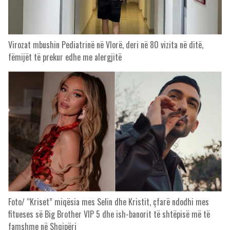
Virozat mbushin Pediatrinë në Vlorë, deri në 80 vizita në ditë,
fëmijët të prekur edhe me alergjitë
Foto/ “Kriset” miqësia mes Selin dhe Kristit, çfarë ndodhi mes
fitueses së Big Brother VIP 5 dhe ish-banorit të shtëpisë më të
famshme në Shqipëri