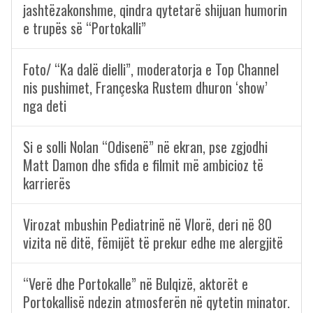
jashtëzakonshme, qindra qytetarë shijuan humorin
e trupës së “Portokalli”
Foto/ “Ka dalë dielli”, moderatorja e Top Channel
nis pushimet, Françeska Rustem dhuron ‘show’
nga deti
Si e solli Nolan “Odisenë” në ekran, pse zgjodhi
Matt Damon dhe sfida e filmit më ambicioz të
karrierës
Virozat mbushin Pediatrinë në Vlorë, deri në 80
vizita në ditë, fëmijët të prekur edhe me alergjitë
“Verë dhe Portokalle” në Bulqizë, aktorët e
Portokallisë ndezin atmosferën në qytetin minator.