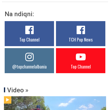
Na ndiqni:
Top Channel
TCH Pop News
@topchannelalbania
Top Channel
Video »