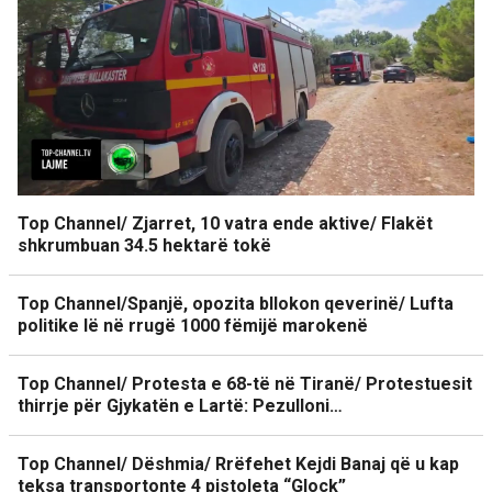
Top Channel/ Zjarret, 10 vatra ende aktive/ Flakët
shkrumbuan 34.5 hektarë tokë
Top Channel/Spanjë, opozita bllokon qeverinë/ Lufta
politike lë në rrugë 1000 fëmijë marokenë
Top Channel/ Protesta e 68-të në Tiranë/ Protestuesit
thirrje për Gjykatën e Lartë: Pezulloni…
Top Channel/ Dëshmia/ Rrëfehet Kejdi Banaj që u kap
teksa transportonte 4 pistoleta “Glock”