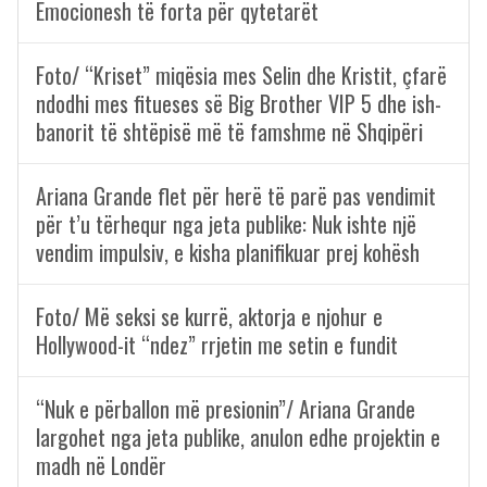
Emocionesh të forta për qytetarët
Foto/ “Kriset” miqësia mes Selin dhe Kristit, çfarë
ndodhi mes fitueses së Big Brother VIP 5 dhe ish-
banorit të shtëpisë më të famshme në Shqipëri
Ariana Grande flet për herë të parë pas vendimit
për t’u tërhequr nga jeta publike: Nuk ishte një
vendim impulsiv, e kisha planifikuar prej kohësh
Foto/ Më seksi se kurrë, aktorja e njohur e
Hollywood-it “ndez” rrjetin me setin e fundit
“Nuk e përballon më presionin”/ Ariana Grande
largohet nga jeta publike, anulon edhe projektin e
madh në Londër