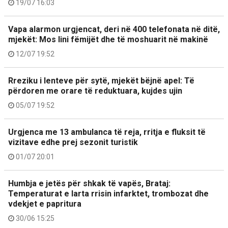
19/07 16:03
Vapa alarmon urgjencat, deri në 400 telefonata në ditë,
mjekët: Mos lini fëmijët dhe të moshuarit në makinë
12/07 19:52
Rreziku i lenteve për sytë, mjekët bëjnë apel: Të
përdoren me orare të reduktuara, kujdes ujin
05/07 19:52
Urgjenca me 13 ambulanca të reja, rritja e fluksit të
vizitave edhe prej sezonit turistik
01/07 20:01
Humbja e jetës për shkak të vapës, Brataj:
Temperaturat e larta rrisin infarktet, trombozat dhe
vdekjet e papritura
30/06 15:25