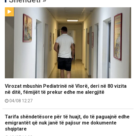
Virozat mbushin Pediatrinë në Vlorë, deri në 80 vizita
në ditë, fëmijët të prekur edhe me alergjitë
04/08 12:27
Tarifa shëndetësore për të huajt, do të paguajnë edhe
emigrantët që nuk janë të pajisur me dokumente
shqiptare