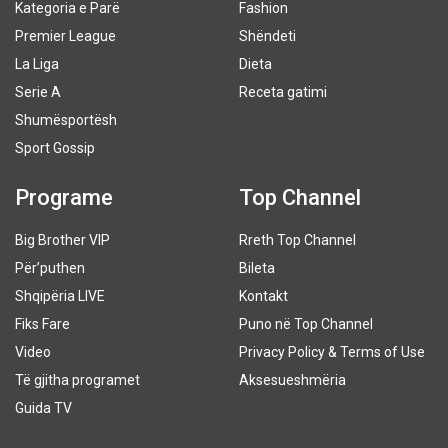
Kategoria e Parë
Fashion
Premier League
Shëndeti
La Liga
Dieta
Serie A
Receta gatimi
Shumësportësh
Sport Gossip
Programe
Top Channel
Big Brother VIP
Rreth Top Channel
Për’puthen
Bileta
Shqipëria LIVE
Kontakt
Fiks Fare
Puno në Top Channel
Video
Privacy Policy & Terms of Use
Të gjitha programet
Aksesueshmëria
Guida TV