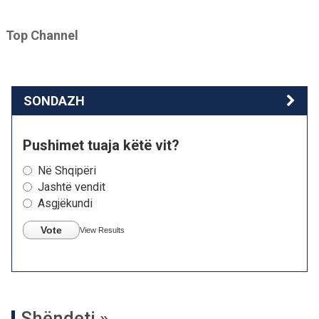
Top Channel
SONDAZH
Pushimet tuaja këtë vit?
Në Shqipëri
Jashtë vendit
Asgjëkundi
Vote
View Results
Shëndeti »