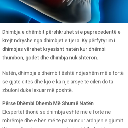
Dhimbja e dhëmbit përshkruhet si e paprecedentë e
krejt ndryshe nga dhimbjet e tjera. Ky përfytyrim i
dhimbjes vërehet kryesisht natën kur dhëmbi
thumbon, godet dhe dhimbja nuk shteron.
Natën, dhimbja e dhëmbit është ndjeshëm më e fortë
se gjatë ditës dhe kjo e ka një arsye të cilën do ta
zbuloni duke lexuar më poshtë.
Përse Dhëmbi Dhemb Më Shumë Natën
Ekspertët thonë se dhimbja është më e fortë në
mbrëmje dhe e bën më të pamundur ardhjen e gjumit.