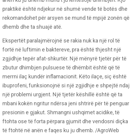
praktikë është ndjekur në shumë vende të botës dhe
rekomandohet për arsyen se mund të mpijë zonën që
dhemb dhe ta shuajë atë.
Ekspertët paralajmërojnë se rakia nuk ka një rol të
fortë në luftimin e baktereve, pra është thjesht një
zgjidhje tepër afat-shkurtër. Një mënyrë tjetër për të
zbutur dhimbjen pulsuese të dhëmbit është që të
merrni ilaç kundër inflamacionit. Këto ilaçe, siç është
ibuprofeni, funksionojnë si një zgjidhje e shpejtë ndaj
një problemi urgjent. Një tjetër këshillë është që ta
mbani kokën ngritur ndërsa jeni shtrirë për të penguar
presionin e gjakut. Shmangni ushqimet acidike, të
ftohta ose të forta përpara gjumit dhe vendosni diçka
të ftohtë në anën e faqes ku ju dhemb. /AgroWeb