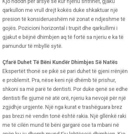
Kjo ndodh për arsye se kur njeriu shtrihet, gjaku
qarkullon me vrull drejt kokës duke shkaktuar një
presion të konsiderueshëm në zonat e ndjeshme të
gojës. Pozicioni horizontal i trupit dhe qarkullimi i
gjakut e bëjnë dhimbjen aq të fortë sa njeriu e ka të
pamundur të mbyllë sytë.
Çfarë Duhet Të Bëni Kundër Dhimbjes Së Natës
Ekspertët thonë se pikë së pari duhet të gjeni rrënjën
e problemit. Pra, nëse keni një dhëmb të prishur,
shkoni sa më parë te dentisti. Por duke qenë se edhe
dentisti fle gjumë në atë orë, njeriu ka nevojë për një
zgjidhje urgjente. Një nga kurat e trashëguara brez
pas brezi në vendin tonë është rakia. Një gllënkë raki
me të cilën mund të bëni gargarë ose ta mbani në
anën ku ju dhemb mund t’ju lehtësojë dhimbjen. Kjo