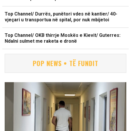
Top Channel/ Durrës, punëtori vdes në kantier/ 40-
vjeçari u transportua në spital, por nuk mbijetoi
Top Channel/ OKB thirrje Moskës e Kievit/ Guterres:
Ndalni sulmet me raketa e dronë
POP NEWS • TË FUNDIT