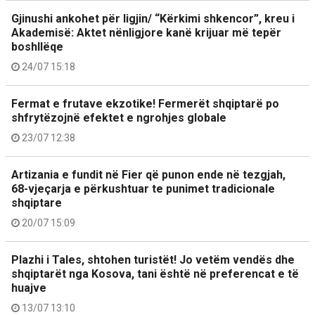
Gjinushi ankohet për ligjin/ “Kërkimi shkencor”, kreu i
Akademisë: Aktet nënligjore kanë krijuar më tepër
boshllëqe
24/07 15:18
Fermat e frutave ekzotike! Fermerët shqiptarë po
shfrytëzojnë efektet e ngrohjes globale
23/07 12:38
Artizania e fundit në Fier që punon ende në tezgjah,
68-vjeçarja e përkushtuar te punimet tradicionale
shqiptare
20/07 15:09
Plazhi i Tales, shtohen turistët! Jo vetëm vendës dhe
shqiptarët nga Kosova, tani është në preferencat e të
huajve
13/07 13:10