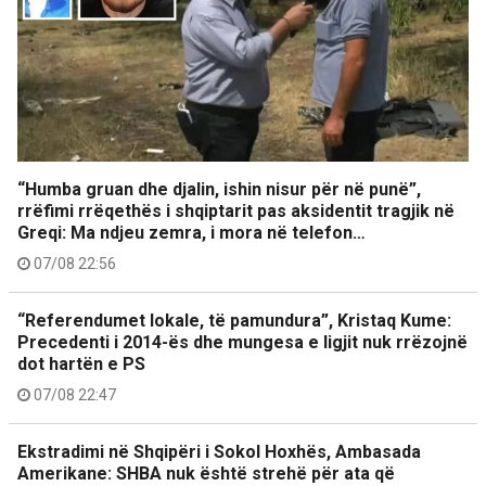
“Humba gruan dhe djalin, ishin nisur për në punë”,
rrëfimi rrëqethës i shqiptarit pas aksidentit tragjik në
Greqi: Ma ndjeu zemra, i mora në telefon…
07/08 22:56
“Referendumet lokale, të pamundura”, Kristaq Kume:
Precedenti i 2014-ës dhe mungesa e ligjit nuk rrëzojnë
dot hartën e PS
07/08 22:47
Ekstradimi në Shqipëri i Sokol Hoxhës, Ambasada
Amerikane: SHBA nuk është strehë për ata që