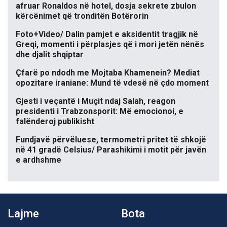
afruar Ronaldos në hotel, dosja sekrete zbulon
kërcënimet që tronditën Botërorin
Foto+Video/ Dalin pamjet e aksidentit tragjik në
Greqi, momenti i përplasjes që i mori jetën nënës
dhe djalit shqiptar
Çfarë po ndodh me Mojtaba Khamenein? Mediat
opozitare iraniane: Mund të vdesë në çdo moment
Gjesti i veçantë i Muçit ndaj Salah, reagon
presidenti i Trabzonsporit: Më emocionoi, e
falënderoj publikisht
Fundjavë përvëluese, termometri pritet të shkojë
në 41 gradë Celsius/ Parashikimi i motit për javën
e ardhshme
Lajme
Bota