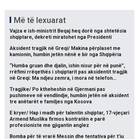
Më të lexuarat
Vajza e ish-ministrit Beqaj heq dorë nga shtetësia
shqiptare, dekreti miratohet nga Presidenti
Aksident tragjik në Greqi/ Makina përplaset me
kamionin, humbin jetën nënë e bir nga Shqipëria
“Humba gruan dhe djalin, ishin nisur për në punë”,
rrëfimi rrëqethës i shqiptarit pas aksidentit tragjik
në Greqi: Ma ndjeu zemra, i mora në telefon…
Tragjike/ Po ktheheshin në Gjermani pas
pushimeve në vendlindje, humbin jetën në aksident
tre anëtarët e familjes nga Kosova
E kryer/ Hap i madh për talentin shqiptar, 17-vjeçari
Armend Muslika firmos kontratën e parë
profesioniste me gjigantin anglez
Bomba për të vrarë Messin dhe tentativa për t’iu