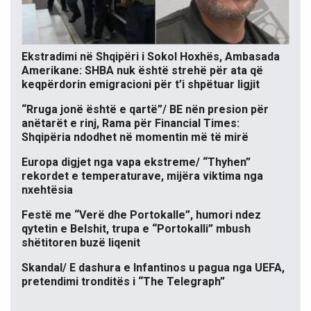
Ekstradimi në Shqipëri i Sokol Hoxhës, Ambasada
Amerikane: SHBA nuk është strehë për ata që
keqpërdorin emigracioni për t’i shpëtuar ligjit
“Rruga jonë është e qartë”/ BE nën presion për
anëtarët e rinj, Rama për Financial Times:
Shqipëria ndodhet në momentin më të mirë
Europa digjet nga vapa ekstreme/ “Thyhen”
rekordet e temperaturave, mijëra viktima nga
nxehtësia
Festë me “Verë dhe Portokalle”, humori ndez
qytetin e Belshit, trupa e “Portokalli” mbush
shëtitoren buzë liqenit
Skandal/ E dashura e Infantinos u pagua nga UEFA,
pretendimi tronditës i “The Telegraph”