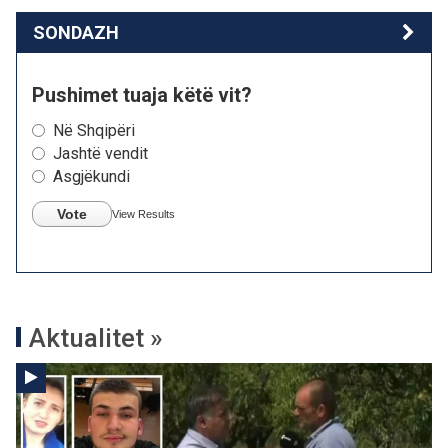
SONDAZH
Pushimet tuaja këtë vit?
Në Shqipëri
Jashtë vendit
Asgjëkundi
Vote
View Results
Aktualitet »