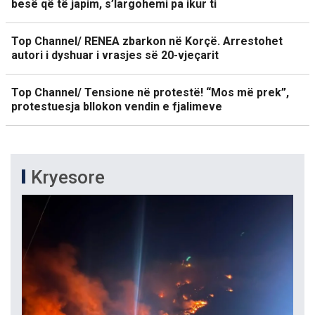
besë që të japim, s’largohemi pa ikur ti
Top Channel/ RENEA zbarkon në Korçë. Arrestohet
autori i dyshuar i vrasjes së 20-vjeçarit
Top Channel/ Tensione në protestë! “Mos më prek”,
protestuesja bllokon vendin e fjalimeve
Kryesore