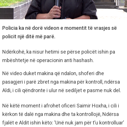
Policia ka në dorë videon e momentit të vrasjes së
policit një ditë më parë.
Ndërkohë, ka nisur hetimi se përse policët ishin pa
mbështetje në operacionin anti hashash.
Në video duket makina që ndalon, shoferi dhe
pasagjeri i parë zbret nga makina për kontroll, ndërsa
Aldi, i cili qëndronte i ulur në sediljet e pasme nuk del.
Në këtë moment i afrohet oficeri Saimir Hoxha, i cili i
kërkon të dalë nga makina dhe ta kontrollojë, Ndërsa
fjalët e Aldit ishin këto: ‘Unë nuk jam për t’u kontrolluar’