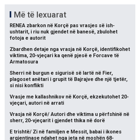
Më të lexuarat
RENEA zbarkon në Korçë pas vrasjes së ish-
ushtarit, i riu nuk gjendet në banesë, zbulohet
fotoja e autorit
Zbardhen detaje nga vrasja në Korçë, identifikohet
viktima, 20-vjeçari ka qenë pjesë e Forcave të
Armatosura
Sherri në burgun e sigurisë së lartë në Fier,
plagoset anëtari i grupit të Bajrajve dhe një tjetër,
si nisi konflikti
Vrasje me kallashnikov në Korçë, ekzekutohet 20-
vjeçari, autori në arrati
Vrasja në Korçë/ Autori dhe viktima u përfshinë në
sherr, 20-vjeçarit i gjendet thika në dorë
E trishtë/ Zi në familjen e Messit, babai i ikones
argjentinase ndahet nga jeta në moshën 68-