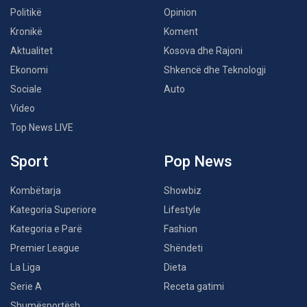
Politikë
Opinion
Kronikë
Koment
Aktualitet
Kosova dhe Rajoni
Ekonomi
Shkencë dhe Teknologji
Sociale
Auto
Video
Top News LIVE
Sport
Pop News
Kombëtarja
Showbiz
Kategoria Superiore
Lifestyle
Kategoria e Parë
Fashion
Premier League
Shëndeti
La Liga
Dieta
Serie A
Receta gatimi
Shumësportësh