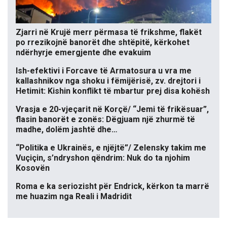
Zjarri në Krujë merr përmasa të frikshme, flakët
po rrezikojnë banorët dhe shtëpitë, kërkohet
ndërhyrje emergjente dhe evakuim
Ish-efektivi i Forcave të Armatosura u vra me
kallashnikov nga shoku i fëmijërisë, zv. drejtori i
Hetimit: Kishin konflikt të mbartur prej disa kohësh
Vrasja e 20-vjeçarit në Korçë/ “Jemi të frikësuar”,
flasin banorët e zonës: Dëgjuam një zhurmë të
madhe, dolëm jashtë dhe…
“Politika e Ukrainës, e njëjtë”/ Zelensky takim me
Vuçiçin, s’ndryshon qëndrim: Nuk do ta njohim
Kosovën
Roma e ka seriozisht për Endrick, kërkon ta marrë
me huazim nga Reali i Madridit