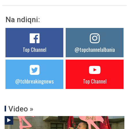
Na ndiqni:
Top Channel
@topchannelalbania
@tchbreakingnews
Top Channel
Video »