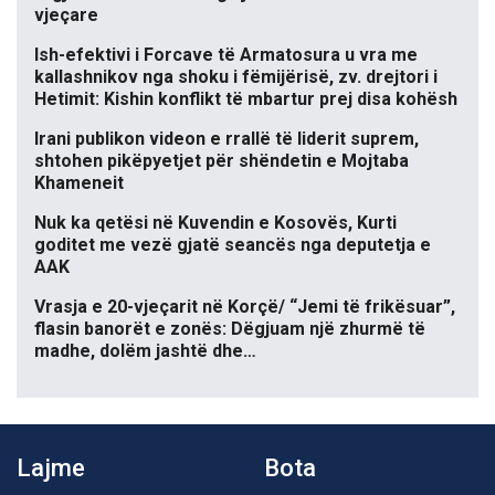
vjeçare
Ish-efektivi i Forcave të Armatosura u vra me
kallashnikov nga shoku i fëmijërisë, zv. drejtori i
Hetimit: Kishin konflikt të mbartur prej disa kohësh
Irani publikon videon e rrallë të liderit suprem,
shtohen pikëpyetjet për shëndetin e Mojtaba
Khameneit
Nuk ka qetësi në Kuvendin e Kosovës, Kurti
goditet me vezë gjatë seancës nga deputetja e
AAK
Vrasja e 20-vjeçarit në Korçë/ “Jemi të frikësuar”,
flasin banorët e zonës: Dëgjuam një zhurmë të
madhe, dolëm jashtë dhe…
Lajme
Bota