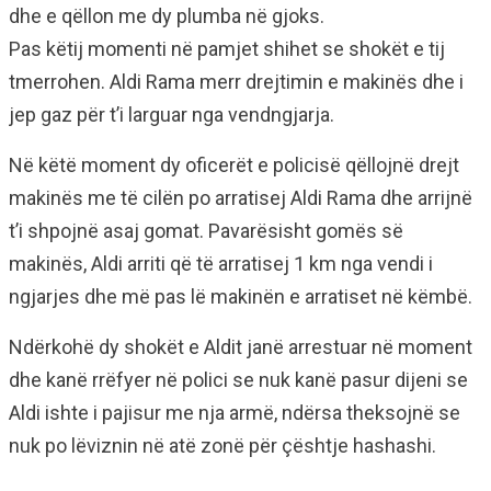
dhe e qëllon me dy plumba në gjoks.
Pas këtij momenti në pamjet shihet se shokët e tij
tmerrohen. Aldi Rama merr drejtimin e makinës dhe i
jep gaz për t’i larguar nga vendngjarja.
Në këtë moment dy oficerët e policisë qëllojnë drejt
makinës me të cilën po arratisej Aldi Rama dhe arrijnë
t’i shpojnë asaj gomat. Pavarësisht gomës së
makinës, Aldi arriti që të arratisej 1 km nga vendi i
ngjarjes dhe më pas lë makinën e arratiset në këmbë.
Ndërkohë dy shokët e Aldit janë arrestuar në moment
dhe kanë rrëfyer në polici se nuk kanë pasur dijeni se
Aldi ishte i pajisur me nja armë, ndërsa theksojnë se
nuk po lëviznin në atë zonë për çështje hashashi.