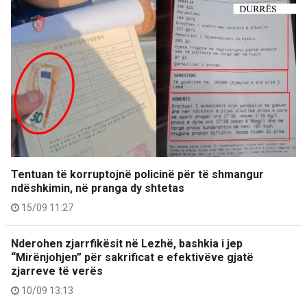
Tentuan të korruptojnë policinë për të shmangur
ndëshkimin, në pranga dy shtetas
15/09 11:27
Nderohen zjarrfikësit në Lezhë, bashkia i jep
“Mirënjohjen” për sakrificat e efektivëve gjatë
zjarreve të verës
10/09 13:13