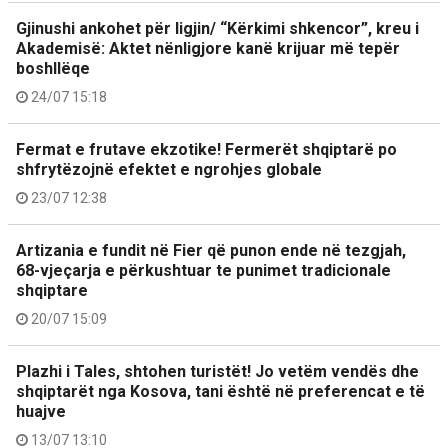
Gjinushi ankohet për ligjin/ “Kërkimi shkencor”, kreu i
Akademisë: Aktet nënligjore kanë krijuar më tepër
boshllëqe
24/07 15:18
Fermat e frutave ekzotike! Fermerët shqiptarë po
shfrytëzojnë efektet e ngrohjes globale
23/07 12:38
Artizania e fundit në Fier që punon ende në tezgjah,
68-vjeçarja e përkushtuar te punimet tradicionale
shqiptare
20/07 15:09
Plazhi i Tales, shtohen turistët! Jo vetëm vendës dhe
shqiptarët nga Kosova, tani është në preferencat e të
huajve
13/07 13:10