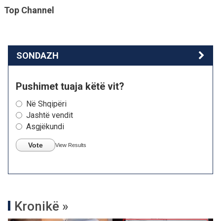
Top Channel
SONDAZH
Pushimet tuaja këtë vit?
Në Shqipëri
Jashtë vendit
Asgjëkundi
Vote
View Results
Kronikë »