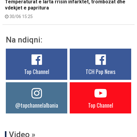
Temperaturat e larta rrisin infarktet, trombozat dhe
vdekjet e papritura
30/06 15:25
Na ndiqni:
Top Channel
TCH Pop News
@topchannelalbania
Top Channel
Video »