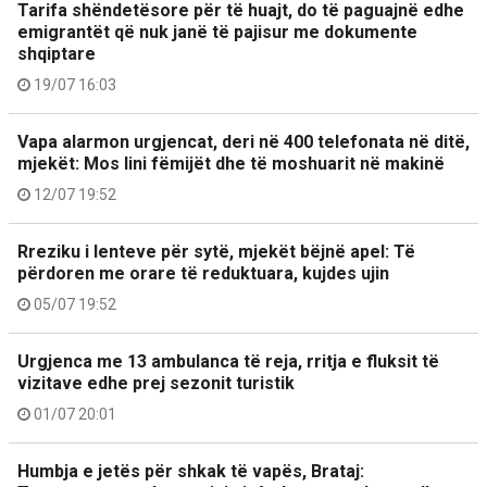
Tarifa shëndetësore për të huajt, do të paguajnë edhe
emigrantët që nuk janë të pajisur me dokumente
shqiptare
19/07 16:03
Vapa alarmon urgjencat, deri në 400 telefonata në ditë,
mjekët: Mos lini fëmijët dhe të moshuarit në makinë
12/07 19:52
Rreziku i lenteve për sytë, mjekët bëjnë apel: Të
përdoren me orare të reduktuara, kujdes ujin
05/07 19:52
Urgjenca me 13 ambulanca të reja, rritja e fluksit të
vizitave edhe prej sezonit turistik
01/07 20:01
Humbja e jetës për shkak të vapës, Brataj: