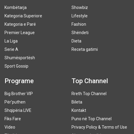
Kombëtarja
Showbiz
Kategoria Superiore
Lifestyle
Kategoria e Parë
Fashion
Premier League
Shëndeti
La Liga
Dieta
Serie A
Receta gatimi
Shumësportësh
Sport Gossip
Programe
Top Channel
Big Brother VIP
Rreth Top Channel
Për’puthen
Bileta
Shqipëria LIVE
Kontakt
Fiks Fare
Puno në Top Channel
Video
Privacy Policy & Terms of Use