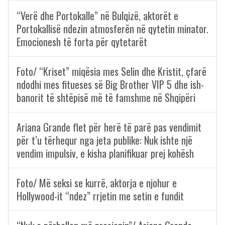
“Verë dhe Portokalle” në Bulqizë, aktorët e
Portokallisë ndezin atmosferën në qytetin minator.
Emocionesh të forta për qytetarët
Foto/ “Kriset” miqësia mes Selin dhe Kristit, çfarë
ndodhi mes fitueses së Big Brother VIP 5 dhe ish-
banorit të shtëpisë më të famshme në Shqipëri
Ariana Grande flet për herë të parë pas vendimit
për t’u tërhequr nga jeta publike: Nuk ishte një
vendim impulsiv, e kisha planifikuar prej kohësh
Foto/ Më seksi se kurrë, aktorja e njohur e
Hollywood-it “ndez” rrjetin me setin e fundit