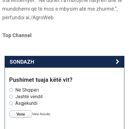
tha Wittemyer. “Ne duhet t’a mbrojmë natyrën dhe të
mundohemi që të mos e mbysim atë me zhurmë.”,
përfundoi ai./AgroWeb
Top Channel
SONDAZH
Pushimet tuaja këtë vit?
Në Shqipëri
Jashtë vendit
Asgjëkundi
Vote
View Results