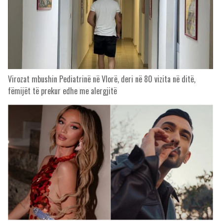
Virozat mbushin Pediatrinë në Vlorë, deri në 80 vizita në ditë,
fëmijët të prekur edhe me alergjitë