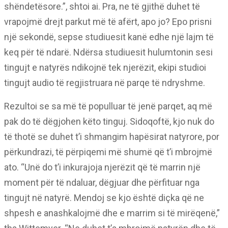
shëndetësore.”, shtoi ai. Pra, ne të gjithë duhet të
vrapojmë drejt parkut më të afërt, apo jo? Epo prisni
një sekondë, sepse studiuesit kanë edhe një lajm të
keq për të ndarë. Ndërsa studiuesit hulumtonin sesi
tingujt e natyrës ndikojnë tek njerëzit, ekipi studioi
tingujt audio të regjistruara në parqe të ndryshme.
Rezultoi se sa më të populluar të jenë parqet, aq më
pak do të dëgjohen këto tinguj. Sidoqoftë, kjo nuk do
të thotë se duhet t’i shmangim hapësirat natyrore, por
përkundrazi, të përpiqemi më shumë që t’i mbrojmë
ato. “Unë do t’i inkurajoja njerëzit që të marrin një
moment për të ndaluar, dëgjuar dhe përfituar nga
tingujt në natyrë. Mendoj se kjo është diçka që ne
shpesh e anashkalojmë dhe e marrim si të mirëqenë,”