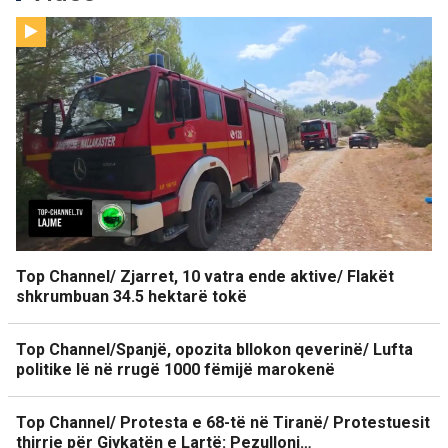
Top Channel/ Zjarret, 10 vatra ende aktive/ Flakët
shkrumbuan 34.5 hektarë tokë
Top Channel/Spanjë, opozita bllokon qeverinë/ Lufta
politike lë në rrugë 1000 fëmijë marokenë
Top Channel/ Protesta e 68-të në Tiranë/ Protestuesit
thirrje për Gjykatën e Lartë: Pezulloni…