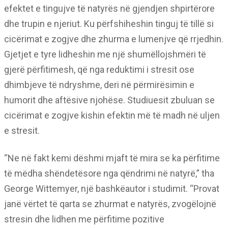
efektet e tingujve të natyrës në gjendjen shpirtërore
dhe trupin e njeriut. Ku përfshiheshin tinguj të tillë si
cicërimat e zogjve dhe zhurma e lumenjve që rrjedhin.
Gjetjet e tyre lidheshin me një shumëllojshmëri të
gjerë përfitimesh, që nga reduktimi i stresit ose
dhimbjeve të ndryshme, deri në përmirësimin e
humorit dhe aftësive njohëse. Studiuesit zbuluan se
cicërimat e zogjve kishin efektin më të madh në uljen
e stresit.
“Ne në fakt kemi dëshmi mjaft të mira se ka përfitime
të mëdha shëndetësore nga qëndrimi në natyrë,” tha
George Wittemyer, një bashkëautor i studimit. “Provat
janë vërtet të qarta se zhurmat e natyrës, zvogëlojnë
stresin dhe lidhen me përfitime pozitive