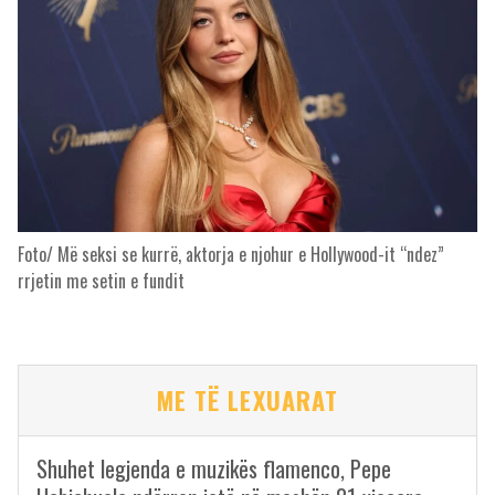
Foto/ Më seksi se kurrë, aktorja e njohur e Hollywood-it “ndez”
rrjetin me setin e fundit
ME TË LEXUARAT
Shuhet legjenda e muzikës flamenco, Pepe