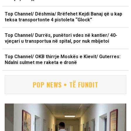
Top Channel/ Dëshmia/ Rrëfehet Kejdi Banaj që u kap
teksa transportonte 4 pistoleta “Glock”
Top Channel/ Durrës, punëtori vdes në kantier/ 40-
vjeçari u transportua në spital, por nuk mbijetoi
Top Channel/ OKB thirrje Moskës e Kievit/ Guterres:
Ndalni sulmet me raketa e dronë
POP NEWS • TË FUNDIT