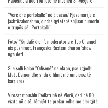
Habichuela ndërron jetë në moshën 81-vjeçare
“Verë dhe portokalle” në Elbasan/ Pjesëmarrje e
jashtëzakonshme, qindra qytetarë shijuan humorin
e trupës së “Portokalli”
Foto/ “Ka dalë dielli”, moderatorja e Top Channel
nis pushimet, Françeska Rustem dhuron ‘show’
nga deti
Si e solli Nolan “Odisenë” në ekran, pse zgjodhi
Matt Damon dhe sfida e filmit më ambicioz të
karrierës
Virozat mbushin Pediatrinë në Vlorë, deri në 80
vizita në ditë, fëmijët të prekur edhe me alergjitë