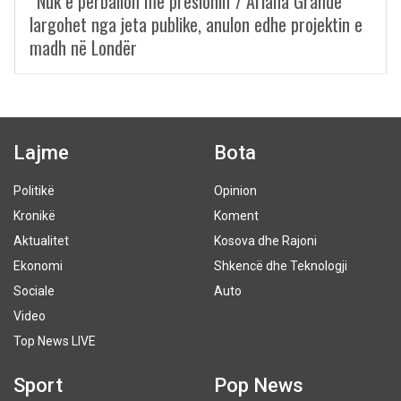
“Nuk e përballon më presionin”/ Ariana Grande
largohet nga jeta publike, anulon edhe projektin e
madh në Londër
Lajme
Bota
Politikë
Opinion
Kronikë
Koment
Aktualitet
Kosova dhe Rajoni
Ekonomi
Shkencë dhe Teknologji
Sociale
Auto
Video
Top News LIVE
Sport
Pop News