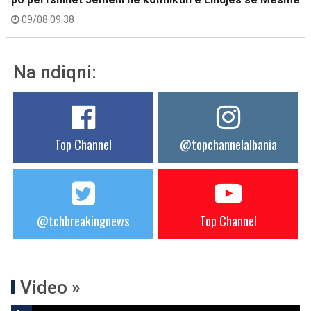
09/08 09:38
Na ndiqni:
Top Channel
@topchannelalbania
@tchbreakingnews
Top Channel
Video »