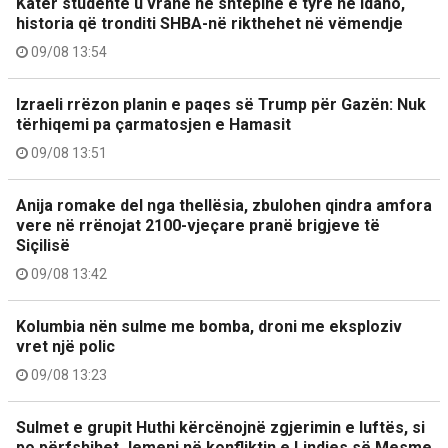
Katër studentë u vranë në shtëpinë e tyre në Idaho,
historia që tronditi SHBA-në rikthehet në vëmendje
09/08 13:54
Izraeli rrëzon planin e paqes së Trump për Gazën: Nuk
tërhiqemi pa çarmatosjen e Hamasit
09/08 13:51
Anija romake del nga thellësia, zbulohen qindra amfora
vere në rrënojat 2100-vjeçare pranë brigjeve të
Siçilisë
09/08 13:42
Kolumbia nën sulme me bomba, droni me eksploziv
vret një polic
09/08 13:23
Sulmet e grupit Huthi kërcënojnë zgjerimin e luftës, si
po përfshihet Jemeni në konfliktin e Lindjes së Mesme