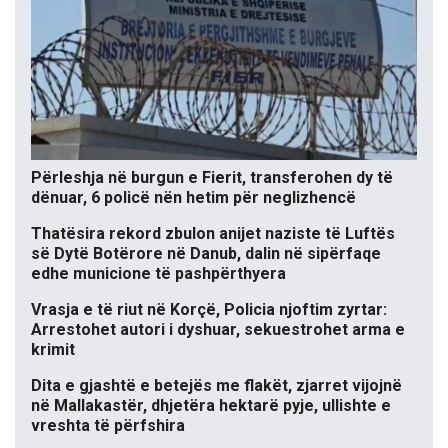
Përleshja në burgun e Fierit, transferohen dy të
dënuar, 6 policë nën hetim për neglizhencë
Thatësira rekord zbulon anijet naziste të Luftës
së Dytë Botërore në Danub, dalin në sipërfaqe
edhe municione të pashpërthyera
Vrasja e të riut në Korçë, Policia njoftim zyrtar:
Arrestohet autori i dyshuar, sekuestrohet arma e
krimit
Dita e gjashtë e betejës me flakët, zjarret vijojnë
në Mallakastër, dhjetëra hektarë pyje, ullishte e
vreshta të përfshira