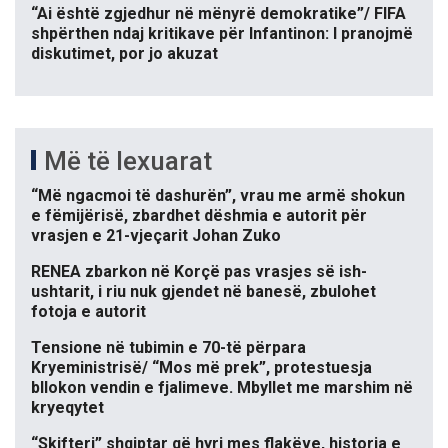
“Ai është zgjedhur në mënyrë demokratike”/ FIFA
shpërthen ndaj kritikave për Infantinon: I pranojmë
diskutimet, por jo akuzat
Më të lexuarat
“Më ngacmoi të dashurën”, vrau me armë shokun
e fëmijërisë, zbardhet dëshmia e autorit për
vrasjen e 21-vjeçarit Johan Zuko
RENEA zbarkon në Korçë pas vrasjes së ish-
ushtarit, i riu nuk gjendet në banesë, zbulohet
fotoja e autorit
Tensione në tubimin e 70-të përpara
Kryeministrisë/ “Mos më prek”, protestuesja
bllokon vendin e fjalimeve. Mbyllet me marshim në
kryeqytet
“Skifteri” shqiptar që hyri mes flakëve, historia e