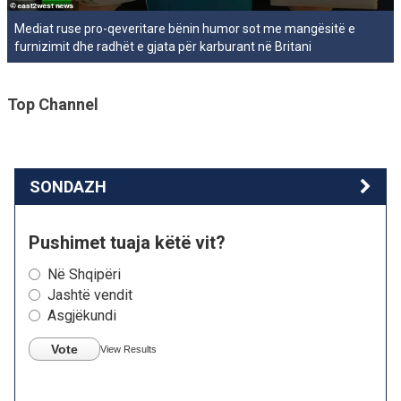
Mediat ruse pro-qeveritare bënin humor sot me mangësitë e
furnizimit dhe radhët e gjata për karburant në Britani
Top Channel
SONDAZH
Pushimet tuaja këtë vit?
Në Shqipëri
Jashtë vendit
Asgjëkundi
Vote
View Results