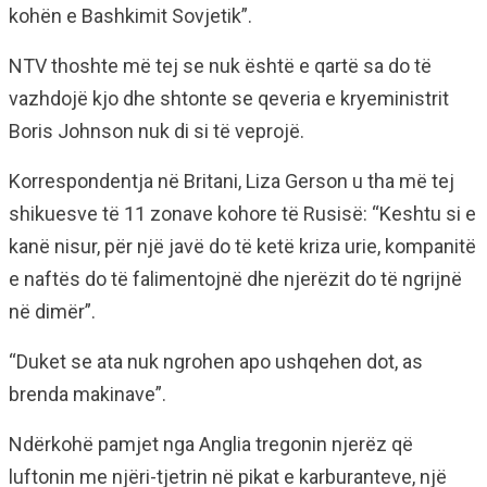
kohën e Bashkimit Sovjetik”.
NTV thoshte më tej se nuk është e qartë sa do të
vazhdojë kjo dhe shtonte se qeveria e kryeministrit
Boris Johnson nuk di si të veprojë.
Korrespondentja në Britani, Liza Gerson u tha më tej
shikuesve të 11 zonave kohore të Rusisë: “Keshtu si e
kanë nisur, për një javë do të ketë kriza urie, kompanitë
e naftës do të falimentojnë dhe njerëzit do të ngrijnë
në dimër”.
“Duket se ata nuk ngrohen apo ushqehen dot, as
brenda makinave”.
Ndërkohë pamjet nga Anglia tregonin njerëz që
luftonin me njëri-tjetrin në pikat e karburanteve, një