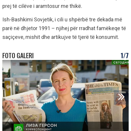
prej të cilëve i aramtosur me thikë.
Ish-Bashkimi Sovjetik, i cili u shpërbë tre dekada më
parë në dhjetor 1991 – njihej për rradhat famëkeqe të
saçiçeve, mishit dhe artikujve të tjerë të konsumit.
FOTO GALERI
1/7