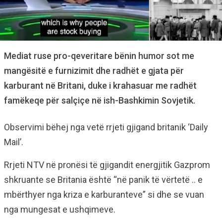
Mediat ruse pro-qeveritare bënin humor sot me
mangësitë e furnizimit dhe radhët e gjata për
karburant në Britani, duke i krahasuar me radhët
famëkeqe për salçiçe në ish-Bashkimin Sovjetik.
Observimi bëhej nga vetë rrjeti gjigand britanik ‘Daily
Mail’.
Rrjeti NTV në pronësi të gjigandit energjitik Gazprom
shkruante se Britania është “në panik të vërtetë .. e
mbërthyer nga kriza e karburanteve” si dhe se vuan
nga mungesat e ushqimeve.