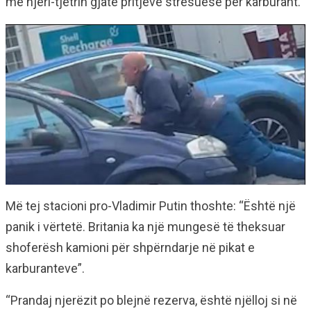
me njëri-tjetrin gjatë pritjeve stresuese për karburant.
Më tej stacioni pro-Vladimir Putin thoshte: “Është një
panik i vërtetë. Britania ka një mungesë të theksuar
shoferësh kamioni për shpërndarje në pikat e
karburanteve”.
“Prandaj njerëzit po blejnë rezerva, është njëlloj si në