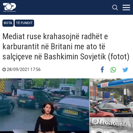
BOTA
TË FUNDIT
Mediat ruse krahasojnë radhët e
karburantit në Britani me ato të
salçiçeve në Bashkimin Sovjetik (fotot)
28/09/2021 17:56