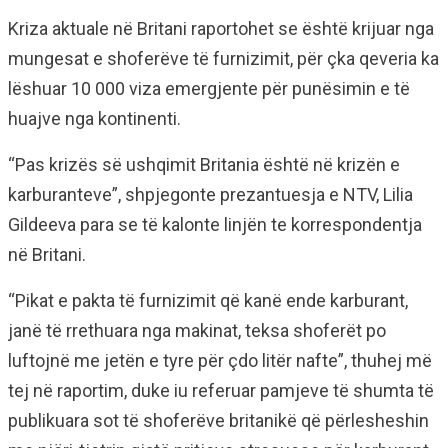
Kriza aktuale në Britani raportohet se është krijuar nga
mungesat e shoferëve të furnizimit, për çka qeveria ka
lëshuar 10 000 viza emergjente për punësimin e të
huajve nga kontinenti.
“Pas krizës së ushqimit Britania është në krizën e
karburanteve”, shpjegonte prezantuesja e NTV, Lilia
Gildeeva para se të kalonte linjën te korrespondentja
në Britani.
“Pikat e pakta të furnizimit që kanë ende karburant,
janë të rrethuara nga makinat, teksa shoferët po
luftojnë me jetën e tyre për çdo litër nafte”, thuhej më
tej në raportim, duke iu referuar pamjeve të shumta të
publikuara sot të shoferëve britanikë që përlesheshin