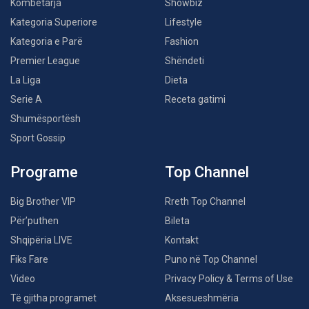
Kombëtarja
Showbiz
Kategoria Superiore
Lifestyle
Kategoria e Parë
Fashion
Premier League
Shëndeti
La Liga
Dieta
Serie A
Receta gatimi
Shumësportësh
Sport Gossip
Programe
Top Channel
Big Brother VIP
Rreth Top Channel
Për’puthen
Bileta
Shqipëria LIVE
Kontakt
Fiks Fare
Puno në Top Channel
Video
Privacy Policy & Terms of Use
Të gjitha programet
Aksesueshmëria