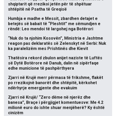
shqiptarit që rrezikoi jetën për të shpëtuar
shtëpitë në Psatha të Greqisë
Humbja e madhe e Messit, zbardhen detajet e
betejës së babait të “Pleshtit” me sëmundjen e
rëndë: Leo mendoi të largohej nga Botërori
“Nuk do ta njohim Kosovën”, Ministria e Jashtme
reagon pas deklaratës së Zelenskyt në Serbi: Nuk
ka paralelizëm mes Prishtinës dhe Kievit
Thatësira rekord zbulon anijet naziste të Luftës
së Dytë Botërore në Danub, dalin në sipërfaqe
edhe municione të pashpërthyera
Zjarri në Krujë merr përmasa të frikshme, flakët
po rrezikojnë banorët dhe shtëpitë, kërkohet
ndërhyrje emergjente dhe evakuim
Zjarri në Krujë/ “Zero dëme në njerëz dhe
banesa”, Braçe i përgjigjet komentuesve: Me 4.2
milionë euro do ishte shuar menjëherë? Ky është
cinizëm