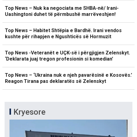
Top News – Nuk ka negociata me SHBA-në/ Irani-
Uashingtoni duhet të përmbushë marrëveshjen!
Top News – Habitet Shtëpia e Bardhë. Irani vendos
kushte për rihapjen e Ngushticës së Hormuzit
Top News -Veteranët e UÇK-së i përgjigjen Zelenskyt.
‘Deklarata juaj tregon profesionin si komedian’
Top News – ‘Ukraina nuk e njeh pavarësinë e Kosovës.’
Reagon Tirana pas deklaratës së Zelenskyt
Kryesore