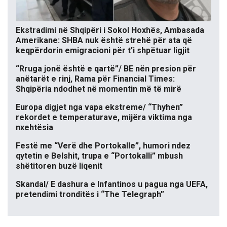
Ekstradimi në Shqipëri i Sokol Hoxhës, Ambasada
Amerikane: SHBA nuk është strehë për ata që
keqpërdorin emigracioni për t’i shpëtuar ligjit
“Rruga jonë është e qartë”/ BE nën presion për
anëtarët e rinj, Rama për Financial Times:
Shqipëria ndodhet në momentin më të mirë
Europa digjet nga vapa ekstreme/ “Thyhen”
rekordet e temperaturave, mijëra viktima nga
nxehtësia
Festë me “Verë dhe Portokalle”, humori ndez
qytetin e Belshit, trupa e “Portokalli” mbush
shëtitoren buzë liqenit
Skandal/ E dashura e Infantinos u pagua nga UEFA,
pretendimi tronditës i “The Telegraph”