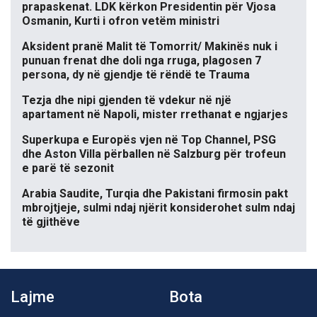
prapaskenat. LDK kërkon Presidentin për Vjosa
Osmanin, Kurti i ofron vetëm ministri
Aksident pranë Malit të Tomorrit/ Makinës nuk i
punuan frenat dhe doli nga rruga, plagosen 7
persona, dy në gjendje të rëndë te Trauma
Tezja dhe nipi gjenden të vdekur në një
apartament në Napoli, mister rrethanat e ngjarjes
Superkupa e Europës vjen në Top Channel, PSG
dhe Aston Villa përballen në Salzburg për trofeun
e parë të sezonit
Arabia Saudite, Turqia dhe Pakistani firmosin pakt
mbrojtjeje, sulmi ndaj njërit konsiderohet sulm ndaj
të gjithëve
Lajme
Bota