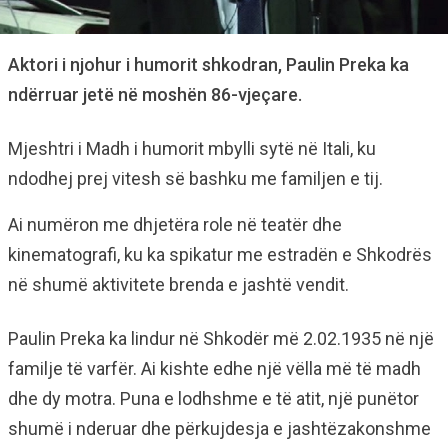
Aktori i njohur i humorit shkodran, Paulin Preka ka
ndërruar jetë në moshën 86-vjeçare.
Mjeshtri i Madh i humorit mbylli sytë në Itali, ku
ndodhej prej vitesh së bashku me familjen e tij.
Ai numëron me dhjetëra role në teatër dhe
kinematografi, ku ka spikatur me estradën e Shkodrës
në shumë aktivitete brenda e jashtë vendit.
Paulin Preka ka lindur në Shkodër më 2.02.1935 në një
familje të varfër. Ai kishte edhe një vëlla më të madh
dhe dy motra. Puna e lodhshme e të atit, një punëtor
shumë i nderuar dhe përkujdesja e jashtëzakonshme