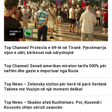
Top Channel/ Protesta e 69-të në Tiranë. Pjesëmarrja
vijon e ulët, kërkesat nuk ndryshojnë
Top Channel/ Senati amerikan miraton tarifa 500% për
naftën dhe gazin e importuar nga Rusia
Top News – Zelensky viziton për herë të parë Serbinë.
Takime me Vuçiçin në një moment delikat
Top News – Skadon afati Kushtetues. Por, Kuvendi i
Kosovën shtyn sërish seancën