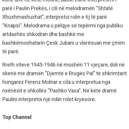
parë i Paulin Prekës, i cili në melodramën “Shtatë
Xhuxhmaxhuxhat”, interpretoi rolin e tij të parë
“Knapsi”. Melodrama u pëlqye së tepërmi nga publiku
artdashës shkodran dhe bashkë me
bashkëmoshatarin Çesk Jubani u vlerësuan me çmim
të parë.
Rreth viteve 1945-1946 në moshën 11 vjeçare, doli në
skenë me dramën “Djemtë e Rrugës Pal” të shkrimtarit
hungarez Ferenz Molnar e cila u interpretua nga
nxënësit e shkollës “Pashko Vasa”. Në këtë dramë
Paulini interpretoi një ndër rolet kryesore.
Top Channel