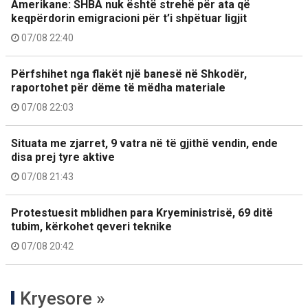
Amerikane: SHBA nuk është strehë për ata që
keqpërdorin emigracioni për t’i shpëtuar ligjit
07/08 22:40
Përfshihet nga flakët një banesë në Shkodër,
raportohet për dëme të mëdha materiale
07/08 22:03
Situata me zjarret, 9 vatra në të gjithë vendin, ende
disa prej tyre aktive
07/08 21:43
Protestuesit mblidhen para Kryeministrisë, 69 ditë
tubim, kërkohet qeveri teknike
07/08 20:42
Kryesore »