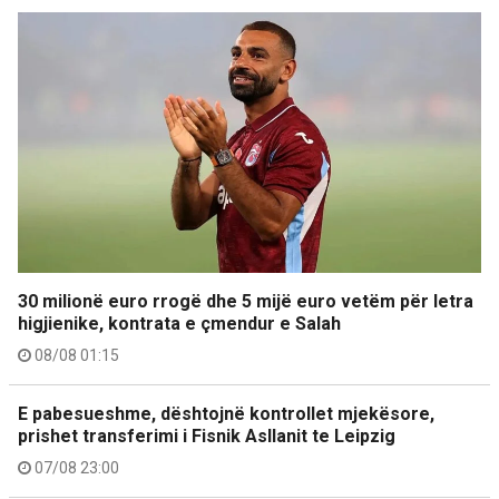
30 milionë euro rrogë dhe 5 mijë euro vetëm për letra
higjienike, kontrata e çmendur e Salah
08/08 01:15
E pabesueshme, dështojnë kontrollet mjekësore,
prishet transferimi i Fisnik Asllanit te Leipzig
07/08 23:00