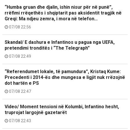
“Humba gruan dhe djalin, ishin nisur për në punë”,
rrëfimi rrëqethës i shqiptarit pas aksidentit tragjik në
Greqi: Ma ndjeu zemra, i mora në telefon…
07/08 22:56
Skandal/ E dashura e Infantinos u pagua nga UEFA,
pretendimi tronditës i “The Telegraph”
07/08 22:49
“Referendumet lokale, të pamundura”, Kristaq Kume:
Precedenti i 2014-ës dhe mungesa e ligjit nuk rrëzojnë
dot hartën e PS
07/08 22:47
Video/ Moment tensioni në Kolumbi, Infantino hesht,
truprojat largojnë gazetarët
07/08 22:43