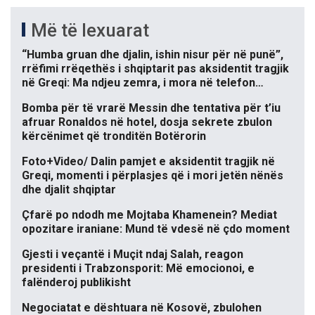
Më të lexuarat
“Humba gruan dhe djalin, ishin nisur për në punë”,
rrëfimi rrëqethës i shqiptarit pas aksidentit tragjik
në Greqi: Ma ndjeu zemra, i mora në telefon…
Bomba për të vrarë Messin dhe tentativa për t’iu
afruar Ronaldos në hotel, dosja sekrete zbulon
kërcënimet që tronditën Botërorin
Foto+Video/ Dalin pamjet e aksidentit tragjik në
Greqi, momenti i përplasjes që i mori jetën nënës
dhe djalit shqiptar
Çfarë po ndodh me Mojtaba Khamenein? Mediat
opozitare iraniane: Mund të vdesë në çdo moment
Gjesti i veçantë i Muçit ndaj Salah, reagon
presidenti i Trabzonsporit: Më emocionoi, e
falënderoj publikisht
Negociatat e dështuara në Kosovë, zbulohen