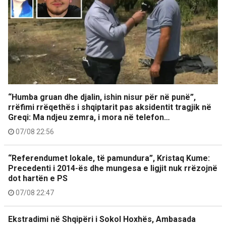
“Humba gruan dhe djalin, ishin nisur për në punë”,
rrëfimi rrëqethës i shqiptarit pas aksidentit tragjik në
Greqi: Ma ndjeu zemra, i mora në telefon…
07/08 22:56
“Referendumet lokale, të pamundura”, Kristaq Kume:
Precedenti i 2014-ës dhe mungesa e ligjit nuk rrëzojnë
dot hartën e PS
07/08 22:47
Ekstradimi në Shqipëri i Sokol Hoxhës, Ambasada