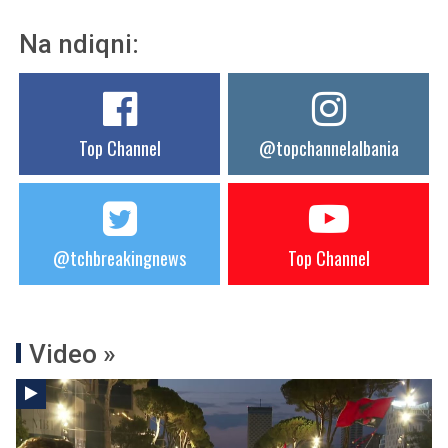
Na ndiqni:
Top Channel
@topchannelalbania
@tchbreakingnews
Top Channel
Video »