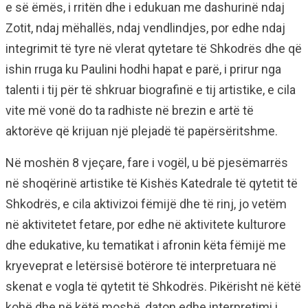
e së ëmës, i rritën dhe i edukuan me dashurinë ndaj
Zotit, ndaj mëhallës, ndaj vendlindjes, por edhe ndaj
integrimit të tyre në vlerat qytetare të Shkodrës dhe që
ishin rruga ku Paulini hodhi hapat e parë, i prirur nga
talenti i tij për të shkruar biografinë e tij artistike, e cila
vite më vonë do ta radhiste në brezin e artë të
aktorëve që krijuan një plejadë të papërsëritshme.
Në moshën 8 vjeçare, fare i vogël, u bë pjesëmarrës
në shoqërinë artistike të Kishës Katedrale të qytetit të
Shkodrës, e cila aktivizoi fëmijë dhe të rinj, jo vetëm
në aktivitetet fetare, por edhe në aktivitete kulturore
dhe edukative, ku tematikat i afronin këta fëmijë me
kryeveprat e letërsisë botërore të interpretuara në
skenat e vogla të qytetit të Shkodrës. Pikërisht në këtë
kohë dhe në këtë moshë, daton edhe interpretimi i