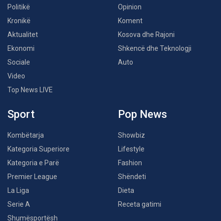
Politikë
Opinion
Kronikë
Koment
Aktualitet
Kosova dhe Rajoni
Ekonomi
Shkencë dhe Teknologji
Sociale
Auto
Video
Top News LIVE
Sport
Pop News
Kombëtarja
Showbiz
Kategoria Superiore
Lifestyle
Kategoria e Parë
Fashion
Premier League
Shëndeti
La Liga
Dieta
Serie A
Receta gatimi
Shumësportësh