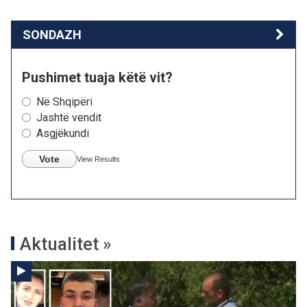
SONDAZH
Pushimet tuaja këtë vit?
Në Shqipëri
Jashtë vendit
Asgjëkundi
Vote
View Results
Aktualitet »