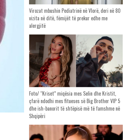
Virozat mbushin Pediatrinë në Vlorë, deri në 80
vizita në ditë, fëmijët të prekur edhe me
alergjitë
Foto/ “Kriset” miqësia mes Selin dhe Kristit,
çfarë ndodhi mes fitueses së Big Brother VIP 5
dhe ish-banorit të shtëpisë më të famshme në
Shqipëri