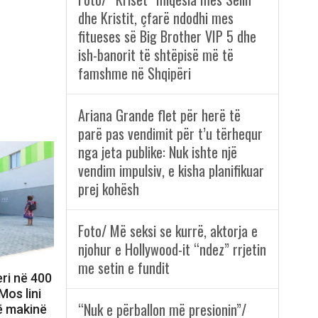
dhe Kristit, çfarë ndodhi mes
fitueses së Big Brother VIP 5 dhe
ish-banorit të shtëpisë më të
famshme në Shqipëri
Ariana Grande flet për herë të
parë pas vendimit për t’u tërhequr
nga jeta publike: Nuk ishte një
vendim impulsiv, e kisha planifikuar
prej kohësh
Foto/ Më seksi se kurrë, aktorja e
njohur e Hollywood-it “ndez” rrjetin
me setin e fundit
ri në 400
Mos lini
“Nuk e përballon më presionin”/
ë makinë