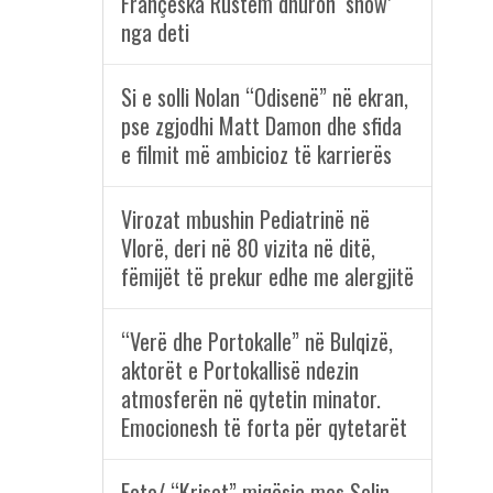
Françeska Rustem dhuron ‘show’
nga deti
Si e solli Nolan “Odisenë” në ekran,
pse zgjodhi Matt Damon dhe sfida
e filmit më ambicioz të karrierës
Virozat mbushin Pediatrinë në
Vlorë, deri në 80 vizita në ditë,
fëmijët të prekur edhe me alergjitë
“Verë dhe Portokalle” në Bulqizë,
aktorët e Portokallisë ndezin
atmosferën në qytetin minator.
Emocionesh të forta për qytetarët
Foto/ “Kriset” miqësia mes Selin