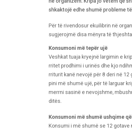
në organizëm. Kripa jo vetëm që sh
shkaktojë edhe shumë probleme të 
Për të rivendosur ekuilibrin në orga
sugjerojmë disa mënyra të thjeshta
Konsumoni më tepër ujë
Veshkat tuaja kryejnë largimin e k
rritet prodhimi i urinës dhe kjo ndih
rriturit kanë nevojë për 8 deri në 12
pini më shumë ujë, për të larguar kr
merrni sasinë e nevojshme, mbushni n
ditës.
Konsumoni më shumë ushqime që 
Konsumi i më shumë se 12 gotave me 