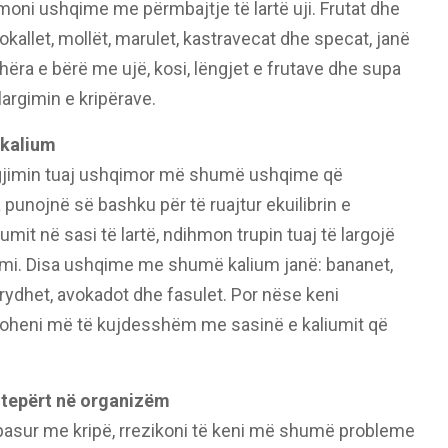
moni ushqime me përmbajtje të lartë uji. Frutat dhe
rtokallet, mollët, marulet, kastravecat dhe specat, janë
shëra e bërë me ujë, kosi, lëngjet e frutave dhe supa
argimin e kripërave.
 kalium
regjimin tuaj ushqimor më shumë ushqime që
punojnë së bashku për të ruajtur ekuilibrin e
mit në sasi të lartë, ndihmon trupin tuaj të largojë
zmi. Disa ushqime me shumë kalium janë: bananet,
htrydhet, avokadot dhe fasulet. Por nëse keni
goheni më të kujdesshëm me sasinë e kaliumit që
 tepërt në organizëm
 pasur me kripë, rrezikoni të keni më shumë probleme