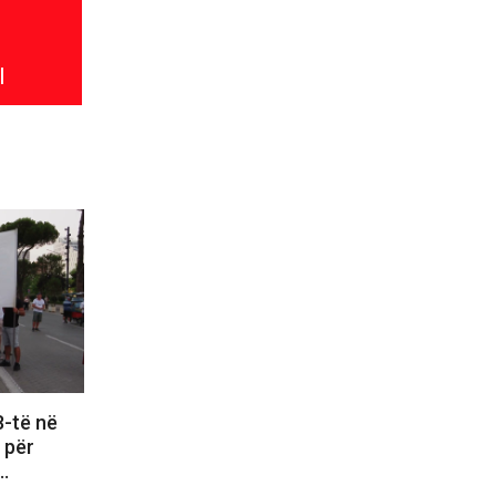
l
8-të në
e për
i…