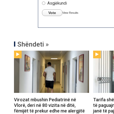
Asgjëkundi
Vote
View Results
Shëndeti »
Virozat mbushin Pediatrinë në
Tarifa shë
Vlorë, deri në 80 vizita në ditë,
të paguaj
fëmijët të prekur edhe me alergjitë
janë të p