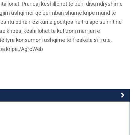
allonat. Prandaj këshillohet të bëni disa ndryshime
egjim ushqimor që përmban shumë kripë mund të
 kështu edhe rrezikun e goditjes në tru apo sulmit në
së kripës, këshillohet të kufizoni marrjen e
ë tyre konsumoni ushqime të freskëta si fruta,
 pa kripë./AgroWeb