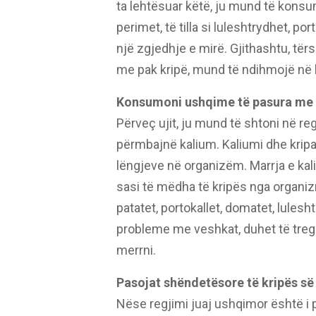
ta lehtësuar këtë, ju mund të konsu
perimet, të tilla si luleshtrydhet, po
një zgjedhje e mirë. Gjithashtu, tër
me pak kripë, mund të ndihmojë në l
Konsumoni ushqime të pasura me
Përveç ujit, ju mund të shtoni në 
përmbajnë kalium. Kaliumi dhe kripa 
lëngjeve në organizëm. Marrja e kaliu
sasi të mëdha të kripës nga organi
patatet, portokallet, domatet, lules
probleme me veshkat, duhet të tre
merrni.
Pasojat shëndetësore të kripës së
Nëse regjimi juaj ushqimor është i