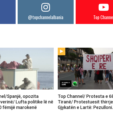
@topchannelalbania
Top Channe
el/Spanjë, opozita
Top Channel/ Protesta e 6
verinë/ Lufta politike lë në
Tiranë/ Protestuesit thirrj
0 fëmijë marokenë
Gjykatën e Lartë: Pezullon