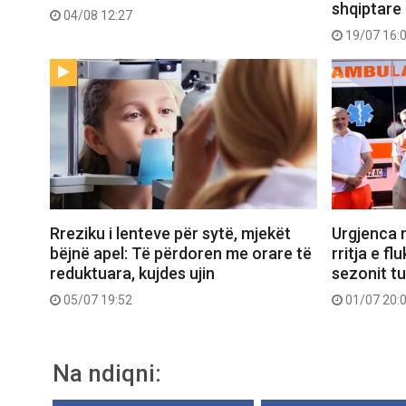
shqiptare
04/08 12:27
19/07 16:
Rreziku i lenteve për sytë, mjekët
Urgjenca 
bëjnë apel: Të përdoren me orare të
rritja e fl
reduktuara, kujdes ujin
sezonit tu
05/07 19:52
01/07 20:
Na ndiqni: