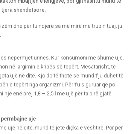
kakton mbajtjen e lëngjeve, por gjithashtu mund të
tjera shëndetsore.
nizëm dhe për tu ndjerë sa më mirë me trupin tuaj, ju
.
ripës nëpërmjet urinës. Kur konsumoni më shumë ujë,
mon në largimin e kripës së tepërt. Mesatarisht, të
 gota ujë në ditë. Kjo do të thotë se mund t’ju duhet të
ipën e tepërt nga organizmi. Për t’u siguruar që po
jë enë prej 1,8 – 2,5 l me ujë për ta pirë gjatë
përmbajnë ujë
ujë në ditë, mund të jetë diçka e vështirë. Por për