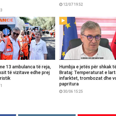
12/07 19:52
03
me 13 ambulanca të reja,
Humbja e jetës për shkak t
uksit të vizitave edhe prej
Brataj: Temperaturat e larta
ristik
infarktet, trombozat dhe v
papritura
01
30/06 15:25