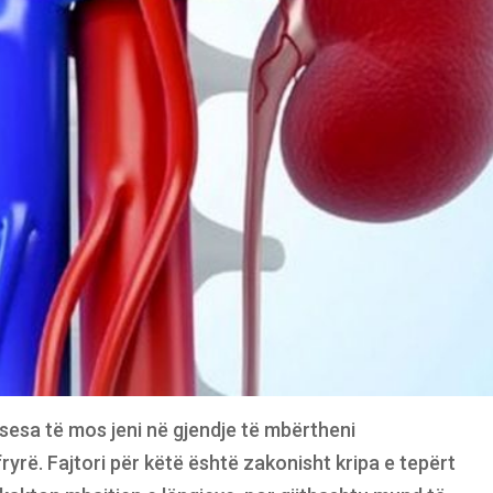
esa të mos jeni në gjendje të mbërtheni
ryrë. Fajtori për këtë është zakonisht kripa e tepërt