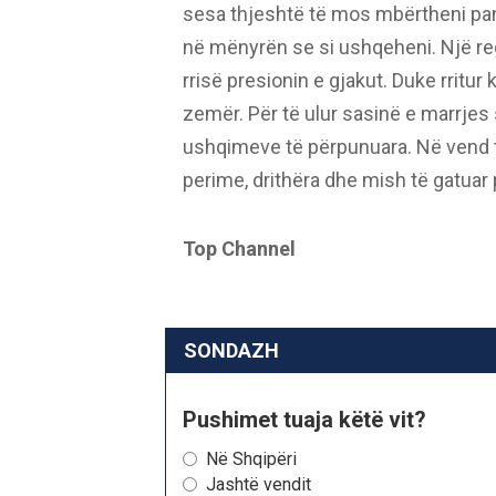
sesa thjeshtë të mos mbërtheni pant
në mënyrën se si ushqeheni. Një r
rrisë presionin e gjakut. Duke rritur
zemër. Për të ulur sasinë e marrjes 
ushqimeve të përpunuara. Në vend t
perime, drithëra dhe mish të gatuar
Top Channel
SONDAZH
Pushimet tuaja këtë vit?
Në Shqipëri
Jashtë vendit