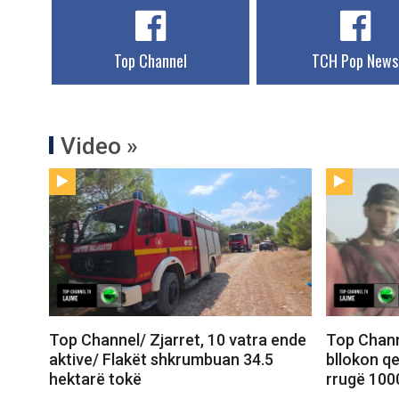
Top Channel
TCH Pop News
Video »
Top Channel/ Zjarret, 10 vatra ende
Top Chann
aktive/ Flakët shkrumbuan 34.5
bllokon qe
hektarë tokë
rrugë 100