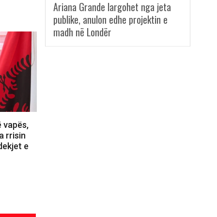
Ariana Grande largohet nga jeta
publike, anulon edhe projektin e
madh në Londër
ë vapës,
 rrisin
dekjet e