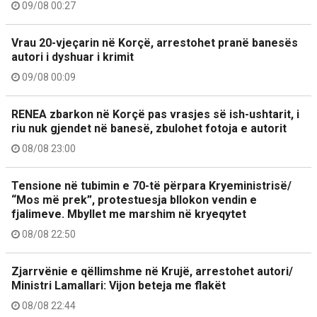
09/08 00:27
Vrau 20-vjeçarin në Korçë, arrestohet pranë banesës
autori i dyshuar i krimit
09/08 00:09
RENEA zbarkon në Korçë pas vrasjes së ish-ushtarit, i
riu nuk gjendet në banesë, zbulohet fotoja e autorit
08/08 23:00
Tensione në tubimin e 70-të përpara Kryeministrisë/
“Mos më prek”, protestuesja bllokon vendin e
fjalimeve. Mbyllet me marshim në kryeqytet
08/08 22:50
Zjarrvënie e qëllimshme në Krujë, arrestohet autori/
Ministri Lamallari: Vijon beteja me flakët
08/08 22:44