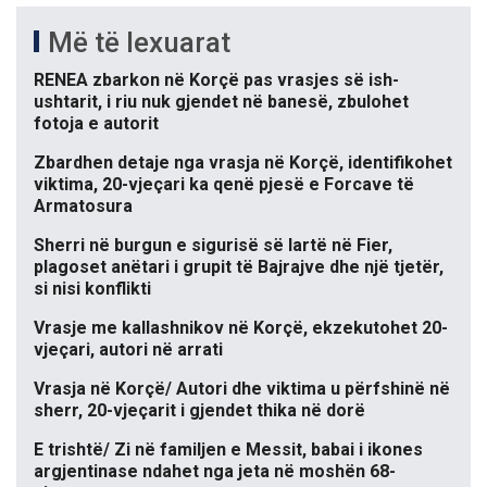
Më të lexuarat
RENEA zbarkon në Korçë pas vrasjes së ish-
ushtarit, i riu nuk gjendet në banesë, zbulohet
fotoja e autorit
Zbardhen detaje nga vrasja në Korçë, identifikohet
viktima, 20-vjeçari ka qenë pjesë e Forcave të
Armatosura
Sherri në burgun e sigurisë së lartë në Fier,
plagoset anëtari i grupit të Bajrajve dhe një tjetër,
si nisi konflikti
Vrasje me kallashnikov në Korçë, ekzekutohet 20-
vjeçari, autori në arrati
Vrasja në Korçë/ Autori dhe viktima u përfshinë në
sherr, 20-vjeçarit i gjendet thika në dorë
E trishtë/ Zi në familjen e Messit, babai i ikones
argjentinase ndahet nga jeta në moshën 68-