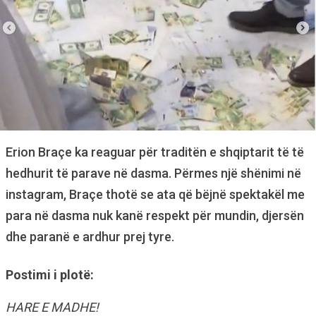
Erion Braçe ka reaguar për traditën e shqiptarit të të
hedhurit të parave në dasma. Përmes një shënimi në
instagram, Braçe thotë se ata që bëjnë spektakël me
para në dasma nuk kanë respekt për mundin, djersën
dhe paranë e ardhur prej tyre.
Postimi i plotë:
HARE E MADHE!