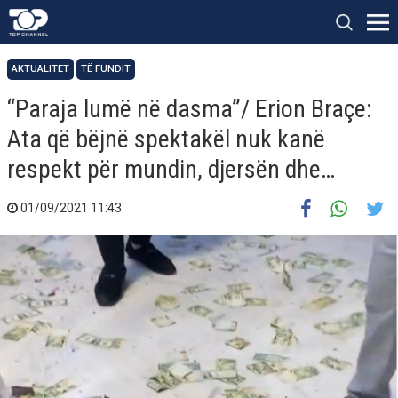
AKTUALITET
TË FUNDIT
“Paraja lumë në dasma”/ Erion Braçe:
Ata që bëjnë spektakël nuk kanë
respekt për mundin, djersën dhe…
01/09/2021 11:43