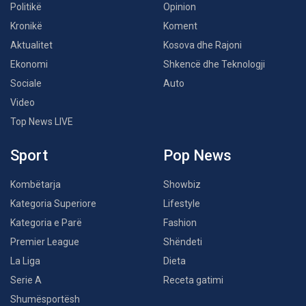
Politikë
Opinion
Kronikë
Koment
Aktualitet
Kosova dhe Rajoni
Ekonomi
Shkencë dhe Teknologji
Sociale
Auto
Video
Top News LIVE
Sport
Pop News
Kombëtarja
Showbiz
Kategoria Superiore
Lifestyle
Kategoria e Parë
Fashion
Premier League
Shëndeti
La Liga
Dieta
Serie A
Receta gatimi
Shumësportësh