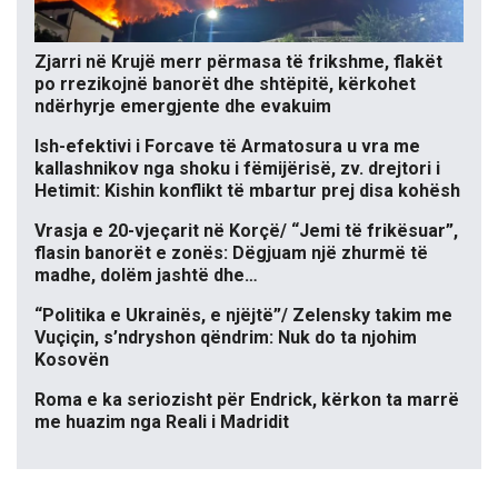
Zjarri në Krujë merr përmasa të frikshme, flakët
po rrezikojnë banorët dhe shtëpitë, kërkohet
ndërhyrje emergjente dhe evakuim
Ish-efektivi i Forcave të Armatosura u vra me
kallashnikov nga shoku i fëmijërisë, zv. drejtori i
Hetimit: Kishin konflikt të mbartur prej disa kohësh
Vrasja e 20-vjeçarit në Korçë/ “Jemi të frikësuar”,
flasin banorët e zonës: Dëgjuam një zhurmë të
madhe, dolëm jashtë dhe…
“Politika e Ukrainës, e njëjtë”/ Zelensky takim me
Vuçiçin, s’ndryshon qëndrim: Nuk do ta njohim
Kosovën
Roma e ka seriozisht për Endrick, kërkon ta marrë
me huazim nga Reali i Madridit