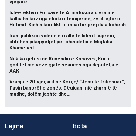
vjeçare
Ish-efektivi i Forcave të Armatosura u vra me
kallashnikov nga shoku i fëmijërisë, zv. drejtori i
Hetimit: Kishin konflikt të mbartur prej disa kohësh
Irani publikon videon e rrallë të liderit suprem,
shtohen pikëpyetjet për shëndetin e Mojtaba
Khameneit
Nuk ka qetësi në Kuvendin e Kosovës, Kurti
goditet me vezë gjatë seancës nga deputetja e
AAK
Vrasja e 20-vjeçarit në Korçë/ “Jemi të frikësuar”,
flasin banorët e zonës: Dëgjuam një zhurmë të
madhe, dolëm jashtë dhe…
Lajme
Bota