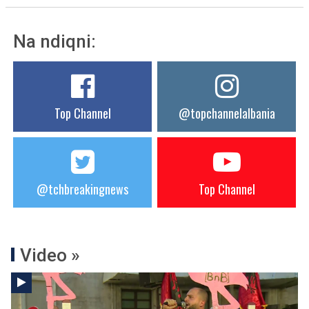
Na ndiqni:
Top Channel
@topchannelalbania
@tchbreakingnews
Top Channel
Video »