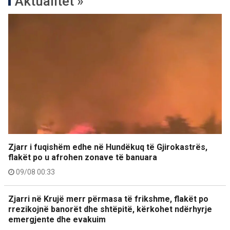
Aktualitet »
Zjarr i fuqishëm edhe në Hundëkuq të Gjirokastrës,
flakët po u afrohen zonave të banuara
09/08 00:33
Zjarri në Krujë merr përmasa të frikshme, flakët po
rrezikojnë banorët dhe shtëpitë, kërkohet ndërhyrje
emergjente dhe evakuim