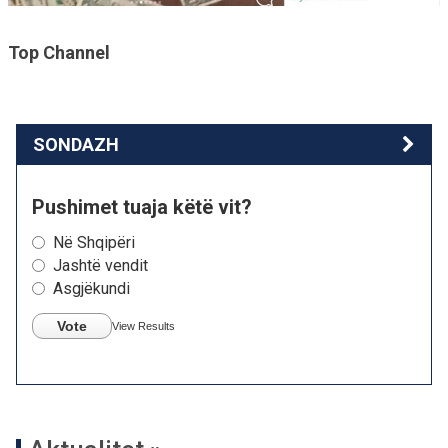
Top Channel
SONDAZH
Pushimet tuaja këtë vit?
Në Shqipëri
Jashtë vendit
Asgjëkundi
Vote
View Results