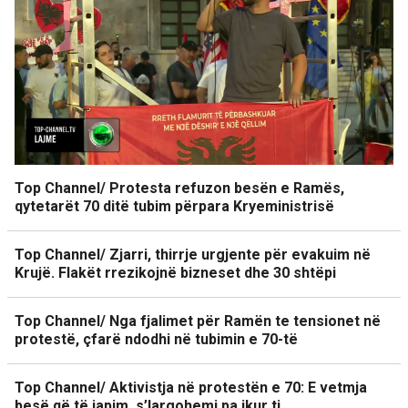
Top Channel/ Protesta refuzon besën e Ramës,
qytetarët 70 ditë tubim përpara Kryeministrisë
Top Channel/ Zjarri, thirrje urgjente për evakuim në
Krujë. Flakët rrezikojnë bizneset dhe 30 shtëpi
Top Channel/ Nga fjalimet për Ramën te tensionet në
protestë, çfarë ndodhi në tubimin e 70-të
Top Channel/ Aktivistja në protestën e 70: E vetmja
besë që të japim, s’largohemi pa ikur ti