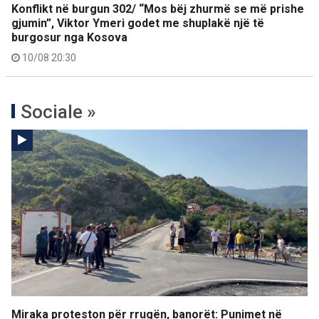
Konflikt në burgun 302/ “Mos bëj zhurmë se më prishe
gjumin”, Viktor Ymeri godet me shuplakë një të
burgosur nga Kosova
10/08 20:30
Sociale »
Miraka proteston për rrugën, banorët: Punimet në