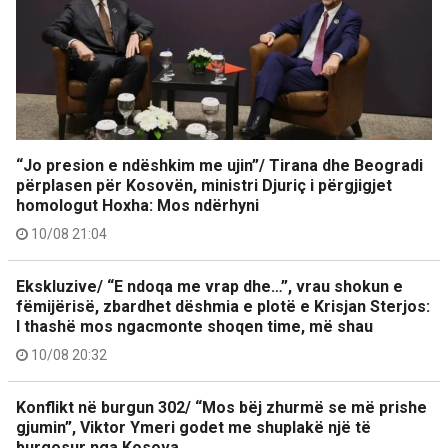
“Jo presion e ndëshkim me ujin”/ Tirana dhe Beogradi
përplasen për Kosovën, ministri Djuriç i përgjigjet
homologut Hoxha: Mos ndërhyni
10/08 21:04
Ekskluzive/ “E ndoqa me vrap dhe…”, vrau shokun e
fëmijërisë, zbardhet dëshmia e plotë e Krisjan Sterjos:
I thashë mos ngacmonte shoqen time, më shau
10/08 20:32
Konflikt në burgun 302/ “Mos bëj zhurmë se më prishe
gjumin”, Viktor Ymeri godet me shuplakë një të
burgosur nga Kosova