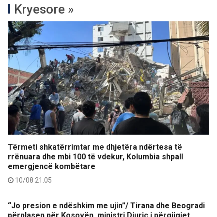
Kryesore »
Tërmeti shkatërrimtar me dhjetëra ndërtesa të
rrënuara dhe mbi 100 të vdekur, Kolumbia shpall
emergjencë kombëtare
10/08 21:05
“Jo presion e ndëshkim me ujin”/ Tirana dhe Beogradi
përplasen për Kosovën, ministri Djuriç i përgjigjet