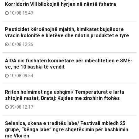
Korridorin VIII bllokojnë hyrjen në nëntë fshatra
10/08 15:49
Pesticidet kërcënojnë mjaltin, kimikatet bujqësore
vrasin kolonitë e bletëve dhe ndotin produktet e tyre
10/08 12:26
AIDA nis fushatën kombëtare për mbështetjen e SME-
ve, në 10 bashki të vendit
10/08 09:54
Rriten helmimet nga ushqimi/ Temperaturat e larta
shtojnë rastet, Brataj: Kujdes me zinxhirin ftohës
09/08 12:17
Selenica, skena e traditës labe/ Festivali mbledh 25
grupe, “kënga labe” ngre shqetësimin për bashkimin
me Vlorën