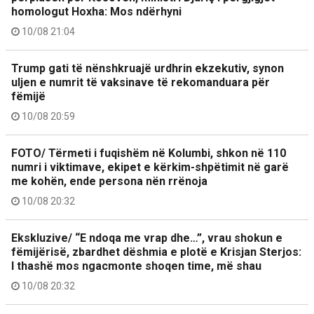
homologut Hoxha: Mos ndërhyni
10/08 21:04
Trump gati të nënshkruajë urdhrin ekzekutiv, synon
uljen e numrit të vaksinave të rekomanduara për
fëmijë
10/08 20:59
FOTO/ Tërmeti i fuqishëm në Kolumbi, shkon në 110
numri i viktimave, ekipet e kërkim-shpëtimit në garë
me kohën, ende persona nën rrënoja
10/08 20:32
Ekskluzive/ “E ndoqa me vrap dhe…”, vrau shokun e
fëmijërisë, zbardhet dëshmia e plotë e Krisjan Sterjos:
I thashë mos ngacmonte shoqen time, më shau
10/08 20:32