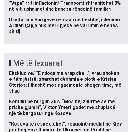
“Vapa” rriti inflacionin/ Transporti shtrenjtohet 8%
në vit, ushqimet dhe banesa rëndojnë familjet
Drejtoria e Burgjeve refuzon në heshtje, i dënuari
Ardian Çapja nuk merr pjesë në varrimin e nënës
së tij
Më të lexuarat
Ekskluzive/ “E ndoqa me vrap dhe…”, vrau shokun
e fëmijërisë, zbardhet dëshmia e plotë e Krisjan
Sterjos: I thashë mos ngacmonte shoqen time, më
shau
Konflikt në burgun 302/ “Mos bëj zhurmë se më
prishe gjumin”, Viktor Ymeri godet me shuplakë
një të burgosur nga Kosova
“Kosova të respektohet”, reagojnë mediat në Kiev
për heqjen e flamurit të Ukrainës në Prishtinë