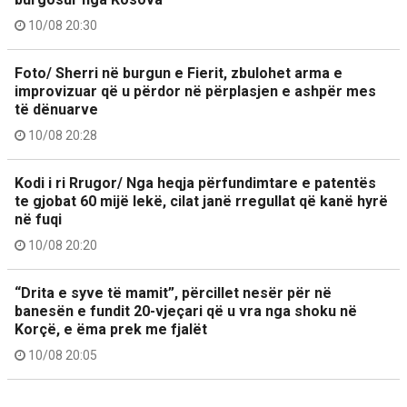
10/08 20:30
Foto/ Sherri në burgun e Fierit, zbulohet arma e
improvizuar që u përdor në përplasjen e ashpër mes
të dënuarve
10/08 20:28
Kodi i ri Rrugor/ Nga heqja përfundimtare e patentës
te gjobat 60 mijë lekë, cilat janë rregullat që kanë hyrë
në fuqi
10/08 20:20
“Drita e syve të mamit”, përcillet nesër për në
banesën e fundit 20-vjeçari që u vra nga shoku në
Korçë, e ëma prek me fjalët
10/08 20:05