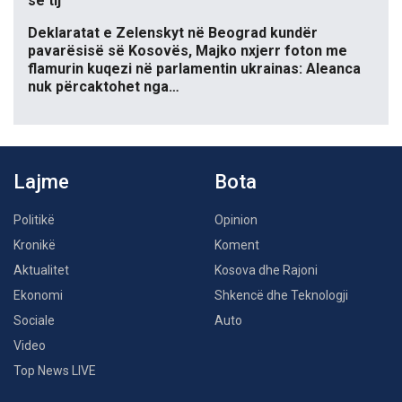
së tij
Deklaratat e Zelenskyt në Beograd kundër
pavarësisë së Kosovës, Majko nxjerr foton me
flamurin kuqezi në parlamentin ukrainas: Aleanca
nuk përcaktohet nga…
Lajme
Bota
Politikë
Opinion
Kronikë
Koment
Aktualitet
Kosova dhe Rajoni
Ekonomi
Shkencë dhe Teknologji
Sociale
Auto
Video
Top News LIVE