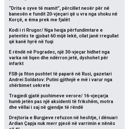
“Drita e syve të mamit”, përcillet nesër për në
banesën e fundit 20-vjeçari që u vra nga shoku në
Korçë, e ëma prek me fjalët
Kodi i ri Rrugor/ Nga heqja përfundimtare e
patentës te gjobat 60 mijë lekë, cilat janë rregullat
që kanë hyrë në fuqi
E rëndë në Pogradec, një 30-vjeçar hidhet nga
varka në liqen dhe ndërron jetë, dyshohet për
infarkt
FSB-ja fiton pushtet të paparë në Rusi, gazetari
Andrei Soldatov: Putini gjithnjë e më i varur nga
shërbimet sekrete
Tragjedi gjatë pushimeve verore/ 16-vjeçarja
humb jetën pas një aksidenti të frikshëm, motra
dhe vëllai i saj në gjendje të rëndë
Drejtoria e Burgjeve refuzon në heshtje, i dënuari
Ardian Çapja nuk merr pjesë në varrimin e nënës