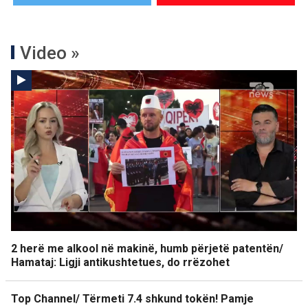
Video »
2 herë me alkool në makinë, humb përjetë patentën/
Hamataj: Ligji antikushtetues, do rrëzohet
Top Channel/ Tërmeti 7.4 shkund tokën! Pamje