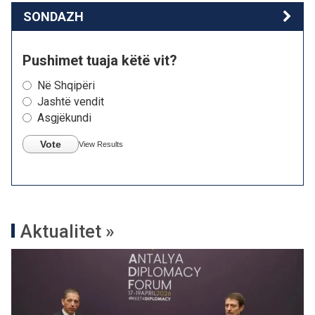
SONDAZH
Pushimet tuaja këtë vit?
Në Shqipëri
Jashtë vendit
Asgjëkundi
Vote
View Results
Aktualitet »