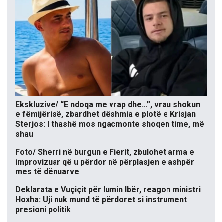
Ekskluzive/ “E ndoqa me vrap dhe…”, vrau shokun
e fëmijërisë, zbardhet dëshmia e plotë e Krisjan
Sterjos: I thashë mos ngacmonte shoqen time, më
shau
Foto/ Sherri në burgun e Fierit, zbulohet arma e
improvizuar që u përdor në përplasjen e ashpër
mes të dënuarve
Deklarata e Vuçiçit për lumin Ibër, reagon ministri
Hoxha: Uji nuk mund të përdoret si instrument
presioni politik