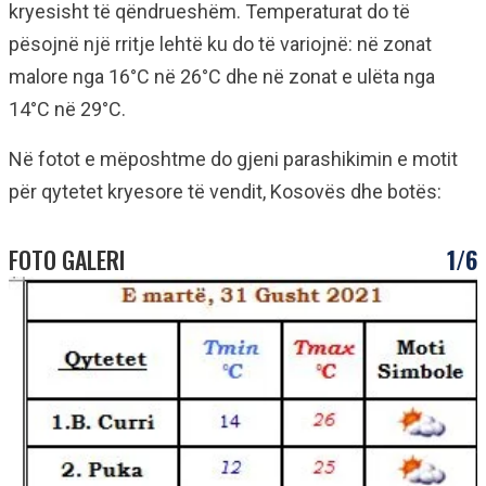
kryesisht të qëndrueshëm. Temperaturat do të
pësojnë një rritje lehtë ku do të variojnë: në zonat
malore nga 16°C në 26°C dhe në zonat e ulëta nga
14°C në 29°C.
Në fotot e mëposhtme do gjeni parashikimin e motit
për qytetet kryesore të vendit, Kosovës dhe botës:
FOTO GALERI
1/6