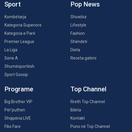
Sport
Pop News
Kombëtarja
Showbiz
Kategoria Superiore
Lifestyle
Kategoria e Parë
Fashion
Premier League
Shëndeti
La Liga
Dieta
Serie A
Receta gatimi
Shumësportësh
Sport Gossip
Programe
Top Channel
Big Brother VIP
Rreth Top Channel
Për’puthen
Bileta
Shqipëria LIVE
Kontakt
Fiks Fare
Puno në Top Channel