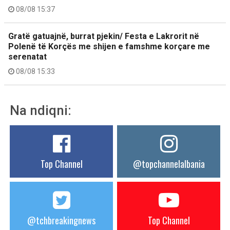
08/08 15:37
Gratë gatuajnë, burrat pjekin/ Festa e Lakrorit në
Polenë të Korçës me shijen e famshme korçare me
serenatat
08/08 15:33
Na ndiqni:
Top Channel
@topchannelalbania
@tchbreakingnews
Top Channel