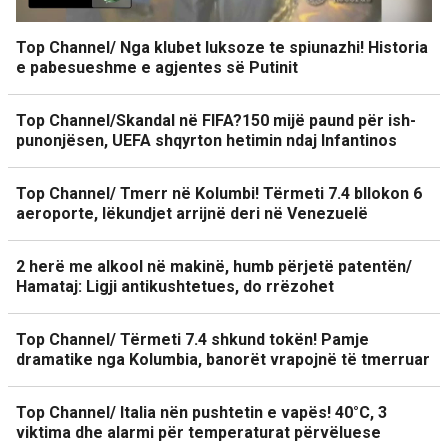
Top Channel/ Nga klubet luksoze te spiunazhi! Historia
e pabesueshme e agjentes së Putinit
Top Channel/Skandal në FIFA?150 mijë paund për ish-
punonjësen, UEFA shqyrton hetimin ndaj Infantinos
Top Channel/ Tmerr në Kolumbi! Tërmeti 7.4 bllokon 6
aeroporte, lëkundjet arrijnë deri në Venezuelë
2 herë me alkool në makinë, humb përjetë patentën/
Hamataj: Ligji antikushtetues, do rrëzohet
Top Channel/ Tërmeti 7.4 shkund tokën! Pamje
dramatike nga Kolumbia, banorët vrapojnë të tmerruar
Top Channel/ Italia nën pushtetin e vapës! 40°C, 3
viktima dhe alarmi për temperaturat përvëluese