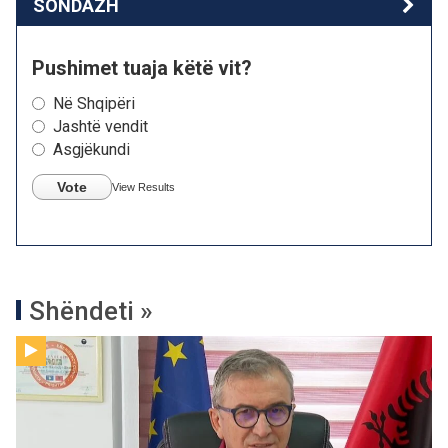
SONDAZH
Pushimet tuaja këtë vit?
Në Shqipëri
Jashtë vendit
Asgjëkundi
Vote
View Results
Shëndeti »