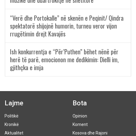
“Verë dhe Portokalle” në skenën e Peqinit/ Qindra
spektatorë shijojnë humorin, turneu veror vijon
rrugëtimin drejt Kavajës
Ish konkurrentja e “Për’Puthen” bëhet nënë për
herë të parë, emocionon me dedikimin: Dielli im,
gjithçka e imja
Lajme
Bota
Politikë
Opinion
Kronikë
Koment
Aktualitet
Kosova dhe Rajoni