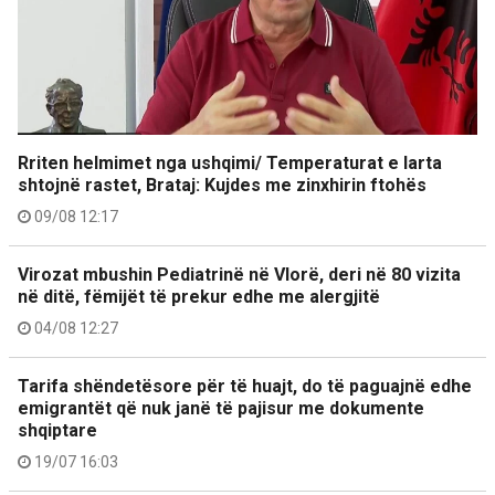
Rriten helmimet nga ushqimi/ Temperaturat e larta
shtojnë rastet, Brataj: Kujdes me zinxhirin ftohës
09/08 12:17
Virozat mbushin Pediatrinë në Vlorë, deri në 80 vizita
në ditë, fëmijët të prekur edhe me alergjitë
04/08 12:27
Tarifa shëndetësore për të huajt, do të paguajnë edhe
emigrantët që nuk janë të pajisur me dokumente
shqiptare
19/07 16:03