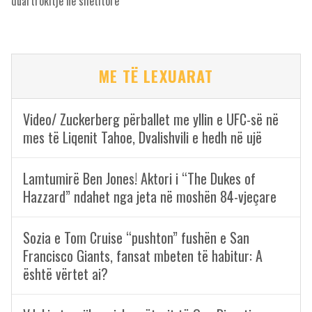
duartrokitje në shëtitore
ME TË LEXUARAT
Video/ Zuckerberg përballet me yllin e UFC-së në
mes të Liqenit Tahoe, Dvalishvili e hedh në ujë
Lamtumirë Ben Jones! Aktori i “The Dukes of
Hazzard” ndahet nga jeta në moshën 84-vjeçare
Sozia e Tom Cruise “pushton” fushën e San
Francisco Giants, fansat mbeten të habitur: A
është vërtet ai?