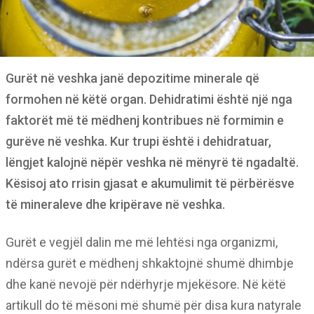
Gurët në veshka janë depozitime minerale që
formohen në këtë organ. Dehidratimi është një nga
faktorët më të mëdhenj kontribues në formimin e
gurëve në veshka. Kur trupi është i dehidratuar,
lëngjet kalojnë nëpër veshka në mënyrë të ngadaltë.
Kësisoj ato rrisin gjasat e akumulimit të përbërësve
të mineraleve dhe kripërave në veshka.
Gurët e vegjël dalin me më lehtësi nga organizmi,
ndërsa gurët e mëdhenj shkaktojnë shumë dhimbje
dhe kanë nevojë për ndërhyrje mjekësore. Në këtë
artikull do të mësoni më shumë për disa kura natyrale