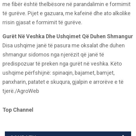
me fibër është thelbësore në parandalimin e formimit
të gurëve. Pijet e gazuara, me kafeinë dhe ato alkolike
rrisin gjasat e formimit të gurëve.
Gurët Në Veshka Dhe Ushqimet Që Duhen Shmangur
Disa ushqime janë të pasura me oksalat dhe duhen
shmangur sidomos nga njerëzit që janë të
predispozuar të preken nga gurët në veshka. Këto
ushqime përfshijnë: spinaqin, bajamet, bamjet,
panxharin, patatet e skuqura, gjalpin e arrorëve e të
tjerë./AgroWeb
Top Channel