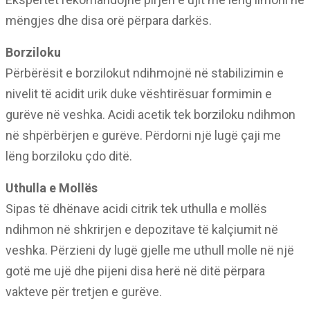
mëngjes dhe disa orë përpara darkës.
Borziloku
Përbërësit e borzilokut ndihmojnë në stabilizimin e
nivelit të acidit urik duke vështirësuar formimin e
gurëve në veshka. Acidi acetik tek borziloku ndihmon
në shpërbërjen e gurëve. Përdorni një lugë çaji me
lëng borziloku çdo ditë.
Uthulla e Mollës
Sipas të dhënave acidi citrik tek uthulla e mollës
ndihmon në shkrirjen e depozitave të kalçiumit në
veshka. Përzieni dy lugë gjelle me uthull molle në një
gotë me ujë dhe pijeni disa herë në ditë përpara
vakteve për tretjen e gurëve.