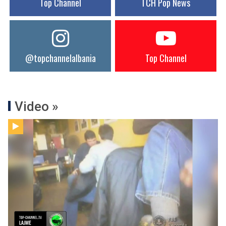
Top Channel
TCH Pop News
@topchannelalbania
Top Channel
Video »