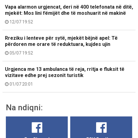
Vapa alarmon urgjencat, deri në 400 telefonata në ditë,
mjekët: Mos lini fëmijët dhe të moshuarit në makinë
12/07 19:52
Rreziku i lenteve për sytë, mjekët bëjnë apel: Të
përdoren me orare të reduktuara, kujdes ujin
05/07 19:52
Urgjenca me 13 ambulanca të reja, rritja e fluksit të
vizitave edhe prej sezonit turistik
01/07 20:01
Na ndiqni: