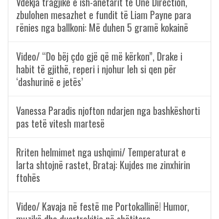
Vdekja tragjike e ish-anëtarit të One Direction,
zbulohen mesazhet e fundit të Liam Payne para
rënies nga ballkoni: Më duhen 5 gramë kokainë
Video/ “Do bëj çdo gjë që më kërkon”, Drake i
habit të gjithë, reperi i njohur leh si qen për
‘dashurinë e jetës’
Vanessa Paradis njofton ndarjen nga bashkëshorti
pas tetë vitesh martesë
Rriten helmimet nga ushqimi/ Temperaturat e
larta shtojnë rastet, Brataj: Kujdes me zinxhirin
ftohës
Video/ Kavaja në festë me Portokallinë! Humor,
muzikë dhe duartrokitje në shëtitore