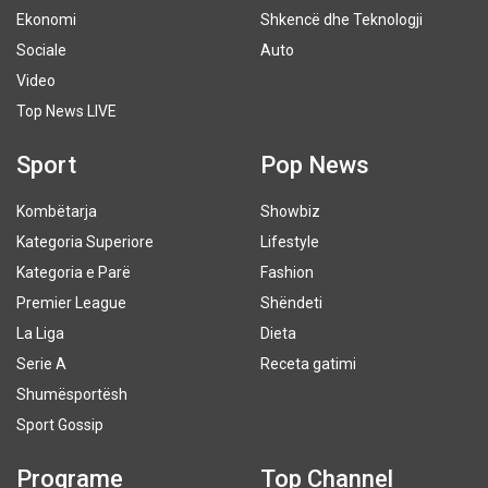
Ekonomi
Shkencë dhe Teknologji
Sociale
Auto
Video
Top News LIVE
Sport
Pop News
Kombëtarja
Showbiz
Kategoria Superiore
Lifestyle
Kategoria e Parë
Fashion
Premier League
Shëndeti
La Liga
Dieta
Serie A
Receta gatimi
Shumësportësh
Sport Gossip
Programe
Top Channel