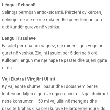
Lëngu i Selinosë
Selinoja përmban antioksidantë. Përzieni dy kërcenj
selinoje me ujë në një mikser dhe pijeni lëngun çdo
ditë kundër gurëve në veshka.
Lëngu i Fasuleve
Fasulet përmbajnë magnez, një mineral që zvogëlon
gurët në veshka. Ziejini fasulet për 5 deri në 6 orë.
Kullojeni lëngun me një napë të pastër dhe pijeni gjatë
ditës.
Vaji Ekstra i Virgjër i Ullirit
Ky vaj është shumë i pasur dhe i dobishëm për të
lehtësuar daljen e gurëve nga organizmi. Nga studimet
nëse konsumoni 150 ml vaj ulliri në mëngjes dhe
pasdite, krahas disa prej kurave të lartpërmendura, do