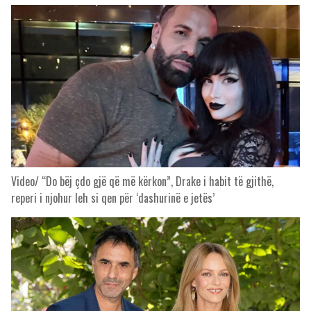
Video/ “Do bëj çdo gjë që më kërkon”, Drake i habit të gjithë,
reperi i njohur leh si qen për ‘dashurinë e jetës’