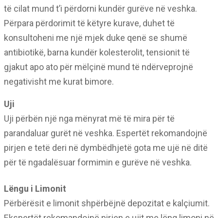
të cilat mund t’i përdorni kundër gurëve në veshka.
Përpara përdorimit të këtyre kurave, duhet të
konsultoheni me një mjek duke qenë se shumë
antibiotikë, barna kundër kolesterolit, tensionit të
gjakut apo ato për mëlçinë mund të ndërveprojnë
negativisht me kurat bimore.
Uji
Uji përbën një nga mënyrat më të mira për të
parandaluar gurët në veshka. Espertët rekomandojnë
pirjen e tetë deri në dymbëdhjetë gota me ujë në ditë
për të ngadalësuar formimin e gurëve në veshka.
Lëngu i Limonit
Përbërësit e limonit shpërbëjnë depozitat e kalçiumit.
Ekspertët rekomandojnë pirjen e ujit me lëng limoni në