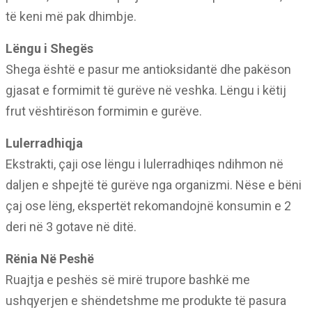
të keni më pak dhimbje.
Lëngu i Shegës
Shega është e pasur me antioksidantë dhe pakëson
gjasat e formimit të gurëve në veshka. Lëngu i këtij
frut vështirëson formimin e gurëve.
Lulerradhiqja
Ekstrakti, çaji ose lëngu i lulerradhiqes ndihmon në
daljen e shpejtë të gurëve nga organizmi. Nëse e bëni
çaj ose lëng, ekspertët rekomandojnë konsumin e 2
deri në 3 gotave në ditë.
Rënia Në Peshë
Ruajtja e peshës së mirë trupore bashkë me
ushqyerjen e shëndetshme me produkte të pasura